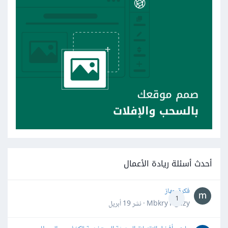
أحدث أسئلة ريادة الأعمال
فكرة جهاز
1
Mbkry Hgazy · نشر
19 أبريل