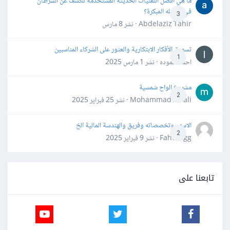
ما هي أفضل التقنيات الحديثة المستخدمة للكشف عن السرطان
في مراحله المبكرة؟
3
Abdelaziz Tahir · نشر
8 مارس
تسويق الأفكار الابتكارية والعثور على الشركاء المناسبين
1
احمد حموده · نشر
1 مارس 2025
مشروع الواح شمسية
2
Mohammad Awali · نشر
25 فبراير 2025
الاسهم وتخصصاته وفريق والهندسة المالية الخ
2
Fahd Ggg · نشر
9 فبراير 2025
تابعنا على