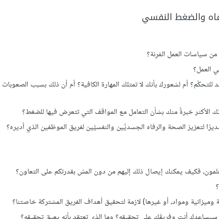
رفاه والضغط النفسي
ن سياسات العمل المَرِنة؟
ي العمل؟
لتحكّم؟ أم لشعورك بأنك لا تمتلك المهارة الكافية؟ أم أن ذلك بسبب الصعوبات 
 الأكثر خبرةً منك بشأن التعامل مع المواقف التي تتعرض فيها للضغط؟
مديرًا لتعزيز الصحة والرفاه الجسديَّين والنفسيَّين لفريق الموظفين الذي أديره؟
لمون، فكيف يمكنك إيصال ذلك إليهم من دون المسّ بقدرتكم على التعاون؟
؟
 وميزانية ومواد، أو غيرها) لازمة لتحقيق أهداف الفريق المشتركة خاصتنا؟
ي سيساعدك أنت وفريقَك على تحقيقه؟ وما الذي تعتقد بأنه يعيق تحقيقه؟