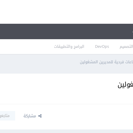
لتصميم
DevOps
البرامج والتطبيقات
عات فردية للمديرين المشغولين
غولين
متابعو
مشاركة