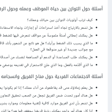
أسئلة حول التوازن بين حياة الموظف وعمله وحول ال
كيف ترتب أولويات التوازن بين حياتك وعملك؟
هل تشعر بالارتياح تجاه أخذ استراحات أو إجازات وتجاه الاستفادة م
هل يمكنك إعطائي أمثلةً ملموسةً عن مواقف تتعرض فيها للضغط ف
ما الذي يسبب ذلك الضغط برأيك؟ هل هو ناتج عن الشعور بأنك فاقد ل
مع جوانب جديدة أو غير متوقعة في العمل؟
هل يمكنك طلب المساعدة أو الدعم أو المساهمة لنفسك من أصدقائك
ما الذي أقدِّمه بالفعل، وما الذي عليَّ الاستمرار في تقديمه بوصفيَ 
أسئلة الاجتماعات الفردية حول مناخ الفريق وانسجامه
هل يعلم زملاؤك متى قد يقاطعوك عن أداء عملك؟ إذا لم يكونوا يع
هل هناك أمور تحدث ضمن الفريق تجعل من الصعب تحقيق التعاون
هل تشعر بأن لدى الفريق موارد كافية (تقنية معلومات وموارد بشرية
إذا كان هناك أمر واحد يمكنك رؤية فريقنا يحققه، فما هو؟ ما الذ