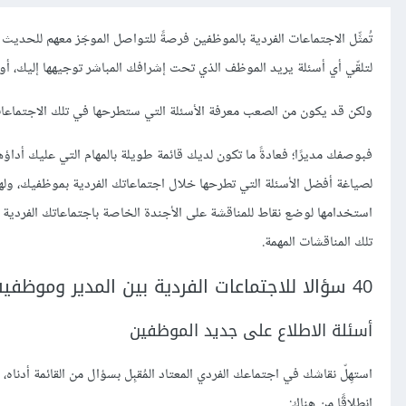
تُمثِّل الاجتماعات الفردية بالموظفين فرصةً للتواصل الموجَز معهم للحد
لتلقّي أي أسئلة يريد الموظف الذي تحت إشرافك المباشر توجيهها إليك، أو ل
ولكن قد يكون من الصعب معرفة الأسئلة التي ستطرحها في تلك الاجتماعات
فبوصفك مديرًا؛ فعادةً ما تكون لديك قائمة طويلة بالمهام التي عليك أداؤها،
لصياغة أفضل الأسئلة التي تطرحها خلال اجتماعاتك الفردية بموظفيك، ول
استخدامها لوضع نقاط للمناقشة على الأجندة الخاصة باجتماعاتك الفردية 
تلك المناقشات المهمة.
40 سؤالا للاجتماعات الفردية بين المدير وموظفيه
أسئلة الاطلاع على جديد الموظفين
استهِلّ نقاشك في اجتماعك الفردي المعتاد المُقبِل بسؤال من القائمة أدنا
انطلاقًا من هناك: