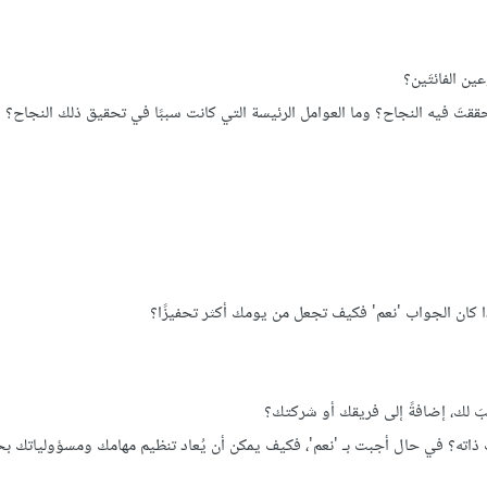
ن الفائتَين؟
َ فيه النجاح؟ وما العوامل الرئيسة التي كانت سببًا في تحقيق ذلك النجاح؟
ا كان الجواب 'نعم' فكيف تجعل من يومك أكثر تحفيزًا؟
سبَ لك، إضافةً إلى فريقك أو شركتك؟
 ذاته؟ في حال أجبت بـ 'نعم'، فكيف يمكن أن يُعاد تنظيم مهامك ومسؤولياتك ب