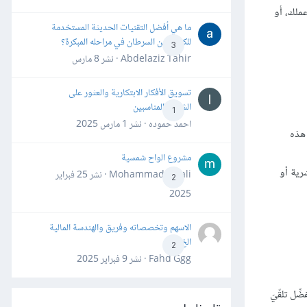
ملك، أو
ما هي أفضل التقنيات الحديثة المستخدمة
للكشف عن السرطان في مراحله المبكرة؟
3
Abdelaziz Tahir · نشر
8 مارس
تسويق الأفكار الابتكارية والعثور على
الشركاء المناسبين
1
احمد حموده · نشر
1 مارس 2025
هذه
مشروع الواح شمسية
رية أو
Mohammad Awali · نشر
25 فبراير
2
2025
الاسهم وتخصصاته وفريق والهندسة المالية
الخ
2
Fahd Ggg · نشر
9 فبراير 2025
ِل تلقّيَ