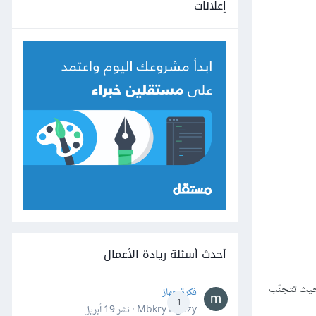
إعلانات
أحدث أسئلة ريادة الأعمال
حيث تتجنّب
فكرة جهاز
1
Mbkry Hgazy · نشر
19 أبريل