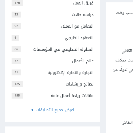
فريق العمل
178
 أنسب وقت
دراسة حالات
33
التعامل مع العملاء
92
التعهيد الخارجي
9
السلوك التنظيمي في المؤسسات
66
الكافي
حيث يمكنك
عالم الأعمال
77
ي تتولّد عن
التجارة والتجارة الإلكترونية
51
نصائح وإرشادات
125
مقالات ريادة أعمال عامة
155
اعرض جميع التصنيفات
النقاش