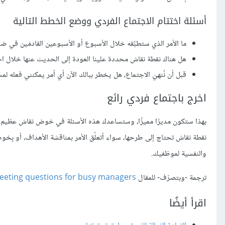
أسئلة اختتام الاجتماع الفردي ووضع الخطط التالية
ما الأمر الذي ستطبِّقه خلال الأسبوع أو الأسبوعين القادمَين في ض
هل هناك نقطة نقاش محددة علينا العودة إلى الحديث عنها خلال اجت
قبل أن نُنهيَ الاجتماع، هل يخطر ببالك الآن أي أمر يمكنني فعله ل
اخرج باجتماع فردي رائع
بهذا ستكون مديرًا مميزًا، وستساعدك هذه الأسئلة في خوض نقاش عظيم م
نقطة نقاش تحتاج إلى طرحها، سواء أتعلّق الأمر بمناقشة الأهداف، أو بِ
والنفسية لموظفيك.
ترجمة -وبتصرّف- للمقال ‎
eting questions for busy managers
اقرأ أيضًا