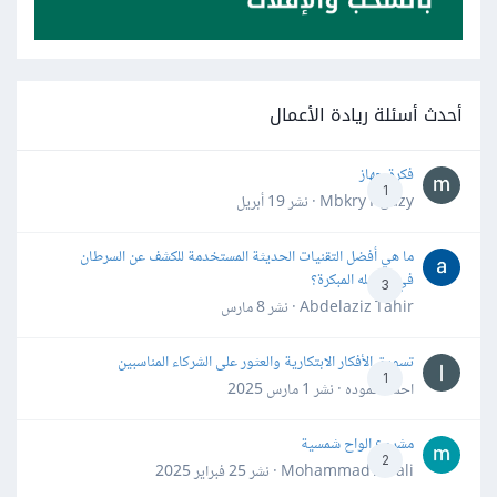
أحدث أسئلة ريادة الأعمال
فكرة جهاز
1
Mbkry Hgazy · نشر
19 أبريل
ما هي أفضل التقنيات الحديثة المستخدمة للكشف عن السرطان
في مراحله المبكرة؟
3
Abdelaziz Tahir · نشر
8 مارس
تسويق الأفكار الابتكارية والعثور على الشركاء المناسبين
1
احمد حموده · نشر
1 مارس 2025
مشروع الواح شمسية
2
Mohammad Awali · نشر
25 فبراير 2025