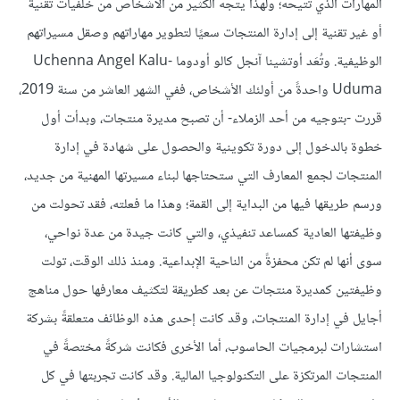
المهارات الذي تتيحه؛ ولهذا يتجه الكثير من الأشخاص من خلفيات تقنية
أو غير تقنية إلى إدارة المنتجات سعيًا لتطوير مهاراتهم وصقل مسيراتهم
الوظيفية. وتُعَد أوتشينا آنجل كالو أودوما Uchenna Angel Kalu-
Uduma واحدةً من أولئك الأشخاص، ففي الشهر العاشر من سنة 2019،
قررت -بتوجيه من أحد الزملاء- أن تصبح مديرة منتجات، وبدأت أول
خطوة بالدخول إلى دورة تكوينية والحصول على شهادة في إدارة
المنتجات لجمع المعارف التي ستحتاجها لبناء مسيرتها المهنية من جديد،
ورسم طريقها فيها من البداية إلى القمة؛ وهذا ما فعلته، فقد تحولت من
وظيفتها العادية كمساعد تنفيذي، والتي كانت جيدة من عدة نواحي،
سوى أنها لم تكن محفزةً من الناحية الإبداعية. ومنذ ذلك الوقت، تولت
وظيفتين كمديرة منتجات عن بعد كطريقة لتكثيف معارفها حول مناهج
أجايل في إدارة المنتجات، وقد كانت إحدى هذه الوظائف متعلقةً بشركة
استشارات لبرمجيات الحاسوب، أما الأخرى فكانت شركةً مختصةً في
المنتجات المرتكزة على التكنولوجيا المالية. وقد كانت تجربتها في كل