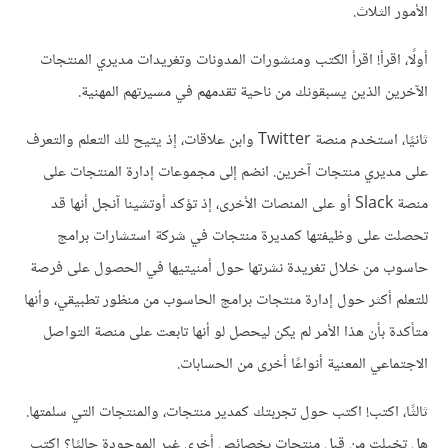
الأمور الثلاث.
أولًا، اقرأ! اقرأ الكتب ومنشورات المدونات وتغريدات مديري المنتجات
الآخرين الذين يسبقونك من ناحية تقدمهم في مسيرتهم المهنية.
ثانيًا، استخدم منصة Twitter وابن علاقات، إذ يتيح لك التعلم والتعرف
على مديري منتجات آخرين. انضم إلى مجموعات إدارة المنتجات على
منصة Slack أو على المنصات الأخرى، إذ تؤكد أوتشينا آنجل أنها قد
تحصلت على وظيفتها كمديرة منتجات في شركة استشارات برامج
حاسوب من خلال تغريدة نشرتها حول أمنيتيها في الحصول على فرصة
للتعلم أكثر حول إدارة منتجات برامج الحاسوب من منظور تطبيقي، وأنها
متأكدة بأن هذا الأمر لم يكن ليحصل لو أنها تابعت على منصة التواصل
الاجتماعي المعنية أنواعًا أخرى من الحسابات.
ثالثًا، اكتب! اكتب حول تجربتك كمدير منتجات، والمنتجات التي سلمتها.
هل تخيلت من قبل منتجات بخصائص أخرى غير الموجودة حاليًا؟ اكتب