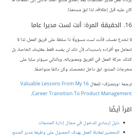
يزداد عمل مدير المنتجات بعد إطلاق منتج الحد الأدنى إلى أضعاف ما
كان عليه قبل إطلاقه، لذا ابق مستعدًا.
16. الحقيقة المرة: أنت لست مديرا عاما
لا تخدع نفسك، فأنت لست مسؤولًا ذا سلطة على فريق العمل، لذا لا
تتعامل مع أفراده باستبداد، لأن ذلك لن يفسد فقط عقليتك الخاصة، بل
كذلك حركة العمل في الفريق ومعنوياته، وبالتالي سيؤثر سلبًا على
مخرجات المنتج. ابق داخل تخصصك وكن دائمًا متواضعًا.
ترجمة -وبتصرّف- للمقال
16 Valuable Lessons From My
.
Career Transition To Product Management
اقرأ أيضًا
دليل إرشادي للدخول في مجال إدارة المنتجات
التحضير لمقابلة العمل بهدف الحصول على وظيفة مدير المنتج