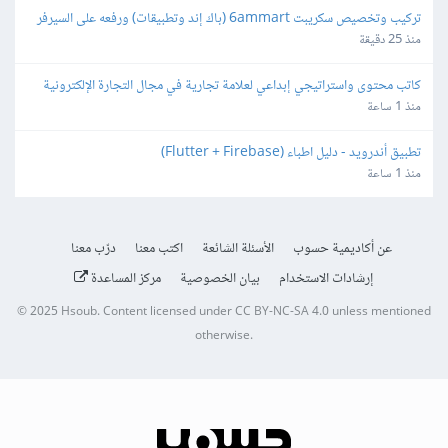
تركيب وتخصيص سكريبت 6ammart (باك إند وتطبيقات) ورفعه على السيرفر 
والمتجر
منذ 25 دقيقة
كاتب محتوى واستراتيجي إبداعي لعلامة تجارية في مجال التجارة الإلكترونية
منذ 1 ساعة
تطبيق أندرويد - دليل اطباء (Flutter + Firebase)
منذ 1 ساعة
عن أكاديمية حسوب
الأسئلة الشائعة
اكتب معنا
درّب معنا
إرشادات الاستخدام
بيان الخصوصية
مركز المساعدة
© 2025
Hsoub
.
Content licensed under
CC BY-NC-SA 4.0
unless mentioned
otherwise.