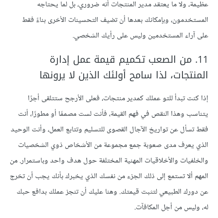
عظيمة، ولا ما يعتقد مدير المنتجات أنه ضروري، بل لما يحتاجه
المستخدمون، وبإمكانك بعدها أن تضيف التحسينات الأخرى بناءً فقط
على آراء المستخدمين وليس على رأيك الشخصي.
11. من الصعب تكميم قيمة عمل إدارة
المنتجات، لذا سامح أولئك الذين لا يرونها
إذا كنت تبدأ للتو عملك كمدير منتجات، فعلى الأرجح ستتلقى أجرًا
يتناسب وهذا النقص في فهم القيمة، فأنت لست مصممًا أو مطورًا، أنت
فقط تسأل عن تواريخ الآجال القصوى للتسليم وتتابع العمل، وأنت الوحيد
الذي يعرف مدى صعوبة جمع مجموعة من الأشخاص ذوي الشخصيات
والخلفيات والأخلاقيات المهنية المختلفة حول هدف واحد وباستمرار. من
المهم ألا تستمع إلى ذلك الجزء من نفسك الذي يخبرك بأنك يجب أن تخرج
عن دورك الطبيعي لتثبت قيمتك. وهنا عليك أن تنجز عملك بدافع حبك
له، وليس من أجل المكافآت.