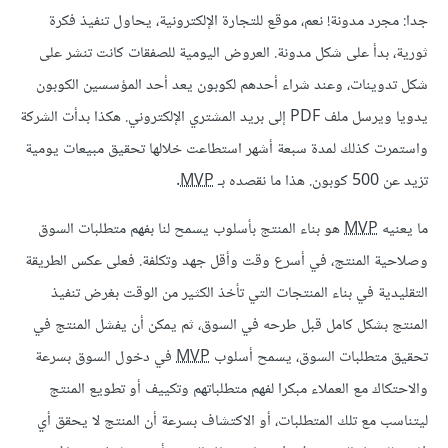
جدا: مجرد مدونة! نعم، موقع للتجارة الإلكترونية، يحاول تنفيذ فكرة
ثورية، بدأ على شكل مدونة. العروض اليومية للصفقات كانت تنشر على
شكل تدوينات، وعند شراء أحدهم لكوبون يعد أحد المؤسسين الكوبون
يدويا ويرسل ملف PDF إلى بريد المشتري الإلكتروني. هكذا بدأت الشركة
واستمرت كذلك لمدة سبعة أشهر استطاعت خلالها تحقيق مبيعات يومية
تزيد عن 500 كوبون. هذا ما نقصده بـ
MVP
.
ما يعنيه
MVP
هو بناء المنتج بأسلوب يسمح لنا بفهم متطلبات السوق
وصلاحية المنتج، في أسرع وقت وأقل جهد وتكلفة. فعلى عكس الطريقة
التقليدية في بناء المنتجات التي تأخذ الكثير من الوقت بغرض تنفيذ
المنتج بشكل كامل قبل طرحه في السوق، ثم يمكن أن يفشل المنتج في
تحقيق متطلبات السوق، يسمح أسلوب
MVP
في دخول السوق بسرعة
والاحتكاك مع العملاء مبكرا لفهم متطلباتهم وتكييف أو تطويع المنتج
ليتناسب مع تلك المتطلبات، أو الاكتشاف بسرعة أن المنتج لا يحقق أي