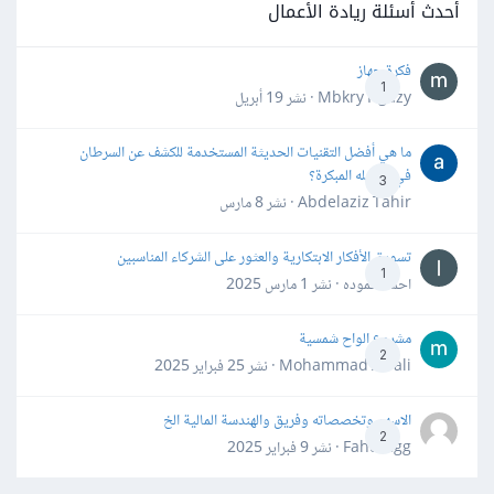
أحدث أسئلة ريادة الأعمال
فكرة جهاز
1
Mbkry Hgazy · نشر
19 أبريل
ما هي أفضل التقنيات الحديثة المستخدمة للكشف عن السرطان
في مراحله المبكرة؟
3
Abdelaziz Tahir · نشر
8 مارس
تسويق الأفكار الابتكارية والعثور على الشركاء المناسبين
1
احمد حموده · نشر
1 مارس 2025
مشروع الواح شمسية
2
Mohammad Awali · نشر
25 فبراير 2025
الاسهم وتخصصاته وفريق والهندسة المالية الخ
2
Fahd Ggg · نشر
9 فبراير 2025