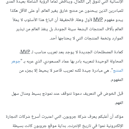
الإنسانية التي تتوق إلى الكمال، ويناقض تماما الرؤية الشاملة بعيدة المدى
للمبادرين الذين يبحثون عن منتج خارق يغير العالم. أو على الأقل هكذا
يبدو مفهوم
MVP
لأول وهلة. فالحقيقة أن اتباع هذا الأسلوب لا يملأ
العالم بآلاف المنتجات البشعة سيئة الجودة، بل ينقذ العالم من تبذير
الموارد وتخمة المنتجات التي لا يحتاجها أحد.
كعادة المصطلحات الجديدة لا يوجد بعد تعريب مناسب لـ
MVP
.
المحاولة الوحيدة لتعريبه بادر بها عماد المسعودي، الذي عربه بـ "
جوهر
المنتج
". هي مبادرة جيدة لكنه تعريب قاصر لا يحيط إلا بجزء من
المفهوم.
قبل الخوض في التعريف دعونا نتوقف عند نموذج بسيط ومثال سهل
الفهم.
مؤكد أن أغلبكم يعرف شركة جروبون، التي اعتبرت أسرع شركات التجارة
الإلكترونية نموا في تاريخ الإنترنت. بداية موقع جروبون كانت بسيطة