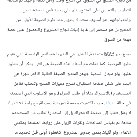
من تجربة المنتج في السوق، في أسرع وقت وأقل تكلفة وجهد. ثم متابعة
التطوير والتعديل على المنتج، بناء على ردود فعل المستخدمين
واحتياجاتهم. هو أسلوب ممتد لا ينتهي عند طرح الصيغة الأولى من
المنتج بل هو مستمر إلى غاية إثبات نجاح المشروع والحصول على حصة
مهمة من السوق.
صيغ بدء
MVP
متعددة. أفضلها هي البدء بالخصائص الرئيسية التي تقوم
عليها الفرضية، كما فعلت مع أسناد. هذه الصيغة هي التي يمكن أن تنطبق
عليها، ولو مجازا، تسمية جوهر المنتج. الصيغة الثانية الأكثر شهرة هي
البدء على شكل صفحة استقبال، تشرح مميزات المنتج وتتطلب تفاعل
المستخدم (بالاشتراك مثلا أو طلب الشراء)، وهو الأسلوب الذي اعتمدته
في حالة
الفرقد
. حيث اكتفيت بصفحة تعريفية بسيطة، مع رابط للاشتراك
لا ينقل فعليا إلى صفحة الاشتراك بل إلى استمارة تطلب من المستخدم
ملأها. ثم بقياس المدخلات ونقرات الزوار على روابط الصفحة يمكنني
الالمام، ولو قليلا، بمدى جدوى المشروع، كخطوة أولى قبل تحديد ما