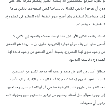
لو نظرتم للموقع ستكتشفون أنه ينقصه الكثير. يمكنكم معرفة ذلك حتى
دون أن تعرفوا رؤيتي الكاملة له. ببساطة لأنني استغرقت ثلاثين ساعة
(غير متواصلة) لتنفيذه، ولم أحتج سوى لبضعة أيام للتفكير في المشروع،
التخطيط له وتنفيذه.
أسناد ينقصه الكثير الآن. لكن هذه ليست مشكلة بالنسبة إلي. لأنني لا
أسعى حاليا إلى بناء موقع تجارة إلكترونية خارق، بل ما أريده هو التحقق
من وجود سوق لهذا المشروع. بصيغة أخرى التحقق من وجود فائدة لهذا
المشروع وقابليته للتوسع.
ينطلق أسناد من افتراض محوري وهو أنه يوجد الكثير من المبدعين
الشباب العرب لديهم إبداعات مميزة قابلة للبيع عبر الإنترنت، لكن لأسباب
مختلفة يتعذر عليهم ذلك. الفرضية هنا هي أن أولئك المبدعين يحتاجون
إلى وجود موقع مثل أسناد ليمكنهم من توفير إبداعاتهم للبيع بسهولة تامة
ودون أي تعقيدات.