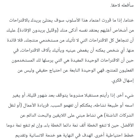
سأفعله لاحقا.
ختاما، إذا ما قررت اعتماد هذا الأسلوب سوف يمتلئ بريدك بالاقتراحات
من أشخاص أغلبهم يعتقد نفسه أذكى منك (وقليل بريدون الإفادة). عليك
أن تتجاهل كل الاقتراحات التي لا تأتيك من مستخدمي منتجك، فلا فائدة
منها. أي شخص يمكنه أن يغمض عينيه ويأتيك بآلاف الاقتراحات، في
حين أن الاقتراحات الوحيدة المفيدة هي التي يرسلها لك المستخدمون
الفعليون للمنتج، فهي الوحيدة النابعة عن احتياج حقيقي وليس عن
إسهال فكري.
شيء آخر. إذا رأيتم مستقبلا مشروعا يتوقف بعد شهور قليلة، أو يغير
اسمه أو طبيعة نشاطه، يمكنكم أن تفهمو السبب. فريادة الأعمال (أو لنقل
الشركات الناشئة) هي نشاط مبني على اللايقين والبحث الدائم عن
الأفضل. حين لا تنفع الخطة ألف ثمة دائما الخطة باء، وإن لم تنفع ثمة دوما
خطط احتياطية أخرى. الهدف في النهاية هو خدمة الانسانية وتقديم