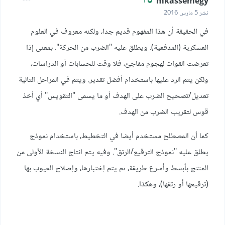
mkassemegy
1
نشر
5 مارس 2016
في الحقيقة أن هذا المفهوم قديم جدا، ولكنه معروف في العلوم
العسكرية (المدفعية). ويطلق عليه "الضرب من الحركة". بمعنى إذا
تعرضت القوات لهجوم مفاجئ، فلا وقت للحسابات أو الدراسات،
ولكن يتم الرد عليها باستخدام أفضل تقدير. ويتم في المراحل التالية
تعديل/تصحيح الضرب على الهدف أو ما يسمى "التقويس" أي أخذ
قوس لتقريب الضرب من الهدف.
كما أن المصطلح مستخدم أيضا في التخطيط، باستخدام نموذج
يطلق عليه "نموذج الترقيع/الرتق". وفيه يتم انتاج النسخة الأولى من
المنتج بأبسط وأسرع طريقة، ثم يتم إختبارها، وإصلاح العيوب بها
(ترقيعها أو رتقها)، وهكذا.