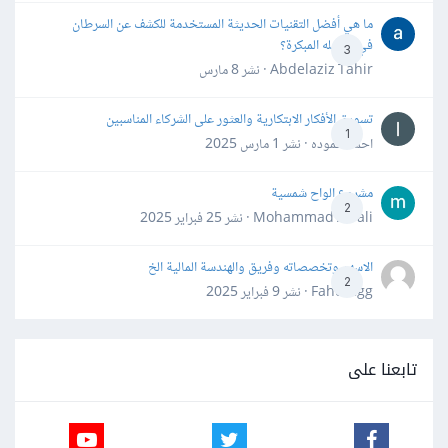
ما هي أفضل التقنيات الحديثة المستخدمة للكشف عن السرطان
في مراحله المبكرة؟
3
Abdelaziz Tahir · نشر
8 مارس
تسويق الأفكار الابتكارية والعثور على الشركاء المناسبين
1
احمد حموده · نشر
1 مارس 2025
مشروع الواح شمسية
2
Mohammad Awali · نشر
25 فبراير 2025
الاسهم وتخصصاته وفريق والهندسة المالية الخ
2
Fahd Ggg · نشر
9 فبراير 2025
تابعنا على