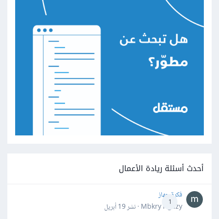
أحدث أسئلة ريادة الأعمال
فكرة جهاز
1
Mbkry Hgazy · نشر
19 أبريل