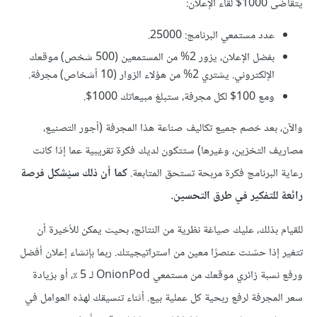
يتقاضى 1000$ لقاء الإعلان:
عدد مستمعي البرنامج: 25000.
بفضل الإعلان، يزور 2% من المستمعين (500 شخص) موقعك
الإلكتروني. يشتري 2% من هؤلاء الزوار (10 أشخاص) مجرفة.
ومع 100$ لكل مجرفة، ستبلغ مبيعاتك 1000$.
والآن، بعد خصم جميع تكاليف صناعة هذا المجرفة (أجور التصنيع،
مصاريف التخزين، وغيرها) ستتكون لديك فكرة تقريبية عما إذا كانت
رعاية البرنامج فكرة مربحة تستحق المتابعة.
كما أن ذلك سيُشكل فرصة
رائعة للتفكير في طرق التحسين.
للقيام بذلك، عليك صياغة نظرية من النتائج، بحيث يمكن للأخيرة أن
تتغير إذا حسّنت عنصرًا معين من استراتيجيتك. ربما بإنشاء إعلان أفضل
ورفع نسبة زائري موقعك من مستمعي OnionPod لـ 5 ٪، أو بزيادة
سعر المجرفة لرفع ربحية كل عملية بيع. أثناء تنسيقك لهذه العوامل في