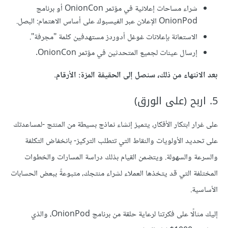
شراء مساحات إعلانية في مؤتمر OnionCon أو برنامج
OnionPod الإعلان عبر الفيسبوك على أساس الاهتمام: البصل.
الاستعانة بإعلانات غوغل أدوردز مستهدفين كلمة "مجرفة".
إرسال عينات لجميع المتحدثين في مؤتمر OnionCon.
بعد الانتهاء من ذلك، سنصل إلى الحقيقة المرّة: الأرقام.
5. اربح (على الورق)
على غرار ابتكار الأفكار، يتميز إنشاء نماذج بسيطة من المنتج -لمساعدتك
على تحديد الأولويات والنقاط التي تتطلب التركيز- بانخفاض التكلفة
والسرعة والسهولة. ويتضمن القيام بذلك دراسة المسارات والخطوات
المختلفة التي قد يتخذها العملاء لشراء منتجك، متبوعةً ببعض الحسابات
الأساسية.
إليك مثالًا على فكرتنا لرعاية حلقة من برنامج OnionPod، والذي