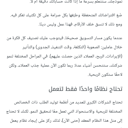
نموذجك، ستتعلم بسرعة ما إذا كانت حساباتك دقيقة أم لا.
صُغ افتراضاتك المتحفظة وطبّقها بكل صرامة على كل تكتيك تفكر فيه.
ومع ذلك لا تنسق خلف الأرقام، فهذا عمل وليس دينًا.
عندما يكون مسار التسويق صحيحًا، فيتوجب عليك تصنيف كل فكرة من
خلال عاملين: الصعوبة (التكلفة، وقت التنفيذ، الجدوى) والتأثير
(الإيرادات، الربح، العملاء الذين حصلت عليهم). في المراحل المختلفة لنمو
شركتك، ستتحسن أشياء عدة: ربما تكون الآن عملية جذب العملاء، ولكن
لاحقًا ستكون الربحية.
تحتاج نظامًا واحدًا فقط لتعمل
تحتاج الشركات الكبرى للعديد من أنظمة توليد الطلب ذات الخصائص
المختلفة للربحية والاستحواذ التي تعمل معًا لتحقيق النمو. لكنك لا تحتاج
إلى مثل هذا النظام المعقد (حتى الآن)، لذلك ركز على إيجاد نظام يعمل