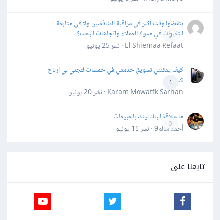
بتقضوا وقت أكبر في مراقبة المنافسين ولا في متابعة
التغيرات في سلوك العملاء واتجاهات البحث؟
0
El Shiemaa Refaat · نشر
25 يونيو
كيف يمكنني تسويق خدمتي في خمسات لتجني لي ارباح
كثيرة
1
Karam Mowaffk Sarhan · نشر
20 يونيو
ما علاقة الباك لينك بالمبيعات
0
أحمد سالم9 · نشر
15 يونيو
تابعنا على