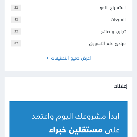
استسراع النمو
22
المبيعات
82
تجارب ونصائح
22
مبادئ علم التسويق
82
اعرض جميع التصنيفات
إعلانات