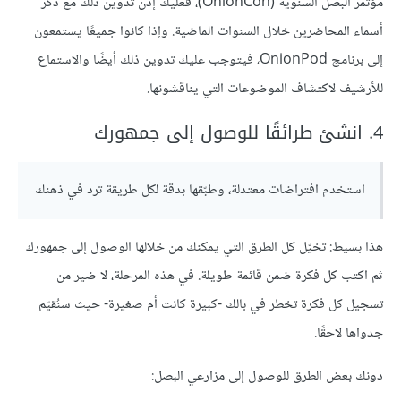
مؤتمر البصل السنوية (OnionCon)، فعليك إذن تدّوين ذلك مع ذكر
أسماء المحاضرين خلال السنوات الماضية. وإذا كانوا جميعًا يستمعون
إلى برنامج OnionPod، فيتوجب عليك تدوين ذلك أيضًا والاستماع
للأرشيف لاكتشاف الموضوعات التي يناقشونها.
4. انشئ طرائقًا للوصول إلى جمهورك
استخدم افتراضات معتدلة، وطبّقها بدقة لكل طريقة ترد في ذهنك
هذا بسيط: تخيّل كل الطرق التي يمكنك من خلالها الوصول إلى جمهورك
ثم اكتب كل فكرة ضمن قائمة طويلة. في هذه المرحلة، لا ضير من
تسجيل كل فكرة تخطر في بالك -كبيرة كانت أم صغيرة- حيث سنُقيّم
جدواها لاحقًا.
دونك بعض الطرق للوصول إلى مزارعي البصل: