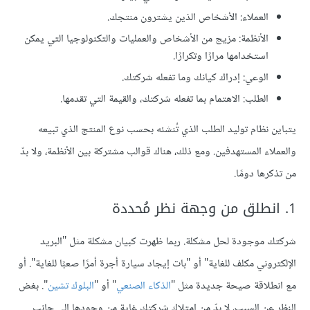
العملاء: الأشخاص الذين يشترون منتجك.
الأنظمة: مزيج من الأشخاص والعمليات والتكنولوجيا التي يمكن
استخدامها مرارًا وتكرارًا.
الوعي: إدراك كيانك وما تفعله شركتك.
الطلب: الاهتمام بما تفعله شركتك، والقيمة التي تقدمها.
يتباين نظام توليد الطلب الذي تُنشئه بحسب نوع المنتج الذي تبيعه
والعملاء المستهدفين. ومع ذلك، هناك قوالب مشتركة بين الأنظمة، ولا بدّ
من تذكرها دومًا.
1. انطلق من وجهة نظر مُحددة
شركتك موجودة لحل مشكلة. ربما ظهرت كبيان مشكلة مثل "البريد
الإلكتروني مكلف للغاية" أو "بات إيجاد سيارة أجرة أمرًا صعبًا للغاية". أو
مع انطلاقة صيحة جديدة مثل "
الذكاء الصنعي
" أو "
البلوك تشين
". بغض
النظر عن السبب، لا بدّ من امتلاك شركتك غاية من وجودها إلى جانب