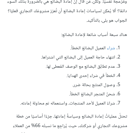
ومُزعجة نفسيًا. ولكن، مَن قال إنّ إعادة البضائع هي بالضرورة بذلك السوء
دائمًا؟ ألا يُمكِن لسياسات إعادة البضائع أن تُعزز مشروعَك التجاري فعليًا؟
الجواب هو بلى، بالتأكيد.
هناك سبعة أسباب شائعة لإعادة البضائع:
شراء
العميل البضائعَ الخطأ.
انتهاء حاجة العميل إلى البضائع التي اشتراها.
عدم تطابُق البضائع مع الوصف المُعطى لها.
الخطأ في شراء إحدى الهدايا.
وصول المنتَج بحالة ضرر.
شحنُ المتجر البضائعَ الخطأ.
شراءُ العميل لأحد المنتجات، واستعماله ثم محاولة إعادته.
تحتلّ عملياتُ إعادة البضائع وسياسةُ إعادتها، جزءًا أساسيًا من خطة
مشروعك التجاري أو شركتك، حيث يُراجِع ما نسبتُه 66% من العملاء