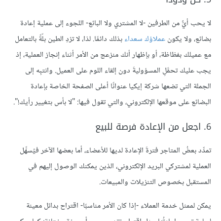
لا يحب أيٌّ من الطرفين -لا المشتري ولا البائع- اللجوء إلى عملية إعادة
بضائع، ولا يكون
عملاؤك سعداء
بذلك دائمًا. لذا، لا تزدِ الطين بلّةً بالتعامل
مع عميلك بفظاظة، أو بإظهار أنك منزعج من الأمر أثناء إنجاز العملية، إذ
يجب عليك تحمَّلِ المسؤوليةَ دون إلقاء اللوم على العميل. وانتبِه إلى
الجملة التي تضعها شركة إيكيا عنوانًا أعلى الصفحة الخاصة بإعادة
البضائع على موقعها الإلكتروني، والتي تقول فيها: "لا بأس بتغيير رأيك!".
6. اجعل من الإعادة فرصة للبيع
تمدِّد بعضُ المتاجر فترةَ الإعادة لديها للأعضاء، أما بعضها الآخر فيُسهِّل
العملية لمشتركي البريد الإلكتروني، الذين يمكنك الوصول إليهم في
المستقبل بخصوص التنزيلات والمبيعات.
يمكن لممثل خدمة العملاء -إذا كان الأمر مناسبًا- اقتراح بدائل معينة