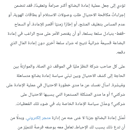
تؤدي إلى جعل عملية إعادة البضائع أكثر صرامةً وتعقيدًا، فقد تتضمن
إجراءاتُ مكافحة الاحتيال طلبَ وصولات الاستلام أو بطاقات الهوية، أو
عدم المساس بتغليف المنتَج، أو إطارًا زمنيًا أقصر للإعادة، أو السماح
-فقط- بتبادل سلعة بسلعة، أو أن يقتصر الأمر على منح الراغب في إعادة
البضاعة قسيمةً شرائيةً تتيح له شراء سلعة أخرى دون إعادة المال الذي
دفعه.
على كل صاحب شركة النظرُ مليًّا في الموقف ذي الصلة، والموازنةُ بين
الحاجة إلى كشف الاحتيال وبين تبنّي سياسة إعادة بضائع متساهلة
ومُيسَّرة. اسأل نفسك عن ما مدى خطورة الاحتيال في عملية الإعادة على
شركتي؟ أو ما مدى المشكلة المستمرة التي يسببها الاحتيال على
شركتي؟ وعدِّل سياسة الإعادة الخاصة بك في ضوء تلك المُعطَيات.
تُمثّل إعادة البضائع جزءًا لا غنى عنه من إدارة
متجر إلكتروني
. وبدلًا من
أن تدع ذلك يسبب لك الإحباط، تعامَلْ معه بوصفه فرصةً للتميُّز من