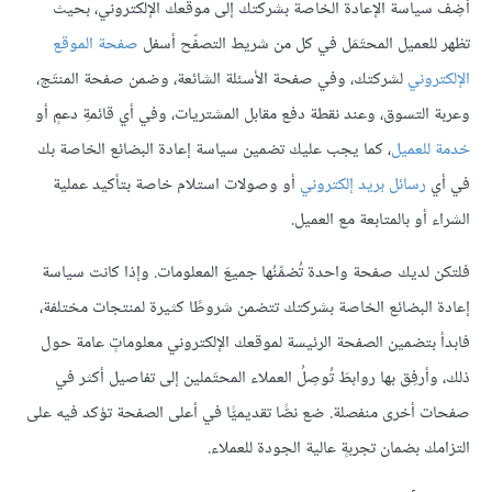
أضِف سياسة الإعادة الخاصة بشركتك إلى موقعك الإلكتروني، بحيث
تظهر للعميل المحتَمَل في كل من شريط التصفّح أسفل
صفحة الموقع
الإلكتروني
لشركتك، وفي صفحة الأسئلة الشائعة، وضمن صفحة المنتَج،
وعربة التسوق، وعند نقطة دفع مقابل المشتريات، وفي أي قائمةِ دعمٍ أو
خدمة للعميل
، كما يجب عليك تضمين سياسة إعادة البضائع الخاصة بك
في أي
رسائل بريد إلكتروني
أو وصولات استلام خاصة بتأكيد عملية
الشراء أو بالمتابعة مع العميل.
فلتكن لديك صفحة واحدة تُضمِّنُها جميعَ المعلومات. وإذا كانت سياسة
إعادة البضائع الخاصة بشركتك تتضمن شروطًا كثيرة لمنتجات مختلفة،
فابدأ بتضمين الصفحة الرئيسة لموقعك الإلكتروني معلوماتٍ عامة حول
ذلك، وأرفِق بها روابطَ تُوصِلُ العملاء المحتَملين إلى تفاصيل أكثر في
صفحات أخرى منفصلة. ضع نصًّا تقديميًّا في أعلى الصفحة تؤكد فيه على
التزامك بضمان تجربةٍ عالية الجودة للعملاء.