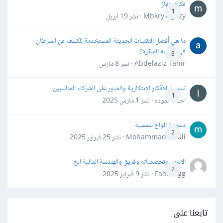
فكرة جهاز
1
Mbkry Hgazy · نشر
19 أبريل
ما هي أفضل التقنيات الحديثة المستخدمة للكشف عن السرطان
في مراحله المبكرة؟
3
Abdelaziz Tahir · نشر
8 مارس
تسويق الأفكار الابتكارية والعثور على الشركاء المناسبين
1
احمد حموده · نشر
1 مارس 2025
مشروع الواح شمسية
2
Mohammad Awali · نشر
25 فبراير 2025
الاسهم وتخصصاته وفريق والهندسة المالية الخ
2
Fahd Ggg · نشر
9 فبراير 2025
تابعنا على