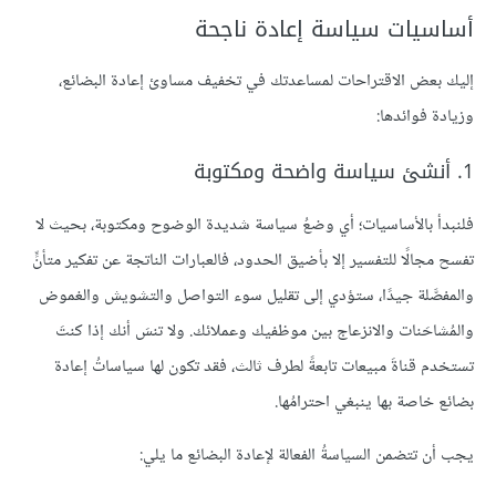
أساسيات سياسة إعادة ناجحة
إليك بعض الاقتراحات لمساعدتك في تخفيف مساوئ إعادة البضائع،
وزيادة فوائدها:
1. أنشئ سياسة واضحة ومكتوبة
فلنبدأ بالأساسيات؛ أي وضعُ سياسة شديدة الوضوح ومكتوبة، بحيث لا
تفسح مجالًا للتفسير إلا بأضيق الحدود، فالعبارات الناتجة عن تفكير متأنٍّ
والمفصَّلة جيدًا، ستؤدي إلى تقليل سوء التواصل والتشويش والغموض
والمُشاحَنات والانزعاج بين موظفيك وعملائك. ولا تنسَ أنك إذا كنتَ
تستخدم قناةَ مبيعات تابعةً لطرف ثالث، فقد تكون لها سياساتُ إعادة
بضائع خاصة بها ينبغي احترامُها.
يجب أن تتضمن السياسةُ الفعالة لإعادة البضائع ما يلي: