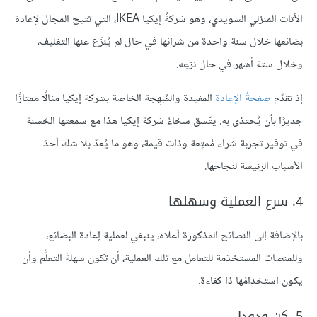
الأثاث المنزلي السويدي، وهو شركةُ إيكيا IKEA، التي تتيح المجال لإعادة
بضائعها خلال سنة واحدة من شرائها في حال لم يُنزَع عنها التغليف،
وخلال ستة أشهر في حال نزعِه.
إذ تقدّم
صفحةُ الإعادة
المفيدة والمُبهِجة الخاصة بشركة إيكيا مثالًا ممتازًا
جديرًا بأن يُحتذى به. يتّسق سخاءُ شركة إيكيا هذا مع سمعتها الحَسنة
في توفير تجربة شراء مُمتِعة وذات قيمة، وهو ما يُعدّ بلا شك أحدَ
الأسباب الرئيسة لنجاحها.
4. سرع العملية وسهلها
بالإضافة إلى النصائح المذكورة أعلاه، ينبغي لعملية إعادة البضائع،
وللمنصات المستخدَمة للتعامل مع تلك العملية، أن تكون سهلةَ التعلُّم وأن
يكون استخدامُها ذا كفاءة.
5. كن ودودا