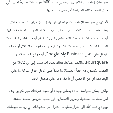
سياساتِ إعادة البضائع، ولن يشتري منك 80% مِن عملائك مرةً أخرى في
حال اتسمت تلك السياساتُ بصعوبة التطبيق.
قد تؤدي سياسةُ الإعادة الضعيفة أو غيابُها، إلى الإضرار بسُمعتك خلال
وقت قصير بسبب كلام الناس السلبي عن شركتك الذي يتبادلونه مُشافهة،
أو عبر منشورات التواصل الاجتماعي التي تنتقدك، أو من خلال التقييمات
السلبية لشركتك على منصات إلكترونية، مثل موقع يلب Yelp، أو موقع
غوغل ماي بزنس Google My Business، أو موقع فور سكوير
Foursquare، والكثير غيرُها. هناك تقديرات تشير إلى أن 72% من
العملاء يكتبون مراجعةً (تقييمًا) واحدةً على الأقل حول شركة ما على
الإنترنت؛ أي مِن الأفضل أن تأخذ الأمرَ على محمل الجد.
ولكن، يمكن لسياسة إعادة بضائع جيدة أن تُفيد شركتك عبر تكوين ولاءٍ
لدى عملائك تجاهها، وتعزيز الاندماج، إلى جانب تكريس سمعة حَسَنة.
ويؤدي ذلك كلُّه إلى تكرار عمليات الشراء من منتجاتك، أي زيادة مبيعاتك.