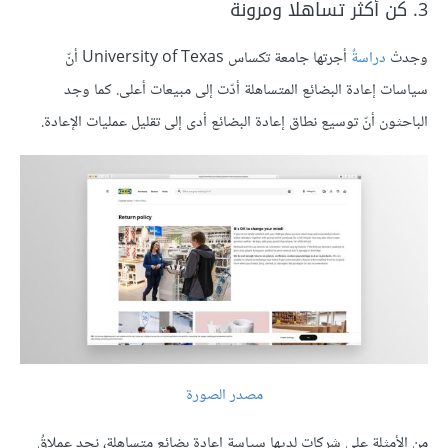
3. كن أكثر تساهلا ومرونة
وجدتْ
دراسةٌ
أجرتها جامعة تكساس University of Texas أنّ
سياسات إعادة البضائع المتساهلة أدّت إلى مبيعات أعلى. كما وجد
الباحثون أنّ توسيع نطاق إعادة البضائع أدى إلى تقليل عمليات الإعادة.
مصدر الصورة
من الأمثلة على شركات لديها سياسة إعادة بضائع متساهلة، نجد عملاقُ