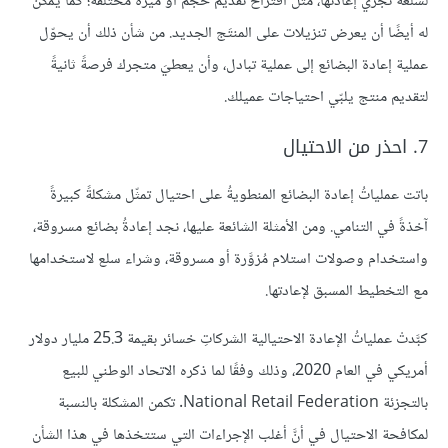
لسلعة تجري إعادتُها، مثل اقتراح تقديم حجم أو ميزة مختلفة؛ كما يمكن
له أيضًا أن يعرض تنزيلات على المنتَج الجديد. من شأن ذلك أن يحوّل
عملية إعادة البضائع إلى عملية تبادل، وأن يعطيَ متجرك فرصةً ثانيةً
لتقديم منتج يلبّي احتياجات عميلك.
7. احذر من الاحتيال
باتت عملياتُ إعادة البضائع المنطويةُ على احتيال تمثّل مشكلةً كبيرةً
آخذةً في التنامي. ومن الأمثلة الشائعة عليها، نجد إعادةُ بضائع مسروقة،
واستخدام وصولات استلام مُزوَّرة أو مسروقة، وشراء سلع لاستخدامها
مع التخطيط المسبق لإعادتها.
كبَّدتْ عملياتُ الإعادة الاحتيالية الشركاتِ خسائر بقيمة 25.3 مليار دولار
أمريكي في العام 2020، وذلك وفقًا لما ذكره الاتحاد الوطني للبيع
بالتجزئة National Retail Federation. تكمن المشكلة بالنسبة
لمكافحة الاحتيال في أنَّ أغلب الإجراءات التي ستتخذها في هذا الشأن