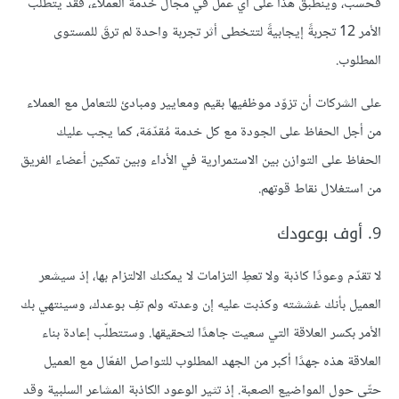
فحسب، وينطبق هذا على أي عمل في مجال خدمة العملاء، فقد يتطلّب
الأمر 12 تجربةً إيجابيةً لتتخطى أثر تجربة واحدة لم ترقَ للمستوى
المطلوب.
على الشركات أن تزوّد موظفيها بقيم ومعايير ومبادئ للتعامل مع العملاء
من أجل الحفاظ على الجودة مع كل خدمة مُقدّمَة، كما يجب عليك
الحفاظ على التوازن بين الاستمرارية في الأداء وبين تمكين أعضاء الفريق
من استغلال نقاط قوتهم.
9. أوف بوعودك
لا تقدّم وعودًا كاذبة ولا تعطِ التزامات لا يمكنك الالتزام بها، إذ سيشعر
العميل بأنك غششته وكذبت عليه إن وعدته ولم تفِ بوعدك، وسينتهي بك
الأمر بكسر العلاقة التي سعيت جاهدًا لتحقيقها. وستتطلّب إعادة بناء
العلاقة هذه جهدًا أكبر من الجهد المطلوب للتواصل الفعّال مع العميل
حتّى حول المواضيع الصعبة. إذ تثير الوعود الكاذبة المشاعر السلبية وقد