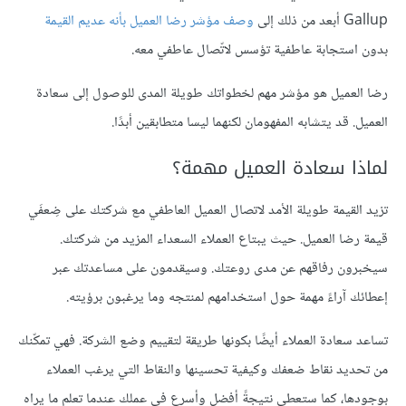
Gallup أبعد من ذلك إلى
وصف مؤشر رضا العميل بأنه عديم القيمة
بدون استجابة عاطفية تؤسس لاتّصال عاطفي معه.
رضا العميل هو مؤشر مهم لخطواتك طويلة المدى للوصول إلى سعادة
العميل. قد يتشابه المفهومان لكنهما ليسا متطابقين أبدًا.
لماذا سعادة العميل مهمة؟
تزيد القيمة طويلة الأمد لاتصال العميل العاطفي مع شركتك على ضِعفَي
قيمة رضا العميل. حيث يبتاع العملاء السعداء المزيد من شركتك.
سيخبرون رفاقهم عن مدى روعتك. وسيقدمون على مساعدتك عبر
إعطائك آراءً مهمة حول استخدامهم لمنتجه وما يرغبون برؤيته.
تساعد سعادة العملاء أيضًا بكونها طريقة لتقييم وضع الشركة. فهي تمكّنك
من تحديد نقاط ضعفك وكيفية تحسينها والنقاط التي يرغب العملاء
بوجودها، كما ستعطي نتيجةً أفضل وأسرع في عملك عندما تعلم ما يراه