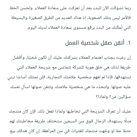
ربما تشوّقت الآن للبدء بعد أن تعرّفت على سعادة العملاء. ولحسن الحظ
فالأمر ليس بتلك الصعوبة، إذ هناك العديد من الطرق الصغيرة والبسيطة
التي تُمكّنك من البدء برفع مستوى سعادة العملاء لديك اليوم.
1. أتقن صقل شخصية العمل
إن رغبت بجذب اهتمام العملاء بشركتك عليك أن تكون مُحَبّبًا، وأفضل
طريقة لذلك هي خلق هوية للشركة تتماشى مع شريحة العملاء التي
تستهدفها، فإذا لم تفهم شخصية علامتك التجارية، فلن تمتلك أساسًا تبني
عليه صوتها. ولتحدّد ما هي شخصيّة علامتك وتتقن صوتها اسأل نفسك
سؤالين: مَن؟ ولماذا؟
عليك أن تعرف الشريحة التي تخاطبها ولماذا تفعل ذلك. فإن كان منتجك
مثلًا يستهدف الرجال فوق سن السبعين ستختلف طريقة مخاطبتك لهم
حتمًا عمّا لو وجّهت منتجك للفتيات في سن المراهقة. إن كان هدفك بيع