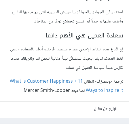
استثمر في الجوائز والحوافز والعروض الدورية التي يرغب بها الناس،
وأضف عليها واحدةً أو اثنتين تحملان نوعًا من المفاجأة.
سعادة العميل هي الأهم دائما
إنّ اتّباع هذه النقاط الإحدى عشرة سيشعر فريقك أيضًا بالسعادة وليس
فقط العملاء لديك، بحيث ستشكّل بيئةً مثاليةً للعمل لك ولفريقك عندما
تكرّس مبدأ سياسة العميل في عملك.
ترجمة -وبتصرّف- للمقال
What Is Customer Happiness + 11
Ways to Inspire It
لصاحبته Mercer Smith-Looper.
التبليغ عن مقال