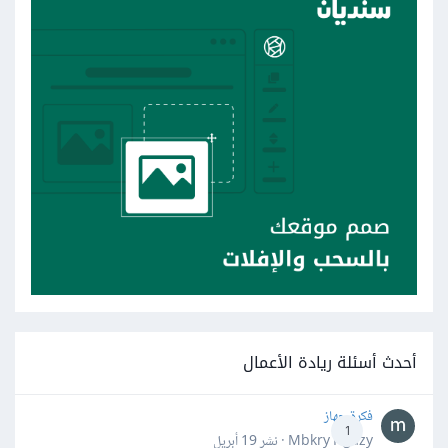
أحدث أسئلة ريادة الأعمال
فكرة جهاز
1
Mbkry Hgazy · نشر
19 أبريل