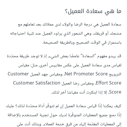
ما هي سعادة العميل؟
سعادة العميل هي درجة الرضا والولاء لدى عملائك بعد تعاملهم مع
منتجك أو فريقك، وهي الشعور الذي يراود العميل عند تلبية احتياجاته
باستمرار في الوقت الصحيح وبالطريقة الصحيحة.
قد يبدو مفهوم "السعادة" غامضًا بعض الشيء، إذ لا توجد طريقة محدّدة
لقياس مدى سعادة العميل على عكس مقاييس أخرى، مثل: مقياس
الترويج Net Promoter Score، ومقياس جهد العميل Customer
Effort Score، ومقياس رضا العميل Customer Satisfaction
Score، إلا إذا ابتكرت أنت مقياسًا آخر لذلك.
كيف يمكننا إذًا قياس سعادة العميل إن لم تتوفّر أداة محدّدة لذلك؟ عليك
إذًا دمج جميع المعطيات المتوفّرة لديك حول تجربة المستخدم بالإضافة
إلى المعطيات المقدّمة إليك من فرق خدمة العملاء. وبذلك أنت على