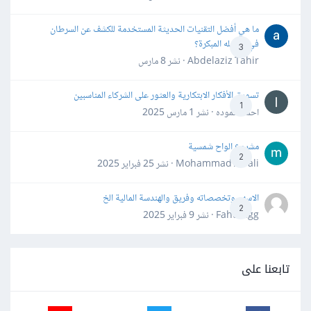
ما هي أفضل التقنيات الحديثة المستخدمة للكشف عن السرطان
في مراحله المبكرة؟
3
Abdelaziz Tahir · نشر
8 مارس
تسويق الأفكار الابتكارية والعثور على الشركاء المناسبين
1
احمد حموده · نشر
1 مارس 2025
مشروع الواح شمسية
2
Mohammad Awali · نشر
25 فبراير 2025
الاسهم وتخصصاته وفريق والهندسة المالية الخ
2
Fahd Ggg · نشر
9 فبراير 2025
تابعنا على