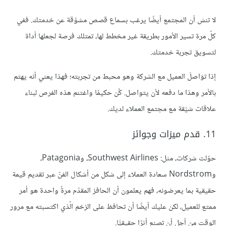
لا تنسَ أن المجتمع أيضًا يرغب بسماع قصص مشوّقة عن خدمتك. ففي
كلّ مرة تسير الأمور بطريقة غير مخطط لها، تمتلك فرصة لجعلها أداة
لتسويق تجربة خدمتك.
إذا توَاصلَ العميل مع الشركة وهو محبط من تجربته؛ فهذا يعني أنه يهتم
بالأمر وهذا ما دفعه لأن يتواصل. كُن حكيمًا واغتنم هذه الفرص لبناء
علاقات شيّقة مع مجتمع العملاء لديك.
11. قدم ميزات وجوائز
حوّلت شركات، مثل: Southwest Airlines، وPatagonia،
وNordstrom سعادة العملاء إلى شكل من أشكال الفنّ عبر تقديم قيمة
حقيقية بما يعرضونه، فهم يعلمون أن الحافز المقدّم مرةً واحدة هو أمر
ممتع للعميل، لكن عليك أيضًا أن تحافظ على الزخم الّذي اكتسبته مع مرور
الوقت من أجل أن تصنع أثرًا حقيقيًّا.