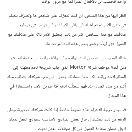
واحد فحسب، بل بالأفعال المتراكمة مع مرور الوقت.
انظر إليها من هذا المنحى: إن كنت تتعرّف على شخص ما وتصرّف بلطف
في بادئ الأمر ثم تجاهلك في باقي الأوقات، فلن ترغب في توطيد
علاقتك مع هذا الشخص أكثر من ذلك. ينطبق الأمر ذاته على علاقتك مع
العميل فهو أيضًا يشعر بنفس هذه المشاعر تجاهك.
هناك العديد من القصص المتداولة حول مواقف رائعة من خدمة العملاء
مثل قصة موظف شركة Morton الذي جلب شريحة لحم مطهيّة إلى
المطار لأحد زبائنه. لكن جعل عملائك يقعون في حب شركتك يتطلّب منك
أكثر من هذه المبادرات. فهو يتطلّب انخراطًا طويل الأمد واستثمارًا في
هذا المجال.
قد تبدو درجة الالتزام هذه مخيفةً خاصةً إذا كانت شركتك صغيرة، وعلى
الرغم من ذلك يمكنك إدخال بعض المبادئ الأساسية لنموذج العمل لديك
لأجل ضمان سعادة العميل في كل مجالات العمل لديك.