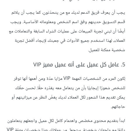
يجب أن يعرف فريق الدعم لديك مع من يتحدّثون، كما يجب أن يلائم
قسم التسويق حديثهم وفق اسم الشخص ومعلوماته الأساسية. ويجب
أيضًا أن تبني تجربة المبيعات على عمليات الشراء السابقة والتعاملات مع
العملاء، لهذا استخدم جميع الأدوات في جعبتك لإيجاد أفضل تجربة
شخصية ممكنة للعميل.
5. عامل كل عميل على أنه عميل مميز VIP
لِكون المرء من الشخصيات المهمة VIP مزايا عدّة ومن أهمها أنها توفر
للشخص شعورًا إيجابيًّا بأن من يتعامل معه يقدّره حقًّا. لحسن حظّك
يمكن تقديم هذا الشعور لكل العملاء لديك بِغضّ النظر عن ميزانيتهم أو
حاجاتهم.
ابدأ بتقديم محتوى مخصّص واهتمام كامل لكل عميل واجعلهم يتعاملون
دائمًا مع واجهات شخصيّة. ستجعل من عملائك بهذا شخصيات مهمّة VIP