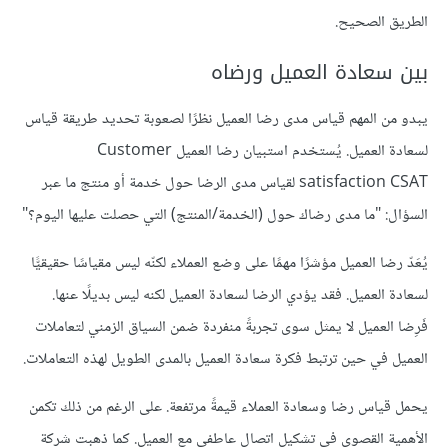
الطريق الصحيح.
بين سعادة العميل ورضاه
يبدو من المهم قياس مدى رضا العميل نظرًا لصعوبة تحديد طريقة قياس
لسعادة العميل. يُستخدم استبيان رضا العميل Customer
satisfaction CSAT لقياس مدى الرضا حول خدمة أو منتج ما عبر
السؤال: "ما مدى رضاك حول (الخدمة/المنتج) التي حصلت عليها اليوم؟"
يُعَدّ رضا العميل مؤشرًا مهمًا على وضع العملاء لكنّه ليس مقياسًا حقيقيًّا
لسعادة العميل. فقد يؤدي الرضا لسعادة العميل لكنه ليس بديلًا عنها.
فَرِضا العميل لا يمثل سوى تجربةً منفردة ضمن السياق الزمني لتعاملات
العميل في حين ترتبط فكرة سعادة العميل بالمدى الطويل لهذه التعاملات.
يحمل قياس رضا وسعادة العملاء قيمةً مرتفعة. على الرغم من ذلك تكمن
الأهمية القصوى في تشكيل اتصال عاطفي مع العميل. كما ذهبت شركة