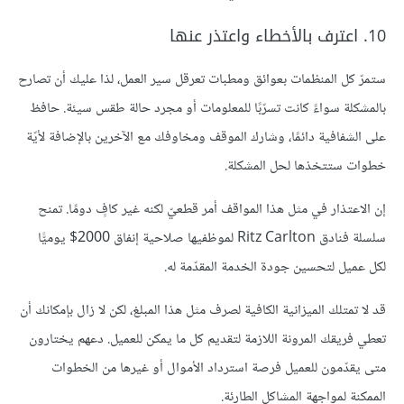
10. اعترف بالأخطاء واعتذر عنها
ستمرّ كل المنظمات بعوائق ومطبات تعرقل سير العمل، لذا عليك أن تصارح
بالمشكلة سواءً كانت تسرّبًا للمعلومات أو مجرد حالة طقس سيئة. حافظ
على الشفافية دائمًا، وشارك الموقف ومخاوفك مع الآخرين بالإضافة لأيّة
خطوات ستتخذها لحل المشكلة.
إن الاعتذار في مثل هذا المواقف أمر قطعيّ لكنه غير كافٍ دومًا. تمنح
سلسلة فنادق Ritz Carlton لموظفيها صلاحية إنفاق 2000$ يوميًّا
لكل عميل لتحسين جودة الخدمة المقدّمة له.
قد لا تمتلك الميزانية الكافية لصرف مثل هذا المبلغ، لكن لا زال بإمكانك أن
تعطي فريقك المرونة اللازمة لتقديم كل ما يمكن للعميل. دعهم يختارون
متى يقدّمون للعميل فرصة استرداد الأموال أو غيرها من الخطوات
الممكنة لمواجهة المشاكل الطارئة.