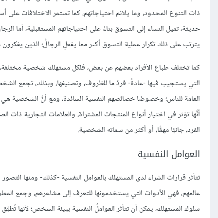
ذات التنوع المحدود، وما يلائم احتياجاتهم، كما تستمر الاختلافات على أس
حديثة، تميل النساء إلى التسوق بناءً على احتياجاتهم المستقبلية، أما الر
يترتب على ذلك تكرار عملية التسوق أكثر مما يفعلِ الرجالُ؛ الذين يفكرون من
التي يستجيب فيها -عادةً- فردٌ ما للظروف، وتصنيفها، وبذلك، تجمع الشخصيةُ 
العامة للناس؛ وخصوصًا خصائصهم النفسية السائدة، ومع أنَّ الشخصية هي 
أنَّها تؤثر في اختيار أنواع المنتجات المشتراة، والعلامات التجارية ذات ال
الفرد، جانبًا مهمًّا، أو أكثر من سماته الشخصية.
العوامل النفسية
تتأثر قرارات الشراء لدى المستهلك بالعوامل النفسية -كذلك- ومنها التصور
عالمهم، فهي الأدوات التي يستخدمونها للتعرف إلى مشاعرهم، وجمع المعلومات
سلوك المستهلك، يمكن أن تتأثر العواملُ النفسية ببيئة الشخص؛ لأنها تُطبّ