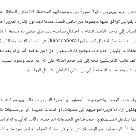
نشئ القيم، ويفرض سلوكًا مقبولًا بين مجموعاتهم المختلفة، كما تعطي الثقافةُ النظ
ت بقوانين توافق عليها مجموعة من الناس، فمثلًا: عندما تجد لون إشارة المرور أحم
توقف سيارتك، وفي بعض الثقافات، يمر الذَّكرُ 
لدى أتباع الديانة اليهودية، وفي ثقافات أخرى تمرُّ الإناثُ دون الذكور بطقوس انتقالية مثل احتفال كينسيانيرا Quinceañera
ادٌ ما، يلبّيان احتياجات مجتمعٍ ما، فسيبقيان جزءًا من ثقافته، أما لو لم يعد للقي
تعد غالبية الأمريكيين تنظر إلى كِبَر حجم العائلة على أنه أمر جيد، ويعود السبب 
ياف، ولم تعد هناك حاجةٌ إلى أن يؤدّيَ الأطفال الأعمال الزراعية.
ف عبء البحث، والتقييم، عن أنفسهم، أو الحيرة التي ترافق ذلك، ويرتفع ذلك الا
تهلكون آراء الآخرين؛ لتوجيههم إلى منتجات، أو خدماتٍ جديدة، أو إلى منتجات
ا يتفاعل المستهلكون -خصوصًا مع الجماعات المرجعية، وقادة الرأي، وأفراد العائ
ماعاتُ الرسميةُ، وغير الرسمية؛ التي تؤثر في سلوك الشراء الخاص بفردٍ ما؛ جماعا