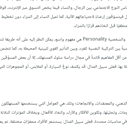
اس النوع الاجتماعي، بين الرجال، والنساء فيما يخص التسوق عبر الإنترنت، فوفقً
جال فيتسوّقون إرضاءً لاحتياجاتهم الآنية، كما تميل النساء إلى الشراء دون تخطي
طقيًا قبل اتخاذهم قرارًا بالشراء.
كما تختلف طباع الأفراد بعضهم عن بعض، فلكل مستهلك شخصية مختلفة، والشخصية Personality هي مفهوم واسع، يمكن النظر إليه ع
بين التركيبة النفسية للفرد، وبين التأثير القوى للبيئية المحيطة به، كما تتضمن 
من أقل المفاهيم فائدةً في مجال دراسة سلوك المستهلك، إلا أن بعض المسوِّقين
صلة بها، فعلى سبيل المثال: قد يكشف نوعُ السيارة، أو الملابس، أو المجوهرات الت
 الذهني، والمعتقدات، والاتجاهات؛ وتلك هي العوامل التي يستخدمها المستهلكون ل
، وتحليلها، وتكوين الأفكار والآراء، واتخاذ الأفعال، وبخلاف المؤثرات الثلاثة
َق في مناسبات محددة، فعلى سبيل المثال: يستشعر الأفراد محفزاتٍ مختلفة، ثم يعا