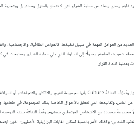
قل المشتري إلى تقييم قراره ذاتِه، ومدى رضاه عن عملية الشراء التي لا تتعلق بالمنزل وحده، بل وبتجربة 
العديد من العوامل المهمة في سبيل تنفيذها، كالعوامل الثقافية، والاجتماعية، والف
ن لحظة شعوره بالحاجة، وصولًا إلى السلوك الذي يلي عملية الشراء، وسنبحث في كلّ
ت بعملية اتخاذ القرار.
تتأثر الأدوارُ الخاصة بعملية الشراء ضمن الأسرة الواحدة بالثقافة الخاصة بها، وتُعرَّفُ الثقافةُ Culture بأنها مجموعة القيم، والأفكار، والات
من الناس، وتقاليدها؛ التي تتعلق بالأحوال الخاصة بتلك المجموعة، في طعامها، و
ِزُ مجموعةً محددة من الأشخاص المرتبطين ببعضهم، وتُعدُّ الثقافةُ بيئيَّةَ التوجيه ا
 القطب الشمالي؛ وكذلك الأمر بالنسبة لسكان الغابات البرازيلية الأصليين؛ الذين ابتدعو