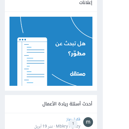
إعلانات
أحدث أسئلة ريادة الأعمال
فكرة جهاز
1
Mbkry Hgazy · نشر
19 أبريل