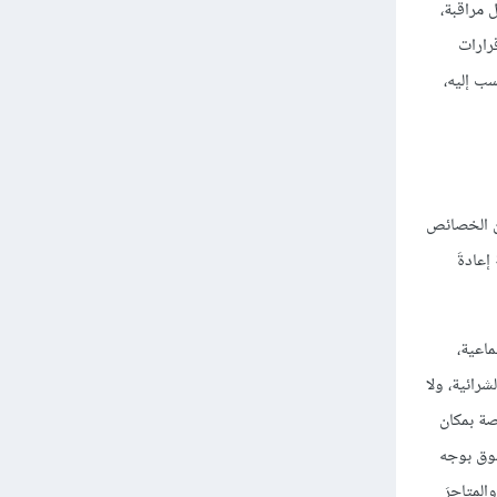
ل مراقبة،
رارات
سب إليه،
أنثى) Gender والشخصية، وعادة ما تكون الخصائص
عادةَ
ماعية،
شرائية، ولا
اصة بمكان
سوق بوجه
المتاجرَ