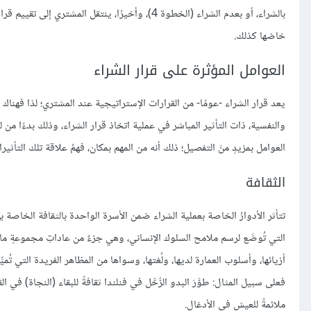
بالشراء، أو بعدم الشراء (الخطوة 4)، وأخيرًا، ينت
خاضها كذلك.
العوامل المؤثرة على قرار الشراء
يعد قرار الشراء -عومًا- من القرارات الإستراتيجية عند المشتري؛ لذا فهناك 
والنفسية، ذات التأثير المباشر في عملية اتخاذ قرار الشراء، وذلك بدءًا م
العوامل بمزيدٍ منَ التفصيل؛ ذلك أنه من المهم بمكان، فهمُ علاقة تلك التأثيرا
الثقافة
التي تُوضَع لرسم ملامح السلوك الإنساني، وهي جزءٌ من عاداتِ مجموعةٍ ما 
أزيائها، وأسلوب العمارة لديها، ولُغتها، وسواها من المظاهر الفريدة التي تُميّ
فعلى سبيل المثال: طوَّرَ البدو الرُّحَّل في فنلندا ثقافةً للبقاء (النجاة) في
ملائمةً للعيش في الأدغال.