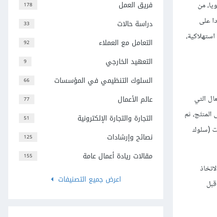
فريق العمل
يا، من
178
دا على
دراسة حالات
33
استهلاكية،
التعامل مع العملاء
92
التعهيد الخارجي
9
السلوك التنظيمي في المؤسسات
66
خاص بها؛ فسلوك المشتري Buyer Behavior هو تلك الأفعال التي
عالم الأعمال
77
لمنتَج، ثم
التجارة والتجارة الإلكترونية
51
ات (سلوك
نصائح وإرشادات
125
مقالات ريادة أعمال عامة
155
اتخاذ
اعرض جميع التصنيفات
قبل