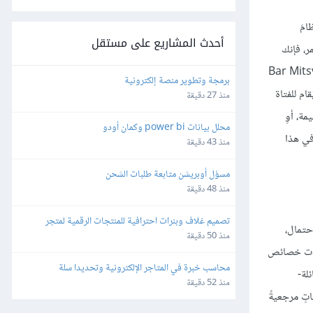
امَ
أحدث المشاريع على مستقل
ر، فإنك
الشاب بطقوسٍ انتقالية من الشباب إلى مرحلة الرَّشد، فيُقام له احتفالٌ بمناسبةِ ذلك مثل طقس بار متسفا Bar Mitsvah
برمجة وتطوير منصة إلكترونية
 في الثقافة الإسبانية؛ الذي يُقام للفتاة
منذ 27 دقيقة
مة، أوِ
محلل بيانات power bi وكمان أودو
في هذا
منذ 43 دقيقة
مسؤل أوبريشن متابعة طلبات الشحن
منذ 48 دقيقة
تصميم غلاف وبنرات احترافية للمنتجات الرقمية لمتجر 
حتمال،
Gumroad
منذ 50 دقيقة
 ذات خصائص
محاسب خبرة في المتاجر الإلكترونية وتحديدا سلة
لة-
منذ 52 دقيقة
تٍ مرجعيةً