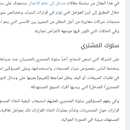
في هذا المقال من سلسلة مقالات
مدخل إلى عالم الأعمال
سنتعرف على سلوكي
خلال التطرق إلى أبرز العوامل التي تؤثر في قرارات الشراء، وخصائص سوق
منتجات شركات مغايرة؛ من أجل التمكن من التمييز بين الأسس التي يتم اعت
وفي الحالات التي تكون فيها موجهة لأغراض تجارية.
سلوك المشتري
يتخذها الناس بخصوص شراء المنتجات، واستخدامها، وعلى المسوِّقين استي
في تقلبات المبيعات، أو كيف يمكن لمراجعةٍ (تقييم) بعينها على وسائل التواص
المشتري/ المُدخَل) التي يبديها أفراد السوق المستهدفة.
وكي يفهم المسوِّقون سلوكَ المشتري، فعليهمُ استيعاب كيفية اتخاذ المستهل
قراراتٍ حول المشتريات، وتتأثر عملياتُ اتخاذ القراراتِ تلك بعوامل ثقافي
المستهلك مبيَّنة في الصورة الموالية.