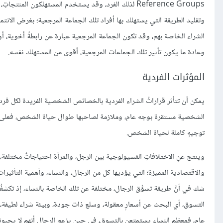
Reference Groups لذلك الفرد، وقد يستخدم المستهلكون ال
وتقليد الطريقة التي يستهلك بها أفراد تلك الجماعة المرجعية؛ بغرض الانتم
الشراء الخاصة بهم، وقد تكون الجماعة المرجعية عبارة عن رابطةً أخوية، أو ر
وعادة ما يكون تأثير تلك الجماعات المرجعية، أقوى من المستهلك نفسه.
المؤثرات الفردية
الشخصية مستقرة بوجه عام، وملازمة لصاحبها طوال حياة الشخص، فعلى سبي
توجيهٍ كاملة لحياة الشخص.
وينتج عنِ الاختلافاتِ الفسيولوجية بين الرجل، والمرأة احتياجاتٌ مختلفة، خ
والاقتصادية المميزة؛ التي يؤديها كل من الرجال، والنساء، وأهمية التأثيرات ا
شك في أنَّ طريقة تسوُّق الرجال، مختلفة عن تلك الخاصة بالنساء، إذ تكشفُ ال
التسوق، أي البحث عن أسعارٍ معقولة، وسلع ذات جودة، وبيئة شراء لطيفة، وم
عام، فمعظم النساء يستمتعن بالتسوق، في حين يزعم الرجال أنهم لا يحبونه،