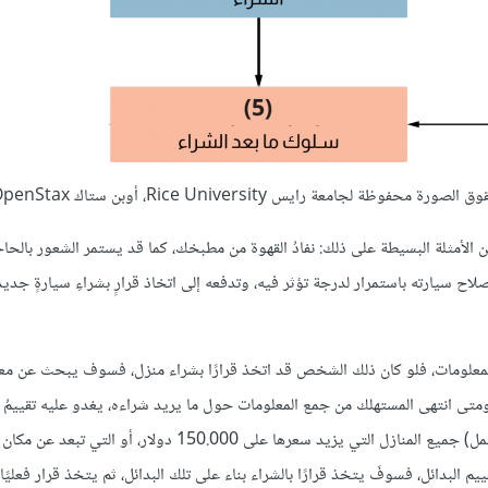
لجامعة رايس Rice University، أوبن ستاك OpenStax.
لية اتخاذ قرار الشراء بالشعور بالحاجة Need Recognition، ومن الأمثلة البسيطة على ذلك: نفادُ القهوة من مطبخك، كما قد يستمر الشعور ب
اح سيارته باستمرار لدرجة تؤثر فيه، وتدفعه إلى اتخاذ قرارٍ بشراءِ سيارةٍ جدي
المعلومات، فلو كان ذلك الشخص قد اتخذ قرارًا بشراء منزل، فسوف يبحث عن مع
يل، والمنازل المتوفرة، وَطُرُزِهَا، ومواقعها، وما إلى ذلك (الخطوة 2)، ومتى انتهى المستهلك من جمع المعلومات حول ما يريد شراءه، يغدو عليه تقي
(الخطوة 3)، فعلى سبيل المثال: قد يستبعد ذلك الشخص (المشتري المحتمل) جميع المنازل التي يزيد سعرها على 150.000 دولار
ن تقييم البدائل، فسوفَ يتخذ قرارًا بالشراء بناء على تلك البدائل، ثم يتخذ قرار فعليًا