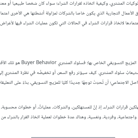
ات المشتري، وكيفية اتخاذه لقرارات الشراء؛ سواء كان شخصا طبيعيا أو معنو
 الأعمال التجارية الذي يكون خاصا بالشركات لمزاولة أنشطتها هي الأخرى اعتما
مادها لاتخاذ قرارات الشراء في الحالات التي تكون عمليات الشراء فيها لأغراض 
على الشركة التي تسعى للنجاح، أخذُ سلوك المشتري بالحسبان، عند صياغة المزيج التسويقي ال
عابُ سلوك المشتري. كيف سيؤثر رفع السعر، أو تخفيضُه في نظرة المشتري إلى ا
ل الاجتماعي؛ أن تُحدِثَ توجهًا جديدًا كليًا للمزيج التسويقي، بناءً على التعليق
كين قراراتِ الشراء، إذ إنَّ للمستهلكين، والشركات، عملياتٌ، أو خطوات محسوبة، ل
ة، واجتماعية، وفردية، ونفسية، وهناك عدة خطوات لعملية اتخاذ القرار بالشراء من 