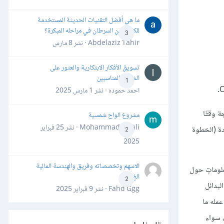
ما هي أفضل التقنيات الحديثة المستخدمة
للكشف عن السرطان في مراحله المبكرة؟
3
Abdelaziz Tahir · نشر
8 مارس
تسويق الأفكار الابتكارية والعثور على
الشركاء المناسبين
1
احمد حموده · نشر
1 مارس 2025
الحاجة وقتًا
مشروع الواح شمسية
Mohammad Awali · نشر
25 فبراير
دة (الخطوة
2
2025
الاسهم وتخصصاته وفريق والهندسة المالية
لوماتٍ حول
الخ
2
يمُ البدائل
Fahd Ggg · نشر
9 فبراير 2025
، أو التي تبعد عن مكان عمله ما
، سواء