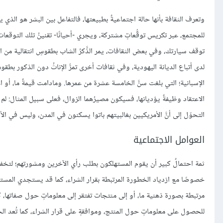
وتعرف الثقافة بأنها حالة اجتماعيةٌ بطبيعتها، فالتفاعل بين البشر هو الذي ي
للمجتمع، عبر تكريس توقُّعاتٍ مشتركة، ويجري -أحيانًا- تقنينُ تلك التوقعا
الإسبانية؛ التي بلغت سنَّ الخامسة عشرة من عمرها. ومادامت قيمةٌ ما، أو اعتق
الاعتقاد وظيفةٌ يؤديانها، فسيكون مصيرُهما الزوال، فعلى سبيل المثال: لم 
التحوّل إلى أنَّ الأمريكيين بغالبيتهم باتوا يسكنون في المدن، وليس في الأر
العوامل الاجتماعية
ثمة احتمالٌ كبير أن يقوم المستهلكون بطلب رأي الآخرين ومشورتهم؛ لتخفي
خصوصًا مع ازدياد الخطورة المرتبطة بقرار الشراء، كما قد يستجدي المس
مرتبطة بصورة ذهنية ما، أو إلى منتجات تفتقر إلى معلوماتٍ حول صفاتها، كم
للحصول على معلوماتٍ حول المنتج، وموافقةٍ على قرار الشراء، كما تُعد الج