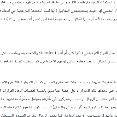
منتجاتِ، أو العلاماتِ التجارية، بقصد الانتماء إلى طبقة اجتماعية ما، فهُم يتعلمون من خلا
اء النفسي لها؛ حيث يستخدمون المعاييرّ ذاتَها لتلك الجماعة المرجعية في اتخاذ ق
ابطة صداقة، أو ناديًا نسائيًا، أو مجموعةَ أشخاص تعمل أنتَ معهم، أو ناديًا تنت
يمكن أن تتأثر قراراتُ الشراء الفردية بالخصائص الشخصية الفريدة لكل فرد، مثل النوع الاجتماعي (ذكرًا كان، أم 
ل المثال: لا يغير معظم الناس نوعهم الاجتماعي، كما يتطلب تغييرُ الشخصية إ
اصة بكل منهما، ومنها منتجات الصحة، والجمال، كما أنَّ الأدوار الثقافية، والاجت
لتي تُحدثها تلك الأدوار، لا تقل أهمية عما سبق بالنسبة لعمليات اتخاذ القرارات ال
دراساتُ أنَّ الرجال، والنساء يشتركون في تأثُّرِهم بعواملَ محفِّزةً، متشابهة، خ
ريحة نفسيًا؛ ولكنهم (أي الرجال، والنساء) لا يتشاركون الشعورَ ذاته، تجاه الت
 وأنهم لا يتسوقون إلا عند الحاجة؛ كما يفضل الرجالُ تجاربَ التسوق البسيطة، و