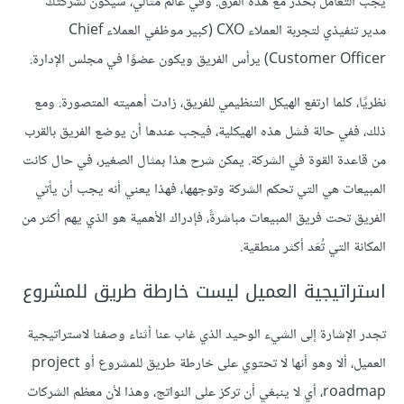
يجب التعامل بحذر مع هذه الفرق. وفي عالم مثالي، سيكون لشركتك
مدير تنفيذي لتجربة العملاء CXO (كبير موظفي العملاء Chief
Customer Officer) يرأس الفريق ويكون عضوًا في مجلس الإدارة.
نظريًا، كلما ارتفع الهيكل التنظيمي للفريق، زادت أهميته المتصورة. ومع
ذلك، ففي حالة فشل هذه الهيكلية، فيجب عندها أن يوضع الفريق بالقرب
من قاعدة القوة في الشركة. يمكن شرح هذا بمثال الصغير، في حال كانت
المبيعات هي التي تحكم الشركة وتوجهها، فهذا يعني أنه يجب أن يأتي
الفريق تحت فريق المبيعات مباشرةً، فإدراك الأهمية هو الذي يهم أكثر من
المكانة التي تُعَد أكثر منطقية.
استراتيجية العميل ليست خارطة طريق للمشروع
تجدر الإشارة إلى الشيء الوحيد الذي غاب عنا أثناء وصفنا لاستراتيجية
العميل، ألا وهو أنها لا تحتوي على خارطة طريق للمشروع أو project
roadmap، أي لا ينبغي أن تركز على النواتج، وهذا لأن معظم الشركات