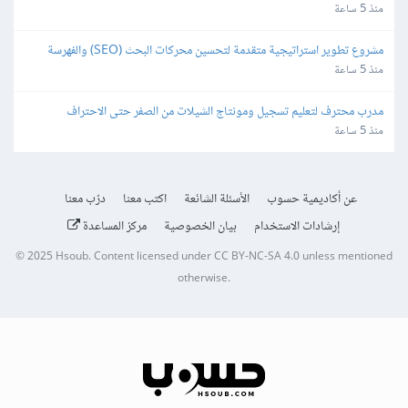
منذ 5 ساعة
مشروع تطوير استراتيجية متقدمة لتحسين محركات البحث (SEO) والفهرسة 
(Indexing)
منذ 5 ساعة
مدرب محترف لتعليم تسجيل ومونتاج الشيلات من الصفر حتى الاحتراف
منذ 5 ساعة
عن أكاديمية حسوب
الأسئلة الشائعة
اكتب معنا
درّب معنا
إرشادات الاستخدام
بيان الخصوصية
مركز المساعدة
© 2025
Hsoub
.
Content licensed under
CC BY-NC-SA 4.0
unless mentioned
otherwise.