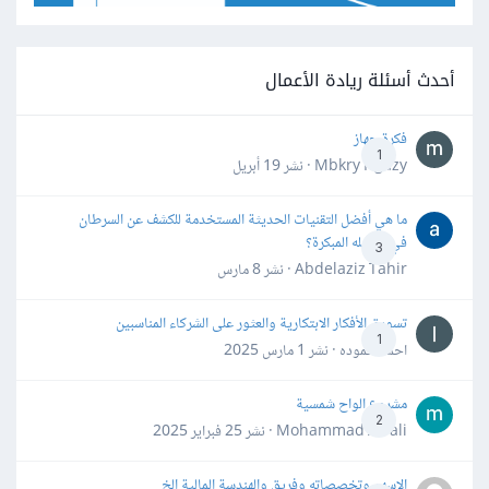
أحدث أسئلة ريادة الأعمال
فكرة جهاز
1
Mbkry Hgazy · نشر
19 أبريل
ما هي أفضل التقنيات الحديثة المستخدمة للكشف عن السرطان
في مراحله المبكرة؟
3
Abdelaziz Tahir · نشر
8 مارس
تسويق الأفكار الابتكارية والعثور على الشركاء المناسبين
1
احمد حموده · نشر
1 مارس 2025
مشروع الواح شمسية
2
Mohammad Awali · نشر
25 فبراير 2025
الاسهم وتخصصاته وفريق والهندسة المالية الخ