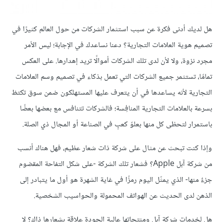
هل لديك أدنى فكرة عن سبب استثمار الشركات من حول العالم كثيرًا في
تصميم هوية العلامات التجارية؟ دعنا نساعدك في الإجابة؛ ليس الأمر
مجرد نزوة، ولا لأن لدى تلك الشركات أموالًا تريد إهدارها. على العكس
تمامًا، تستثمر جميع الشركات التي تعمل بذكاء في تصميم وسم العلامات
التجارية لأنه يساعدها في أن يتعرف عليها المستهلكون ضمن سوق تكتظ
بسرعة بالعلامات التجارية المنافِسة؛ فالشركات تتنافس مع بعضها بعضًا
باستمرار لتحظى كل منها بعلوّ كعبٍ في الصناعة أو المجال ذي الصلة.
وإذا كنت تبحث عن مثال على شركة ذات شعار عظيم، فهل هناك أنسب
من شركة آبل Apple؟ فشعار تلك الشركة -على شكل التفاحة المقضوم
جزءٌ منها- الذي يمثّل اليوم رمزًا في غاية الشهرة هو أول ما يتبادر إلى
الذهن لدى الحديث عن الهواتف المحمولة والحواسيب الشخصية.
هل لخدمات شركة آبل ومنتجاتها عالية الجودة علاقة بشعارها ذاك؟ لا