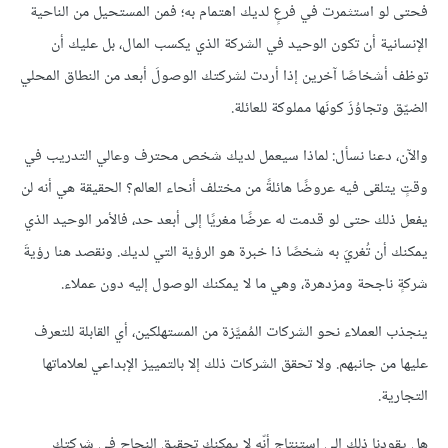
فحتى لو استثمرت في فرعٍ لديك اهتمام به؛ فمن المستحيل من الناحية
الإنسانية أن تكون الوحيد في الشركة الذي يكسب المال، بل عليك أن
توظف أشخاصًا آخرين إذا أردت لشركتك الوصولَ أبعد من النطاق المحلي
الضيّق وتجاوُزَ كونَها مملوكة للعائلة.
والآن، دعنا نسأل: لماذا سيعمل لديك شخص محترف وعالي التدريب في
وقتٍ يتلقى فيه عروضًا هائلةً من مختلف أنحاء العالم؟ الحقيقة هي أنه لن
يفعل ذلك حتى لو قدمت له عرضًا مغريًا إلى أبعد حد، فالأمر الوحيد الذي
يمكنك أن تُغريَ به شخصًا ذا خبرة هو الرؤية التي لديك. ونقصد هنا رؤيةَ
شركةٍ ناجحة ومزدهرة، وهي ما لا يمكنك الوصول إليه دون عملاء.
ينجذب العملاء نحو الشركات المُميَّزة من المستهلكين، أي القابلة للتعرف
عليها من جانبهم. ولا تحقق الشركات ذلك إلا بالتمييز الإبداعي لعلاماتها
التجارية.
هل يقودنا ذلك إلى استنتاج أنّه لا يمكنك تحقيق النجاح في شركتك