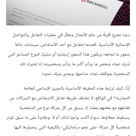
دعنا نخرج قليلًا من عالم الأعمال ونفكّر في عمليات التفاعل والتواصل
الإنسانية الأساسية. فعندما تتفاعل مع أحد الأشخاص، سينتابك دائمًا
شعور ما تجاهه؛ ويكون هذا الشعور إيجابيًا أو سلبيًا، فنوع المشاعر التي
لديك تجاه شخص ما يتأثر أكثر ما يتأثر بشخصيته؛ إذ تخبرك تلك
الشخصية بموقفك تجاه صاحبها، وبمدى مَيلِك نحوه.
إذًا، كيف ترتبط هذه الحقيقة الأساسية بالتمييز الإبداعي للعلامة
التجارية؟ في الواقع، لا تختلف طريقة تفاعل الأشخاص مع الشركات عن
تفاعلهم مع بعضهم بعضًا، إذ ينبثق عن كل شركة نوع من الشخصية
يستقبله عملاؤها، سواءٌ أكنت واعيًا لذلك أم لا. وعلاوةً على ما سبق، تؤثر
شخصيةُ كل شركة -على نحو دراماتيكي- بالكيفية التي يتصوّرها فيها