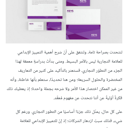
لنتحدث بصراحة تامة، ولنتفق على أنّ شرح أهمية التمييز الإبداعي
للعلامة التجارية ليس بالأمر البسيط. ومتى بدأتَ بدراسةٍ معمقة لهذا
الجزء من التطوّر التجاري، فستعثر بالتأكيد على كثير من التعاريف
المختصَرة والحلول السريعة؛ ومن هنا تحديدًا، ستعلم بأنها خاطئة، وأنه
من غير الممكن اختصار هذا الأمر ولا شرحه بجملة واحدة؛ إذ يعطيك ذلك
فكرةً أوّليةً عن أننا نتحدث عن مفهوم مُعقّد.
على كل حال، يمثّل ذلك جزءًا أساسيًا من التطور التجاري. ورغم كل
شيء، فذلك سببُ ازدهار الشركات؛ إذ إنّ للتمييز الإبداعي للعلامة