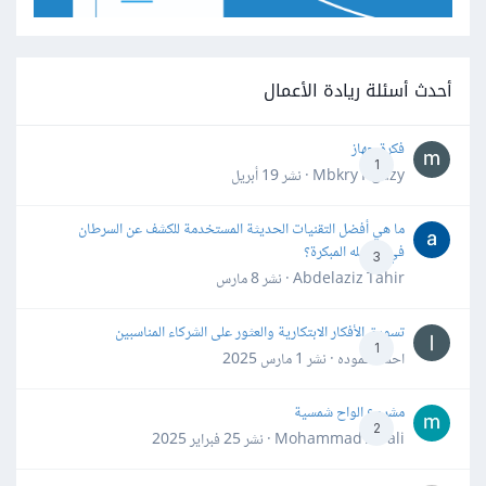
أحدث أسئلة ريادة الأعمال
فكرة جهاز
1
Mbkry Hgazy · نشر
19 أبريل
ما هي أفضل التقنيات الحديثة المستخدمة للكشف عن السرطان
في مراحله المبكرة؟
3
Abdelaziz Tahir · نشر
8 مارس
تسويق الأفكار الابتكارية والعثور على الشركاء المناسبين
1
احمد حموده · نشر
1 مارس 2025
مشروع الواح شمسية
2
Mohammad Awali · نشر
25 فبراير 2025