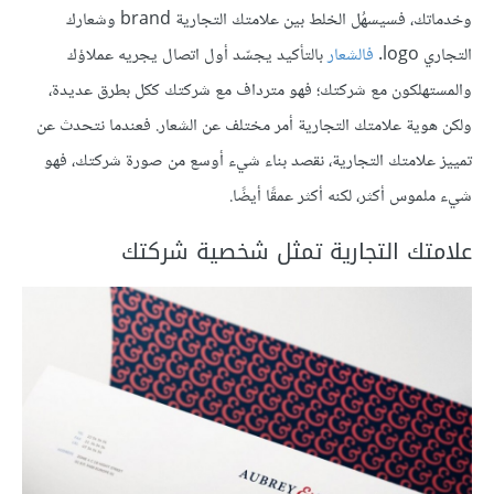
وخدماتك، فسيسهُل الخلط بين علامتك التجارية brand وشعارك
التجاري logo.
فالشعار
بالتأكيد يجسّد أول اتصال يجريه عملاؤك
والمستهلكون مع شركتك؛ فهو مترداف مع شركتك ككل بطرق عديدة،
ولكن هوية علامتك التجارية أمر مختلف عن الشعار. فعندما نتحدث عن
تمييز علامتك التجارية، نقصد بناء شيء أوسع من صورة شركتك، فهو
شيء ملموس أكثر، لكنه أكثر عمقًا أيضًا.
علامتك التجارية تمثل شخصية شركتك