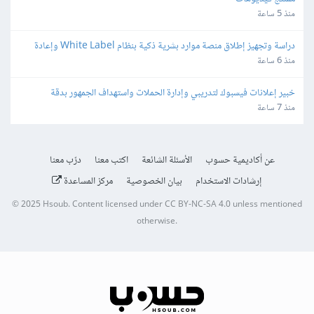
منذ 5 ساعة
دراسة وتجهيز إطلاق منصة موارد بشرية ذكية بنظام White Label وإعادة 
البيع
منذ 6 ساعة
خبير إعلانات فيسبوك لتدريبي وإدارة الحملات واستهداف الجمهور بدقة
منذ 7 ساعة
عن أكاديمية حسوب
الأسئلة الشائعة
اكتب معنا
درّب معنا
إرشادات الاستخدام
بيان الخصوصية
مركز المساعدة
© 2025
Hsoub
.
Content licensed under
CC BY-NC-SA 4.0
unless mentioned
otherwise.