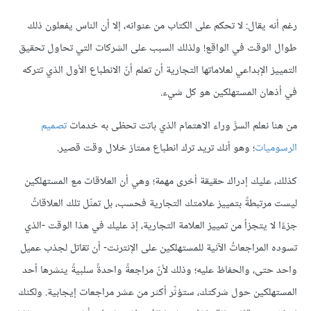
رغم أنه يقال: لا تحكم على الكتاب من عنوانه، إلا أن الناس يفعلون ذلك
طوال الوقت في الواقع! ولذلك السبب على الشركات التي تحاول تحقيق
التمييز الإبداعي لعلاماتها التجارية أن تعلم أنّ الانطباع الأول الذي تتركه
في أذهان المستهلكين هو كل شيء.
من هنا نعلم السرَّ وراء الاهتمام الذي باتت تحظى به خدمات
تصميم
الرسوميات
؛ وهو أنك تريد ترك انطباع ممتاز خلال وقت قصير.
كذلك، عليك إدراك حقيقة أخرى مهمة؛ وهي أن العلاقات مع المستهلكين
ليست مرتبطةً بتمييز علامتك التجارية فحسب، بل تمثّل تلك العلاقاتُ
جزءًا لا يتجزأ من تمييز العلامة التجارية، إذ عليك في هذا الوقت -الذي
تسوده المراجعاتُ الآنية للمستهلكين على الإنترنت- أن تقاتل لجذب عميل
واحد حتى، والحفاظ عليه؛ وذلك لأنّ مراجعةً واحدةً سلبيةً ينشرها أحد
المستهلكين حول شركتك، ستؤثّر أكثر من عشر مراجعات إيجابية. ولكنك