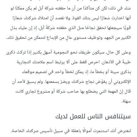
شك في ذلك؛ لكن كن متأكدًا من أن ما حققته شركة آبل لم يكن ممكنًا لو
أنها اختارت شعارًا ليس بتلك القوة. ولا نقصد أنّ امتلاك شركتك شعارًا
قويًّا سيجعلها تحقق نجاحًا مثل الذي حققته شركةُ آبل، إذ إن عليك بذل
الكثير من الجهد وتوظيف مستوى عالٍ من الإبداع لتتمكن من تحقيق ذلك.
وعلى كل حال، سيكون طريقك نحو النجومية أسهل بكثير إذا تركتَ ذكرى
طيبةً في الأذهان. احرص فقط على ألا يرتبط اسم علامتك التجارية
بذكرى سيئة أو بخطأ ما، إذ يمكن لخطأ واحد في تصميم موقعك
الإلكتروني أن يقوِّض نجاح شركتك ويضرّ بسمعتها. ولم يسبق لأحد أن
قال إنّ المهمة التي يضطلع بها صاحب شركة أو مشروع تجاري كانت
سهلة.
سيتنافس الناس للعمل لديك
لنفترض أنك استثمرت أموالًا باهظة في سبيل تأسيس شركتك الخاصة.