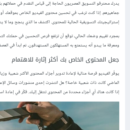
يدرك محترفو التسويق العصريون الحاجة إلى قياس التقدم في حملاتهم باست
جماهيرهم. إذا كنت ترغب في تحسين محتوى الفيديو الخاص بموقعك أو تسا
إستراتيجيتك التسويقية الحالية للمحتوى. اكتشف ما الذي ينجح وما لا 
بمجرد تقييم وضعك الحالي، توقع أن ترتفع فرص التحسين في حملتك الت
ومعرفة ما يبدو أنه يستمتع به المستهلكون المستهدفون، ثم ابدأ في الع
جعل المحتوى الخاص بك أكثر إثارة للاهتمام
يوفّر الفيديو فرصة مثالية لإعادة تدوير أجزاء المحتوى الأكثر شعبية وز
الماضي كانت ذات شعبية خاصة؟ هل انتشرت إحدى منشورات وسائل الإعلام 
إذا كانت هناك أي أجزاء محددة من المحتوى تنتقل إليك. فكّر في إعاد