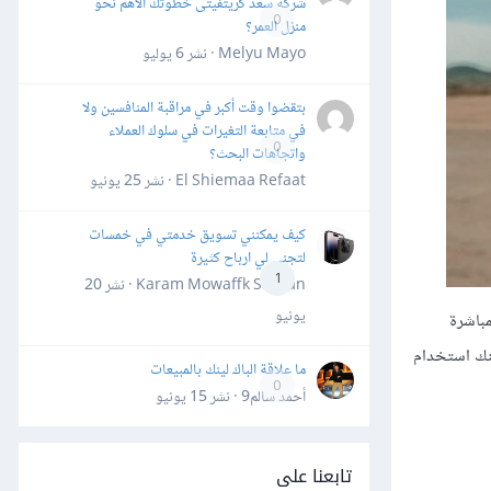
شركة سعد كريتفيتى خطوتك الأهم نحو
0
منزل العمر؟
Melyu Mayo · نشر
6 يوليو
بتقضوا وقت أكبر في مراقبة المنافسين ولا
في متابعة التغيرات في سلوك العملاء
0
واتجاهات البحث؟
El Shiemaa Refaat · نشر
25 يونيو
كيف يمكنني تسويق خدمتي في خمسات
لتجني لي ارباح كثيرة
1
Karam Mowaffk Sarhan · نشر
20
يونيو
أحداث المباشرة
كنك استخدام
ما علاقة الباك لينك بالمبيعات
0
أحمد سالم9 · نشر
15 يونيو
تابعنا على