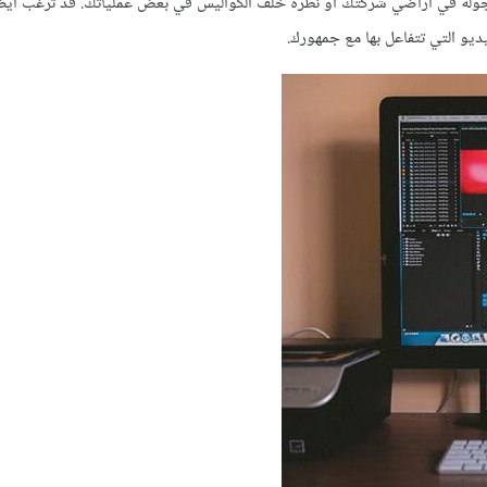
بجولة في أراضي شركتك أو نظرة خلف الكواليس في بعض عملياتك. قد ترغب أيض