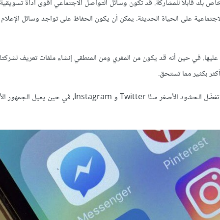
خاص بك قابلاً للمشاركة. قد تكون وسائل التواصل الاجتماعي أقوى أداة تسويقية
لاجتماعية على الحياة الحديثة. يمكن أن يكون الحفاظ على تواجد وسائل الإعلام 
ك عليها. في حين أنه قد يكون من المغري ومن المنطقي إنشاء ملفات تعريف لشرك
أكثر بكثير مما تستحق.
بالإضافة إلى ذلك، سيفضل جمهورك على الأرجح منفذًا أو منفذين. عادةً ما تفضّل الحشود الأصغر سنًا Twitter و am