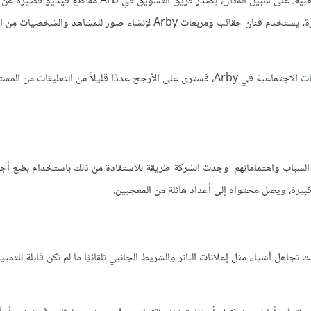
بعض من أفضل حملات محتوى الفيديو على اتصال مع العصر والثقافة الشعبية. على سبيل المثال، يُصدر فريق التسويق في Arb م
الأغذية والمنتجات الورقية ذات العلامات التجارية. في هذه الأفلام القصيرة، يستخدم فنان حقائب ومربعات Arby لإنشاء صور لل
تسعد هذه المقاطع الجمهور الأصغر سنًا، وإذا تصفحت ملفات تعريف الشبكات الاجتماعية في Arby، فسترى على الأرجح عددًا قليلاً من ال
Arby، لأنها تعرفها كأعضاء جمهور الشباب واهتماماتهم. وجدت الشركة طريقة للاستفادة من ذلك باستخدام بضع 
كبيرة، ويصل محتواه إلى أعداد هائلة من المعجبين.
تجاهل أشياء مثل إعلانات البانر والشريط الجانبي تلقائيًا ما لم تكن قابلة للتميي