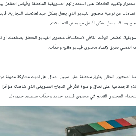
مرار وتقييم العائدات على استثماراتهم التسويقية المختلفة وقياس التفاعل بي
ءلت عن نوعية محتوى الفيديو الذي يعمل بشكل جيد لعلامتك التجارية، فابدأ
ينجح وما قد يعمل بشكل أفضل مع بعض التعديلات.
سويقية. خصّص الوقت الكافي لاستكشاف محتوى الفيديو المتعلق بصناعتك أو 
صف الذهني بطرق لإنشاء محتوى فيديو مقنع وجذّاب.
يادة المحتوى الحالي بطرق مختلفة. على سبيل المثال، هل لديك مشاركة مدونة من 
الاجتماعية على نطاق واسع؟ فكّر في النجاح التسويقي الذي شاهدته مؤخّرًا 
ة استخدام المحتوى القديم في محتوى فيديو جديد وجذّاب سيسعد جمهورك.