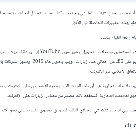
نك خبير مسبق، فهناك دائمًا شيء جديد يمكنك تعلّمه. تتحوّل اتجاهات تصميم ا
 بهذه التغييرات الحاصلة في الأفق.
رائعة للقيام بذلك.
أثبتت مقاطع الفيديو على المواقع الالكترونية نتائج مؤكّدة من حيث العملاء المحتملين ومعدلات التحويل. يشير تقرير be
الهواتف المحمولة بنسبة 100٪ كل عام، ويتوقع المحلّلون أن يشتمل الفيديو على 80٪ من إجمالي عدد زيارات ا
و لعلامتك التجارية هي أن ثلث الوقت الذي يقضيه الأشخاص على الإنترنت ينفق
و لعلامتك التجارية، فستفقد ثالث مصدر من مصادر الزيارات على الإنترنت.
 على الويب، ففكر في النصائح التالية لتسويق محتوى الفيديو على نحوٍ أكثر فع
 بك