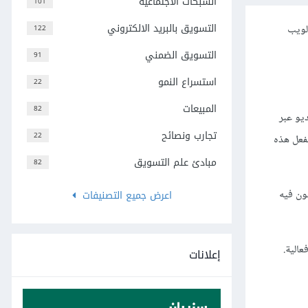
الشبكات الاجتماعية
101
التسويق بالبريد الالكتروني
لويب
122
التسويق الضمني
91
استسراع النمو
22
المبيعات
82
YouTu إلى زيادة استهلاك الفيديو عبر
تجارب ونصائح
22
لويب بحلول عام 2019. وتنتهز الشركات بالفعل هذه
مبادئ علم التسويق
82
ون فيه
اعرض جميع التصنيفات
الية.
إعلانات