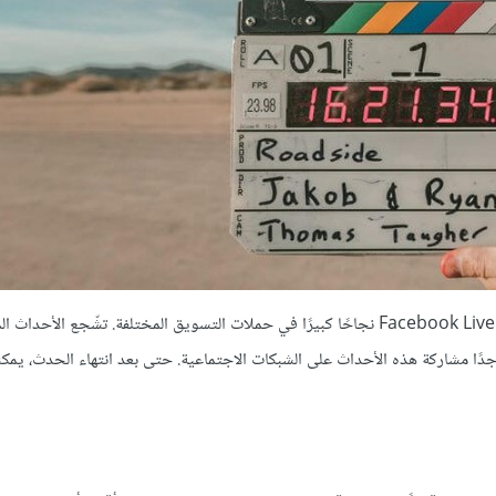
فكّر في الأحداث المباشرة أيضًا. أثبت تطبيق Periscope ل Twitter و Facebook Live نجاحًا كبيرًا في حملات التسويق المختلفة. تشّجع ال
دًا مشاركة هذه الأحداث على الشبكات الاجتماعية. حتى بعد انتهاء الحدث، يم