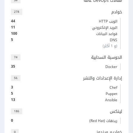
مقالات DevOps عامة
34
خوادم
278
44
الويب HTTP
11
البريد الإلكتروني
100
قواعد البيانات
5
DNS
(و 1 أكثر)
الحوسبة السحابية
74
35
Docker
إدارة الإعدادات والنشر
56
3
Chef
5
Puppet
13
Ansible
لينكس
186
0
ريدهات (Red Hat)
خواديم ويندوز
0