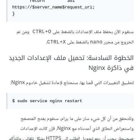
       return         301 
https://$server_name$request_uri;

}
سنقوم الآن بحفظ ملف الإعدادات بالضغط على
ومن ثم
CTRL+O
الخروج من محرر
بالضغط على
.
CTRL+X
nano
الخطوة السادسة: تحميل ملف الإعدادات الجديد
في ذاكرة Nginx
لتطبيق التغييرات التي قمنا بها، سنحتاج لإعادة تشغيل خادوم Nginx:
$ sudo service nginx restart
وللتحقق من أن كل شيء سار على ما يرام، سنقوم بفتح المتصفح
واستعراض النطاق الذي أعددناه مع Nginx، فإن كانت الإعدادات
صحيحة، يجب أن يتم تحويل الطلب إلى HTTPS بشكل تلقائي، وللتأكد