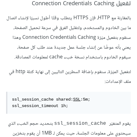
تفعيل Connection Credentials Caching
بالمقارنة مع HTTP، فإن HTTPS يتطلب وقتًا أطول نسبيًا لإنشاء اتصال
ما بين الخادوم والمستخدم، ولتقليل الفرق في سرعة تحميل الصفحة،
سنقوم بتفعيل ميّزة Connection Credentials Caching وهذا
يعني بأنه عوضًا عن إنشاء جلسة عمل جديدة عند طلب كل صفحة،
سيقوم الخادوم باستخدام نسخة خبء cache لمعلومات المصادقة.
لتفعيل الميّزة، سنقوم بإضافة السطرين التاليين إلى نهاية كتلة http في
ملف الإعدادات:
ssl_session_cache shared:
SSL
:5m;

ssl_session_timeout 1h;
يقوم المتغيّر
بتحديد حجم الخبء الذي
ssl_session_cache
سيحتوي على معلومات الجلسة، حيث يمكن لـ 1MB أن يقوم بتخزين