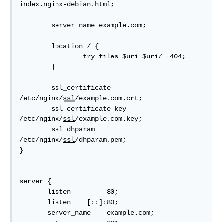
index.nginx-debian.html;

        server_name example.com;

        location / {

                try_files $uri $uri/ =404;

        }

        ssl_certificate 
/etc/nginx/
ssl
/example.com.crt;

        ssl_certificate_key 
/etc/nginx/
ssl
/example.com.key;

        ssl_dhparam 
/etc/nginx/
ssl
/dhparam.pem;

}

server {

       listen         80;

       listen    [::]:80;

       server_name    example.com;
