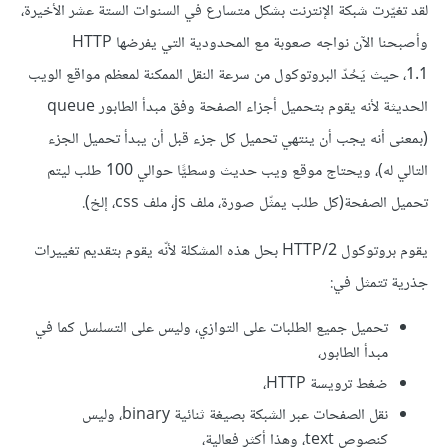
لقد تغيّرت شبكة الإنترنت بشكل متسارع في السنوات الستة عشر الأخيرة،
وأصبحنا الآن نواجه صعوبة مع المحدودية التي يفرضها HTTP
1.1، حيث يَحُدّ البروتوكول من سرعة النقل الممكنة لمعظم مواقع الويب
الحديثة لأنه يقوم بتحميل أجزاء الصفحة وفق مبدأ الطابور queue
(بمعنى أنه يجب أن ينتهي تحميل كل جزء قبل أن يبدأ تحميل الجزء
التالي له)، ويحتاج موقع ويب حديث وسطيًّا حوالي 100 طلب ليتم
تحميل الصفحة(كل طلب يمثّل صورة، ملف js، ملف css، إلخ).
يقوم بروتوكول HTTP/2 بحل هذه المشكلة لأنّه يقوم بتقديم تغييرات
جذرية تتمثل في:
تحميل جميع الطلبات على التوازي، وليس على التسلسل كما في
مبدأ الطابور،
ضغط ترويسة HTTP،
نقل الصفحات عبر الشبكة بصيغة ثنائية binary، وليس
كنصوص text، وهذا أكثر فعالية،