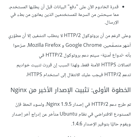
قدرة الخادوم الآن على "دفع" البيانات قبل أن يطلبها المستخدم،
مما سيحسّن من السرعة للمستخدمين الذين يعانون من بطء في
الإرسال.
وعلى الرغم من أن بروتوكول HTTP/2 لا يتطلب التشفير، إلا أن مطوّري
أشهر متصفّحين، Google Chrome و Mozilla Firefox، صرّحوا
بأنه -لدواع أمنيّة- سيتم دعم بروتوكول HTTP/2 في
اتصالات HTTPS الآمنة فقط، ولهذا السبب إن قررت تثبيت خواديم
تدعم HTTP/2 فيجب عليك الانتقال إلى استخدام HTTPS.
الخطوة الأولى: تثبيت الإصدار الأخير من Nginx
تم طرح دعم HTTP/2 في إصدار Nginx 1.9.5، ولسوء الحظ فإنّ
المستودع الافتراضي في نظام Ubuntu متأخر عن إدراج آخر إصدار
ويقوم حاليًّا بتوفير الإصدار 1.4.6.