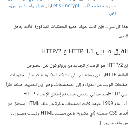
على واحدة مجانًا من Let’s Encrypt
، أو
شراء واحدة من مزوّد
آخر
.
هذا كل شيء، فإن كانت لديك جميع المتطلبات المذكورة، فأنت جاهز
للبدء.
الفرق ما بين HTTP 1.1 و HTTP/2
إن HTTP/2 هو الإصدار الجديد من بروتوكول نقل النصوص
الفائقة HTTP، الذي يستخدم على الشبكة العنكبوتية لإيصال محتويات
صفحات الويب من الخوادم إلى المتصفّحات، وهو أول تحديث ضخم طرأ
على HTTPمنذ حوالي عقدين، حيث تم إطلاق الإصدار HTTP
1.1 عام 1999 حينما كانت الصفحات عبارة عن ملف HTML مستقل مع
أنماط CSS ضمنيّة (أي مكتوبة ضمن مستند HTML وليست مستوردة
من ملف خارجي).