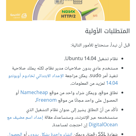
المتطلبات الأولية
قبل أن نبدأ، سنحتاج للأمور التالية:
نظام تشغيل Ubuntu 14.04،
مستخدم عادي بدون صلاحيات مدير نظام، لكنّه يملك صلاحية
تنفيذ أمر sudo. يمكن مراجعة
الإعداد الابتدائي لخادوم أوبونتو
14.04
لمزيد من المعلومات،
نطاق موقع، ويمكن شراء واحد من موقع
Namecheap
أو
الحصول على واحد مجانًا من موقع
Freenom
،
تأكّد من أنّ النطاق يشير إلى عنوان نظام التشغيل الذي
ستستخدمه عبر الإنترنت، وستساعدك مقالة
إعداد اسم مضيف مع
DigitalOcean
إن احتجت لمساعدة،
شهادة
SSL
رقميّة، ويمكن
إنشاء واحدة بشكل يدوي
، أو
الحصول