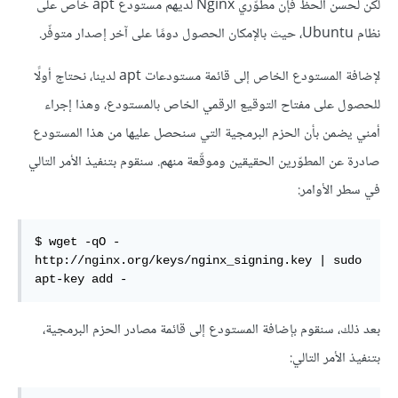
لكن لحسن الحظ فإن مطوّري Nginx لديهم مستودع apt خاص على
نظام Ubuntu، حيث بالإمكان الحصول دومًا على آخر إصدار متوفّر.
لإضافة المستودع الخاص إلى قائمة مستودعات apt لدينا، نحتاج أولًا
للحصول على مفتاح التوقيع الرقمي الخاص بالمستودع، وهذا إجراء
أمني يضمن بأن الحزم البرمجية التي سنحصل عليها من هذا المستودع
صادرة عن المطوّرين الحقيقين وموقّعة منهم. سنقوم بتنفيذ الأمر التالي
في سطر الأوامر:
$ wget -qO - 
http://nginx.org/keys/nginx_signing.key | sudo 
apt-key add -
بعد ذلك، سنقوم بإضافة المستودع إلى قائمة مصادر الحزم البرمجية،
بتنفيذ الأمر التالي: