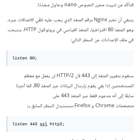
فتأكّد من تثبيت محرر النصوص
وحاول مجدّدًا.
nano
ينبغي أن نخبر Nginx برقم المنفذ الذي يجب عليه تلقّي الاتصالات عبره،
وهو المنفذ 80 افتراضيًا، المنفذ القياسي في بروتوكول HTTP. سنبحث
في ملف الإعدادات عن السطر التالي:
listen 80;
سنقوم بتغيير المنفذ إلى 443 لأن HTTP/2 لن يعمل مع معظم
المستخدمين إذا بقي يقوم بإرسال البيانات عبر المنفذ 80، كما أشرنا
سابقًا إلى أنه مدعوم فقط عبر المنفذ 443 على
متصفحات Chrome و Firefox.سنستبدل السطر السابق بـ:
listen 443 
ssl
 http2;