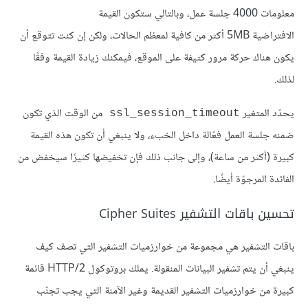
معلومات 4000 جلسة عمل، وبالتالي ستكون القيمة
الافتراضية 5MB أكثر من كافية لمعظم الحالات، ولكن إن كنت تتوقع أن
يكون هناك حركة مرور كثيفة على الموقع، فيمكنك زيادة القيمة وفقًا
لذلك.
يحدّد المتغير
من الوقت الذي تكون
ssl_session_timeout
ضمنه جلسة العمل فعّالة داخل الخبء، ولا ينبغي أن تكون هذه القيمة
كبيرة (أكثر من ساعة)، وإلى جانب ذلك فإن تخفيضها كثيرًا سيخفض من
الفائدة المرجوّة أيضًا.
تحسين باقات التشفير Cipher Suites
باقات التشفير هي مجموعة من خوارزميات التشفير التي تصف كيف
ينبغي أن يتم تشفير البيانات المنقولة. يملك بروتوكول HTTP/2 قائمة
كبيرة من خوارزميات التشفير القديمة وغير الآمنة التي يجب تجنّب