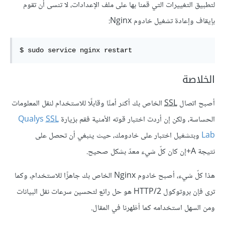
لتطبيق التغييرات التي قمنا بها على ملف الإعدادات، لا تنسى أن تقوم
بإيقاف وإعادة تشغيل خادوم Nginx:
$ sudo service nginx restart
الخلاصة
أصبح اتصال
SSL
الخاص بك أكثر أمنًا وقابلًا للاستخدام لنقل المعلومات
الحساسة، ولكن إن أردت اختبار قوته الأمنية فقم بزيارة
SSL
Qualys
Lab
وبتشغيل اختبار على خادومك، حيث ينبغي أن تحصل على
نتيجة A+إن كان كلّ شيء معدّ بشكل صحيح.
هذا كلّ شيء، أصبح خادوم Nginx الخاص بك جاهزًا للاستخدام، وكما
ترى فإن بروتوكول HTTP/2 هو حل رائع لتحسين سرعات نقل البيانات
ومن السهل استخدامه كما أظهرنا في المقال.