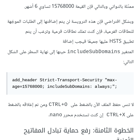
ممثّلة بالثواني وبالتالي فإن القيمة 15768000 تساوي 6 أشهر.
وبشكل افتراضي فإن هذه الترويسة لن يتم إضافتها إلى الطلبات الموجّهة
للنطاقات الفرعية، فإن كنت تملك نطاقات فرعية وترغب أن يتم
تطبيق HSTS عليها جميعًا فيجب إضافة
المتغير
حينها إلى نهاية السطر على الشكل
includeSubDomains
التالي:
add_header Strict-Transport-Security "max-
age=15768000; includeSubDomains: always;";
لا تنس حفظ الملف الآن بالضغط على
ومن ثم إغلاقه بالضغط
CTRL+O
على
إن كنت تستخدم محرر
.
nano
CTRL+X
الخطوة الثامنة: رفع حماية تبادل المفاتيح