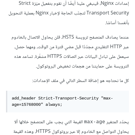
إعدادات Nginx، فينبغي علينا أيضًا أن نقوم بتفعيل ميّزة Strict
Transport Security لتجنّب الحاجة لإخبار Nginx بعملية التحويل
بأنفسنا أساسًا.
عندما يصادف المتصفح ترويسة HSTS، فلن يحاول الاتصال بالخادوم
عبر HTTP التقليدي مجدّدًا قبل مضي فترة من الوقت، ومهما حصل،
سيعمل على تبادل البيانات عبر اتصالات HTTPS مشفّرة. تساعد هذه
الترويسة على حمايتنا من هجمات تخفيض البروتوكول.
كل ما نحتاجه هو إضافة السطر التالي في ملف الإعدادات:
add_header Strict-Transport-Security "max-
age=15768000" always;
يحدّد المتغير
القيمة التي يجب على المتصفح خلالها ألا
max-age
يحاول التواصل مع الخادوم إلا عبر بروتوكول HTTPS، وهذه القيمة