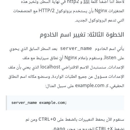
لاحظ أننا أضفنا كلمة
ssl
و http2 في نهاية السطر، وتخبر هذه
المتغيّرات Nginx بأن يستخدم بروتوكول HTTP/2 مع المتصفحات
التي تدعم البروتوكول الجديد.
الخطوة الثالثة: تغيير اسم الخادوم
يأتي اسم الخادوم
بعد السطر السابق الذي يحوي
server_name
على listen، وسنقوم بإعلام Nginx أيّ نطاق سيرتبط مع ملف
الإعدادات. سنستبدل الاسم الافتراضي localhost الذي يعني بأن ملف
الإعدادات مسؤول عن جميع الطلبات الواردة، وسنضع مكانه اسم النطاق
الحقيقي، كـ example.com على سبيل المثال:
server_name example.com;
سنقوم الآن بحفظ التغييرات بالضغط على
ومن ثم
CTRL+O
نضغط
للخروج من محرر
.
nano
CTRL+X