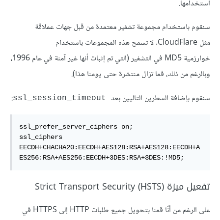
استخدامها.
سنقوم باستخدام مجموعة تشفير معتمدة من قبل جهات عملاقة
مثل CloudFlare. لا تسمح هذه المجموعات باستخدام
خوارزمية MD5 في التشفير (التي تم إثبات أنها غير آمنة في عام 1996،
وبالرغم من ذلك، فما تزال منتشرة حتى يومنا هذا).
سنقوم بإضافة السطرين التاليين بعد
:
ssl_session_timeout
ssl_prefer_server_ciphers on;

ssl_ciphers 
EECDH+CHACHA20:EECDH+AES128:RSA+AES128:EECDH+A
ES256:RSA+AES256:EECDH+3DES:RSA+3DES:!MD5;
تفعيل ميزة (Strict Transport Security (HSTS
على الرغم من أنّا قمنا بتحويل جميع طلبات HTTP إلى HTTPS في