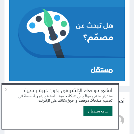
أحدث أسئلة DevOps
ما هي المشكلات الأمنية في الحوسبة السحابية؟
1
محمد فائز العامري2 · نشر
16 سبتمبر 2025