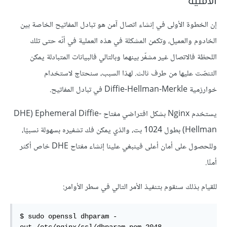
الأمنية
إن الخطوة الأولى في إنشاء اتصال آمن هو تبادل المفاتيح الخاصة بين
الخادوم والعميل، وتكمن المشكلة في هذه العملية في أنّه حتى تلك
اللحظة فالاتصال غير مشفّر بينهما وبالتالي فالبيانات المتبادلة يمكن
التنصّت عليها من طرف ثالث. لهذا السبب، سنحتاج لاستخدام
خوارزمية Diffie-Hellman-Merkle في تبادل المفاتيح.
يستخدم Nginx بشكل افتراضي مفتاح DHE) Ephemeral Diffie-
Hellman) بطول 1024 بت، والذي يمكن فك تشفيره بسهولة نسبيًا،
وللحصول على أمان أعلى فينبغي علينا إنشاء مفتاح DHE خاص أكثر
أمنًا.
للقيام بذلك سنقوم بتنفيذ الأمر التالي في سطر الأوامر:
$ sudo openssl dhparam -
out /etc/nginx/
ssl
/dhparam.pem 2048