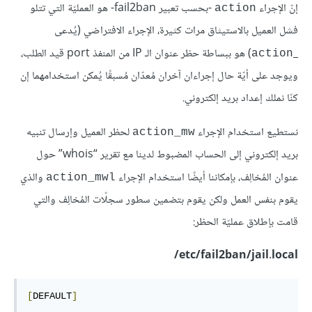
إنّ الإجراء
-بحسب تعبير fail2ban- هو العمليّة التي تتلو
action
فشل العميل بالاستيثاق مرات كثيرة، الإجراء الافتراضي (يُدعى
_
) هو ببساطة حظر عنوان الـ IP من المنفذ port قيد الطلب،
action
ويوجد على أيّة حال إجراءان آخران مُعدّان مُسبقًا يُمكن استخدامهما إن
كنّا نملك إعداد بريد إلكتروني.
نستطيع استخدام الإجراء
لحظر العميل وإرسال تنبيه
action_mw
بريد إلكتروني إلى الحساب المضبوط لدينا مع تقرير “whois” حول
عنوان المُخالِف، بإمكاننا أيضًا استخدام الإجراء
والذي
action_mwl
يقوم بنفس العمل ولكن يقوم بتضمين سطور سجلّات المُخالِف والتي
قامت بإطلاق عمليّة الحظر:
etc/fail2ban/jail.local/
[
DEFAULT
]