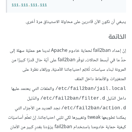
111.111
.
111.111
ينبغي أن نكون الآن قادرين على محاولة الاستيثاق مرة أخرى.
الخاتمة
إنّ إعداد fail2ban لحماية خادوم Apache لدينا هو عمليّة سهلة إلى
حدٍّ ما في أبسط الحالات، توفّر fail2ban على أيّة حال قدرًا كبيرًا من
المرونة لبناء سياسات تُلائِم احتياجاتنا الأمنيّة، وبإلقاء نظرة على
المتغيّرات والأنماط داخل الملف
والملفات التي يعتمد عليها
etc/fail2ban/jail.local/
داخل الدّليل
والدّليل
etc/fail2ban/filter.d/
نجد العديد من الأجزاء التي
etc/fail2ban/action.d/
يمكننا تطويعها tweak وتغييرها لكي تلبّي احتياجاتنا، إنّ تعلّم أساسيّات
كيفيّة حماية خادومنا باستخدام fail2ban يزوّدنا بقدرٍ كبير من الأمان