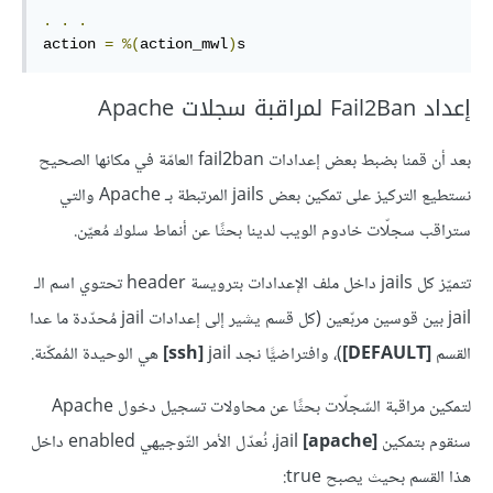
.
.
.
action 
=
%(
action_mwl
)
s
إعداد Fail2Ban لمراقبة سجلات Apache
بعد أن قمنا بضبط بعض إعدادات fail2ban العامّة في مكانها الصحيح
نستطيع التركيز على تمكين بعض jails المرتبطة بـ Apache والتي
ستراقب سجلّات خادوم الويب لدينا بحثًا عن أنماط سلوك مُعيّن.
تتميّز كل jails داخل ملف الإعدادات بترويسة header تحتوي اسم الـ
jail بين قوسين مربّعين (كل قسم يشير إلى إعدادات jail مُحدّدة ما عدا
القسم
[DEFAULT]
)، وافتراضيًّا نجد
jail
ssh]
]
هي الوحيدة المُمكّنة.
لتمكين مراقبة السّجلّات بحثًا عن محاولات تسجيل دخول Apache
سنقوم بتمكين
[
[apache
jail
، نُعدّل الأمر التّوجيهي enabled داخل
هذا القسم بحيث يصبح true: