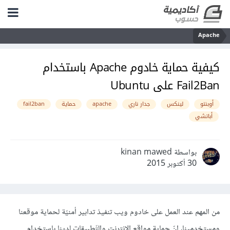
Apache
كيفية حماية خادوم Apache باستخدام
Fail2Ban على Ubuntu
أوبنتو
لينكس
جدار ناري
apache
حماية
fail2ban
أباتشي
بواسطة kinan mawed
30 أكتوبر 2015
من المهم عند العمل على خادوم ويب تنفيذ تدابير أمنيّة لحماية موقعنا
ومستخدمينا، إنّ حماية مواقع الإنترنت والتّطبيقات لدينا باستخدام