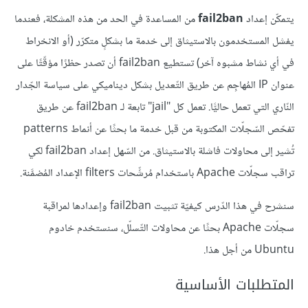
يتمكّن إعداد
fail2ban
من المساعدة في الحد من هذه المشكلة، فعندما
يفشل المستخدمون بالاستيثاق إلى خدمة ما بشكلٍ متكرّر (أو الانخراط
في أي نشاط مشبوه آخر) تستطيع fail2ban أن تصدر حظرًا مؤقّتًا على
عنوان IP المُهاجِم عن طريق التّعديل بشكل ديناميكي على سياسة الجّدار
النّاري التي تعمل حاليًّا. تعمل كل "jail" تابعة لـ fail2ban عن طريق
تفحّص السّجلّات المكتوبة من قبل خدمة ما بحثًا عن أنماط patterns
تُشير إلى محاولات فاشلة بالاستيثاق. من السّهل إعداد fail2ban لكي
تراقب سجلّات Apache باستخدام مُرشِّحات filters الإعداد المُضمَّنة.
سنشرح في هذا الدّرس كيفيّة تثبيت fail2ban وإعدادها لمراقبة
سجلّات Apache بحثًا عن محاولات التّسلّل، سنستخدم خادوم
Ubuntu من أجل هذا.
المتطلبات الأساسية