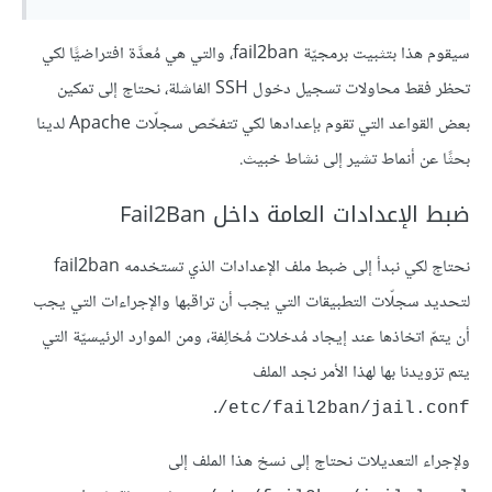
سيقوم هذا بتثبيت برمجيّة fail2ban، والتي هي مُعدَّة افتراضيًّا لكي
تحظر فقط محاولات تسجيل دخول SSH الفاشلة، نحتاج إلى تمكين
بعض القواعد التي تقوم بإعدادها لكي تتفحّص سجلّات Apache لدينا
بحثًا عن أنماط تشير إلى نشاط خبيث.
ضبط الإعدادات العامة داخل Fail2Ban
نحتاج لكي نبدأ إلى ضبط ملف الإعدادات الذي تستخدمه fail2ban
لتحديد سجلّات التطبيقات التي يجب أن تراقبها والإجراءات التي يجب
أن يتمّ اتخاذها عند إيجاد مُدخلات مُخالِفة، ومن الموارد الرئيسيّة التي
يتم تزويدنا بها لهذا الأمر نجد الملف
.
etc/fail2ban/jail.conf/
ولإجراء التعديلات نحتاج إلى نسخ هذا الملف إلى