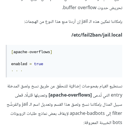
تحريض حدوث buffer overflow.
بإمكاننا تمكين هذه الـ jail إن أردنا منع هذا النوع من الهجمات:
etc/fail2ban/jail.local/
[
apache
-
overflows
]
enabled 
=
true
.
.
.
نستطيع القيام بفحوصات إضافيّة للتحقّق عن طريق نسخ ولصق المدخلة
entry التي تُدعى
[apache-overflows]
وتعديلها قليلًا، فعلى
سبيل المثال بإمكاننا نسخ ولصق هذا القسم وتعديل اسم الـ jail والمُرشِّح
filter إلى apache-badbots لإيقاف بعض نماذج طلبات الروبوتات
bots الخبيثة المعروفة: