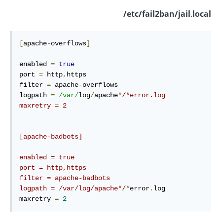
etc/fail2ban/jail.local/
[
apache
-
overflows
]
enabled 
=
true
port 
=
 http
,
https

filter 
=
 apache
-
overflows

logpath 
=
/var/
log
/
apache
*
/*error.log

maxretry = 2

[apache-badbots]

enabled = true

port = http,https

filter = apache-badbots

logpath = /var/log/apache*/
*
error
.
log

maxretry 
=
2