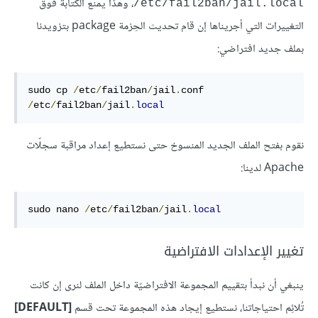
، وهذا يمنع الكتابة فوق
etc/fail2ban/jail.local/
التغييرات التي أجريناها إن قام تحديث الحِزمة package بتزويدنا
بملف جديد افتراضي:
sudo cp 
/
etc
/
fail2ban
/
jail
.
conf 
/
etc
/
fail2ban
/
jail
.
local
نقوم بفتح الملف الجديد المنسوخ حتى نستطيع إعداد مراقبة سجلّات
Apache لدينا:
sudo nano 
/
etc
/
fail2ban
/
jail
.
local
تغيير الإعدادات الافتراضية
ينبغي أن نبدأ بتقييم المجموعة الافتراضيّة داخل الملف لنرى إن كانت
تُلائِم احتياجاتنا، نستطيع إيجاد هذه المجموعة تحت قسم
[DEFAULT]