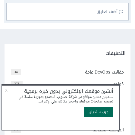
أضف تعليق
التصنيفات
مقالات DevOps عامة
34
خوادم
278
44
الويب HTTP
11
البريد الإلكتروني
100
قواعد البيانات
5
DNS
(و 1 أكثر)
الحوسبة السحابية
74