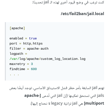
كنت ترغب في وضع قيود أخرى لهذه الـ jail تحديدًا:
etc/fail2ban/jail.local/
[
apache
]
enabled 
=
true
port 
=
 http
,
https

filter 
=
 apache
-
auth

logpath 
=
/var/
log
/
apache
/
custom_log_location
.
log

maxretry 
=
3
findtime 
=
600
.
.
.
تهتم jail السابقة بأمر حظر فشل الاستيثاق الأساسي، توجد أيضًا بعض
jails التي تستحق تمكينها (إنّ jail التي تُدعى
[apache-
multiport]
هي jail تراثيّة legacy لا نحتاج إليها).