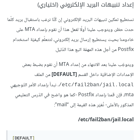
إعداد تنبيهات البريد الإلكتروني (اختياري)
نستطيع تمكين تنبيهات البريد الإلكتروني إن كُنّا نرغب باستقبال بريد كلّما
حدث حظر، ويتوجب علينا أولًا لفعل هذا أن نقوم بإعداد MTA على
خادومنا بحيث يستطيع إرسال بريد إلكتروني، لتتعلّم كيفيّة استخدام
Postfix من أجل هذه المهمّة اتبع هذا الدّليل.
ويتوجّب علينا بعد الانتهاء من إعداد MTA أن نقوم بضبط بعض
الإعدادات الإضافيّة داخل القسم
[DEFAULT]
من الملف
. نبدأ بإعداد الأمر التّوجيهي
etc/fail2ban/jail.local/
mta، فإن قمنا بإعداد Postfix -كما هو واضح في الدّرس التعليمي
المذكور بالأعلى- نُغيّر هذه القيمة إلى “mail”:
etc/fail2ban/jail.local/
[
DEFAULT
]