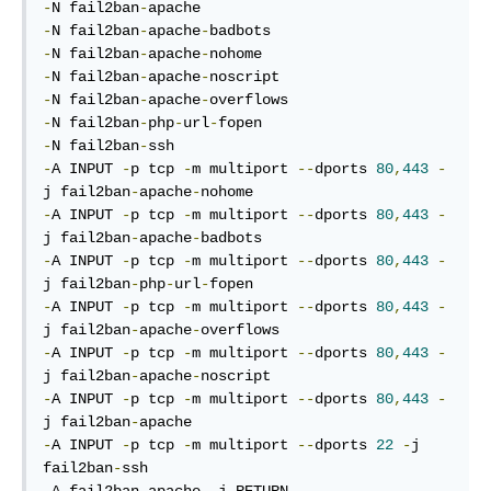
-
N fail2ban
-
-
N fail2ban
-
apache
-
-
N fail2ban
-
apache
-
-
N fail2ban
-
apache
-
-
N fail2ban
-
apache
-
-
N fail2ban
-
php
-
url
-
-
N fail2ban
-
-
A INPUT 
-
p tcp 
-
m multiport 
--
dports 
80
,
443
-
j fail2ban
-
apache
-
-
A INPUT 
-
p tcp 
-
m multiport 
--
dports 
80
,
443
-
j fail2ban
-
apache
-
-
A INPUT 
-
p tcp 
-
m multiport 
--
dports 
80
,
443
-
j fail2ban
-
php
-
url
-
-
A INPUT 
-
p tcp 
-
m multiport 
--
dports 
80
,
443
-
j fail2ban
-
apache
-
-
A INPUT 
-
p tcp 
-
m multiport 
--
dports 
80
,
443
-
j fail2ban
-
apache
-
-
A INPUT 
-
p tcp 
-
m multiport 
--
dports 
80
,
443
-
j fail2ban
-
-
A INPUT 
-
p tcp 
-
m multiport 
--
dports 
22
-
j 
fail2ban
-