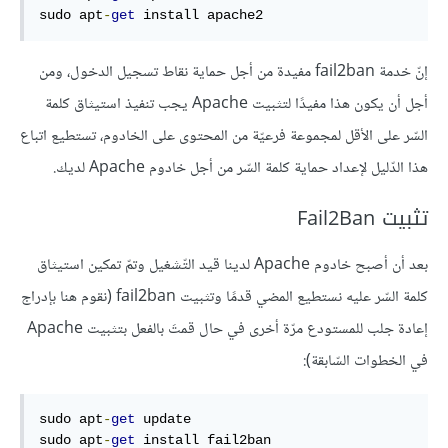
sudo apt
-
get
 install apache2
إنّ خدمة fail2ban مفيدة من أجل حماية نقاط تسجيل الدخول، ومن
أجل أن يكون هذا مفيدًا لتثبيت Apache يجب تنفيذ استيثاق كلمة
السّر على الأقل لمجموعة فرعيّة من المحتوى على الخادوم، تستطيع اتباع
هذا الدّليل لإعداد حماية كلمة السّر من أجل خادوم Apache لديك.
تثبيت Fail2Ban
بعد أن أصبح خادوم Apache لدينا قيد التّشغيل وتمّ تمكين استيثاق
كلمة السّر عليه نستطيع المضي قدمًا وتثبيت fail2ban (نقوم هنا بإدراج
إعادة جلب للمستودع مرّة أخرى في حال قمتَ بالفعل بتثبيت Apache
في الخطوات السّابقة):
sudo apt
-
get
 update

sudo apt
-
get
 install fail2ban