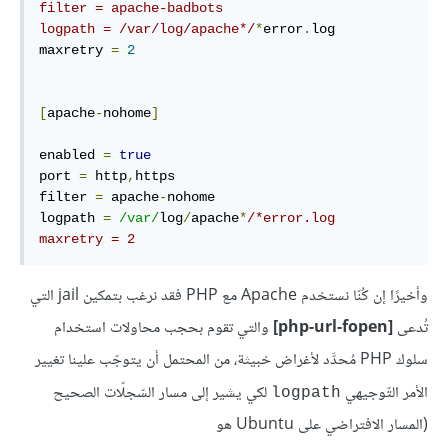
filter = apache-badbots

logpath = /var/log/apache*/
*
error
.
log

maxretry 
=
2
[
apache
-
nohome
]
enabled 
=
true
port 
=
 http
,
https

filter 
=
 apache
-
nohome

logpath 
=
/var/
log
/
apache
*
/*error.log

maxretry = 2
وأخيرًا إن كُنّا نستخدم Apache مع PHP فقد نرغب بتمكين jail التي
تُدعى
[php-url-fopen]
والتي تقوم بحجب محاولات استخدام
سلوك PHP مُحدَّد لأغراض خبيثة، من المحتمل أن يتوجّب علينا تغيير
الأمر التّوجيهي
لكي يشير إلى مسار السّجلّات الصحيح
logpath
(المسار الافتراضي على Ubuntu هو