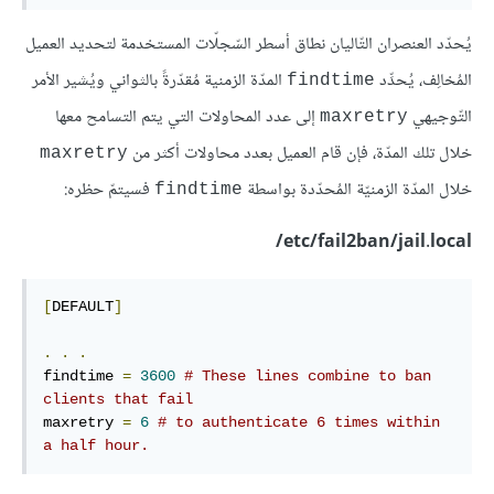
يُحدّد العنصران التّاليان نطاق أسطر السّجلّات المستخدمة لتحديد العميل
المُخالِف، يُحدِّد
المدّة الزمنية مُقدّرةً بالثواني ويُشير الأمر
findtime
التّوجيهي
إلى عدد المحاولات التي يتم التسامح معها
maxretry
خلال تلك المدّة، فإن قام العميل بعدد محاولات أكثر من
maxretry
خلال المدّة الزمنيّة المُحدّدة بواسطة
فسيتمّ حظره:
findtime
etc/fail2ban/jail.local/
[
DEFAULT
]
.
.
.
findtime 
=
3600
# These lines combine to ban 
clients that fail
maxretry 
=
6
# to authenticate 6 times within 
a half hour.