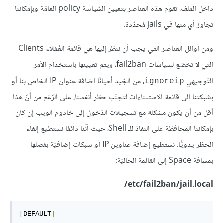
داخل الملف. تقوم هذه العناصر بتعيين السّياسة policy العامّة وبإمكاننا
تجاوز أي منها في jails مُحدّدة.
ومن أوائل العناصر التي يجب أن ننظر إليها هي قائمة العُمَلاء Clients
التي لا تخضع لسياسات fail2ban، ويتم تعيينها باستخدام الأمر
التّوجيهي
، من الجّيد أحيانًا إضافة عنوان IP الخاص بنا أو
ignoreip
بشبكتنا إلى قائمة الاستثناءات لتجنّب حظر أنفسنا، على الرّغم من أنّ هذا
أقل من أن يكون مشكلة مع تسجيلات الدّخول إلى خادوم الويب إن كان
بإمكاننا المحافظة على النفاذ للـ Shell، حيث أنّنا دائمًا نستطيع إلغاء
الحظر يدويًّا. نستطيع إضافة عناوين IP أو شبكات إضافيّة بفصلها
بمسافة Space إلى القائمة الحاليّة:
etc/fail2ban/jail.local/
[
DEFAULT
]