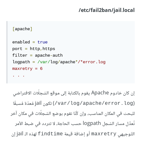
etc/fail2ban/jail.local/
[
apache
]
enabled 
=
true
port 
=
 http
,
https

filter 
=
 apache
-
auth

logpath 
=
/var/
log
/
apache
*
/*error.log

maxretry = 6

. . .
إن كان خادوم Apache يقوم بالكتابة إلى موقع السّجلّات الافتراضي
(
) تكون jail مُعدّة مُسبقًا
var/log/apache/error.log/
للبحث في المكان المناسب، وإن كُنّا نقوم بوضع السّجلّات في مكان آخر
نُعدِّل مسار السّجل logpath حسب الحاجة، لا تتردد في ضبط الأمر
التّوجيهي
أو إضافة قيمة
لهذه الـ jail إن
findtime
maxretry