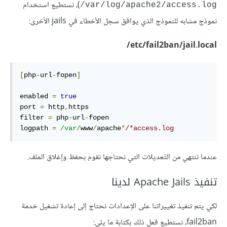
)، نستطيع استخدام
var/log/apache2/access.log/
نموذج مشابه للنموذج الذي يوافق سجل الأخطاء في jails الأخرى:
etc/fail2ban/jail.local/
[
php
-
url
-
fopen
]
enabled 
=
true
port 
=
 http
,
https

filter 
=
 php
-
url
-
fopen

logpath 
=
/var/
www
/
apache
*
/*access.log
عندما ننتهي من التّعديلات التي نحتاجها نقوم بحفظ وإغلاق الملف.
تنفيذ Apache Jails لدينا
لكي يتم تنفيذ تغييراتنا على الإعدادات نحتاج إلى إعادة تشغيل خدمة
fail2ban، نستطيع فعل ذلك بكتابة ما يلي: