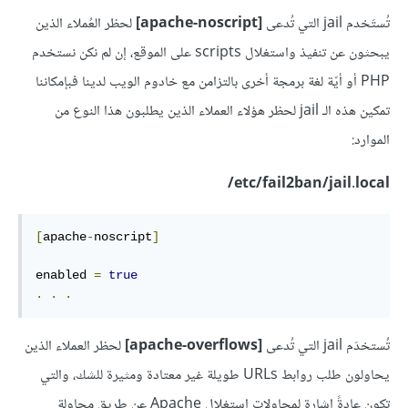
تُستَخدم jail التي تُدعى
[apache-noscript]
لحظر العُملاء الذين
يبحثون عن تنفيذ واستغلال scripts على الموقع، إن لم نكن نستخدم
PHP أو أيّة لغة برمجة أخرى بالتزامن مع خادوم الويب لدينا فبإمكاننا
تمكين هذه الـ jail لحظر هؤلاء العملاء الذين يطلبون هذا النوع من
الموارد:
etc/fail2ban/jail.local/
[
apache
-
noscript
]
enabled 
=
true
.
.
.
تُستخدَم jail التي تُدعى
[apache-overflows]
لحظر العملاء الذين
يحاولون طلب روابط URLs طويلة غير معتادة ومثيرة للشك، والتي
تكون عادةً إشارة لمحاولات استغلال Apache عن طريق محاولة