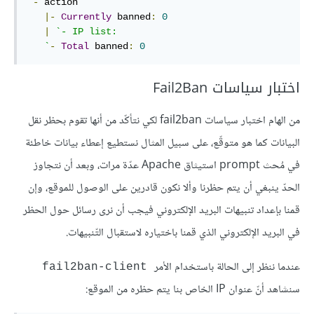
`
-
 action

|-
Currently
 banned
:
0
|
`- IP list:

   `
-
Total
 banned
:
0
اختبار سياسات Fail2Ban
من الهام اختبار سياسات fail2ban لكي نتأكّد من أنها تقوم بحظر نقل
البيانات كما هو متوقّع، على سبيل المثال نستطيع إعطاء بيانات خاطئة
في مُحث prompt استيثاق Apache عدّة مرات، وبعد أن نتجاوز
الحدّ ينبغي أن يتم حظرنا وألا نكون قادرين على الوصول للموقع، وإن
قمنا بإعداد تنبيهات البريد الإلكتروني فيجب أن نرى رسائل حول الحظر
في البريد الإلكتروني الذي قمنا باختياره لاستقبال التّنبيهات.
عندما ننظر إلى الحالة باستخدام الأمر
fail2ban-client
سنشاهد أنّ عنوان IP الخاص بنا يتم حظره من الموقع: