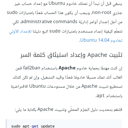
ينبغي قبل أن نبدأ أن نمتلك خادوم Ubuntu مع إعداد حساب غير
جذري non-root، ويجب أن يكون هذا الحساب مُعدًّا بامتيازات sudo
من أجل إصدار أوامر إداريّة administrative commands. لكي
تتعلّم كيفيّة إعداد مستخدم بامتيازات
اتبع دليلنا
للإعداد الأولي
sudo
لخادوم Ubuntu 14.04
.
تثبيت Apache وإعداد استيثاق كلمة السر
إن كنتَ مهتمًّا بحماية خادوم
Apache
باستخدام fail2ban فمن
الغالب أنك تملك مسبقًا خادومًا مُعدًّا وقيد التشغيل، وإن لم تكن كذلك
تستطيع تثبيت Apache من خلال مستودعات Ubuntu الافتراضيّة
باستخدام
.
apt
فلنقم بتحديث دليل الحِزَم المحلّي وتثبيت Apache بكتابة ما يلي:
sudo apt
-
get
 update
