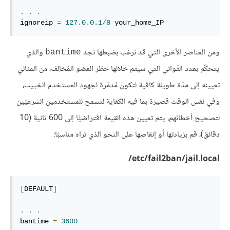
.
.
.
ignoreip 
=
127.0
.
0.1
/
8
 your_home_IP
ومن العناصر الأخرى التي قد نرغب بضبطها نجد
والذي
bantime
يتحكّم بعدد الثّواني التي سيتم خلالها حظر العضو المُخالِف، من المثالي
تعيينه إلى مدّة طويلة كافية لتكون مُدمِّرة لجهود المستخدم الخبيث،
وفي نفس الوقت قصيرة بما فيه الكفاية لتسمح للمستخدمين الشرعيّين
لتصحيح أخطائهم، يتم تعيين هذه القيمة افتراضيًّا إلى 600 ثانية (10
دقائق)، قم بزيادتها أو إنقاصها على النحو الذي تراه مناسبًا:
etc/fail2ban/jail.local/
[
DEFAULT
]
.
.
.
bantime 
=
3600