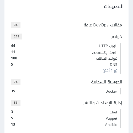
التصنيفات
مقالات DevOps عامة
34
خوادم
278
44
الويب HTTP
11
البريد الإلكتروني
100
قواعد البيانات
5
DNS
(و 1 أكثر)
الحوسبة السحابية
74
35
Docker
إدارة الإعدادات والنشر
56
3
Chef
5
Puppet
13
Ansible