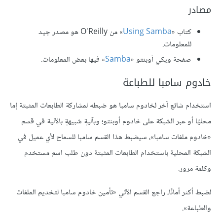
مصادر
كتاب «
Using Samba
» من O'Reilly هو مصدر جيد
للمعلومات.
صفحة ويكي أوبنتو «
Samba
» فيها بعض المعلومات.
خادوم سامبا للطباعة
استخدام شائع آخر لخادوم سامبا هو ضبطه لمشاركة الطابعات المثبتة إما
محليًا أو عبر الشبكة على خادوم أوبنتو؛ وبآليةٍ شبيهةٍ بالآلية في قسم
«خادوم ملفات سامبا»، سيضبط هذا القسم سامبا للسماح لأي عميل في
الشبكة المحلية باستخدام الطابعات المثبتة دون طلب اسم مستخدم
وكلمة مرور.
لضبط أكثر أمانًا، راجع القسم الآتي «تأمين خادوم سامبا لتخديم الملفات
والطباعة».