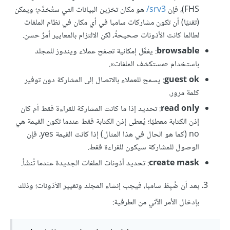
FHS)، فإن ‎
3
/srv
هو مكان تخزين البيانات التي ستُخدَّم؛ ويمكن
(تقنيًا) أن تكون مشاركات سامبا في أي مكان في نظام الملفات
لطالما كانت الأذونات صحيحةً، لكن الالتزام بالمعايير أمرٌ حسن.
browsable
: يفعِّل إمكانية تصفح عملاء ويندوز للمجلد
باستخدام «مستكشف الملفات».
guest ok
: يسمح للعملاء بالاتصال إلى المشاركة دون توفير
كلمة مرور.
read only
: تحديد إذا ما كانت المشاركة للقراءة فقط أم كان
إذن الكتابة معطيًا؛ يُعطى إذن الكتابة فقط عندما تكون القيمة هي
no (كما هو الحال في هذا المثال) إذا كانت القيمة yes، فإن
الوصول للمشاركة سيكون للقراءة فقط.
create mask
: تحديد أذونات الملفات الجديدة عندما تُنشَأ.
بعد أن ضُبِطَ سامبا، فيجب إنشاء المجلد وتغيير الأذونات؛ وذلك
بإدخال الأمر الآتي من الطرفية: