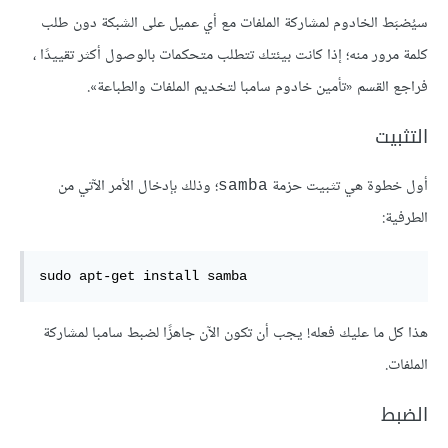
سيُضبَط الخادوم لمشاركة الملفات مع أي عميل على الشبكة دون طلب
كلمة مرور منه؛ إذا كانت بيئتك تتطلب متحكمات بالوصول أكثر تقييدًا ،
فراجع القسم «تأمين خادوم سامبا لتخديم الملفات والطباعة».
التثبيت
أول خطوة هي تثبيت حزمة
؛ وذلك بإدخال الأمر الآتي من
samba
الطرفية:
sudo apt-get install samba
هذا كل ما عليك فعله! يجب أن تكون الآن جاهزًا لضبط سامبا لمشاركة
الملفات.
الضبط