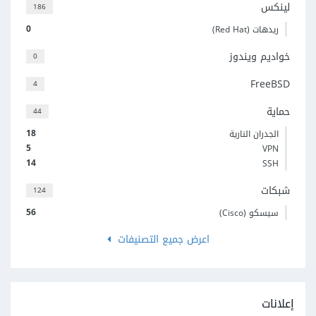
لينكس
186
0
ريدهات (Red Hat)
خواديم ويندوز
0
FreeBSD
4
حماية
44
18
الجدران النارية
5
VPN
14
SSH
شبكات
124
56
سيسكو (Cisco)
اعرض جميع التصنيفات
إعلانات