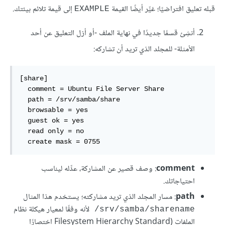
قبله تعليق افتراضيًا؛ غيِّر أيضًا القيمة
إلى قيمة تلائم بيئتك.
EXAMPLE
أنشِئ قسمًا جديدًا في نهاية الملف -أو أزل التعليق عن أحد
الأمثلة- للمجلد الذي تريد أن تشاركه:
[share]

  comment = Ubuntu File Server Share

  path = /srv/samba/share

  browsable = yes

  guest ok = yes

  read only = no

  create mask = 0755
comment
: وصف قصير عن المشاركة، عدِّله ليناسب
احتياجاتك.
path
: مسار المجلد الذي تريد مشاركته؛ يستخدم هذا المثال
لأنه وفقًا لمعيار هيكلة نظام
‎/srv/samba/sharename
الملفات (Filesystem Hierarchy Standard اختصارًا