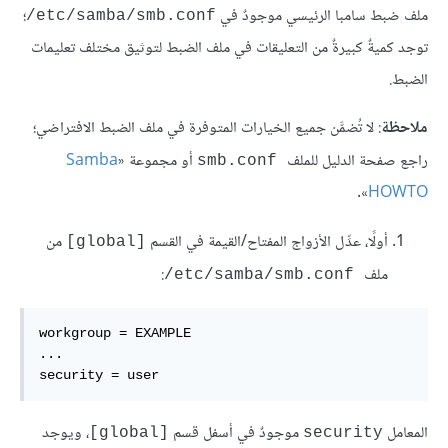
ملف ضبط سامبا الرئيسي موجودٌ في
؛
‎/etc/samba/smb.conf
توجد كميةٌ كبيرةٌ من التعليقات في ملف الضبط لتوثيق مختلف تعليمات
الضبط.
ملاحظة
: لا تُضمَّن جميع الخيارات المتوفرة في ملف الضبط الافتراضي؛
راجع صفحة الدليل للملف
أو مجموعة «
Samba
smb.conf
».
HOWTO
أولًا، عدِّل الأزواج المفتاح/القيمة في القسم
من
[global]
ملف
:
‎/etc/samba/smb.conf
workgroup = EXAMPLE

...

security = user
المعامل
موجودٌ في أسفل قسم
، ويوجد
[global]
security