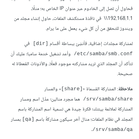
فحاول أن تصل إلى الخادوم عبر عنوان IP الخاص به؛ مثلًا،
\\192.168.1.1 في نافذة مستكشف الملفات، حاول إنشاء مجلد من
ويندوز للتحقق من أن كل شيء يعمل على ما يرام.
لمشاركة مجلدات إضافية، فأنشِئ ببساطة أقسام
في
[dir]
وأعد تشغيل خدمة سامبا؛ عليك أن
‎/etc/samba/smb.conf
تتأكد أن المجلد الذي تريد مشاركته موجود فعلًا، والأذونات المُعطاة له
صحيحة.
ملاحظة
: المشاركة المُسماة «
» والمسار
[share]
هما مجرد مثالين؛ عدِّل اسم ومسار
‎/srv/samba/share
المشاركة لملائمة بيئتك؛ فكرة جيدة هي تسمية اسم المشاركة باسم
المجلد في نظام الملفات؛ مثال آخر سيكون مشاركةً باسم
بمسار
[qa]
.
‎/srv/samba/qa