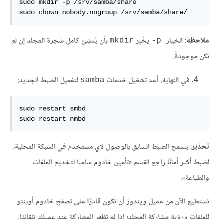
sudo mkdir -p /srv/samba/share

sudo chown nobody.nogroup /srv/samba/share/
ملاحظة
: الخيار
يخُبِر
بأن يُنشِئ كامل شجرة المجلد إن لم
mkdir
‎-p
تكن موجودةً.
في النهاية، أعد تشغيل خدمات
لتفعيل الضبط الجديد:
samba
sudo restart smbd

sudo restart nmbd
تحذير
: يسمح الضبط السابق بالوصول لأي مستخدم في الشبكة المحلية،
لضبط أكثر أمانًا راجع القسم «تأمين خادوم سامبا لتخديم الملفات
والطباعة».
تستطيع الآن من عميل ويندوز أن تكون قادرًا على تصفح خادوم أوبنتو
للملفات ورؤية مشاركة المجلد؛ إذا لم تظهر المشاركة عند عميلك تلقائيًا،