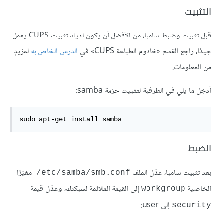
التثبيت
قبل تثبيت وضبط سامبا، من الأفضل أن يكون لديك تثبيت CUPS يعمل
جيدًا، راجع القسم «خادوم الطباعة CUPS» في
الدرس الخاص به
لمزيدٍ
من المعلومات.
أدخِل ما يلي في الطرفية لتثبيت حزمة samba:
sudo apt-get install samba
الضبط
بعد تثبيت سامبا، عدِّل الملف
مغيّرًا
‎/etc/samba/smb.conf
الخاصية
إلى القيمة الملائمة لشبكتك، وعدِّل قيمة
workgroup
إلى user:
security