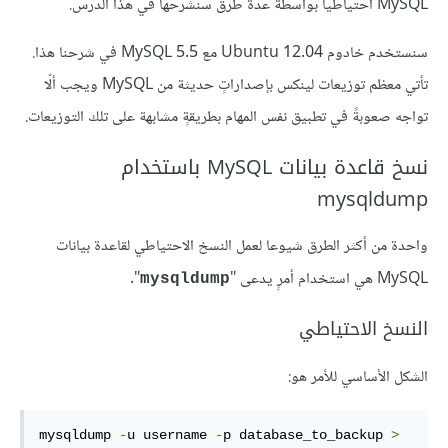
MySQL احتياطيا بواسطة عدة طرق سنشرحها في هذا الدرس.
سنستخدم خادوم Ubuntu 12.04 مع MySQL 5.5 في شرحنا هذا.
تأتي معظم توزيعات لينكس بإصداراتٍ حديثة من MySQL ويجب ألّا
تواجه صعوبةً في تطبيق نفس المهام بطريقةٍ مشابهة على تلك التوزيعات.
نسخ قاعدة بيانات MySQL باستخدام
mysqldump
واحدة من أكثر الطرق شيوعا لعمل النسخ الاحتياطي لقاعدة بيانات
MySQL هي استخدام أمرٍ يدعى "
".
mysqldump
النسخ الاحتياطي
الشكل الأساسي للأمر هو:
mysqldump 
-
u username 
-
p database_to_backup 
>