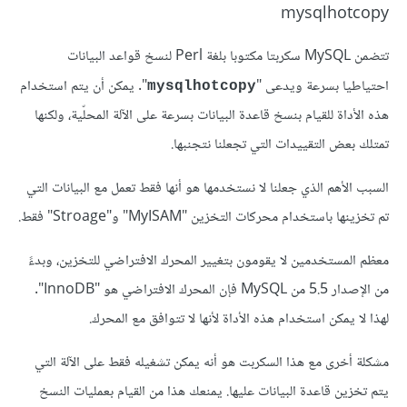
mysqlhotcopy
تتضمن MySQL سكربتا مكتوبا بلغة Perl لنسخ قواعد البيانات
احتياطيا بسرعة ويدعى "
". يمكن أن يتم استخدام
mysqlhotcopy
هذه الأداة للقيام بنسخ قاعدة البيانات بسرعة على الآلة المحلّية، ولكنها
تمتلك بعض التقييدات التي تجعلنا نتجنبها.
السبب الأهم الذي جعلنا لا نستخدمها هو أنها فقط تعمل مع البيانات التي
تم تخزينها باستخدام محركات التخزين "MyISAM" و"Stroage" فقط.
معظم المستخدمين لا يقومون بتغيير المحرك الافتراضي للتخزين، وبدءً
من الإصدار 5.5 من MySQL فإن المحرك الافتراضي هو "InnoDB".
لهذا لا يمكن استخدام هذه الأداة لأنها لا تتوافق مع المحرك.
مشكلة أخرى مع هذا السكربت هو أنه يمكن تشغيله فقط على الآلة التي
يتم تخزين قاعدة البيانات عليها. يمنعك هذا من القيام بعمليات النسخ