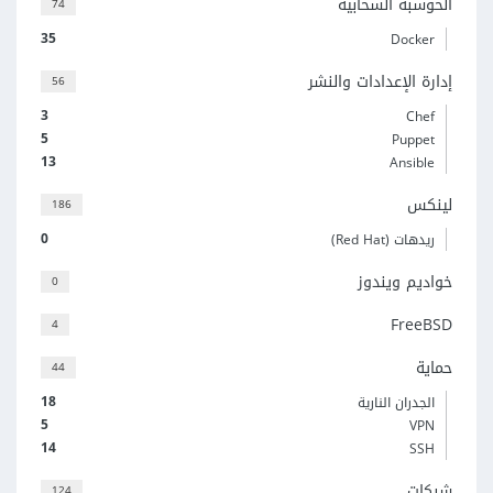
الحوسبة السحابية
74
35
Docker
إدارة الإعدادات والنشر
56
3
Chef
5
Puppet
13
Ansible
لينكس
186
0
ريدهات (Red Hat)
خواديم ويندوز
0
FreeBSD
4
حماية
44
18
الجدران النارية
5
VPN
14
SSH
شبكات
124