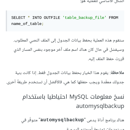
الشكل الأساسي للعملية هو:
SELECT 
*
 INTO OUTFILE 
'table_backup_file'
 FROM 
name_of_table
;
ستقوم هذه العملية بحفظ بيانات الجدول إلى الملف النصي المطلوب.
وسيفشل في حال كان هناك اسم ملف آخر موجود بنفس المسار الذي
قررت حفظ الملف إليه.
ملاحظة
: يقوم هذا الخيار بحفظ بيانات الجدول فقط. إذا كانت بنية
جدولك معقّدة ويجب حفظها كما هي، فالأفضل أن تستخدم طريقةً أخرى.
نسخ معلومات MySQL احتياطيا باستخدام
automysqlbackup
هناك برنامج أداة يدعى "
" متوفّر في
automysqlbackup
مستودعات توزيعة أوبونتو الرسمية.