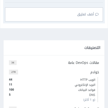
أضف تعليق
التصنيفات
مقالات DevOps عامة
34
خوادم
278
44
الويب HTTP
11
البريد الإلكتروني
100
قواعد البيانات
5
DNS
(و 1 أكثر)