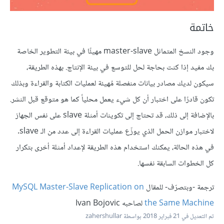
خاتمة
وجود النسخ المتماثل master-slave مهيئًا في بيئة التطوير الخاصة
بك مفيد إذا كنت بحاجة لحل للتوسع في بيئة الإنتاج. بهذه الطريقة،
سيكون لديك مصادر بيانات منفصلة مُهيئة لعمليات الكتابة والقراءة وبذلك
تكون قادرًا على اختبار أن كل شيء يعمل محلياً كما هو متوقع قبل النشر.
بالإضافة إلى ذلك، قد تحتاج إلى تكوينات أمثلة slave على نفس الجهاز
لاختبار موازن الحمل الذي يوزّع عمليات القراءة إلى عدد من الـ slave.
في هذه الحالة، يمكنك استخدام هذه الطريقة لإعداد أمثلة أخرى بتكرار
كل الخطوات السابقة نفسها.
ترجمة -وبتصرّف- للمقال
MySQL Master-Slave Replication on
the Same Machine
لصاحبه Ivan Bojovic
تم التعديل في
21 فبراير 2018
بواسطة zahershullar