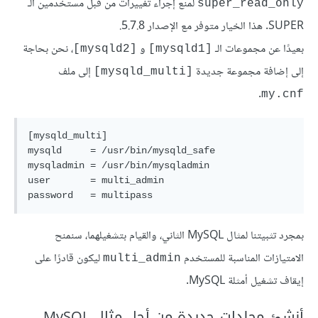
لمنع إجراء تغييرات من قبل مستخدمين الـ
super_read_only
SUPER. هذا الخيار متوفر مع الإصدار 5.7.8.
بعيدًا عن مجموعات الـ
و
، نحن بحاجة
[mysqld2]
[mysqld1]
إلى إضافة مجموعة جديدة
إلى ملف
[mysqld_multi]
.
my.cnf
[mysqld_multi]

mysqld     = /usr/bin/mysqld_safe

mysqladmin = /usr/bin/mysqladmin

user       = multi_admin

password   = multipass
بمجرد تثبيتنا لمثال MySQL الثاني، والقيام بتشغيلهما، سنمنح
الامتيازات المناسبة للمستخدم
ليكون قادرًا على
multi_admin
إيقاف تشغيل أمثلة MySQL.
أنشئ مجلدات جديدة من أجل مثال MySQL