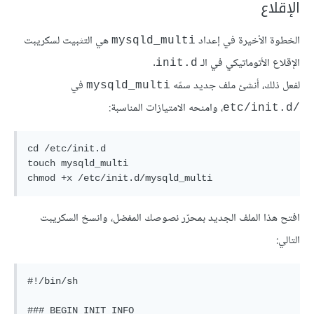
الإقلاع
الخطوة الأخيرة في إعداد
هي التثبيت لسكريبت
mysqld_multi
الإقلاع الأتوماتيكي في الـ
.
init.d
لفعل ذلك، أنشئ ملف جديد سمّه
في
mysqld_multi
، وامنحه الامتيازات المناسبة:
/etc/init.d
cd /etc/init.d

touch mysqld_multi

chmod +x /etc/init.d/mysqld_multi
افتح هذا الملف الجديد بمحرّر نصوصك المفضل، وانسخ السكريبت
التالي:
#!/bin/sh

### BEGIN INIT INFO
