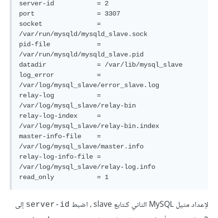
server-id           = 2

port                = 3307

socket              = 
/var/run/mysqld/mysqld_slave.sock

pid-file            = 
/var/run/mysqld/mysqld_slave.pid

datadir             = /var/lib/mysql_slave

log_error           = 
/var/log/mysql_slave/error_slave.log

relay-log           = 
/var/log/mysql_slave/relay-bin

relay-log-index     = 
/var/log/mysql_slave/relay-bin.index

master-info-file    = 
/var/log/mysql_slave/master.info

relay-log-info-file = 
/var/log/mysql_slave/relay-log.info

read_only           = 1
لإعداد مثيل MySQL الثاني كـتابع slave ، اضبط
إلى
server-id