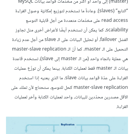
(master) إلى واحد أو أكثر من مخدّمات قواعد بيانات MySQL
“التابع” (slaves). وعادةً ما تستخدم لتوزيع إمكانيّة وصول القراءة
read access على مخدّمات متعددة من أجل قابلية التوسع
scalability، كما يمكن أن تستخدم أيضًا لأغراض أخرى مثل تجاوز
الفشل failover، أو تحليل البيانات على الـ slave من أجل عدم زيادة
التحميل على الـ master. كما أنّ الـ master-slave replication
هي عمليّة باتجاه واحد (من الـ master إلى slave)، تستخدم قاعدة
بيانات الـ master فقط لعمليات الكتابة. بينما يمكن أن توزّع عمليات
القراءة على عدّة قواعد بيانات slave. ما الذي يعنيه إذا استخدم
master-slave replication كحل للتوسع، ستحتاج لأن تملك على
الأقل مصدرين محدّدين للبيانات، واحد لعمليات الكتابة وآخر لعمليات
القراءة.