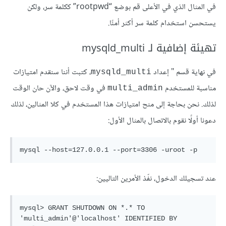
في المثال الذي في الأعلى قم بوضع “rootpwd” ككلمة سر، ولكن
يستحسن استخدام كلمة سر أكثر أمنًا.
تهيئة إضافية لـ mysqld_multi
في نهاية قسم " إعداد
، كتبت أننا سنقدم امتيازات
mysqld_multi
مناسبة للمستخدم
في وقت لاحق، والآن حان الوقت
multi_admin
لذلك. نحن بحاجة إلى منح امتيازات هذا المستخدم في كلا المثالين، لذلك
دعونا أولًا نقوم بالاتصال بالمثال الأول:
mysql --host=127.0.0.1 --port=3306 -uroot -p
عند تسجيلك الدخول، نفّذ الأمرين التاليين:
mysql> GRANT SHUTDOWN ON *.* TO 
'multi_admin'@'localhost' IDENTIFIED BY 