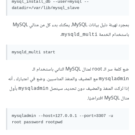
mysql_install_db --user=mysql --
datadir=/var/lib/mysql_slave
بمجرد تهيئة دليل بيانات MySQL، يمكنك بدء كل من مثالي MySQL
باستخدام الخدمة
.
mysqld_multi
mysqld_multi start
ضع كلمة سر الـ root لمثال MySQL الثاني باستخدام الـ
مع المضيف والمنفذ المناسبين. وضع في اعتبارك ، أنه
mysqladmin
إذا تَركت المنفذ والمضيف دون تحديد، سيتصل
بأول
mysqladmin
مثال MySQL افتراضيًا.
mysqladmin --host=127.0.0.1 --port=3307 -u 
root password rootpwd