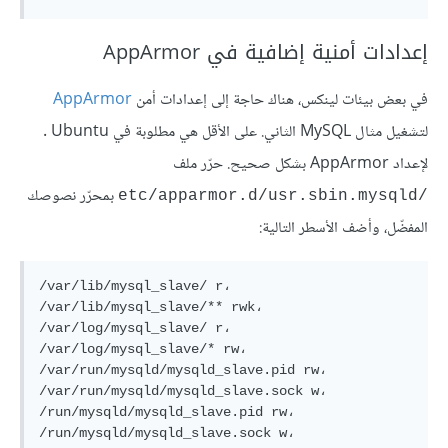
إعدادات أمنية إضافية في AppArmor
في بعض بيئات لينكس، هناك حاجة إلى إعدادات أمن
AppArmor
لتشغيل مثال MySQL الثاني. على الأقل هي مطلوبة في Ubuntu .
لإعداد AppArmor بشكل صحيح. حرّر ملف
بمحرّر نصوصك
/etc/apparmor.d/usr.sbin.mysqld
المفضّل، وأضف الأسطر التالية:
/var/lib/mysql_slave/ r،

/var/lib/mysql_slave/** rwk،

/var/log/mysql_slave/ r،

/var/log/mysql_slave/* rw،

/var/run/mysqld/mysqld_slave.pid rw،

/var/run/mysqld/mysqld_slave.sock w،

/run/mysqld/mysqld_slave.pid rw،

/run/mysqld/mysqld_slave.sock w،