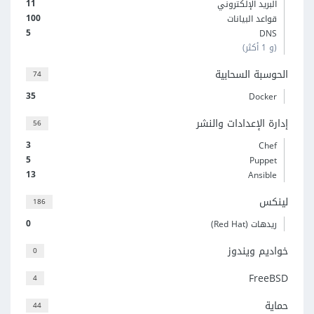
11
البريد الإلكتروني
100
قواعد البيانات
5
DNS
(و 1 أكثر)
الحوسبة السحابية
74
35
Docker
إدارة الإعدادات والنشر
56
3
Chef
5
Puppet
13
Ansible
لينكس
186
0
ريدهات (Red Hat)
خواديم ويندوز
0
FreeBSD
4
حماية
44