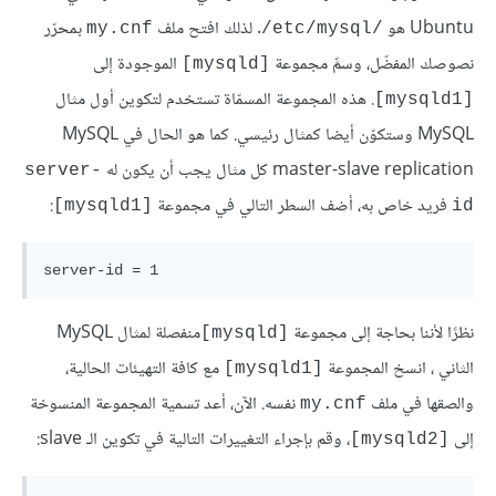
Ubuntu هو
. لذلك افتح ملف
بمحرّر
my.cnf
/etc/mysql/
نصوصك المفضّل، وسمِّ مجموعة
الموجودة إلى
[mysqld]
. هذه المجموعة المسمّاة تستخدم لتكوين أول مثال
[mysqld1]
MySQL وستكوّن أيضا كمثال رئيسي. كما هو الحال في MySQL
master-slave replication كل مثال يجب أن يكون له
server-
فريد خاص به، أضف السطر التالي في مجموعة
:
[mysqld1]
id
server-id = 1
نظرًا لأننا بحاجة إلى مجموعة
منفصلة لمثال MySQL
[mysqld]
الثاني ، انسخ المجموعة
مع كافة التهيئات الحالية،
[mysqld1]
والصقها في ملف
نفسه. الآن، أعد تسمية المجموعة المنسوخة
my.cnf
إلى
، وقم بإجراء التغييرات التالية في تكوين الـ slave:
[mysqld2]