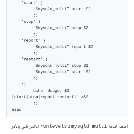
    'start' )

   	 "$mysqld_multi" start $2

   	 ;;

    'stop' )

   	 "$mysqld_multi" stop $2

   	 ;;

    'report' )

   	 "$mysqld_multi" report $2

   	 ;;

    'restart' )

   	 "$mysqld_multi" stop $2

   	 "$mysqld_multi" start $2

   	 ;;

    *)

   	 echo "Usage: $0 
{start|stop|report|restart}" >&2

   	 ;;

esac
أضف خدمة
لـ
الافتراضي بالأمر
runlevels
mysqld_multi