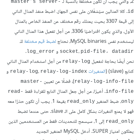
2، والتي يجب أن تكون مختلفة بالنسبة لـ
master’s server-
. كلا المثالين سيُشغّلان على نفس الجهاز، اضبط منفذ المثال الثاني
id
إلى قيمة 3307 بحيث يمتلك رقم مختلف عن المنفذ الخاص بالمثال
الأول، والذي يكون افتراضيًا 3306. من أجل تفعيل هذا المثال الثاني
ليستخدم نفس MySQL binaries، نحتاج
لضبط قيم مختلفة
للـ
،
و
.
log_error
socket
pid-file، datadir
نحن أيضًا بحاجة لتفعيل
من أجل استخدام المثال الثاني
relay-log
كتابع (slave) (
المتغيرات
،
و
relay-log
relay-log-index
)، فضلًا عن تعيين
master-
relay-log-info-file
. أخيرًا، من أجل جعل المثال التابع للقراءة فقط
read-
info-file
، ضبط المتغير
بقيمة 1. يجب أن تكون حذرًا معه
read_only
only
فهو لا يمنع التغيرات بشكل كامل على الـ slave. حتى عندما تضبط
إلى 1، سيسمح للتحديثات فقط من المستخدمين الذين
read_only
يملكون امتياز SUPER. أدخل MySQL المتغير الجديد