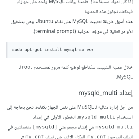
إذا كان لديك مسبقًا مثال قاعدة بيانات MySQL واحد على جهازك،
فيمكنك تجاوز هذه الخطوة.
هذه أسهل طريقة لتثبيت MySQL على نظام Ubuntu وهي بتشغيل
الأوامر التالية في موجّه الطرفية (terminal prompt):
sudo apt-get install mysql-server
خلال عملية التثبيت، ستُقاطع لوضع كلمة مرور لمستخدم root لـ
MySQL.
إعداد mysqld_multi
من أجل إدارة مثالية لـ MuSQL على نفس الجهاز بكفاءة، نحن بحاجة إلى
استخدام
. الخطوة الأولى في إعداد
mysqld_multi
هي إنشاء مجموعتي
منفصلتين في
[mysqld]
mysqld_multi
الملف الموجود
. المكان الافتراضي لملف
في
my.cnf
my.cnf