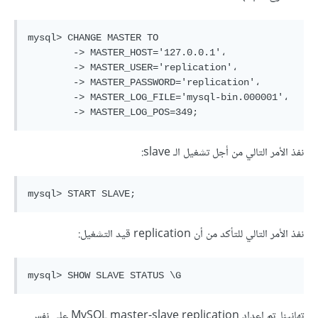
mysql> CHANGE MASTER TO

	-> MASTER_HOST='127.0.0.1'،

	-> MASTER_USER='replication'،

	-> MASTER_PASSWORD='replication'،

	-> MASTER_LOG_FILE='mysql-bin.000001'،

	-> MASTER_LOG_POS=349;
نفذ الأمر التالي من أجل تشغيل الـ slave:
mysql> START SLAVE;
نفذ الأمر التالي للتأكد من أن replication قيد التشغيل:
mysql> SHOW SLAVE STATUS \G
تهانينا. تم إعداد MySQL master-slave replication على نفس