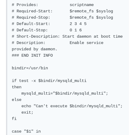
# Provides:      	scriptname

# Required-Start:	$remote_fs $syslog

# Required-Stop: 	$remote_fs $syslog

# Default-Start: 	2 3 4 5

# Default-Stop:  	0 1 6

# Short-Description: Start daemon at boot time

# Description:   	Enable service 
provided by daemon.

### END INIT INFO

bindir=/usr/bin

if test -x $bindir/mysqld_multi

then

    mysqld_multi="$bindir/mysqld_multi";

else

    echo "Can't execute $bindir/mysqld_multi";

    exit;

fi

case "$1" in
