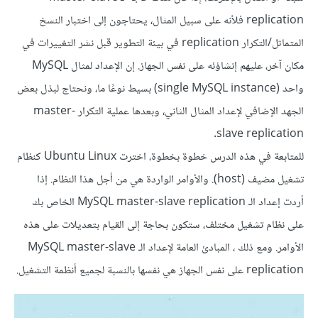
replication فلأنه على سبيل المثال، يحتاجون إلى اختبار النسخ
المتماثل/التكرار replication في بيئة التطوير قبل نشر التغييرات في
مكان آخر، عليهم إنشاؤئه على نفس الجهاز. إن الإعداد لمثال MySQL
واحد (single MySQL instance) بسيط نوعًا ما، ونحتاج لبذل بعض
الجهد الإضافي لإعداد المثال الثاني، وبعدها عملية التكرار master-
slave replication.
للمتابعة في هذه الدرس خطوة بخطوة، اخترت Ubuntu Linux كنظام
تشغيل مضيف (host). والأوامر الواردة هي من أجل هذا النظام. إذا
أردت إعداد الـ MySQL master-slave replication الخاص بك
على نظام تشغيل مختلف، ستكون بحاجة إلى القيام بتعديلات على هذه
الأوامر. ومع ذلك ، المبادئ العامة لإعداد الـ MySQL master-slave
replication على نفس الجهاز هي نفسها بالنسبة لجميع أنظمة التشغيل.