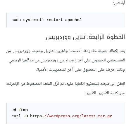
أباتشي:
sudo
 systemctl restart apache2
الخطوة الرابعة: تنزيل ووردبريس
بعد إكمالنا لضبط خادومنا، أصبحنا جاهزين لتنزيل وضبط ووردبريس. من
المستحسن الحصول على آخر إصدار من ووردبريس من موقعها الرسمي
وذلك حرصًا على الحصول على آخر التحديثات الأمنية.
انتقل إلى مجلد تستطيع الكتابة عليه، ثم نزِّل الملف المضغوط من الإنترنت
عبر كتابة الأمرين الآتيين:
cd 
/
tmp

curl 
-
O https
:
//wordpress
.org
/latest
.tar
.gz