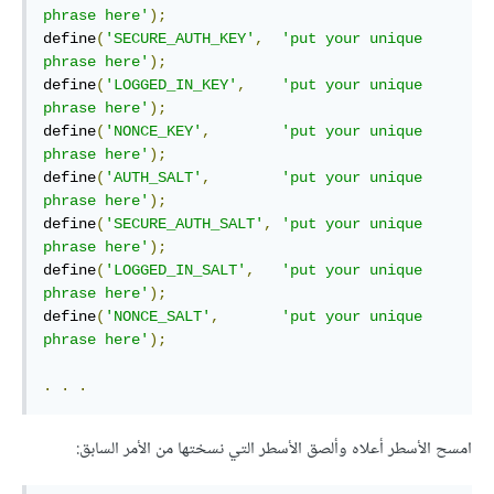
phrase here'
);
define
(
'SECURE_AUTH_KEY'
,
'put your unique 
phrase here'
);
define
(
'LOGGED_IN_KEY'
,
'put your unique 
phrase here'
);
define
(
'NONCE_KEY'
,
'put your unique 
phrase here'
);
define
(
'AUTH_SALT'
,
'put your unique 
phrase here'
);
define
(
'SECURE_AUTH_SALT'
,
'put your unique 
phrase here'
);
define
(
'LOGGED_IN_SALT'
,
'put your unique 
phrase here'
);
define
(
'NONCE_SALT'
,
'put your unique 
phrase here'
);
.
.
.
امسح الأسطر أعلاه وألصق الأسطر التي نسختها من الأمر السابق: