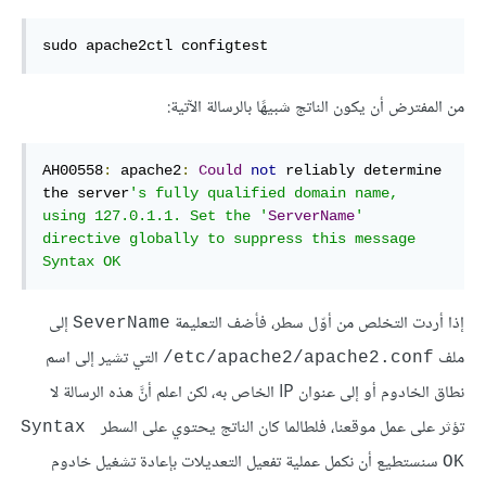
sudo
 apache2ctl configtest
من المفترض أن يكون الناتج شبيهًا بالرسالة الآتية:
AH00558
:
 apache2
:
Could
not
 reliably determine 
the
 server
's fully qualified domain 
name
, 
using 
127.0
.1
.1
. Set 
the
 '
ServerName
' 
directive globally 
to
 suppress this message

Syntax OK
إذا أردت التخلص من أوّل سطر، فأضف التعليمة
إلى
SeverName
ملف
التي تشير إلى اسم
‎/etc/apache2/apache2.conf
نطاق الخادوم أو إلى عنوان IP الخاص به، لكن اعلم أنَّ هذه الرسالة لا
تؤثر على عمل موقعنا، فلطالما كان الناتج يحتوي على السطر
Syntax 
سنستطيع أن نكمل عملية تفعيل التعديلات بإعادة تشغيل خادوم
OK