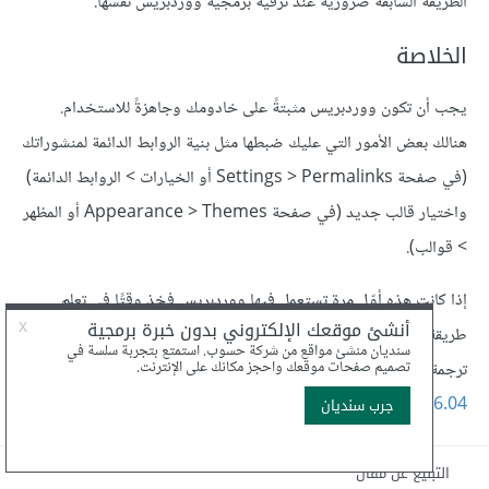
الطريقة السابقة ضرورية عند ترقية برمجية ووردبريس نفسها.
الخلاصة
يجب أن تكون ووردبريس مثبتةً على خادومك وجاهزةً للاستخدام.
هنالك بعض الأمور التي عليك ضبطها مثل بنية الروابط الدائمة لمنشوراتك
(في صفحة Settings > Permalinks أو الخيارات > الروابط الدائمة)
واختيار قالب جديد (في صفحة Appearance > Themes أو المظهر
> قوالب).
إذا كانت هذه أوّل مرة تستعمل فيها ووردبريس فخذ وقتًا في تعلم
طريقة التعامل معها.
ترجمة – بتصرّف – للمقال
How To Install WordPress with
LAMP on Ubuntu 16.04
لصاحبه Justin Ellingwood.
التبليغ عن مقال