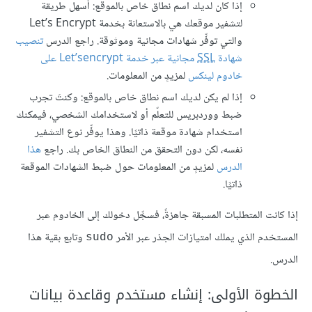
إذا كان لديك اسم نطاق خاص بالموقع: أسهل طريقة
لتشفير موقعك هي بالاستعانة بخدمة Let’s Encrypt
والتي توفِّر شهادات مجانية وموثوقة. راجع الدرس
تنصيب
شهادة
SSL
مجانية عبر خدمة Let’sencrypt على
خادوم لينكس
لمزيدٍ من المعلومات.
إذا لم يكن لديك اسم نطاق خاص بالموقع: وكنتَ تجرب
ضبط ووردبريس للتعلّم أو لاستخدامك الشخصي، فيمكنك
استخدام شهادة موقعة ذاتيًا. وهذا يوفِّر نوع التشفير
نفسه، لكن دون التحقق من النطاق الخاص بك. راجع
هذا
الدرس
لمزيدٍ من المعلومات حول ضبط الشهادات الموقعة
ذاتيًا.
إذا كانت المتطلبات المسبقة جاهزةً، فسجِّل دخولك إلى الخادوم عبر
المستخدم الذي يملك امتيازات الجذر عبر الأمر
وتابع بقية هذا
sudo
الدرس.
الخطوة الأولى: إنشاء مستخدم وقاعدة بيانات