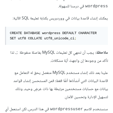
في درسنا للسهولة.
wordpress
يمكنك إنشاء قاعدة بيانات في ووردبريس بكتابة تعليمة SQL الآتية:
CREATE DATABASE wordpress DEFAULT CHARACTER 
SET utf8 COLLATE utf8_unicode_ci
;
ملاحظة:
يجب أن تنتهي كل تعليمات MySQL بفاصلة منقوطة
، لذا
;
تأكد من وجودها إن واجهتَ أيّة مشكلات.
علينا بعد ذلك إنشاء مستخدم MySQL منفصل يحق له التعامل مع
قاعدة البيانات التي أنشأناها آنفًا فقط؛ فمن المستحسن إنشاء قواعد
بيانات مع حسابات مستخدمين مرتبطة بها ذات غرضٍ وحيد، وذلك
لتسهيل الإدارة وتحسين الأمان.
سنستخدم الاسم
في هذا الدرس، لكن استعمل أي
wordpressuser