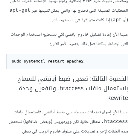
يستدعي تثبيت حزم PHP إضافية. راجع توثيق الإضافة لتعرف ما هي
المتطلبات المسبقة التي تحتاج لها؛ والتي يمكن تثبيتها عبر
apt-get
(أو
) إذا كانت متوافرة في المستودعات.
apt
علينا الآن إعادة تشغيل خادوم أباتشي لكي نستطيع استخدام الوحدات
التي ثبتناها، يمكننا فعل ذلك بتنفيذ الأمر الآتي:
sudo
 systemctl restart apache2
الخطوة الثالثة: تعديل ضبط أباتشي للسماح
باستعمال ملفات ‎.htaccess ولتفعيل وحدة
Rewrite
علينا الآن إجراء تعديلات بسيطة على ضبط أباتشي؛ فاستعمال ملفات
مُعطّلٌ حاليًا، لكن ووردبريس (وبعض إضافاتها) تستعمل
‎.htaccess
هذه الملفات لإجراء تعديلات على سلوك خادوم الويب في بعض