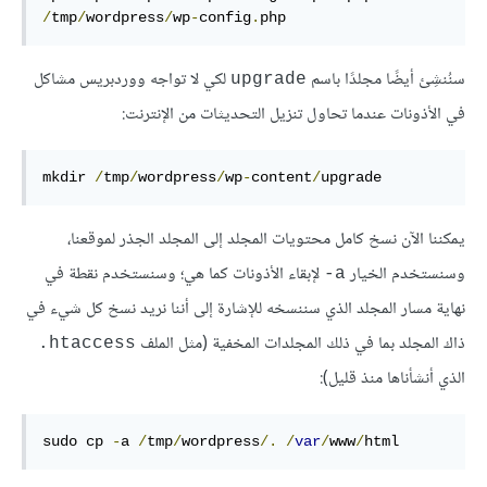
/
tmp
/
wordpress
/
wp
-
config
.
php
سنُنشِئ أيضًا مجلدًا باسم
لكي لا تواجه ووردبريس مشاكل
upgrade
في الأذونات عندما تحاول تنزيل التحديثات من الإنترنت:
mkdir
/
tmp
/
wordpress
/
wp
-
content
/
upgrade
يمكننا الآن نسخ كامل محتويات المجلد إلى المجلد الجذر لموقعنا،
وسنستخدم الخيار
لإبقاء الأذونات كما هي؛ وسنستخدم نقطة في
‎-a
نهاية مسار المجلد الذي سننسخه للإشارة إلى أننا نريد نسخ كل شيء في
ذاك المجلد بما في ذلك المجلدات المخفية (مثل الملف
‎.htaccess
الذي أنشأناها منذ قليل):
sudo
 cp 
-
a
/
tmp
/
wordpress
/.
/
var
/
www
/
html