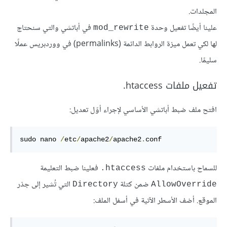
المجلدات.
علينا أيضًا تفعيل وحدة
في أباتشي والتي سنحتاج
mod_rewrite
لها لكي تعمل ميزة الروابط الدائمة (permalinks) في ووردبريس عملًا
سليمًا.
تفعيل ملفات ‎.htaccess
افتح ملف ضبط أباتشي الأساسي لإجراء أوّل تعديل:
sudo
 nano 
/
etc
/
apache2
/
apache2
.
conf
للسماح باستخدام ملفات
فعلينا ضبط التعليمة
‎.htaccess
ضمن كتلة
التي تُشير إلى جذر
Directory
AllowOverride
الموقع. أضف الأسطر الآتية في أسفل الملف: