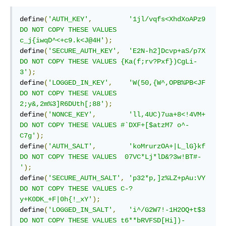
define
(
'AUTH_KEY'
,
'1jl/vqfs<XhdXoAPz9 
DO NOT COPY THESE VALUES 
c_j{iwqD^<+c9.k<J@4H'
);
define
(
'SECURE_AUTH_KEY'
,
'E2N-h2]Dcvp+aS/p7X 
DO NOT COPY THESE VALUES {Ka(f;rv?Pxf})CgLi-
3'
);
define
(
'LOGGED_IN_KEY'
,
'W(50,{W^,OPB%PB<JF 
DO NOT COPY THESE VALUES 
2;y&,2m%3]R6DUth[;88'
);
define
(
'NONCE_KEY'
,
'll,4UC)7ua+8<!4VM+ 
DO NOT COPY THESE VALUES #`DXF+[$atzM7 o^-
C7g'
);
define
(
'AUTH_SALT'
,
'koMrurzOA+|L_lG}kf 
DO NOT COPY THESE VALUES  07VC*Lj*lD&?3w!BT#-
'
);
define
(
'SECURE_AUTH_SALT'
,
'p32*p,]z%LZ+pAu:VY 
DO NOT COPY THESE VALUES C-?
y+K0DK_+F|0h{!_xY'
);
define
(
'LOGGED_IN_SALT'
,
'i^/G2W7!-1H2OQ+t$3 
DO NOT COPY THESE VALUES t6**bRVFSD[Hi])-