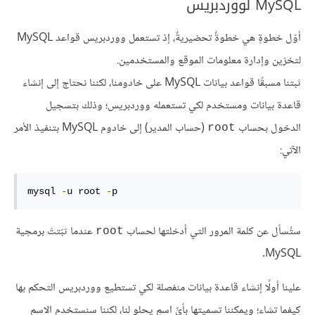
MySQL لووردبريس
أوّل خطوةٍ هي خطوةٌ تحضيريةٌ، إذ تستعمل ووردبريس قواعد MySQL
لتخزين وإدارة معلومات الموقع والمستخدمين.
ثبتنا مسبقًا قواعد بيانات MySQL على خادومنا، لكننا نحتاج إلى إنشاء
قاعدة بيانات ومستخدم لكي تستعمله ووردبريس؛ وذلك بتسجيل
الدخول بحساب
(حساب المدير) إلى خادوم MySQL بتنفيذ الأمر
root
الآتي:
mysql 
-
u root 
-
p
ستُسأل عن كلمة المرور التي أدخلتها لحساب
عندما ثبّتتَ برمجية
root
MySQL.
علينا أولًا إنشاء قاعدة بيانات منفصلة لكي تستطيع ووردبريس التحكم بها
كيفما تشاء؛ ويمكننا تسميتها بأيِّ اسمٍ يحلو لنا، لكننا سنستخدم الاسم