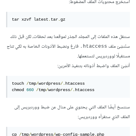
استخرج محتويات الملف المضغوط:
tar xzvf latest
.
tar
.
gz
سننقل هذه الملفات إلى المجلد الجذر لموقعنا بعد لحظات، لكن قبل ذلك
سنُنشِئ ملف
فارغ ونضبط الأذونات الخاصة به لكي تتاح
‎.htaccess
مستقبلًا لووردبريس لتستعملها.
أنشِئ الملف واضبط أذوناته بتنفيذ الأمرين:
touch 
/
tmp
/
wordpress
/
.
htaccess
chmod 
660
/
tmp
/
wordpress
/
.
htaccess
سننسخ أيضًا الملف التي يحتوي على مثال عن ضبط ووردبريس إلى
الملف الذي ستقرأه ووردبريس:
cp
/
tmp
/
wordpress
/
wp
-
config
-
sample
.
php