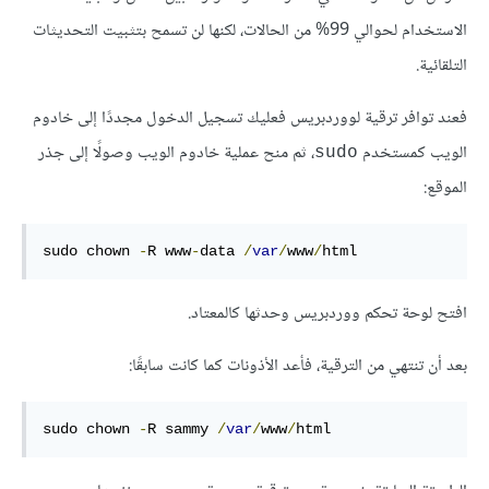
الاستخدام لحوالي 99% من الحالات، لكنها لن تسمح بتثبيت التحديثات
التلقائية.
فعند توافر ترقية لووردبريس فعليك تسجيل الدخول مجددًا إلى خادوم
الويب كمستخدم
، ثم منح عملية خادوم الويب وصولًا إلى جذر
sudo
الموقع:
sudo chown 
-
R
 www
-
data
/
var
/
www
/
html
افتح لوحة تحكم ووردبريس وحدثها كالمعتاد.
بعد أن تنتهي من الترقية، فأعد الأذونات كما كانت سابقًا:
sudo chown 
-
R
 sammy 
/
var
/
www
/
html