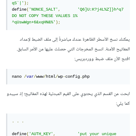
qS`|'
);
define
(
'NONCE_SALT'
,
'Q6]U:K?j4L%Z]}h^q7 
DO NOT COPY THESE VALUES 1% 
^qUswWgn+6&xqHN&%'
);
يمكنك نسخ الأسطر الظاهرة عندك مباشرةً إلى ملف الضبط لإعداد
المفاتيح الآمنة. انسخ المخرجات التي حصلتَ عليها من الأمر السابق.
افتح الآن ملف ضبط ووردبريس:
nano 
/
var
/
www
/
html
/
wp
-
config
.
php
ابحث عن القسم الذي يحتوي على القيم المبدئية لهذه المفاتيح؛ إذ سيبدو
كما يلي:
.
.
.
define
(
'AUTH_KEY'
,
'put your unique 