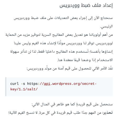
إعداد ملف ضبط ووردبريس
سنحتاج الآن إلى إجراء بعض التعديلات على ملف ضبط ووردبريس
الرئيسي.
من أهم أولوياتنا هو تعديل بعض المفاتيح السرية لتوفير مزيد من الحماية
لووردبريس. توفر لنا ووردبريس مولِّدًا لإنشاء هذه القيم وليس علينا
إنشاؤها بأنفسنا؛ تُستخدم هذه المفاتيح داخليًا فقط، لذا لن تتأثر سهولة
الاستخدام إذا وضعنا قيمًا معقدة هنا.
نفِّذ الأمر الآتي للحصول على قيم آمنة من مولِّد ووردبريس:
curl 
-
s https
:
//
api
.wordpress
.org
/secret-
key/
1.1
/salt/
ستحصل على قيمٍ فريدةٍ كما هو ظاهر في المثال الآتي:
تحذير:
من المهم جدًا طلب قيم فريدة في كل مرة. لا تنسخ القيم الآتية!