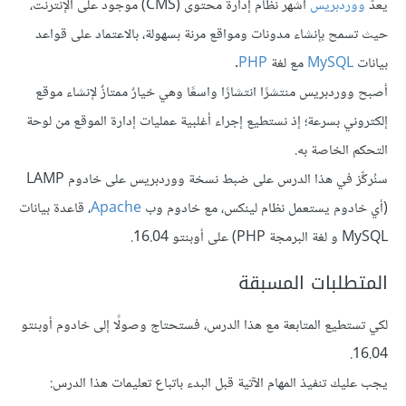
يعدّ
ووردبريس
أشهر نظام إدارة محتوى (CMS) موجود على الإنترنت،
حيث تسمح بإنشاء مدونات ومواقع مرنة بسهولة، بالاعتماد على قواعد
بيانات
MySQL
مع لغة
PHP
.
أصبح ووردبريس منتشرًا انتشارًا واسعًا وهي خيارٌ ممتازٌ لإنشاء موقع
إلكتروني بسرعة؛ إذ نستطيع إجراء أغلبية عمليات إدارة الموقع من لوحة
التحكم الخاصة به.
سنُركِّز في هذا الدرس على ضبط نسخة ووردبريس على خادوم LAMP
(أي خادوم يستعمل نظام لينكس، مع خادوم وب
Apache
، قاعدة بيانات
MySQL و لغة البرمجة PHP) على أوبنتو 16.04.
المتطلبات المسبقة
لكي تستطيع المتابعة مع هذا الدرس، فستحتاج وصولًا إلى خادوم أوبنتو
16.04.
يجب عليك تنفيذ المهام الآتية قبل البدء باتباع تعليمات هذا الدرس: