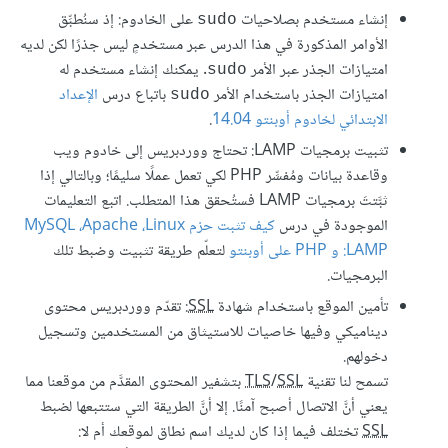
إنشاء مستخدم بصلاحيات
على الخادوم: إذ سنُطبِّق
sudo
الأوامر المذكورة في هذا الدرس عبر مستخدمٍ ليس جذرًا لكن لديه
امتيازات الجذر عبر الأمر
. يمكنك إنشاء مستخدم له
sudo
امتيازات الجذر باستخدام الأمر
باتباع درس
الإعداد
sudo
الابتدائي لخادوم أوبنتو 14.04
.
تثبيت برمجيات LAMP: تحتاج ووردبريس إلى خادوم ويب
وقاعدة بيانات ومُفسِّر PHP لكي تعمل عملًا سليمًا؛ وبالتالي إذا
ثبَّتتَ برمجيات LAMP فستُحقق هذا المتطلب. اتبع التعليمات
الموجودة في درس
كيف تثبت حزم MySQL ،Apache ،Linux
:LAMP و PHP على أوبنتو
لتعلّم طريقة تثبيت وضبط تلك
البرمجيات.
تأمين الموقع باستخدام شهادة
SSL
: تقدّم ووردبريس محتوى
ديناميكي وفيها خاصيات للاستيثاق من المستخدمين وتسجيل
دخولهم.
تسمح لنا تقنية
SSL
/
TLS
بتشفير المحتوى المقدَّم من موقعنا مما
يعني أنَّ الاتصال أصبح آمنًا. إلا أنَّ الطريقة التي ستتبعها لضبط
SSL
تختلف فيما إذا كان لديك اسم نطاق لموقعك أم لا: