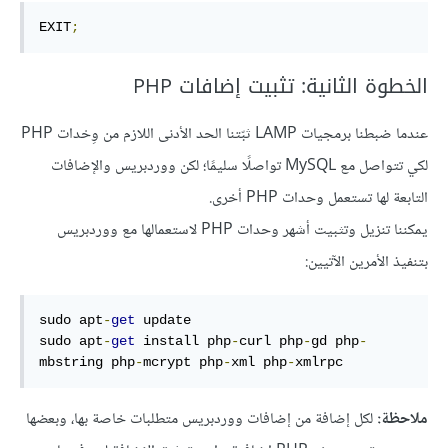
EXIT
;
الخطوة الثانية: تثبيت إضافات PHP
عندما ضبطنا برمجيات LAMP ثبّتنا الحد الأدنى اللازم من وِحْدات PHP
لكي تتواصل مع MySQL تواصلًا سليمًا؛ لكن ووردبريس والإضافات
التابعة لها تستعمل وحدات PHP أخرى.
يمكننا تنزيل وتثبيت أشهر وحدات PHP لاستعمالها مع ووردبريس
بتنفيذ الأمرين الآتيين:
sudo apt
-
get
 update

sudo apt
-
get
 install php
-
curl
 php
-
gd
 php
-
mbstring
 php
-
mcrypt
 php
-
xml
 php
-
xmlrpc
ملاحظة:
لكل إضافة من إضافات ووردبريس متطلبات خاصة بها، وبعضها