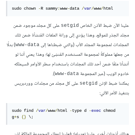
sudo chown 
-
R
 sammy
:
www
-
data
/
var
/
www
/
html
علينا الآن ضبط الأذن الخاص
على كل مجلد موجود ضمن
setgid
مجلد الجذر للموقع، وهذا يؤدي إلى وراثة الملفات المُنشأة ضمن تلك
المجلدات لمجموعة المجلد الأب (والتي ضبطناها إلى
) بدلًا
www-data
من جعلها مملوكةً لمجموعة المستخدم المُنشِئ لها؛ وهذا يعني أننا لو
أنشأنا ملفًا ضمن أحد تلك المجلدات باستخدام سطر الأوامر فسيملكه
خادوم الويب (عبر المجموعة
).
www-data
يمكننا ضبط الإذن
على كل مجلد من مجلدات ووردبريس
setgid
بتنفيذ الأمر الآتي:
sudo
 find 
/
var
/
www
/
html 
-
type
 d 
-
exec
 chmod 
g
+
s 
{}
 \;
هنالك أذونات أخرى علينا تعديلها؛ فعلينا إعطاء المجموعة المالكة إذن