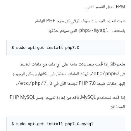
FPM انتقل للقسم التالي.
تثبت الحزم الجديدة سوف يُرقي كل حزم PHP الهامة،
باستثناء
، التي سيتم حذفها.
php5-mysql
$ sudo apt-get install php7.0
ملحوظة
: إذا قُمت بتعديلات هامة على أي ملف من ملفات الضبط
في
، فهذه الملفات ستظل في مكانها، ويمكن الرجوع
/etc/php5/
إليها. ملفات ضبط PHP 7.0 تجدها الآن في
.
etc/php/7.0/
إذا كُنت تستخدم MySQL، تأكد من إعادة تثبيت جسر PHP MySQL
المُحدّثة:
$ sudo apt-get install php7.0-mysql