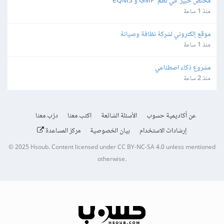
مختص خبير  في نظم  GMP و eQMS
منذ 1 ساعة
موقع إلكتروني لشركة نظافة وصيانة
منذ 1 ساعة
مشروع ذكاء اصطناعي
منذ 2 ساعة
عن أكاديمية حسوب
الأسئلة الشائعة
اكتب معنا
درّب معنا
إرشادات الاستخدام
بيان الخصوصية
مركز المساعدة
© 2025
Hsoub
.
Content licensed under
CC BY-NC-SA 4.0
unless mentioned
otherwise.