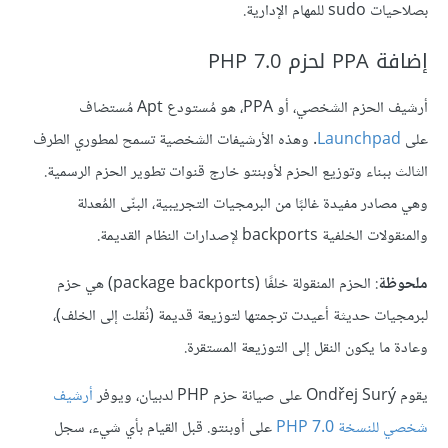
بصلاحيات sudo للمهام الإدارية.
إضافة PPA لحزم PHP 7.0
أرشيف الحزم الشخصي، أو PPA، هو مُستودع Apt مُستضاف
على
Launchpad
. وهذه الأرشيفات الشخصية تسمح لمطوري الطرف
الثالث ببناء وتوزيع الحزم لأوبنتو خارج قنوات تطوير الحزم الرسمية.
وهي مصادر مفيدة غالبًا من البرمجيات التجريبية، البنّى المُعدلة
والمنقولات الخلفية backports لإصدارات النظام القديمة.
ملحوظة
: الحزم المنقولة خلفًا (package backports) هي حزم
لبرمجيات حديثة أعيدت ترجمتها لتوزيعة قديمة (نُقلت إلى الخلف)،
وعادة ما يكون النقل إلى التوزيعة المستقرة.
يقوم Ondřej Surý على صيانة حزم PHP لدبيان، ويوفر
أرشيف
شخصي للنسخة PHP 7.0
على أوبنتو. قبل القيام بأي شيء، سجل