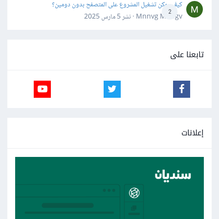
كيف يمكن تشغيل المشروع على المتصفح بدون دومين؟
2
Mnnvg Mnbgv · نشر
5 مارس 2025
تابعنا على
إعلانات