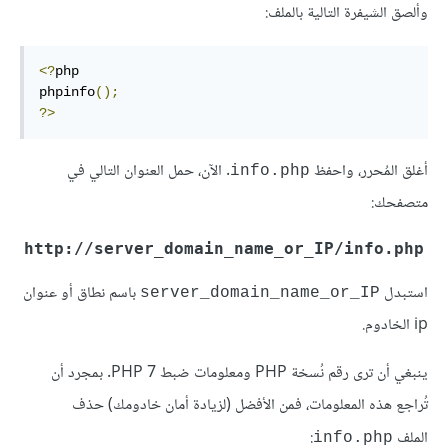
وألصق الشيفرة التالية بالملف:
<?
php

phpinfo
();
?>
أغلق المُحرر، واحفظ
. الآن، حمل العنوان التالي في
info.php
متصفحك:
http://server_domain_name_or_IP/info.php
استبدل
باسم نطاق أو عنوان
server_domain_name_or_IP
ip الخادوم.
ينبغي أن ترى رقم نُسخة PHP ومعلومات ضبط PHP 7. بمجرد أن
تُراجع هذه المعلومات، فمن الأفضل (لزيادة أمان خادومك) حذف
الملف
:
info.php