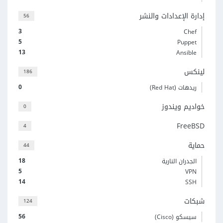
إدارة الإعدادات والنشر
56
3
Chef
5
Puppet
13
Ansible
لينكس
186
0
ريدهات (Red Hat)
خواديم ويندوز
0
FreeBSD
4
حماية
44
18
الجدران النارية
5
VPN
14
SSH
شبكات
124
56
سيسكو (Cisco)