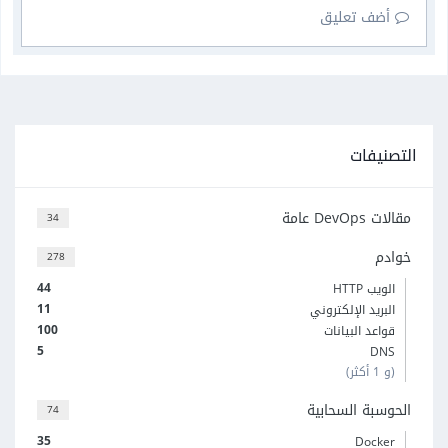
أضف تعليق
التصنيفات
مقالات DevOps عامة
34
خوادم
278
44
الويب HTTP
11
البريد الإلكتروني
100
قواعد البيانات
5
DNS
(و 1 أكثر)
الحوسبة السحابية
74
35
Docker