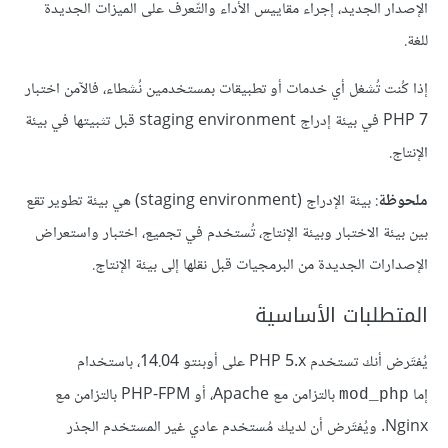
الإصدار الجديد، إجراء مقاييس الأداء والتّعرف على الميزات الجديدة
للغة.
إذا كُنت تُشغل أي خدمات أو تطبيقات بمستخدمين نُشطاء، فالآمن اختبار
PHP 7 في بيئة إدراج staging environment قبل تثبيتها في بيئة
الإنتاج.
ملحوظة
: بيئة الإدراج (staging environment) هي بيئة تطوير تقع
بين بيئة الاختبار وبيئة الإنتاج، تُستخدم في تجميع، اختبار واستعراض
الإصدارات الجديدة من البرمجيات قبل نقلها إلى بيئة الإنتاج.
المتطلبات الأساسية
يُفتَرض أنك تستخدم PHP 5.x على أوبنتو 14.04، باستخدام
إما
بالتزامن مع Apache، أو PHP-FPM بالتزامن مع
mod_php
Nginx. ويُفتَرض أن لديك مُستخدم عادي غير المستخدم الجذر