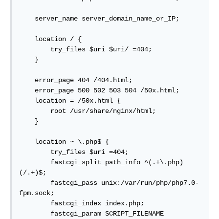
    server_name server_domain_name_or_IP;

    location / {

        try_files $uri $uri/ =404;

    }

    error_page 404 /404.html;

    error_page 500 502 503 504 /50x.html;

    location = /50x.html {

        root /usr/share/nginx/html;

    }

    location ~ \.php$ {

        try_files $uri =404;

        fastcgi_split_path_info ^(.+\.php)
(/.+)$;

        fastcgi_pass unix:/var/run/php/php7.0-
fpm.sock;

        fastcgi_index index.php;

        fastcgi_param SCRIPT_FILENAME 