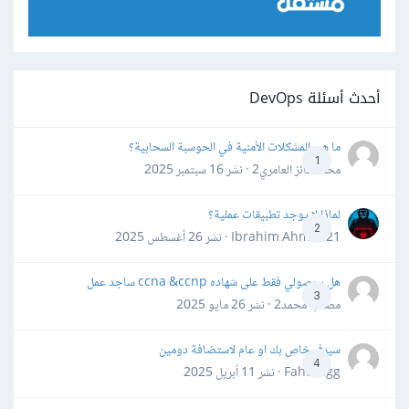
أحدث أسئلة DevOps
ما هي المشكلات الأمنية في الحوسبة السحابية؟
1
محمد فائز العامري2 · نشر
16 سبتمبر 2025
لماذا لا يوجد تطبيقات عملية؟
2
Ibrahim Ahmed21 · نشر
26 أغسطس 2025
هل بحصولي فقط على شهاده ccna &ccnp ساجد عمل
3
مصعب محمد2 · نشر
26 مايو 2025
سيرفر خاص بك او عام لاستضافة دومين
4
Fahd Ggg · نشر
11 أبريل 2025