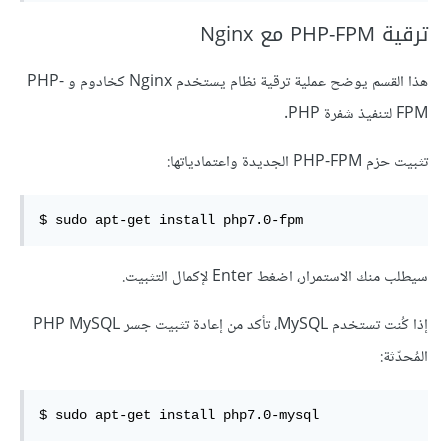
ترقية PHP-FPM مع Nginx
هذا القسم يوضح عملية ترقية نظام يستخدم Nginx كخادوم و PHP-
FPM لتنفيذ شفرة PHP.
تثبيت حزم PHP-FPM الجديدة واعتمادياتها:
$ sudo apt-get install php7.0-fpm
سيطلب منك الاستمرار، اضغط Enter لإكمال التثبيت.
إذا كُنت تستخدم MySQL، تأكد من إعادة تثبيت جسر PHP MySQL
المُحدّثة:
$ sudo apt-get install php7.0-mysql