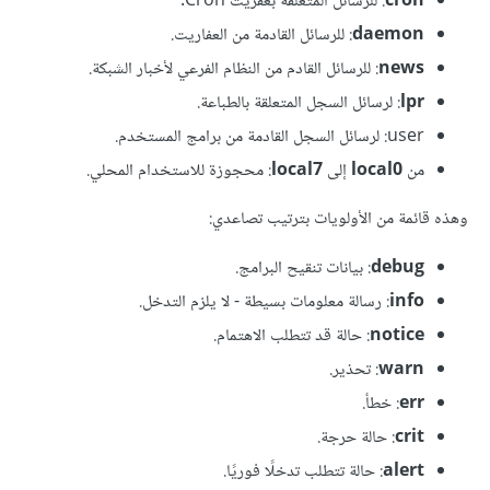
cron
: للرسائل المتعلقة بعفريت Cron.
daemon
: للرسائل القادمة من العفاريت.
news
: للرسائل القادم من النظام الفرعي لأخبار الشبكة.
lpr
: لرسائل السجل المتعلقة بالطباعة.
user: لرسائل السجل القادمة من برامج المستخدم.
من
local0
إلى
local7
: محجوزة للاستخدام المحلي.
وهذه قائمة من الأولويات بترتيب تصاعدي:
debug
: بيانات تنقيح البرامج.
info
: رسالة معلومات بسيطة - لا يلزم التدخل.
notice
: حالة قد تتطلب الاهتمام.
warn
: تحذير.
err
: خطأ.
crit
: حالة حرجة.
alert
: حالة تتطلب تدخلًا فوريًا.