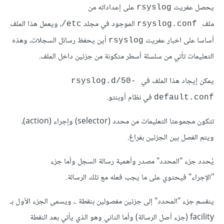
يحصل عفريت
على إعداداته من
rsyslog
ملف
الموجود في مجلد
، ويعمل هذا الملف
etc/
rsyslog.conf
أساسا على اخبار عفريت
أين يحفظ رسائل السجلات، وهذه
rsyslog
التعليمات تأتي من سلسلة أسطر متكونة من جزئين داخل الملف.
يمكن إيجاد هذا الملف في
rsyslog.d/50-
في نظام أوبنتو.
default.conf
تتكون مجموعتا التعليمات من محدد (selector) وإجراء (action)،
ويتم الفصل بين الجزئين بفراغ.
يُحدد جزء "المحدد" مصدر وأهمية رسالة السجل وأما جزء
"الإجراء" فيحتوي على ما يجب فعله مع تلك الرسالة.
ينقسم جزء "المحدد" إلى جزئين مفصولين بنقطة .، ويسمى الجزء الأول بـ
facility (جزء أصل الرسالة) وأما الثاني وهو الذي يأتي بعد النقطة