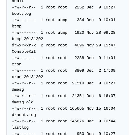
audit 

-rw-r--r--  1 root root   2252 Dec  9 10:27 
boot.log  

-rw-------  1 root utmp    384 Dec  9 10:31 
btmp  

-rw-------. 1 root utmp   1920 Nov 28 09:28 
btmp-20131202  

drwxr-xr-x  2 root root   4096 Nov 29 15:47 
ConsoleKit

-rw-------  1 root root   2288 Dec  9 11:01 
cron

-rw-------. 1 root root   8809 Dec  2 17:09 
cron-20131202  

-rw-r--r--  1 root root  21510 Dec  9 10:27 
dmesg

-rw-r--r--  1 root root  21351 Dec  6 16:37 
dmesg.old  

-rw-r--r--. 1 root root 165665 Nov 15 16:04 
dracut.log  

-rw-r--r--. 1 root root 146876 Dec  9 10:44 
lastlog 

-rw-------  1 root root    950 Dec  9 10:27 