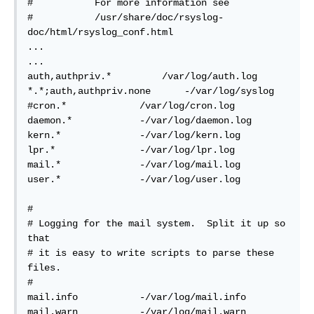
#           For more information see  

#           /usr/share/doc/rsyslog-
doc/html/rsyslog_conf.html  

...  

...  

auth,authpriv.*         /var/log/auth.log  

*.*;auth,authpriv.none      -/var/log/syslog  

#cron.*             /var/log/cron.log  

daemon.*            -/var/log/daemon.log  

kern.*              -/var/log/kern.log  

lpr.*               -/var/log/lpr.log  

mail.*              -/var/log/mail.log  

user.*              -/var/log/user.log  

#

# Logging for the mail system.  Split it up so 
that  

# it is easy to write scripts to parse these 
files.  

#  

mail.info           -/var/log/mail.info  

mail.warn           -/var/log/mail.warn  
