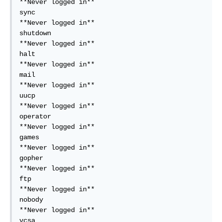
**Never logged in**  

sync                                       
**Never logged in**  

shutdown                                   
**Never logged in**  

halt                                       
**Never logged in**  

mail                                       
**Never logged in**  

uucp                                       
**Never logged in**  

operator                                   
**Never logged in**  

games                                      
**Never logged in**  

gopher                                     
**Never logged in**  

ftp                                        
**Never logged in**  

nobody                                     
**Never logged in**  

vcsa                                       