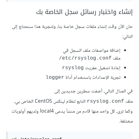
إنشاء واختبار رسائل سجل الخاصة بك
حان الآن وقت إنشاء ملفات سجل خاصة بنا، ولتجربة هذا سنحتاج إلى
التالي:
إضافة مواصفات ملف السجل في
ملف
etc/rsyslog.conf/
إعادة تشغيل عفريت
rsyslog
تجربة الإعدادات باستخدام أداة
logger
في المثال التالي، أضفت سطرين جديدين إلى
ملف
التابع لنظام لينكس CentOS الخاص بي،
rsyslog.conf
وكما ترى، كل واحد منها قادم من منشأ يدعى local4 ولديهم أولويات
مختلفة.