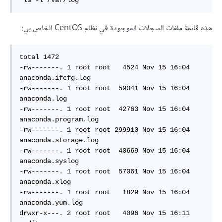
 ls -l /var/log
هذه قائمة ملفات السجلات الموجودة في نظام CentOS الخاص بي:
total 1472  

-rw-------. 1 root root   4524 Nov 15 16:04 
anaconda.ifcfg.log  

-rw-------. 1 root root  59041 Nov 15 16:04 
anaconda.log  

-rw-------. 1 root root  42763 Nov 15 16:04 
anaconda.program.log  

-rw-------. 1 root root 299910 Nov 15 16:04 
anaconda.storage.log  

-rw-------. 1 root root  40669 Nov 15 16:04 
anaconda.syslog  

-rw-------. 1 root root  57061 Nov 15 16:04 
anaconda.xlog 

-rw-------. 1 root root   1829 Nov 15 16:04 
anaconda.yum.log  

drwxr-x---. 2 root root   4096 Nov 15 16:11 