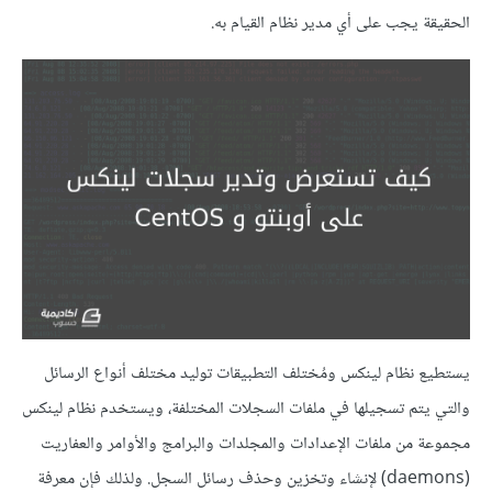
الحقيقة يجب على أي مدير نظام القيام به.
يستطيع نظام لينكس ومُختلف التطبيقات توليد مختلف أنواع الرسائل
والتي يتم تسجيلها في ملفات السجلات المختلفة، ويستخدم نظام لينكس
مجموعة من ملفات الإعدادات والمجلدات والبرامج والأوامر والعفاريت
(daemons) لإنشاء وتخزين وحذف رسائل السجل. ولذلك فإن معرفة