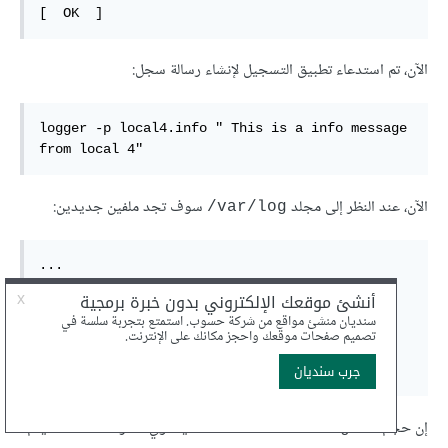
[  OK  ]  
الآن، تم استدعاء تطبيق التسجيل لإنشاء رسالة سجل:
logger -p local4.info " This is a info message 
from local 4"  
الآن، عند النظر إلى مجلد
سوف تجد ملفين جديدين:
var/log/
...  

...  

-rw-------  1 root root      0 Dec  9 11:21 
local4crit.log  

-rw-------  1 root root     72 Dec  9 11:22 
local4info.log  
إن حجم ملف
لا يساوي صفر، لذلك عندما يتم
local4info.log