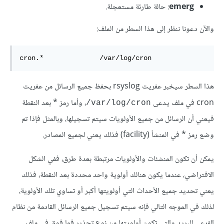
emerg
: حالة طارئة مستعجلة.
والآن دعونا ننظر إلى هذا السطر من الملف:
cron.*              /var/log/cron    
هذا السطر سيخبر عفريت rsyslog بحفظ جميع الرسائل من عفريت
cron في ملف يدعى
، وأما رمز * بعد النقطة
var/log/cron/
فيعني أن الرسائل من جميع الأولويات سيتم تسجيلها، وبالمثل فإذا تم
وضع رمز * في المنشأ (facility) فذلك يعني لجميع المصادر.
يمكن أن تكون المنشئات والأولويات مرتبطة بعدة طرق، ففي الشكل
الافتراضي، عندما يكون هنالك أولوية واحد محددة بعد النقطة، فذلك
يعني تحديد جميع الأحداث التي أولويتها أكبر أو تساوي تلك الأولوية،
لذلك في الموجه التالي فإنه سيتم تسجيل جميع الرسائل القادمة من نظام
الفرعي للبريد والتي تكون أولويتها من نوع تحذير فما فوق في ملف