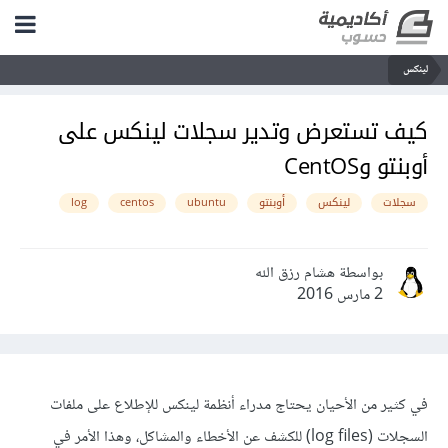
لينكس
كيف تستعرض وتدير سجلات لينكس على
أوبنتو وCentOS
سجلات
لينكس
أوبنتو
ubuntu
centos
log
بواسطة هشام رزق الله
2 مارس 2016
في كثير من الأحيان يحتاج مدراء أنظمة لينكس للإطلاع على ملفات
السجلات (log files) للكشف عن الأخطاء والمشاكل، وهذا الأمر في