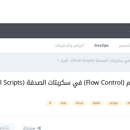
تصميم
DevOps
البرامج والتطبيقات
if
test
linux
bash
script
s
متابعو
مشاركة