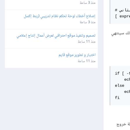
المحاسبة "دفترة" وبوابات الدفع في مصر
منذ 3 ساعة
# الشكل الثاني

إصلاح أخطاء لوحة تحكم نظام تدريبي (ربط إكسل 
[ expr
وصلاحيات)
منذ 3 ساعة
ذلك سينتهي
تصميم وتنفيذ موقع احترافي لعرض أعمال إنتاج إعلامي
منذ 11 ساعة
اختبار و تطوير موقع قايم
منذ 11 ساعة
if [ -
    ec
else

    ec
fi
ة خروج