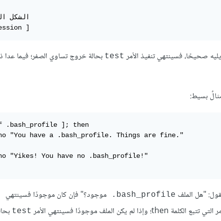
ession ]
بحالة خروج تساوي الصفر؛ فيما عدا 
test
ثالٌ بسيط:
f .bash_profile ]; then

ho "You have a .bash_profile. Things are fine."

ho "Yikes! You have no .bash_profile!"

ول: "هل الملف
موجود؟" فإن كان موجودًا فسينتهي
‎.bash_profile
ع الكلمة then؛ وإذا لم يكن الملف موجودًا فسينتهي الأمر
بحال
test