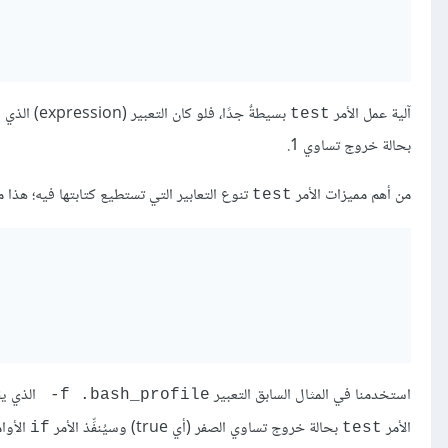
آلية عمل الأمر
بسيطةٌ جدًا، فلو كان التعبير (expression) الذي يليه صحيحًا، فسينتهي تنفيذ الأمر
test
بحالة خروج تساوي 1.
من أهم مميزات الأمر
تنوع التعابير التي تستطيع كتابتها فيه؛ هذا م
test
استخدمنا في المثال السابق التعبير ‎
الذي يق
-f .bash_profile
الأمر
بحالة خروج تساوي الصفر (أي true) وسيُنفِّذ الأمر
الأوامر التي تتب
if
test