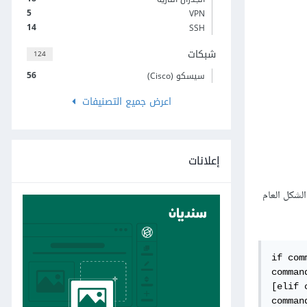
5
VPN
14
SSH
شبكات
124
56
سيسكو (Cisco)
اعرض جميع التصنيفات
إعلانات
 (exit status) لأحد الأوامر. الشكل العام
if com
command
[elif 
command