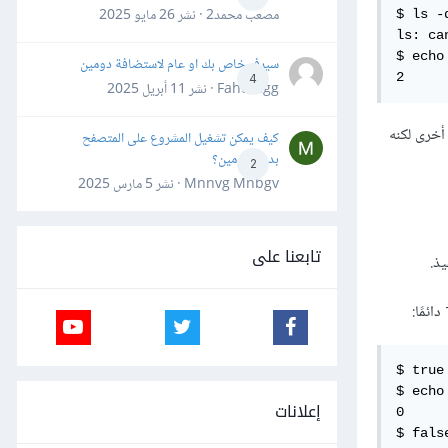
مصعب محمد2 · نشر
26 مايو 2025
$ ls -
ls: ca
$ echo 
سيرفر خاص بك او عام لاستضافة دومين
2
4
Fahd Ggg · نشر
11 أبريل 2025
أخرى لكنه
كيف يمكن تشغيل المشروع على المتصفح
بدون دومين؟
2
Mnnvg Mnbgv · نشر
5 مارس 2025
تابعنا على
دائمًا:
$ true

$ echo 
إعلانات
0

$ false