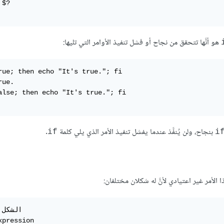
$?

هو أنَّها تتحقق من نجاح أو فشل تنفيذ الأوامر التي تليها:
rue; then echo "It's true."; fi

ue.

alse; then echo "It's true."; fi

بنجاح، ولن يُنفَّذ عندما يفشل تنفيذ الأمر الذي يلي كلمة
.
if
i
xpression
