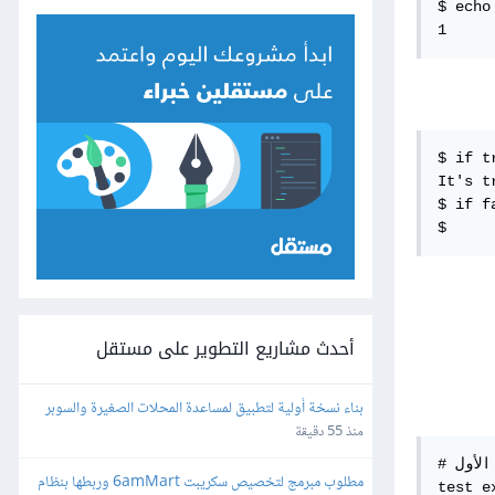
$ echo 
1
$ if t
It's tr
$ if f
$
أحدث مشاريع التطوير على مستقل
بناء نسخة أولية لتطبيق لمساعدة المحلات الصغيرة والسوبر 
ماركت
منذ 55 دقيقة
# الشكل الأول

مطلوب مبرمج لتخصيص سكريبت 6amMart وربطها بنظام 
test e