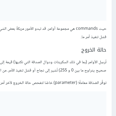
فشل تنفيذ أمر ما.
حالة الخروج
صحيح يتراوح ما بين 0 و 255) تُشير إلى نجاح أو فشل تنفيذ الأمر. من الأعراف البرمجية أن تكون القيمة 0 تعني نجاح التنفيذ وأي قيمة أخرى تعني فشله.
توفِّر الصَدَفة معاملًا (parameter) خاصًا لتفحص حالة الخروج لآخر أمر مُنفَّذ: