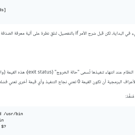
s]

حيث commands هي مجموعة أوامر. قد تبدو الأمور مربكةً بعض الشيء في البداية، لكن قبل شرح الأمر if بالتفصيل، لنلقِ نظرة على آلي
تُرسِل الأوامر (بما في ذلك السكربتات ودوال الصدفة التي نكتبها) قيمة إلى النظام عند انتهاء ت
d /usr/bin

n

$?
