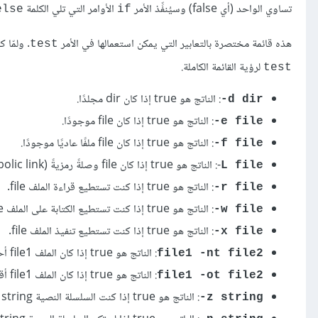
تساوي الواحد (أي false) وسيُنفِّذ الأمر
الأوامر التي تلي الكلمة
else
if
هذه قائمة مختصرة بالتعابير التي يمكن استعمالها في الأمر
. ولمّا ك
test
لرؤية القائمة الكاملة.
test
: الناتج هو true إذا كان dir مجلدًا.
‎-d dir
: الناتج هو true إذا كان file موجودًا.
-e file
: الناتج هو true إذا كان file ملفًا عاديًا موجودًا.
‎-f file
‎-
: الناتج هو true إذا كان file وصلةً رمزيةً (symbolic link).
L file
: الناتج هو true إذا كنت تستطيع قراءة الملف file.
‎-r file
: الناتج هو true إذا كنت تستطيع الكتابة على الملف file.
-w file
: الناتج هو true إذا كنت تستطيع تنفيذ الملف file.
-x file
: الناتج هو true إذا كان الملف file1 أحدث (وفقًا لوقت التعديل [modification time]) من الملف file2.
file1 -nt file2
: الناتج هو true إذا كان الملف file1 أقدم من file2.
file1 -ot file2
: الناتج هو true إذا كنت السلسلة النصية string فارغة.
-z string