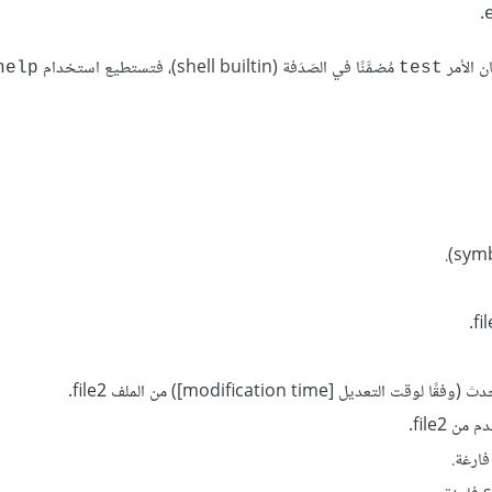
.
ان الأمر
مُضمَّنًا في الصَدَفة (shell builtin)، فتستطيع استخدام
help
test