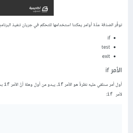
توفِّر الصَدَفة عدِّة أوامر يمكننا استخدامها للتحكم في جريان تنفيذ البر
if
test
exit
الأمر if
أول أمر سنلقي عليه نظرةً هو الأمر
، يبدو من أول وهلة أنَّ الأمر
if
if
لأمر
:
if