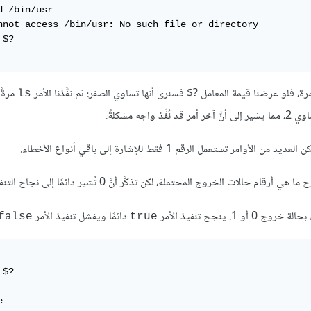
d /bin/usr

nnot access /bin/usr: No such file or directory

$?

ل ‎$?‎ فسنرى أنها تساوي الصفر؛ ثم نفَّذنا الأمر
مرةً 
ls
 الرقم 1 فقط للإشارة إلى باقي أنواع الأخطاء.
. ينجح تنفيذ الأمر
دائمًا ويفشل تنفيذ الأمر
false
true
$?


