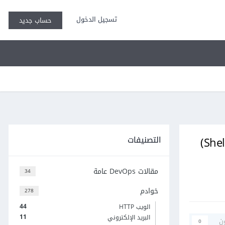
تسجيل الدخول
حساب جديد
التصنيفات
كيف تستخدم بنى التحكم (Flow Control) في سكربتات الصدفة (Shell Scripts)
مقالات DevOps عامة
34
خوادم
278
44
الويب HTTP
11
البريد الإلكتروني
ن
0