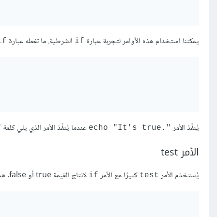
يمكننا استخدام هذه الأوامر لتجربة عبارة
الشرطية. ما تفعله عبارة
if
if
يُنفَّذ الأمر
عندما يُنفَّذ الأمر الذي يلي كلمة
f
echo "It's true."‎
الأمر test
يُستخدَم الأمر
كثيرًا مع الأمر
لإنتاج القيمة true أو false. هذا الأمر غير اعتيادي لأنَّ له شكلان مختلفان:
if
test