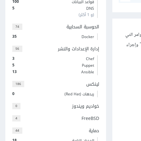
100
قواعد البيانات
5
DNS
(و 1 أكثر)
الحوسبة السحابية
74
امر التي
35
Docker
 وإجراء
إدارة الإعدادات والنشر
56
3
Chef
5
Puppet
13
Ansible
لينكس
186
0
ريدهات (Red Hat)
خواديم ويندوز
0
FreeBSD
4
حماية
44
18
الجدران النارية