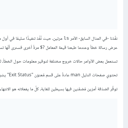
نفَّذنا -في المثال السابق- الأمر
مرتين، حيث نُفِّذ تنفيذًا سليمًا في أول مرة، فلو عرضنا قيمة المعام
ls
عرض رسالة خطأ وعندما طبعنا قيمة المعامل ‎$?‎ مرةً أخرى فسنرى أنَّها تساوي 2، مما يشير إلى أنَّ آخر أمر قد نُفِّذ واجه مشكلةً.
تستعمل بعض الأوامر حالات خروج مختلفة لتوفير معلومات حول الخطأ، لكن العديد من الأوامر تستعمل
تحتوي صفحات الدليل man عادةً على قسم مُعنوَن "Exit Status" يشرح ما هي أرقام حالات الخروج المحتملة، لكن تذكَّر أنَّ 0 تُشير دائمًا إلى نجاح التنفيذ.
توفِّر الصَدَفة أمرَين مُضمَّنين فيها بسيطين للغاية، كلُ ما يفعلانه هو الانتهاء بحالة خروج 0 أو 1