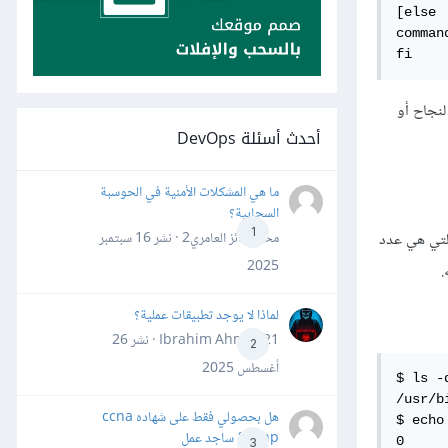
[else

command
fi
ة معرفة الصَدَفة لنجاح أو
أحدث أسئلة DevOps
ما هي المشكلات الأمنية في الحوسبة
السحابية؟
1
محمد فائز العامري2 · نشر
16 سبتمبر
نفيذها تُسمى "حالة الخروج" (exit status)؛ هذه القيمة (والتي هي عدد
2025
لماذا لا يوجد تطبيقات عملية؟
Ibrahim Ahmed21 · نشر
26
2
أغسطس 2025
$ ls -
/usr/bi
هل بحصولي فقط على شهاده ccna
$ echo 
&ccnp ساجد عمل
0

3