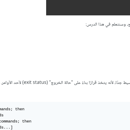
نامج، وسنتعلم في هذا الدرس:
بسيط جدًا، لأنه يتخذ قرارًا بناءً على "حالة الخروج"
mands; then

s

commands; then

s...]
