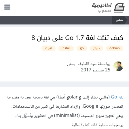
لينكس
كيف تثبّت لغة Go 1.7 على دبيان 8
debian
دبيان
go
install
تثبيت
بواسطة عبد اللطيف ايمش
25 سبتمبر 2017
لغة Go
(والتي يشار إليها golang أيضًا) هي لغة برمجة عصرية مفتوحة
المصدر طورتها Google، وازداد انتشارها في كثير من الاستخدامات،
وهي تنتهج منهج التبسيط (minimalist) في التطوير وتُسهِّل بناء
برمجيات عملية ذات كفاءة عالية.