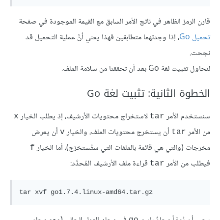
قارن الرمز الظاهر في ناتج الأمر السابق مع القيمة الموجودة في صفحة
تحميل Go
، إذا وجدتهما متطابقين فهذا يعني أنَّ عملية التحميل قد
نجحت.
لنحاول تثبيت لغة Go بعد أن تحققنا من سلامة الملف.
الخطوة الثانية: تثبيت لغة Go
سنستخدم الأمر
لاستخراج محتويات الأرشيف، إذ يطلب الخيار
x
tar
من الأمر
أن يستخرج محتويات الملف، والخيار
أن يعرض
v
tar
مخرجات (والتي هي قائمة بالملفات التي ستُستخرَج)، أما الخيار
f
فيطلب من الأمر
قراءة ملف الأرشيف المُحدَّد:
tar
tar xvf go1.7.4.linux-amd64.tar.gz