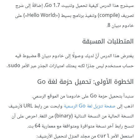
سيشرح هذا الدرس كيفية تحميل وتثبيت Go 1.7، إضافةً إلى شرح
تصريف (compile) وتنفيذ برنامج بسيط («!Hello World») على
خادوم دبيان 8.
المتطلبات المسبقة
يفترض هذا الدرس أنَّ لديك وصولًا إلى خادوم دبيان 8 مضبوط فيه
حساب مستخدم ليس جذرًا لكنه يمتلك امتيازات الجذر عبر الأمر
.
sudo
الخطوة الأولى: تحميل حزمة لغة Go
سنبدأ بتحميل حزمة Go على خادومنا من الموقع الرسمي.
اذهب إلى
صفحة تنزيل لغة Go الرسمية
وابحث عن رابط URL لأرشيف
النسخة الحالية من النسخة الثنائية (binary) من اللغة. احرص على أن
تنسخ رابط آخر نسخة متوافرة ومتوافقة مع معمارية 64 بت.
استعمل الأمر
من مجلد المنزل لتحميل الأرشيف:
curl