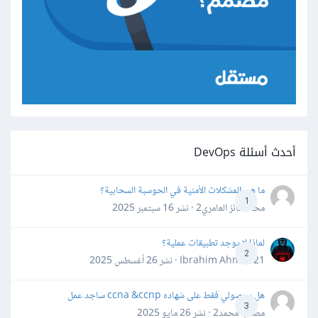
أحدث أسئلة DevOps
ما هي المشكلات الأمنية في الحوسبة السحابية؟
1
محمد فائز العامري2 · نشر
16 سبتمبر 2025
لماذا لا يوجد تطبيقات عملية؟
2
Ibrahim Ahmed21 · نشر
26 أغسطس 2025
هل بحصولي فقط على شهاده ccna &ccnp ساجد عمل
3
مصعب محمد2 · نشر
26 مايو 2025