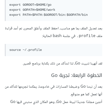
export GOROOT=$HOME/go

export GOPATH=$HOME/work

export PATH=$PATH:$GOROOT/bin:$GOPATH/bin
بعد تعديل الملف بما هو مناسب، احفظ الملف وأغلق المحرر، ثم أعد قراءة
ملف
في جلسة bash الحالية:
‎.profile
source ~/.profile
لقد أنهينا تثبيت Go، لذا لنتأكد من ذلك بكتابة برنامج قصير.
الخطوة الرابعة: تجربة Go
بعد أن ثبتنا Go وضبطنا المسارات في خادومنا، يمكننا تجربتها للتأكد من
أنها تعمل كما هو متوقع.
أنشِئ مجلدًا جديدًا لبيئة عمل Go، وهو المكان الذي ستبني فيها Go