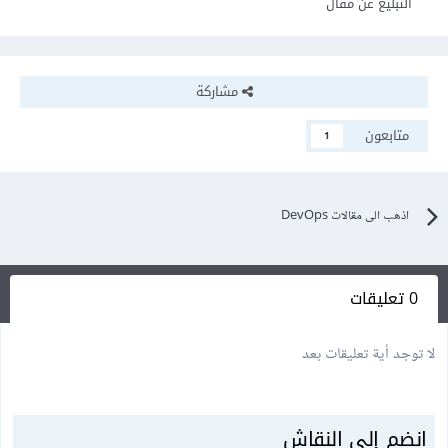
التبليغ عن مقال
مشاركة
متابعون
1
اذهب الى مقالات DevOps
0 تعليقات
لا توجد أية تعليقات بعد
انضم إلى النقاش