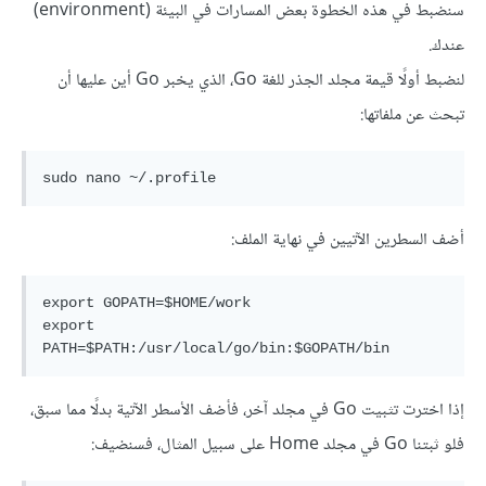
سنضبط في هذه الخطوة بعض المسارات في البيئة (environment)
عندك.
لنضبط أولًا قيمة مجلد الجذر للغة Go، الذي يخبر Go أين عليها أن
تبحث عن ملفاتها:
sudo nano ~/.profile
أضف السطرين الآتيين في نهاية الملف:
export GOPATH=$HOME/work

export 
PATH=$PATH:/usr/local/go/bin:$GOPATH/bin
إذا اخترت تثبيت Go في مجلد آخر، فأضف الأسطر الآتية بدلًا مما سبق،
فلو ثبتنا Go في مجلد Home على سبيل المثال، فسنضيف: