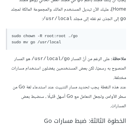
يجب أن يُنشَأ مجلدٌ باسم
في مجلد العمل الحالي (وهو مجلد
go
Home)، عليك الآن تبديل المستخدم المالك والمجموعة المالكة لمجلد
إلى الجذر، ثم نقله إلى مجلد
:
‎/usr/local
go
sudo chown -R root:root ./go

sudo mv go /usr/local
ملاحظة:
على الرغم من أنَّ المسار
هو المسار
‎/usr/local/go
المنصوح به رسميًا، لكن بعض المستخدمين يفضلون استخدام مسارات
مختلفة.
عند هذه النقطة يجب تحديد مسار التثبيت عند استدعاء لغة Go من
سطر الأوامر، ولجعل التعامل مع Go أسهل قليلًا ، سنضبط بعض
المسارات.
الخطوة الثالثة: ضبط مسارات Go