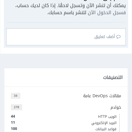
يمكنك أن تنشر الآن وتسجل لاحقًا. إذا كان لديك حساب،
فسجل الدخول الآن
لتنشر باسم حسابك.
أضف تعليق
التصنيفات
مقالات DevOps عامة
34
خوادم
278
44
الويب HTTP
11
البريد الإلكتروني
100
قواعد البيانات