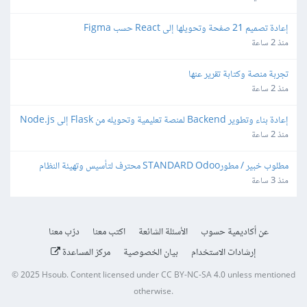
إعادة تصميم 21 صفحة وتحويلها إلى React حسب Figma
منذ 2 ساعة
تجربة منصة وكتابة تقرير عنها
منذ 2 ساعة
إعادة بناء وتطوير Backend لمنصة تعليمية وتحويله من Flask إلى Node.js
منذ 2 ساعة
مطلوب خبير / مطورSTANDARD Odoo محترف لتأسيس وتهيئة النظام 
المحاسبي والمخزني والتقارير
منذ 3 ساعة
عن أكاديمية حسوب
الأسئلة الشائعة
اكتب معنا
درّب معنا
إرشادات الاستخدام
بيان الخصوصية
مركز المساعدة
© 2025
Hsoub
.
Content licensed under
CC BY-NC-SA 4.0
unless mentioned
otherwise.