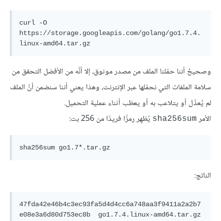
curl -O 
https://storage.googleapis.com/golang/go1.7.4.
linux-amd64.tar.gz
وصحيحٌ أننا حمّلنا الملف من مصدر موثوق، إلا أنَّه من الأفضل التحقق من
سلامة الملفات التي نحمّلها عبر الإنترنت، وهذا يعني أننا سنضمن أنَّ الملف
لم يُعدَّل أو يتلاعب به أو يعطَب أثناء عملية التحميل.
الأمر
يُظهِر رمزًا فريدًا من 256 بت:
sha256sum
sha256sum go1.7*.tar.gz
الناتج:
47fda42e46b4c3ec93fa5d4d4cc6a748aa3f9411a2a2b7
e08e3a6d80d753ec8b  go1.7.4.linux-amd64.tar.gz