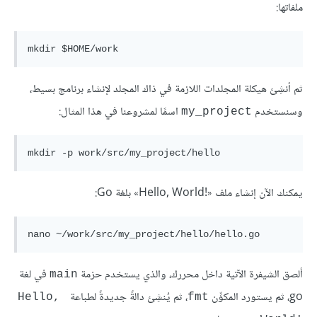
ملفاتها:
mkdir $HOME/work
ثم أنشِئ هيكلة المجلدات اللازمة في ذاك المجلد لإنشاء برنامج بسيط،
وسنستخدم
اسمًا لمشروعنا في هذا المثال:
my_project
mkdir -p work/src/my_project/hello
يمكنك الآن إنشاء ملف «Hello, World!‎» بلغة Go:
nano ~/work/src/my_project/hello/hello.go
ألصق الشيفرة الآتية داخل محررك، والذي يستخدم حزمة
في لغة
main
go، ثم يستورد المكوِّن
، ثم يُنشِئ دالةً جديدةً لطباعة
Hello, 
fmt