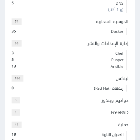
5
DNS
(و 1 أكثر)
الحوسبة السحابية
74
35
Docker
إدارة الإعدادات والنشر
56
3
Chef
5
Puppet
13
Ansible
لينكس
186
0
ريدهات (Red Hat)
خواديم ويندوز
0
FreeBSD
4
حماية
44
18
الجدران النارية