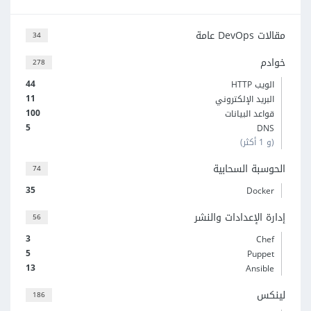
مقالات DevOps عامة
34
خوادم
278
44
الويب HTTP
11
البريد الإلكتروني
100
قواعد البيانات
5
DNS
(و 1 أكثر)
الحوسبة السحابية
74
35
Docker
إدارة الإعدادات والنشر
56
3
Chef
5
Puppet
13
Ansible
لينكس
186