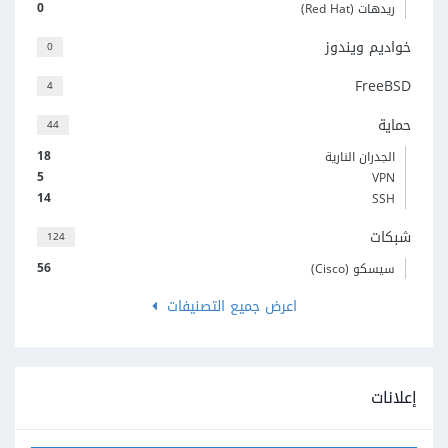
0
ريدهات (Red Hat)
خواديم ويندوز
0
FreeBSD
4
حماية
44
18
الجدران النارية
5
VPN
14
SSH
شبكات
124
56
سيسكو (Cisco)
اعرض جميع التصنيفات
إعلانات