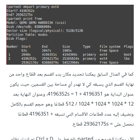
كما في المثال السابق يمكننا تحديد مكان بدء القسم بعد قطّاع واحد من
نهاية القسم الذي يسبقه كي لا نهدر أي مساحة بين القسمين، حيث يكون
عنوان البداية هو 4196351 + 1 = 4196352s، وعنوان النهاية بعد
12 * 1024 * 1024 * 1024 / 512 قطاعًا وهو حجم القسم بالكامل
ونضيف إليه عدد قطاعات الأقسام التي تسبقه + 4196351 قطاعًا
نحصل على = 29362175s قطاع.
الآن يمكننا الخروج من parted بالضغط على Ctrl + D ثم إنشاء نظام