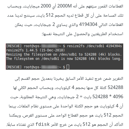
القطاعات المُمرر سيُفهم على أنه 2000M أي 2000 ميجابايت، وبحساب
تلك المساحة على أن كل قطاع لديه الحجم 512 بايت، سينتج لدينا عدد
القطاعات التالي 4194304 والذي يساوي 2 جيجابايت، حيث يمكن
استخدام الطريقتين والحصول على النتيجة نفسها:
التقرير ضمن خرج تنفيذ الأمر السابق يخبرنا بتعديل حجم القسم إلى
524288 كتلة كل منها بحجم 4 كيلوبايت، وبحساب الحجم الكلي لها
‎524288 * 4096 بايت = 2 جيجابايت، وهي النتيجة المطلوبة، حيث
أن 4 كيلوبايت هو حجم الكتلة الواحدة على مستوى نظام الملفات، بينما
الحجم 512 بايت هو حجم القطاع الواحد على مستوى القرص، ويمكننا
التأكد أن الحجم هو 512 بايت من خرج الأمر
الذي نفذناه سابقًا.
fdisk