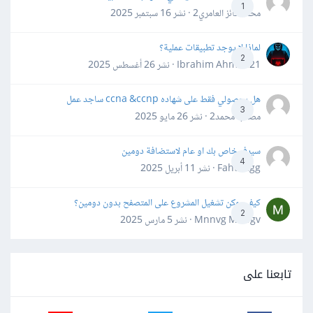
1
محمد فائز العامري2 · نشر
16 سبتمبر 2025
لماذا لا يوجد تطبيقات عملية؟
2
Ibrahim Ahmed21 · نشر
26 أغسطس 2025
هل بحصولي فقط على شهاده ccna &ccnp ساجد عمل
3
مصعب محمد2 · نشر
26 مايو 2025
سيرفر خاص بك او عام لاستضافة دومين
4
Fahd Ggg · نشر
11 أبريل 2025
كيف يمكن تشغيل المشروع على المتصفح بدون دومين؟
2
Mnnvg Mnbgv · نشر
5 مارس 2025
تابعنا على