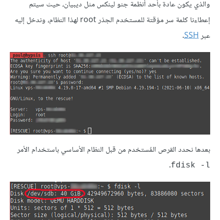
والذي يكون عادة بأحد أنظمة جنو لينكس مثل ديبيان، حيث سيتم
إعطاءنا كلمة سر مؤقتة للمستخدم الجذر root لهذا النظام، وندخل إليه
عبر
SSH
.
بعدها نحدد القرص المٌستخدم من قبل النظام الأساسي باستخدام الأمر
.
fdisk -l