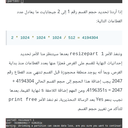
إذا أردنا تحديد حجم القسم رقم 1 إلى 2 جيجابايت ما يعادل عدد
القطاعات التالية:
2
*
1024
*
1024
*
1024
/
512
=
4194304
وننفذ الأمر
بعدها سيتنظر منا الأمر تحديد
resizepart 1
إحداثيات النهاية للقسم على القرص مُعبَّرًا عنها بعدد القطاعات منذ بداية
القرص، وبما أنه يوجد منطقة محجوزة قبل القسم تنتهي عند القطاع رقم
2047 يجب إضافة هذا الحجم إلى حجم القسم الحالي 4194304 +
2047 = 4196351s، ومن المهم إضافة اللاحقة
لنهاية القيمة، بعدها
s
نجيب بنعم Yes بعد الرسالة التحذيرية، ثم ننفذ الأمر
print free
للتأكد من تغيير حجم القسم.