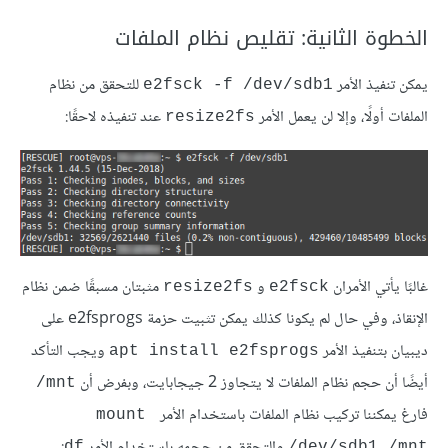
الخطوة الثانية: تقليص نظام الملفات
يمكن تنفيذ الأمر
للتحقق من نظام
e2fsck -f /dev/sdb1
الملفات أولًا، وإلا لن يعمل الأمر
عند تنفيذه لاحقًا:
resize2fs
غالبًا يأتي الأمران
و
مثبتان مسبقًا ضمن نظام
resize2fs
e2fsck
الإنقاذ، وفي حال لم يكونا كذلك يمكن تثبيت حزمة e2fsprogs على
ديبيان بتنفيذ الأمر
ويجب التأكد
apt install e2fsprogs
أيضًا أن حجم نظام الملفات لا يتجاوز 2 جيجابايت، وبفرض أن
‎/mnt
فارغ يمكننا تركيب نظام الملفات باستخدام الأمر
mount 
والتحقق من حجمه باستخدام الأمر
:
df
/dev/sdb1 /mnt