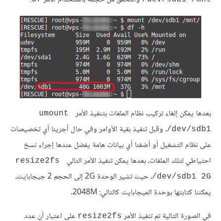
بعدها يمكن إلغاء تركيب نظام الملفات بتنفيذ الأمر
umount 
، وقبل تنفيذ بقية الأوامر وفي حال أجرينا أي تخصيصات
/dev/sdb1
على نظام التشغيل أو أضفنا أي بيانات هامة يفضل عندها إجراء نسخ
احتياطي لتلك الملفات، بعدها يمكن تنفيذ الأمر التالي
resize2fs 
، حيث تشير الوحدة 2G إلى الحجم 2 جيجابايت،
/dev/sdb1 2G
يمكننا كتابتها بوحدة الميجابايت كالتالي: 2048M.
في الصورة التالية تم تنفيذ الأمر
على اعتبار أن عدد
resize2fs