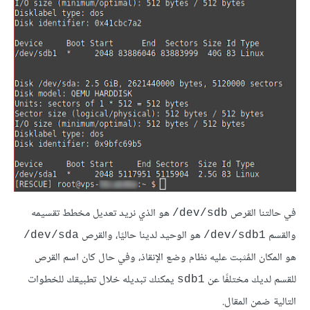
في حالتنا القرص
هو الذي نريد تعديل مخطط تقسيمه
‎/dev/sdb
والقسم
هو الوحيد لدينا حاليًا، والقرص
‎/dev/sda
‎/dev/sdb1
هو المكان المٌثبت عليه نظام وضع الإنقاذ، وفي حال كان اسم القرص
للقسم لديك مختلفًا عن
يمكنك تبديله خلال تطبيقك للخطوات
sdb1
التالية ضمن المقال.