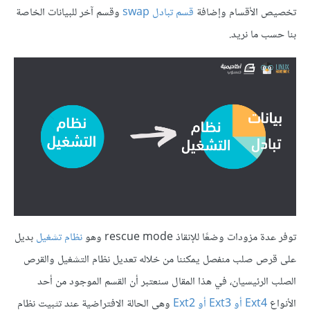
تخصيص الأقسام وإضافة
قسم تبادل swap
وقسم آخر للبيانات الخاصة
بنا حسب ما نريد.
توفر عدة مزودات وضعًا للإنقاذ rescue mode وهو
نظام تشغيل
بديل
على قرص صلب منفصل يمكننا من خلاله تعديل نظام التشغيل والقرص
الصلب الرئيسيان، في هذا المقال سنعتبر أن القسم الموجود من أحد
الأنواع
Ext4 أو Ext3 أو Ext2
وهي الحالة الافتراضية عند تثبيت نظام