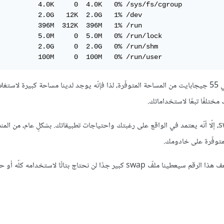
          4.0K     0  4.0K   0% /sys/fs/cgroup

          2.0G   12K  2.0G   1% /dev

          396M  312K  396M   1% /run

          5.0M     0  5.0M   0% /run/lock

          2.0G     0  2.0G   0% /run/shm

          100M     0  100M   0% /run/user
كما يمكنك أن ترى في السطر الأول، يمتلك القرص الصلب الخاصّ بنا حوالي 55 جيجابايت من المساحة المتوفّرة، لذا فإنّه يوجد لدينا مساحة كبيرة لا
تلفًا تبعًا لاستخداماتك.
على الرغم من أنّه يوجد العديد من الآراء حول الحجم المناسب لملفّ swap، إلّا أنّه يعتمد في الواقع على رغبتك واحتياجات تطبيقاتك. بشكلٍ عام،
بما أنّ خادومنا يحتوي 4 جيجابايت من الذاكرة العشوائية هنا، وبما أنّ ضعف هذا الرقم سيعطينا ملفّ swap كبير جدًا لن نحتاج بتاتًا ل