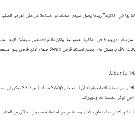
اظ بها في "ذاكرته" ريثما يعمل. سيتم استخدام المساحة من على القرص الصلب م
ن تلك الموجودة في الذاكرة العشوائية، ولكنّ نظام التشغيل سيفضّل الإبقاء على
التطبيق العامِلة حاليًا في الذاكرة العشوائية مع استخدام قرص Swap للبيانات الأقدم. بشكلٍ عام، يعتبر امتلاك قرص Swap صمّ
: على الرغم من أنّ قرص Swap مستحسن للأنظمة التي تستخدم الأقراص الصلبة التقل
ة التي توفّر الخدمة لك ولجيرانك.
 نتائج أفضل بما يتعلّق بالأداء وسيقلّص من احتمالية حصول مشاكل مع العتاد.