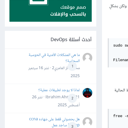
ى ما إذا كنّا نمتلك بالفعل قرص Swap أم لا. يمكننا امتلاك أكثر من قرص أو ملفّ Swap واحد، ولكن بشكلٍ
أحدث أسئلة DevOps
sudo s
ما هي المشكلات الأمنية في الحوسبة
السحابية؟
Filena
1
محمد فائز العامري2 · نشر
16 سبتمبر
2025
 الحالية
لماذا لا يوجد تطبيقات عملية؟
Ibrahim Ahmed21 · نشر
26
2
أغسطس 2025
free -
هل بحصولي فقط على شهاده ccna
&ccnp ساجد عمل
3