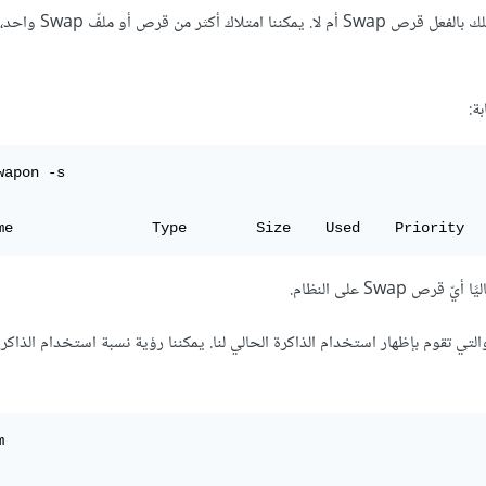
قبل أن نبدأ، سنأخذ جولةً على نظام التشغيل الخاصّ بنا لنر
wapon -s
me                Type        Size    Used    Priority
Swa على النظام.
والتي تقوم بإظهار استخدام الذاكرة الحالي لنا. يمكننا رؤية نسبة استخدام الذاكرة
m