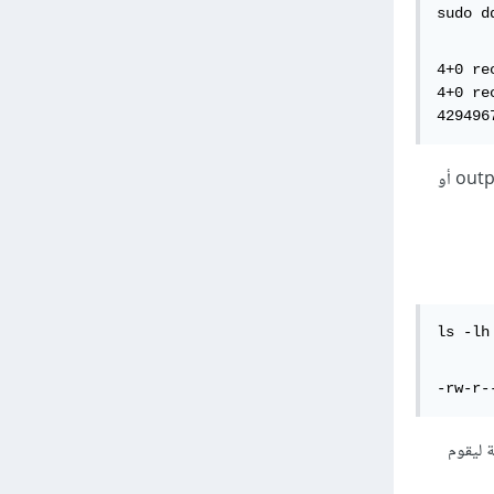
sudo d
4+0 re
4+0 re
429496
(والذي يرمز إلى output file أو
ls -lh
-rw-r-
 تكون قد لاحظت أنّه أخذ وقتًا ليكتمل، في خادومنا التجريبي، سترى أنّ النظام استغرق 18 ثانية ليقوم