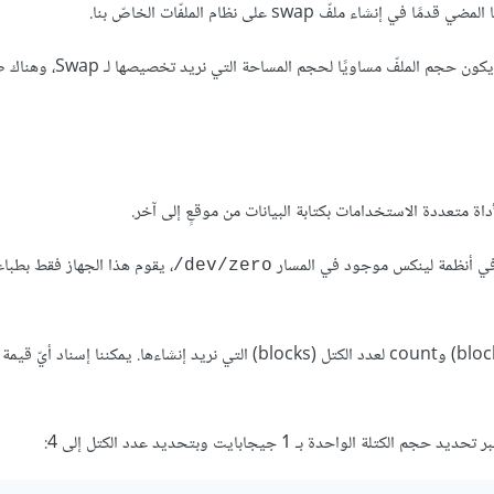
فّ swap على نظام الملفّات الخاصّ بنا.
ضمن المسار الجذر (/). يجب أن يكون حجم الملفّ مساويًا لحجم
داة متعددة الاستخدامات بكتابة البيانات من موقعٍ إلى آخر.
ص في أنظمة لينكس موجود في المسار
، يقوم هذا الجهاز فقط بطباع
dev/zero/
لحجم الكتلة الواحدة (block size) وcount لعدد الكتل (blocks) التي نريد إنشاءها. يمكننا إسناد أ