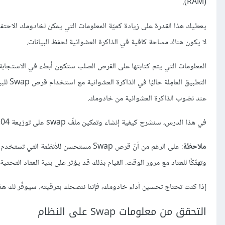
(RAM).
يعطيك هذا القدرة على زيادة كميّة المعلومات التي يمكن لخادومك الاحتف
لا يكون هناك مساحة كافية في الذاكرة العشوائية لحفظ البيانات.
المعلومات التي يتم كتابتها على القرص الصلب ستكون أبطء في الاستجابة م
عند نضوب الذاكرة العشوائية من خادومك.
في هذا الدرس، سنشرح كيفية إنشاء وتمكين ملفّ swap على توزيعة Ubuntu 14.04.
ملاحظة
وتهتّكًا للعتاد مع مرور الوقت. القيام بذلك قد يؤثر على بنية العتاد التحتي
إذا كنت تحتاج تحسين أداء خادومك، فإننا ننصحك بترقيته. سيوفّر لك هذا
التحقق من معلومات Swap على النظام