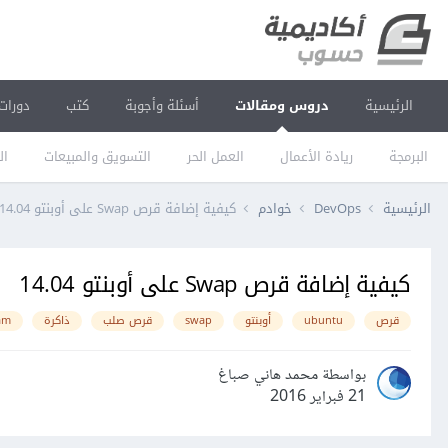
الرئيسية
دروس ومقالات
أسئلة وأجوبة
كتب
دورات
البرمجة
ريادة الأعمال
العمل الحر
التسويق والمبيعات
ال
الرئيسية
DevOps
خوادم
كيفية إضافة قرص Swap على أوبنتو 14.04
كيفية إضافة قرص Swap على أوبنتو 14.04
قرص
ubuntu
أوبنتو
swap
قرص صلب
ذاكرة
am
بواسطة محمد هاني صباغ
21 فبراير 2016