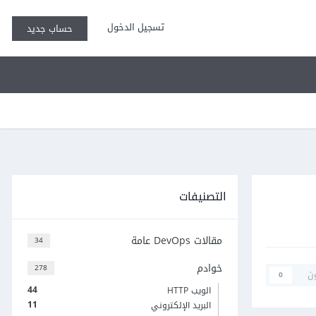
تسجيل الدخول
حساب جديد
التصنيفات
مقالات DevOps عامة
34
خوادم
278
ن
0
44
الويب HTTP
11
البريد الإلكتروني