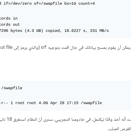
d if=/dev/zero of=/swapfile bs=1G count=4
cords in

cords out

7296 bytes (4.3 GB) copied, 18.6227 s, 231 MB/s
of
 /swapfile
-r-- 1 root root 4.0G Apr 28 17:15 /swapfile
إذا قمت بتنفيذ الأمر السابق لإنشاء ملف swap بنجاح، فقد