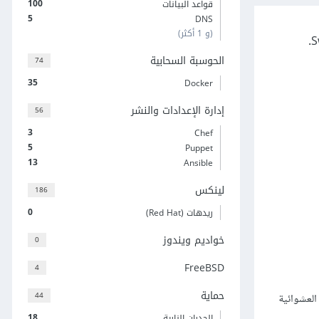
100
قواعد البيانات
5
DNS
(و 1 أكثر)
الحوسبة السحابية
74
35
Docker
إدارة الإعدادات والنشر
56
3
Chef
5
Puppet
13
Ansible
لينكس
186
0
ريدهات (Red Hat)
خواديم ويندوز
0
FreeBSD
4
حماية
44
العشوائية
18
الجدران النارية