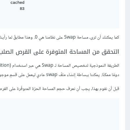
    cached

        83

كما يمكنك أن ترى، مساحة Swap على نظامنا هي 0. وهذا مطابقٌ لما رأيناه في الأمر السابق.
التحقق من المساحة المتوفرة على القرص الصلب
دومًا ممكنًا. يمكننا ببساطة إنشاء ملفّ swap عادي ليعمل على قسمٍ موجودٍ بالفعل.
قبل أن نقوم بهذا، يجب أن نعرف حجم المساحة الحرّة المتوفّرة على القر