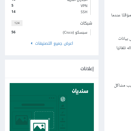
5
VPN
14
SSH
ؤقتًا عندما
شبكات
124
56
سيسكو (Cisco)
 بيانات
اعرض جميع التصنيفات
ام أمانٍ فاصل يتم استعماله تلقائيًا
إعلانات
يدية، إلّا أنّ استخدام Swap مع أقراص SSD يمكن أن يسبب مشاكل