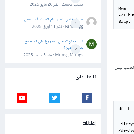
      
مصعب محمد2 · نشر
26 مايو 2025
Mem:  
-/+ bu
سيرفر خاص بك او عام لاستضافة دومين
Swap: 
4
Fahd Ggg · نشر
11 أبريل 2025
كيف يمكن تشغيل المشروع على المتصفح
بدون دومين؟
2
Mnnvg Mnbgv · نشر
5 مارس 2025
ضي للقرص الصلب ليس
تابعنا على
df -h
إعلانات
Filesy
/dev/v