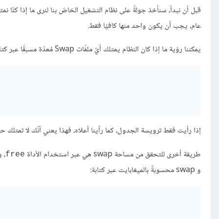
عام، يجب أن يكون واحد منها كافيًا فقط.
يمكننا رؤية ما إذا كان النظام يمتلك أيّ ملفّات Swap مُعدّة مسبقًا عبر كتابة:
إذا رأيت فقط ترويسة الجدول، كما رأينا أعلاه، فهذا يعني أنّك لا تمتلك حاليًا أيّ قرص p
طريقة أخرى للتحقق من مساحة swap هي عبر استخدام الأداة
، 
free
و swap محسوبةً بالميغابايت عبر كتابة: