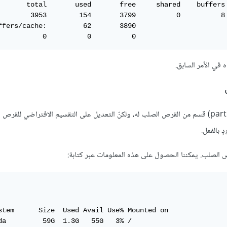
       total       used       free     shared    buffers 
        3953        154       3799          0          8 
ffers/cache:         62       3890

           0          0          0
الطريقة النموذجية لتخصيص المساحة لـ Swap هي عبر استخدام (partition) قسم من القرص الصلب له، ولكنّ التعديل على التقسيم الافترا
ص الصلب. يمكننا الحصول على هذه المعلومات عبر كتابة:
stem      Size  Used Avail Use% Mounted on

da         59G  1.3G   55G   3% /
