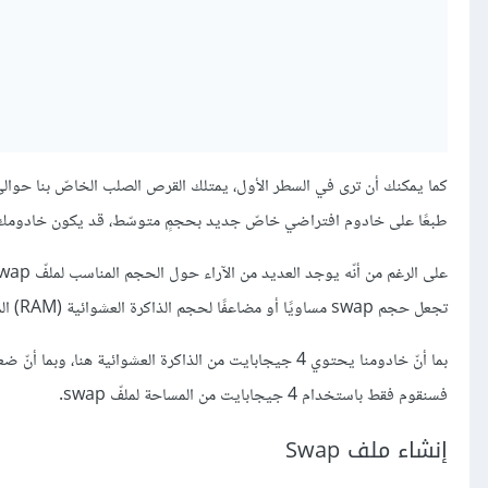
طبعًا على خادوم افتراضي خاصّ جديد بحجمٍ متوسّط، قد يكون خادومك مخ
تجعل حجم swap مساويًا أو مضاعفًا لحجم الذاكرة العشوائية (RAM) المتوفّرة على خادومك.
فسنقوم فقط باستخدام 4 جيجابايت من المساحة لملفّ swap.
إنشاء ملف Swap