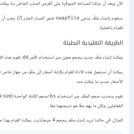
الآن وبعد أن عرفنا المساحة المتوفّرة على القرص الصلب الخاصّ بنا، يمكننا المضي قدمًا في إنشاء مل
سنقوم بإنشاء ملفّ يدعى
swapfile
للقيام بالعملية:
الطريقة التقليدية البطيئة
يمكننا إنشاء ملفّ جديد بحجمٍ معيّن عبر استخدام الأمر
. تقوم هذه الأ
dd
يمكننا أن نستعمل هذه الأداة للقيام بكتابة أصفار إلى ملفّ من جهازٍ خا
الأصفار حسب ما يُطلبُ منه.
نقوم بتحديد حجم الملفّ عبر استخدام
bs
المُعامِلين، ولكن ما يهم حقًا هو نتيجتهما معًا.
كمثال، في حالتنا نريد إنشاء ملف بحجم 4 جيجابايت. يمكننا القيام بهذا عبر تحديد حجم الكتلة الواحدة بـ 1 جيجابايت وبتحديد عدد الكتل إلى 4: