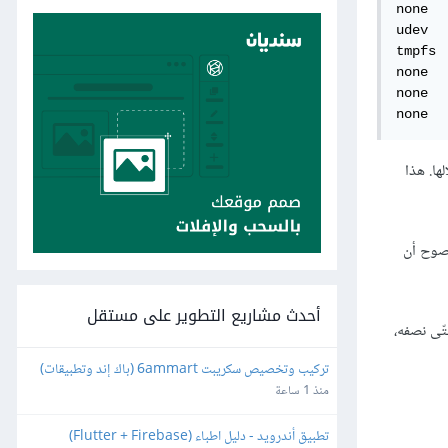
none  
udev  
tmpfs 
none  
none  
none  
ستغلالها. هذا
 من المنصوح أن
أحدث مشاريع التطوير على مستقل
استخدامه كلّه أو حتّى نصفه،
تركيب وتخصيص سكريبت 6ammart (باك إند وتطبيقات) 
ورفعه على السيرفر والمتجر
منذ 1 ساعة
تطبيق أندرويد - دليل اطباء (Flutter + Firebase)