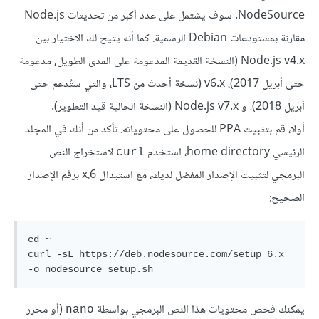
NodeSource. سوف يشتمل على عدد أكبر من تحديثات Node.js
مقارنة بمستودعات Debian الرسمية. كما أنه يتيح لك الاختيار بين
Node.js v4.x (النسخة القديمة المدعومة على المدى الطويل, مدعومة
حتى أبريل 2017)، v6.x (نسخة أحدث من LTS، والتي ستُدعم حتى
أبريل 2018)، و Node.js v7.x (النسخة الحالية قيد التطوير).
أولا، قم بتثبيت PPA للحصول على محتوياته. تأكد من أنك في المجلد
الرئيسي home directory، استخدم
لاستخراج النص
curl
البرمجي لتثبيت الإصدار المفضل لديك، مع استبدال 6.x برقم الإصدار
الصحيح:
cd ~

curl -sL https://deb.nodesource.com/setup_6.x 
-o nodesource_setup.sh
يمكنك فحص محتويات هذا النص البرمجي بواسطة
(أو محرر
nano