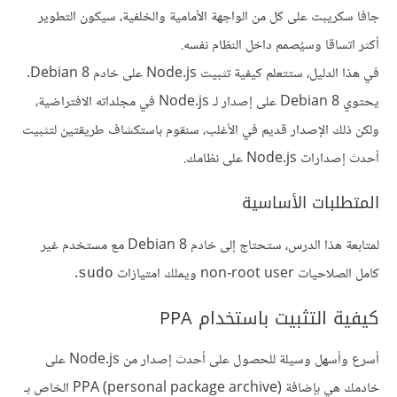
جافا سكريبت على كل من الواجهة الأمامية والخلفية، سيكون التطوير
أكثر اتساقا وسيُصمم داخل النظام نفسه.
في هذا الدليل، ستتعلم كيفية تثبيت Node.js على خادم Debian 8.
يحتوي Debian 8 على إصدار لـ Node.js في مجلداته الافتراضية،
ولكن ذلك الإصدار قديم في الأغلب، سنقوم باستكشاف طريقتين لتثبيت
أحدث إصدارات Node.js على نظامك.
المتطلبات الأساسية
لمتابعة هذا الدرس، ستحتاج إلى خادم Debian 8 مع مستخدم غير
كامل الصلاحيات non-root user ويملك امتيازات
.
sudo
كيفية التثبيت باستخدام PPA
أسرع وأسهل وسيلة للحصول على أحدث إصدار من Node.js على
خادمك هي بإضافة PPA (personal package archive) الخاص بـ