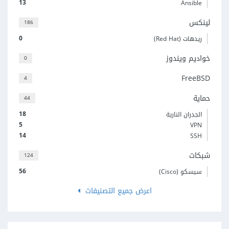
13
Ansible
لينكس
186
0
ريدهات (Red Hat)
خواديم ويندوز
0
FreeBSD
4
حماية
44
18
الجدران النارية
5
VPN
14
SSH
شبكات
124
56
سيسكو (Cisco)
اعرض جميع التصنيفات