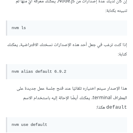
إن كان لديك عدة إصدارات من Node.js، يمكنك معرفة أيّ منها تم
تثبيته بكتابة:
nvm ls
إذا كنت ترغب في جعل أحد هذه الإصدارات نسختك الافتراضية، يمكنك
كتابة:
nvm alias default 6.9.2
هذا الإصدار سيتم اختياره تلقائيًا عند فتح جلسة عمل جديدة على
المِطراف terminal. يمكنك أيضًا الإحالة إليه باستخدام الاسم
هكذا:
default
nvm use default