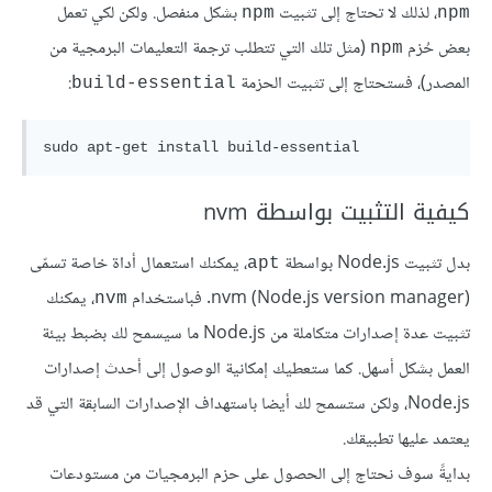
، لذلك لا تحتاج إلى تثبيت
بشكل منفصل. ولكن لكي تعمل
npm
npm
بعض حُزم
(مثل تلك التي تتطلب ترجمة التعليمات البرمجية من
npm
المصدر)، فستحتاج إلى تثبيت الحزمة
:
build-essential
sudo apt-get install build-essential
كيفية التثبيت بواسطة nvm
بدل تثبيت Node.js بواسطة
، يمكنك استعمال أداة خاصة تسمّى
apt
nvm (Node.js version manager). فباستخدام
، يمكنك
nvm
تثبيت عدة إصدارات متكاملة من Node.js ما سيسمح لك بضبط بيئة
العمل بشكل أسهل. كما ستعطيك إمكانية الوصول إلى أحدث إصدارات
Node.js، ولكن ستسمح لك أيضا باستهداف الإصدارات السابقة التي قد
يعتمد عليها تطبيقك.
بدايةً سوف نحتاج إلى الحصول على حزم البرمجيات من مستودعات