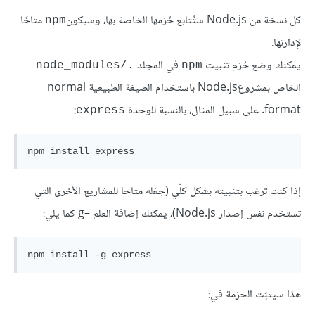
كل نسخة من Node.js ستُتابع حُزمها الخاصة بها، وسيكون
متاحًا
npm
لإدارتها.
يمكنك وضع حُزم تثبيت
في المجلد
./node_modules
npm
الخاص بمشروعNode.js باستخدام الصيغة الطبيعية normal
format. على سبيل المثال، بالنسبة للوحدة
:
express
npm install express
إذا كنت ترغب بتثبيته بشكل كلّي (جعْله متاحا للمشاريع الأخرى التي
تستخدم نفس إصدار Node.js)، يمكنك إضافة العلم –g كما يلي:
npm install -g express
هذا سيثبّت الحزمة في: