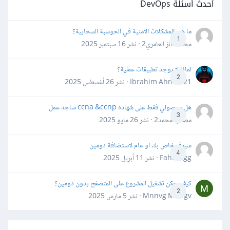
أحدث أسئلة DevOps
ما هي المشكلات الأمنية في الحوسبة السحابية؟
1
محمد فائز العامري2 · نشر
16 سبتمبر 2025
لماذا لا يوجد تطبيقات عملية؟
2
Ibrahim Ahmed21 · نشر
26 أغسطس 2025
هل بحصولي فقط على شهاده ccna &ccnp ساجد عمل
3
مصعب محمد2 · نشر
26 مايو 2025
سيرفر خاص بك او عام لاستضافة دومين
4
Fahd Ggg · نشر
11 أبريل 2025
كيف يمكن تشغيل المشروع على المتصفح بدون دومين؟
2
Mnnvg Mnbgv · نشر
5 مارس 2025