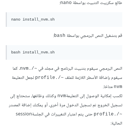
طالع سكريبت التثبيت بواسطة
:
nano
nano install_nvm.sh
قم بتشغيل النص البرمجي بواسطة
:
bash
bash install_nvm.sh
النص البرمجي سيقوم بتثبيت البرنامج في مجلد في
. كما
~/.nvm
سيقوم بإضافة الأسطر اللازمة للملف
لجعل التعليمة
~/.profile
متاحًا.
nvm
لكسب إمكانية الوصول إلى التعليمة
وكذلك وظائفها، ستحتاج إلى
nvm
تسجيل الخروج ثم تسجيل الدخول مرة أخرى، أو يمكنك إضافة المصدر
حتى يتم اعتبار التغييرات في الجلسةsession
~/.profile
الحالية: