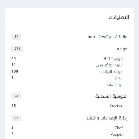
التصنيفات
مقالات DevOps عامة
34
خوادم
278
44
الويب HTTP
11
البريد الإلكتروني
100
قواعد البيانات
5
DNS
(و 1 أكثر)
الحوسبة السحابية
74
35
Docker
إدارة الإعدادات والنشر
56
3
Chef
5
Puppet