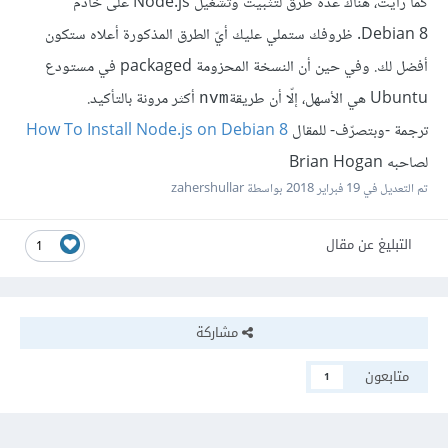
كما رأيت، هناك عدة طرق لتثبيت وتشغيل Node.js على خادم
Debian 8. ظروفك ستملي عليك أيّ الطرق المذكورة أعلاه ستكون
أفضل لك. وفي حين أن النسخة المحزومة packaged في مستودع
Ubuntu هي الأسهل، إلّا أن طريقة
أكثر مرونة بالتأكيد.
nvm
ترجمة -وبتصرّف- للمقال
How To Install Node.js on Debian 8
لصاحبه Brian Hogan
تم التعديل في
19 فبراير 2018
بواسطة zahershullar
التبليغ عن مقال
1
مشاركة
متابعون
1