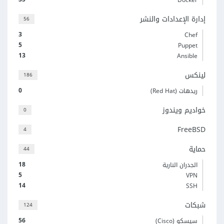
إدارة الإعدادات والنشر
56
3
Chef
5
Puppet
13
Ansible
لينكس
186
0
ريدهات (Red Hat)
خواديم ويندوز
0
FreeBSD
4
حماية
44
18
الجدران النارية
5
VPN
14
SSH
شبكات
124
56
سيسكو (Cisco)