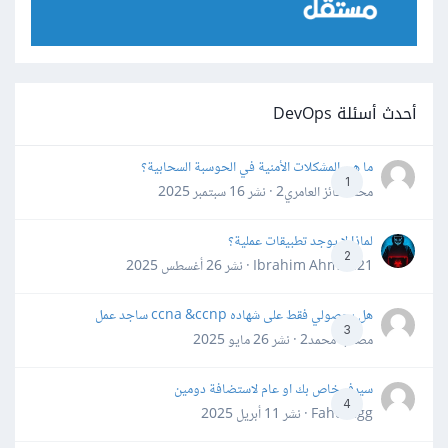
أحدث أسئلة DevOps
ما هي المشكلات الأمنية في الحوسبة السحابية؟
1
محمد فائز العامري2 · نشر
16 سبتمبر 2025
لماذا لا يوجد تطبيقات عملية؟
2
Ibrahim Ahmed21 · نشر
26 أغسطس 2025
هل بحصولي فقط على شهاده ccna &ccnp ساجد عمل
3
مصعب محمد2 · نشر
26 مايو 2025
سيرفر خاص بك او عام لاستضافة دومين
4
Fahd Ggg · نشر
11 أبريل 2025