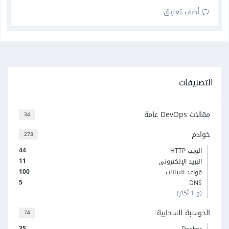
أضف تعليق
التصنيفات
مقالات DevOps عامة
34
خوادم
278
44
الويب HTTP
11
البريد الإلكتروني
100
قواعد البيانات
5
DNS
(و 1 أكثر)
الحوسبة السحابية
74
35
Docker