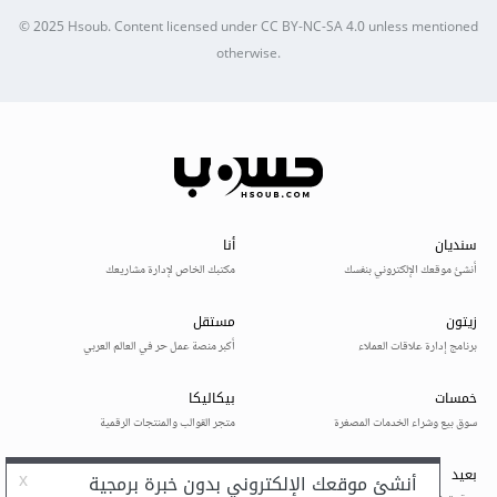
© 2025
Hsoub
.
Content licensed under
CC BY-NC-SA 4.0
unless mentioned
otherwise.