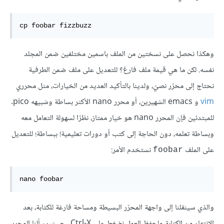
cp foobar fizzbuzz 
وهكذا نحصل على نسختين من الملف باسمين مختلفين ضمن المجلد
نفسه. لكن ما هي قيمة ملف فارغ؟ للتعديل على ملف ضمن الطرفية
نحتاج إلى محرّر نصيّ، ولدينا بالتأكيد العديد من الخيارات، مثل محرري
vim
و emacs الشهيرين، أو محرر nano الأكثر بساطة وشبيهه pico.
للمبتدئين فإن المحرر nano هو خيار ممتاز، نظرًا لسهولة التعامل معه
وبساطة تعلمه، دون الحاجة إلى كتب أو دورات تعليمية! ببساطة؛ للتعديل
على الملف
نستخدم الأمر:
foobar
nano foobar 
والذي سينقلنا إلى واجهة المحرّر البسيطة ومساحة فارغة للكتابة، بعد
الانتهاء من الكتابة ولحفظ العمل نضغط على Ctrl-X ، حيث يسألنا المحرر