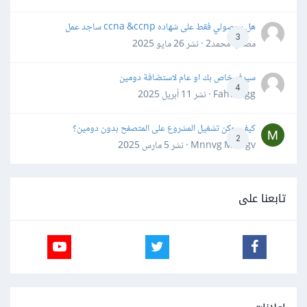
هل بحصولي فقط على شهاده ccna &ccnp ساجد عمل
3
مصعب محمد2 · نشر
26 مايو 2025
سيرفر خاص بك او عام لاستضافة دومين
4
Fahd Ggg · نشر
11 أبريل 2025
كيف يمكن تشغيل المشروع على المتصفح بدون دومين؟
2
Mnnvg Mnbgv · نشر
5 مارس 2025
تابعنا على