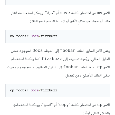
الأمر
هو اختصار للكلمة
أو "حرّك"، ويمكن استخدامه لنقل
move
mv
ملف أو مجلد من مكانٍ لآخر، أو لإعادة التسمية مع النقل:
mv foobar 
Docs
/
fizzbuzz 
ينقل الأمر السابق الملف
إلى المجلد
الموجود ضمن
Docs
foobar
الدليل الحالي، ويُعيد تسميته إلى
. كما يمكننا استخدام
fizzbuzz
الأمر
لنسخ الملف
إلى الدليل المطلوب باسم جديد، بحيث
foobar
cp
يبقى الملف الأصليّ دون تعديل:
cp foobar 
Docs
/
fizzbuzz 
الأمر
هو اختصار للكلمة "copy" أو "انسخ"، ويمكننا استخدامها
cp
بالشكل التالي أيضًا: