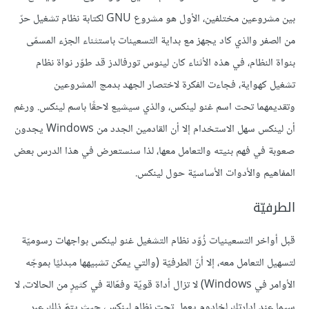
بين مشروعين مختلفين، الأول هو مشروع GNU لكتابة نظام تشغيل حرّ
من الصفر والذي كاد يجهز مع بداية التسعينات باستثناء الجزء المسمّى
بنواة النظام، في هذه الأثناء كان لينوس تورفالدز قد طوّر نواة نظام
تشغيل كهواية، فجاءت الفكرة لاختصار الجهد بدمج المشروعين
وتقديمهما تحت اسم غنو لينكس، والذي سيشيع لاحقًا باسم لينكس. ورغم
أن لينكس سهل الاستخدام إلا أن القادمين الجدد من Windows يجدون
صعوبة في فهم بنيته والتعامل معها، لذا سنستعرض في هذا الدرس بعض
المفاهيم والأدوات الأساسيّة حول لينكس.
الطرفيّة
قبل أواخر التسعينيات زُوّد نظام التشغيل غنو لينكس بواجهات رسوميّة
لتسهيل التعامل معه، إلا أنّ الطرفيّة (والتي يمكن تشبيهها مبدئيًا بموجّه
الأوامر في Windows) لا تزال أداة قويّة وفعّالة في كثيرٍ من الحالات، لا
سيما عند إدارتك لخادوم يعمل تحت نظام لينكس، حيث يتمّ ذلك عبر