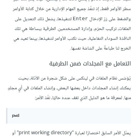
سطر الأوامر فقط، إذ تنفّذ جميع المهام الإدارية من خلال كتابة الأوامر
والضغط على زرّ الإدخال
لتنفيذها، يشمل ذلك التعديل على
Enter
الملفات، تركيب الحزم، وإدارة المستخدمين. الطرفية ببساطة هي تلك
النافذة السوداء التفاعلية، حيث نكتب الأوامر لتنفيذها، بينما تعيد هي
الخرج لنا طباعةً على الشاشة نفسها.
التعامل مع المجلدات ضمن الطرفية
يُؤسّس نظام الملفات في لينكس على شكل شجرة من الأدّلة، بحيث
يمكنك إنشاء المجلدات داخل بعضها البعض، وإنشاء الملفات في أيٍ مجلدٍ
منها. لمعرفة ما هو الدليل الذي تقف عنده حاليًا، نفّذ الأمر:
pwd
يمثّل الأمر السابق اختصارًا لعبارة "print working directory" أو