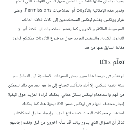
بحيث يتمكن مالكها فقط من التعامل معها. تُسمّى القواعد التي تُنظّم
وتدير هذه الإمكانية بالأذونات أو الصلاحيات Permissions. وعلى
غرار يونكس، يقسّم لينكس المستخدمين إلى ثلاث فئات؛ المالك،
المجموعة المالكة، والآخرين، كما يقسّم الصلاحيات إلى ثلاثة أنواع؛
القراءة، الكتابة، والتنفيذ. للمزيد حول موضوع الأذونات يمكنكم قراءة
مقالنا السابق عنها من هنا.
تعلّم ذاتيًا
لم نقدّم في درسنا هذا سوى بعض المفردات الأساسيّة في التعامل مع
بيئة أنظمة لينكس، إلا أنك بالتأكيد تحتاج إلى ما هو أبعد من ذلك لتممكن
من فهم واستخدام لينكس بشكل مثالي. يمكنك قراءة المزيد حول كيفيّة
إنجاز مختلف المهام في لينكس ضمن الأكاديميّة هنا، كما يمكنك
استخدام محركات البحث لاستطلاع المزيد وإيجاد حلول لمشكلاتك،
تذكّر أنّ السؤال الذي يدور ببالك قد سأله آخرون من قبل وتمّت إجابتهم