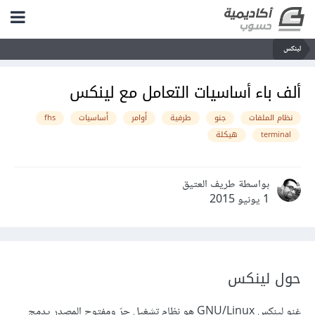
لينكس
ألف باء أساسيات التعامل مع لينكس
نظام الملفات
جنو
طرفية
أوامر
أساسيات
fhs
terminal
هيكلة
بواسطة طريف العتيق
1 يونيو 2015
حول لينكس
غنو لينكس GNU/Linux هو نظام تشغيل حرّ ومفتوح المصدر يدمج