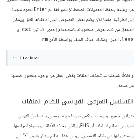
عن رغبتنا بحفظ التعديلات، نضغط
للموافقة ثم Enter لنعود مجددًا
y
إلى الطرفية. ملفنا الآن يضم بعض النصوص التي أدخلناها للتوّ، ويمكن
التحقق من ذلك بعرض محتوياته باستخدام إحدى الأداتين
أو
cat
. أخيرًا، يمكنك حذف الملف بواسطة الأمر
:
rm
less
rm fizzbuzz 
وخلافًا للمجلدات، تُحذف الملفات بغض النظر عن وجود محتوى ضمنها
من عدمه.
التسلسل الهرمي القياسي لنظام الملفات
تتوافق جميع توزيعات لينكس تقريبًا مع ما يسمى بالتسلسل الهرمي
القياسي لنظام الملفات أو FHS، والذي يحدّد الأدلة الرئيسية؛ أغراضها
ومحتوياتها في نظام التشغيل. ووفق هذا النظام يشار بالرمز "/" إلى