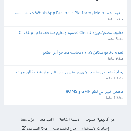
مطلوب خبير Meta وWhatsApp Business Platform لاعتماد منصة 
واتساب
منذ 5 ساعة
مطلوب مصمم/خبير ClickUp لتصميم وتنظيم مساحات داخل ClickUp
منذ 6 ساعة
تطوير برنامج متكامل لإدارة ومحاسبة مطاحن أهل الطايع
منذ 9 ساعة
بحاجة لشخص يساعدني بتوزيع استبيان علمي في مجال هندسة البرمجيات
منذ 10 ساعة
مختص خبير  في نظم  GMP و eQMS
منذ 10 ساعة
عن أكاديمية حسوب
الأسئلة الشائعة
اكتب معنا
درّب معنا
إرشادات الاستخدام
بيان الخصوصية
مركز المساعدة