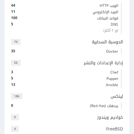
44
الويب HTTP
11
البريد الإلكتروني
100
قواعد البيانات
5
DNS
(و 1 أكثر)
الحوسبة السحابية
74
35
Docker
إدارة الإعدادات والنشر
56
3
Chef
5
Puppet
13
Ansible
لينكس
186
0
ريدهات (Red Hat)
خواديم ويندوز
0
FreeBSD
4