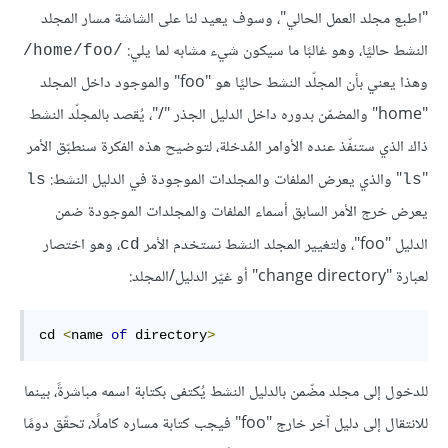
"اطبع مجلد العمل الحالي"، وسوف يعيد لنا على الشاشة مسار المجلد
النشط حاليًا، وهو غالبًا ما سيكون شيء مشابه لما يلي:
/home/foo/
وهذا يعني بأن المجلّد النشط حاليًا هو "foo" والموجود داخل المجلد
"home" والمضمّن بدوره داخل الدليل الجذر "/"، يُقصد بالمجلّد النشط
ذاك الذي ستنفّذ عنده الأوامر المُدخلة، لتوضيح هذه الفكرة سنطبّق الأمر
"
" والذي يعرض الملفات والمجلدات الموجودة في الدليل النشط:
ls
ls
يعرض خرج الأمر السابق أسماء الملفات والمجلدات الموجودة ضمن
الدليل "foo"، ولتغيير المجلد النشط نستخدم الأمر
، وهو اختصار
cd
لعبارة "change directory" أو غيّر الدليل/المجلد:
cd 
<
name 
of
 directory
>
للدخول إلى مجلد مضّمن بالدليل النشط يُكتفى بكتابة اسمه مباشرةً، بينما
للانتقال إلى دليل آخر خارج "foo" فيجب كتابة مساره كاملًا، تحقّق دومًا