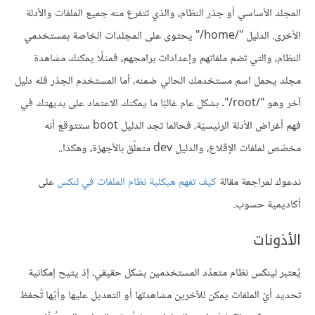
المجلد الأساسي أو جذر النظام، والذي تتفرع منه جميع الملفات والأدلة
الأخرى. الدليل "/home/" يحتوى على المجلدات الخاصة بمستخدمي
النظام، والتي تضم ملفاتهم وإعدادات برامجهم، فمثلًا يمكنك مشاهدة
مجلد يحمل اسم مستخدمك الحالي ضمنه، أما المستخدم الجذر فله دليل
آخر وهو "/root/". بشكل عام غالبًا ما يمكنك الاعتماد على بديهتك في
فهم أغراض الأدلة الرئيسيّة، فحالما تجد الدليل boot ستتوقع أنه
مخصّص لملفات الإقلاع، والدليل dev متعلّق بالأجهزة، وهكذا..
ندعوك لمراجعة مقالة
كيف تفهم هيكلية نظام الملفات في لنكس
على
أكاديمية حسوب.
الأذونات
يُعتبر لينكس نظام متعدّد المستخدمين بشكل حقيقي، إذ يتيح إمكانية
تحديد أيّ الملفات يمكن للآخرين مشاهدتها أو التعديل عليها وأيّها تُحفظ