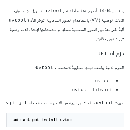
بدءًا من 14.04، أصبح هنالك أداة هي
لتسهيل مهمة توليد
uvtool
الآلات الوهمية (VM) باستخدام الصور السحابية؛ توفر الأداة
uvtool
آليةً للمزامنة بين الصور السحابية محليًا واستخدامها لإنشاء آلات وهمية
في غضون دقائق.
حزم Uvtool
الحزم الآتية واعتمادياتها مطلوبةٌ لاستخدام
:
uvtool
uvtool
uvtool-libvirt
تثبيت
مثله كمثل غيره من التطبيقات باستخدام
:
apt-get
uvtool
sudo apt-get install uvtool