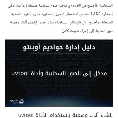
السحابية، فأصبح من الضروري توفير صور سحابية مستقرة وآمنة؛ وفي
إصدارة 12.04، تحسن استعمال الصور السحابية خارج البنية التحتية
للسحابة؛ وأصبح الآن بالإمكان استخدام هذه الصور لإنشاء آلات وهمية
دون الحاجة إلى إجراء تثبيت كامل.
إنشاء آلات وهمية باستخدام الأداة uvtool