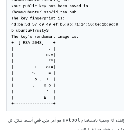
/home/ubuntu/.ssh/id_rsa.

Your public key has been saved in 
/home/ubuntu/.ssh/id_rsa.pub.

The key fingerprint is:

4d:ba:5d:57:c9:49:ef:b5:ab:71:14:56:6e:2b:ad:9
b ubuntu@TrustyS

The key's randomart image is:

+--[ RSA 2048]----+

|               ..|

|              o.=|

|          .    **|

|         +    o+=|

|        S . ...=.|

|         o . .+ .|

|        . .  o o |

|              *  |

|             E   |

+-----------------+
إنشاء آلة وهمية باستخدام
هو أمر هيّن، ففي أبسط شكل، كل
uvtool
ما عليك فعله هو تنفيذ الأمر: