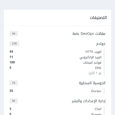
التصنيفات
مقالات DevOps عامة
34
خوادم
278
44
الويب HTTP
11
البريد الإلكتروني
100
قواعد البيانات
5
DNS
(و 1 أكثر)
الحوسبة السحابية
74
35
Docker
إدارة الإعدادات والنشر
56
3
Chef
5
Puppet