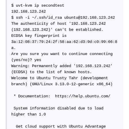
$ uvt-kvm ip secondtest

192.168.123.242

$ ssh -i ~/.ssh/id_rsa ubuntu@192.168.123.242

The authenticity of host '192.168.123.242 
(192.168.123.242)' can't be established.

ECDSA key fingerprint is 
3a:12:08:37:79:24:2f:58:aa:62:d3:9d:c0:99:66:8
a.

Are you sure you want to continue connecting 
(yes/no)? yes

Warning: Permanently added '192.168.123.242' 
(ECDSA) to the list of known hosts.

Welcome to Ubuntu Trusty Tahr (development 
branch) (GNU/Linux 3.13.0-12-generic x86_64)

 * Documentation:  https://help.ubuntu.com/

 System information disabled due to load 
higher than 1.0

  Get cloud support with Ubuntu Advantage 