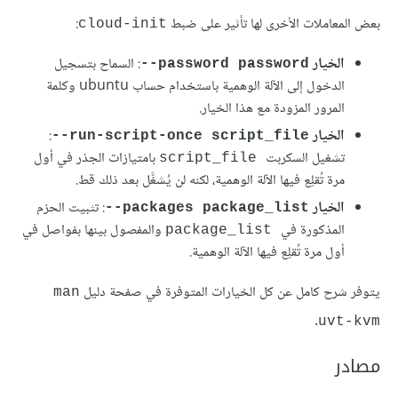
بعض المعاملات الأخرى لها تأثير على ضبط
:
cloud-init
الخيار
‎
: السماح بتسجيل
--password password
الدخول إلى الآلة الوهمية باستخدام حساب ubuntu وكلمة
المرور المزودة مع هذا الخيار.
الخيار
‎
:
--run-script-once script_file
تشغيل السكربت
بامتيازات الجذر في أول
script_file
مرة تُقلِع فيها الآلة الوهمية، لكنه لن يُشغَّل بعد ذلك قط.
الخيار
: تثبيت الحزم
‎--packages package_list
المذكورة في
والمفصول بينها بفواصل في
package_list
أول مرة تُقلِع فيها الآلة الوهمية.
يتوفر شرح كامل عن كل الخيارات المتوفرة في صفحة دليل
man
.
uvt-kvm
مصادر