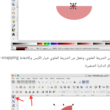
نكرر القاعدة ونعطي الشكل المكرر لونا أقتم، ثم نقوم بتدويره مرة واحدة من الشريط العلوي، ون