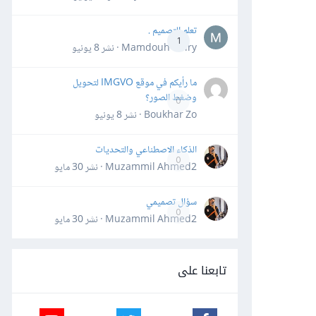
تعلم التصميم .
1
Mamdouh Khiry · نشر
8 يونيو
ما رأيكم في موقع IMGVO لتحويل
وضغط الصور؟
0
Boukhar Zo · نشر
8 يونيو
الذكاء الاصطناعي والتحديات
0
Muzammil Ahmed2 · نشر
30 مايو
سؤال تصميمي
0
Muzammil Ahmed2 · نشر
30 مايو
تابعنا على