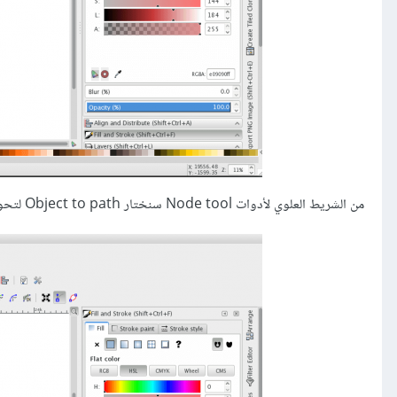
من الشريط العلوي لأدوات Node tool سنختار Object to path لتحويل الشكل إلى مسار.