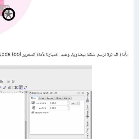
بأداة الدائرة نرسم شكلا بيضاويا، وعند اختيارنا لأداة التحرير Node tool سنلاحظ على يمين الشكل دائرة صغيرة.