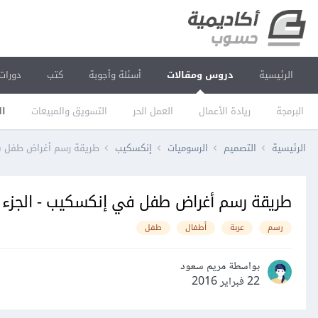
الرئيسية
دروس ومقالات
أسئلة وأجوبة
كتب
دورات
البرمجة
ريادة الأعمال
العمل الحر
التسويق والمبيعات
ال
الرئيسية
التصميم
الرسوميات
إنكسكيب
طريقة رسم أغراض طفل في
طريقة رسم أغراض طفل في إنكسكيب - الجزء ا
رسم
عربة
أطفال
طفل
بواسطة مريم سعود
22 فبراير 2016