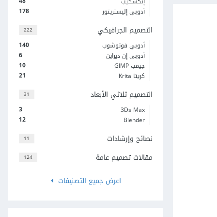
48
إنكسكيب
178
أدوبي إليستريتور
التصميم الجرافيكي
222
140
أدوبي فوتوشوب
6
أدوبي إن ديزاين
10
جيمب GIMP
21
كريتا Krita
التصميم ثلاثي الأبعاد
31
3
3Ds Max
12
Blender
نصائح وإرشادات
11
مقالات تصميم عامة
124
اعرض جميع التصنيفات