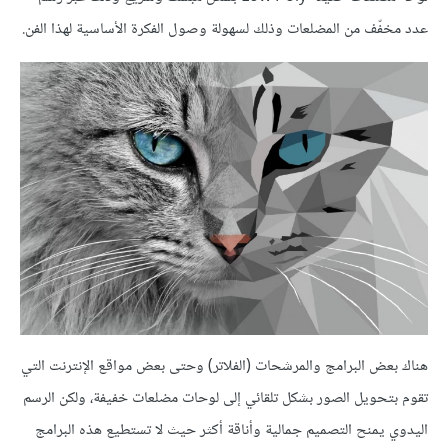
عدد مخفّف من المضلعات وذلك لسهولة وصول الفكرة الأساسية لهذا الفن.
هناك بعض البرامج والمرشحات (الفلاتر) وحتى بعض مواقع الإنترنت التي
تقوم بتحويل الصور بشكل تلقائي إلى لوحات مضلعات خفيفة، ولكن الرسم
اليدوي يمنح التصميم جمالية وأناقة أكثر حيث لا تستطيع هذه البرامج