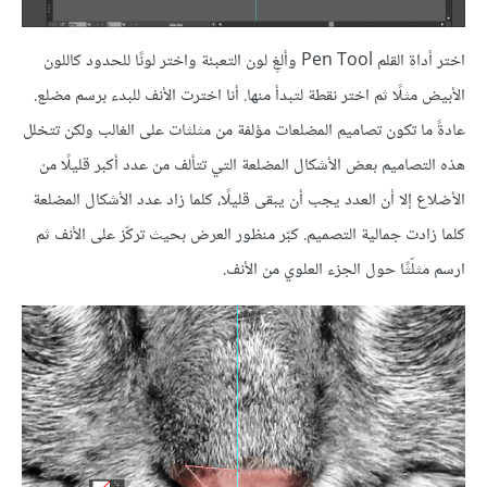
اختر أداة القلم Pen Tool وألغِ لون التعبئة واختر لونًا للحدود كاللون
الأبيض مثلًا ثم اختر نقطة لتبدأ منها. أنا اخترت الأنف للبدء برسم مضلع.
عادةً ما تكون تصاميم المضلعات مؤلفة من مثلثات على الغالب ولكن تتخلل
هذه التصاميم بعض الأشكال المضلعة التي تتألف من عدد أكبر قليلًا من
الأضلاع إلا أن العدد يجب أن يبقى قليلًا، كلما زاد عدد الأشكال المضلعة
كلما زادت جمالية التصميم. كبّر منظور العرض بحيث تركّز على الأنف ثم
ارسم مثلّثًا حول الجزء العلوي من الأنف.