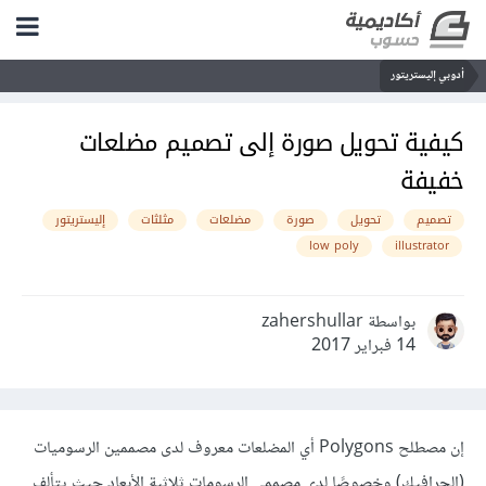
أدوبي إليستريتور
كيفية تحويل صورة إلى تصميم مضلعات
خفيفة
تصميم
تحويل
صورة
مضلعات
مثلثات
إليستريتور
low poly
illustrator
بواسطة zahershullar
14 فبراير 2017
إن مصطلح Polygons أي المضلعات معروف لدى مصممين الرسوميات
(الجرافيك) وخصوصًا لدى مصممي الرسومات ثلاثية الأبعاد حيث يتألف