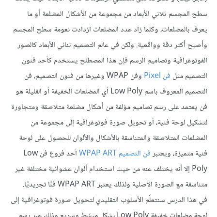
سطح المجسم ثلاثي الأبعاد من مجموعة من الأشكال المضلعة أو ما
يعرف بالمضلعات، وكلما زاد عدد المضلعات ازدادت نعومة سطح المجسم
وأصبح أكثر دقة وواقعية. ولكن في عالم التصميم ثنائي الأبعاد كالصور
الفوتوغرافية وتصاميم الرسم فإن هذا المصطلح يستخدم كأحد فنون
التصميم مثل
فن Pixel
وفن WPAP وغيرها من فنون التصميم، فن
التصميم المعروف باسم Low Poly أي المضلعات الخفيفة أو القليلة هو
فن يعتمد على رسم تصاميم مؤلفة من أشكال مضلعة متلاصقة ومتجاورة
لتشكيل لوحة فنية، أو تحويل صورة فوتوغرافية إلى مجموعة من
المضلعات المتلاصقة والمتناسقة بالأشكال والألوان للحصول على لوحة
فنية متميزة، ويعتبر
فن التصميم WPAP ART
أحد فروع فن Low
Poly إلا أنه يختلف عنه من حيث استخدام ألوان عشوائية مختلفة غير
متناسقة مع الصورة الأصلية ولذلك يعتبر WPAP ART فنًا تجريديًا.
في هذا الدرس سنتعلّم الأسلوب التقليدي لتحويل صورة فوتوغرافية إلى
لوحة مضلعات خفيفة Low Poly بشكل مبسّط وسريع وذلك عبر رسم