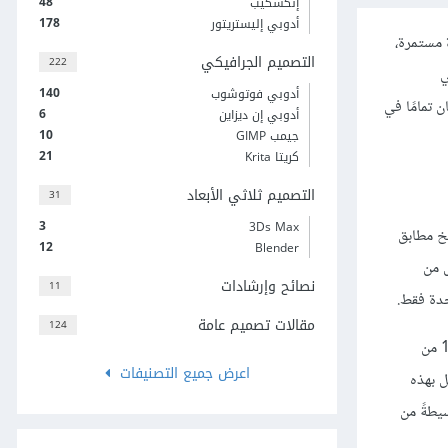
48
إنكسكيب
178
أدوبي إليستريتور
 مستمرة،
التصميم الجرافيكي
222
متعددتي
140
أدوبي فوتوشوب
Transfo، حيث تتشابه هاتان الميزتان تمامًا في
6
أدوبي إن ديزاين
10
جيمب GIMP
21
كريتا Krita
التصميم ثلاثي الأبعاد
31
3
3Ds Max
I ثم مضاعفة / تحويل، ثم نسخ مطابق
12
Blender
احة مقدارها 10 نقاط في كل من
نصائح وإرشادات
11
مقالات تصميم عامة
124
لقد كانت عملية التكرار المتعدد -التي يمكن الوصول إليها من قائمة عنصر ثم مضاعفة / تحويل، ثم نُسخ مطابقة Multiple Duplicate- قبل الإصدار 1.3.5 من
اعرض جميع التصنيفات
ية العمل بهذه
سيطةً من