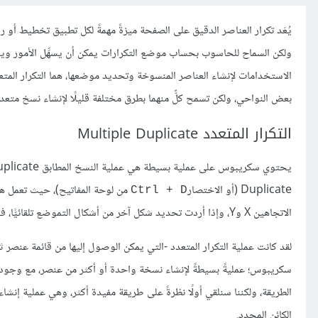
يُعَد تكرار العناصر الدقيق على الصفحة ميزةً مهمةً لكل تطبيق تخطيط أ
بعض النواحي، ولكن تسمح كلٌّ منهما بطرق مختلفة قليلًا لإنشاء نسخ مت
التكرار المتعدد Multiple Duplicate
Duplicate (أو الاختصار
Ctrl + D
الاتجاهين X وY، وإذا أردت تحديد شكل آخر من أشكال التموضع تلقائيًّا، فعليك استخدام عملية التكرار المتعدد Multiple Duplicate وإنشاء نسخة واحدة فقط.
الطريقة، ولكننا سنلقي أولًا نظرةً على طريقة مفيدة أكثر، وهي عملية إنش
الكائن المحدد.