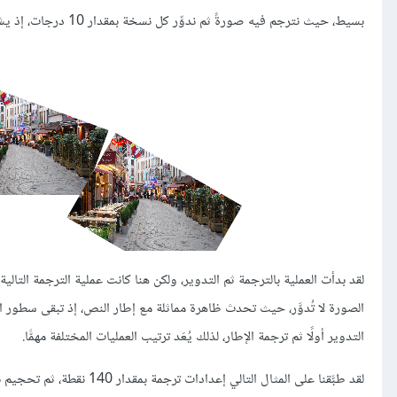
بسيط، حيث نترجم فيه صورةً ثم ندوِّر كل نسخة بمقدار 10 درجات، إذ يشبه هذا المثال تجربة التكرار المتعدد أعلاه، ولكن النتيجة مختلفة تمامًا كما يلي:
الصورة لا تُدوَّر، حيث تحدث ظاهرة مماثلة مع إطار النص، إذ تبقى سطور النص
التدوير أولًا ثم ترجمة الإطار، لذلك يُعَد ترتيب العمليات المختلفة مهمًّا.