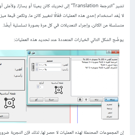
تشير "الترجمة Translation" إلى تحريك كائن يمينًا 
لا يُعَد استخدام إحدى هذه العمليات فعَّالًا لتغيير كائن ما، وتكمن قيمة 
متسلسلة من الكائن، وإجراء التعديلات في كل مرة بصورة تسلسلية أيضًا.
يوضِّح الشكل التالي الخيارات المتعددة عند تحديد هذه العمليات:
إن المجموعات المحتملة لهذه العمليات لا حصر لها، لذلك فإن التجربة ضروري