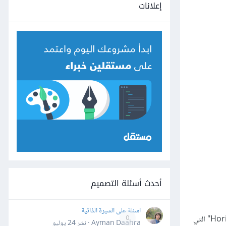
إعلانات
أحدث أسئلة التصميم
اسئلة على السيرة الذاتية
ستؤدي الإعدادات السابقة إلى النسخ المكررة في الشكل الآتي. ومن بين إحدى الميزات التي يجب علينا ملاحظتها؛ هي ميزة "الفجوة الأفقية Horizontal Gap" التي
0
Ayman Daahra · نشر
24 يوليو