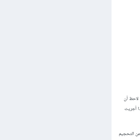
2، ثم تكررت العملية مرةً أخرى. لاحظ أن
ذا أجريت
حظ تصغير مقدار الترجمة مع كل نسخة بنسبة 60%، بغض النظر عن التحجيم