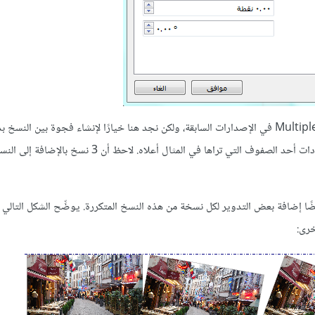
يعمل هذا الخيار بطريقة مشابهة جدًا لعملية التكرار المتعدد Multiple Duplicate في الإصدارات السابقة، ولكن نجد هنا خيارًا لإنشاء فجوة بين الن
الإزاحة بمقدار معين -والذي لا يزال خيارًا متاحًا-، حيث ستنتج هذه الإعدادات أحد الصفوف التي تراها في المثال أ