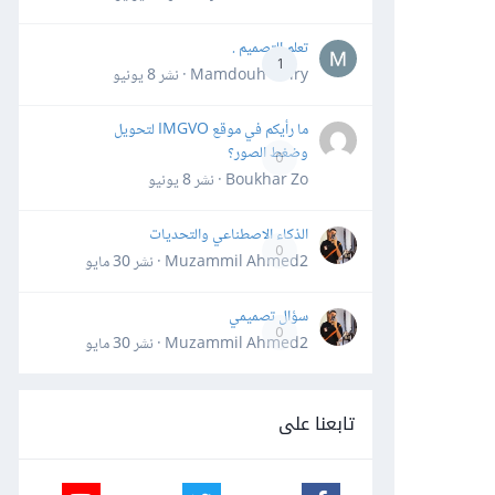
تعلم التصميم .
1
Mamdouh Khiry · نشر
8 يونيو
ما رأيكم في موقع IMGVO لتحويل
وضغط الصور؟
0
Boukhar Zo · نشر
8 يونيو
الذكاء الاصطناعي والتحديات
0
Muzammil Ahmed2 · نشر
30 مايو
سؤال تصميمي
0
Muzammil Ahmed2 · نشر
30 مايو
تابعنا على