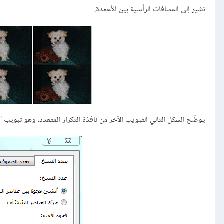
تشير إلى المسافات الرأسية بين الأعمدة.
يوضِّح الشكل التالي التبويب الآخر من نافذة التكرار المتعدد، وهو تبويب "بعدد النسخ  Copies