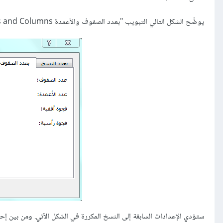
يوضِّح الشكل التالي التبويب "بعدد الصفوف والأعمدة By Rows and Columns" في نافذة التكرار المتعدد: