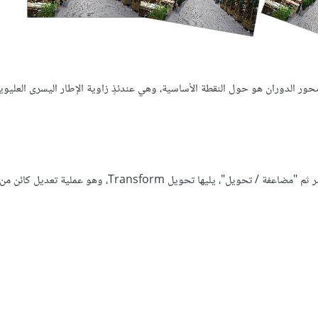
 محور الدوران هو حول النقطة الأساسية، وهي عندئذٍ زاوية الإطار اليسرى العليوي
أبسط استخدام لخيار التحويل، هو الذي يمكن الوصول إليه من قائمة عنصر ثم "مضاعفة / تحويل"، يليها تحويل Transform، وه