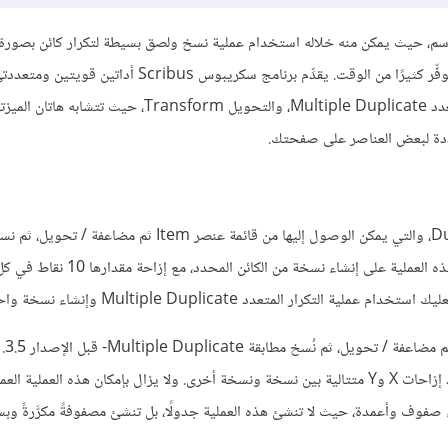
و رسم، حيث يمكن منه خلاله استخدام عملية نسخ ولصق بسيطة لتكرار كائن بصورة
ولكن السماح للحاسوب بحساب موضع التكرارات يمكن أن يسهِّل الأمور ويوفِّر كثيرًا من الوقت. يقدِّم برنامج سكريبوس Scribus أداتين قويتين و
الاستخدامات لإنشاء العناصر المنسوخة وتحديد موضعها، هما التكرار المتعدد Multiple Duplicate، والتحويل rm
عددة لبعض العناصر على صفحتك.
يحتوي سكريبوس على عملية بسيطة هي عملية النسخ المطابق Duplicate، والتي يمكن الوصول إليها من قائمة عنصر tem
من لوحة المفاتيح)، حيث تعمل هذه العملية على إنشاء نسخة من الكائن المحدد، مع إز
سكريبوس؛ عمليةً بسيطةً لإنشاء نسخة واحدة أو أكثر من عنصر، مع وجود إزاحات X وY متتالية بين نسخة ونسخة أخرى. ولا يزال بإمكان هذه العمل
اء صفوف وأعمدة، حيث لا تنشئ هذه العملية جدولًا، بل تنشئ مصفوفةً مكرَّرةً وب