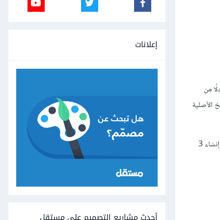
إعلانات
سخ بدلًا من
علاه. لاحظ أن 3 نسخ بالإضافة إلى النسخ الأصلية
يوجد أيضًا الخيار تدوير Rotation في الشكل السابق، وبالتالي يمكنك أيضًا إضافة بعض التدوير لكل نسخة من هذه النسخ المتكررة. يوضِّح الشكل التالي إنشاء 3
أحدث مشاريع التصميم على مستقل