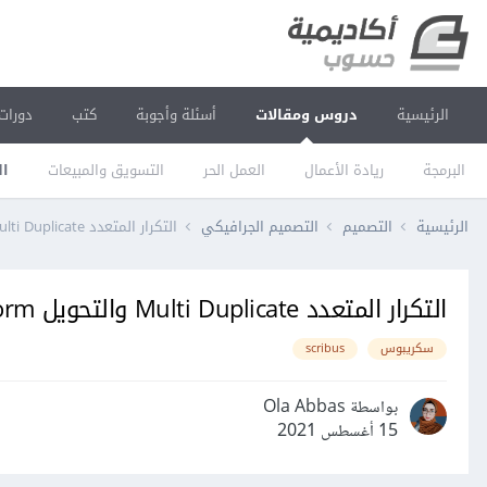
الرئيسية
دروس ومقالات
أسئلة وأجوبة
كتب
دورات
البرمجة
ريادة الأعمال
العمل الحر
التسويق والمبيعات
ال
الرئيسية
التصميم
التصميم الجرافيكي
التكرار المتعدد Multi Duplicate والتحويل Transform يدويا في سكريبوس
التكرار المتعدد Multi Duplicate والتحويل Transform يدويا في سكريبوس
سكريبوس
scribus
بواسطة Ola Abbas
15 أغسطس 2021