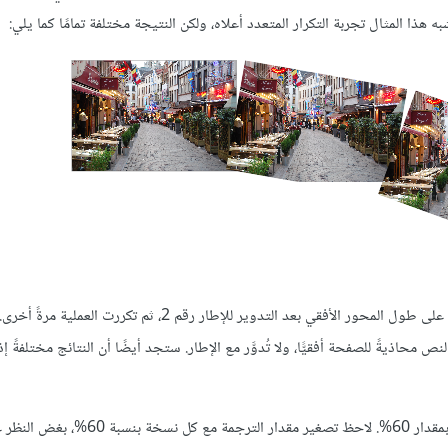
لقد بدأت العملية بالترجمة ثم التدوير، ولكن هنا كانت عملية الترجمة التالية على طول المحور الأفقي بعد التدوير للإطار رقم 
 محاذيةً للصفحة أفقيًّا، ولا تُدوَّر مع الإطار. ستجد أيضًا أن النتائج مختلفةً إ
لقد طبَّقنا على المثال التالي إعدادات ترجمة بمقدار 140 نقطة، ثم تحجيم بمقدار 60%. لا