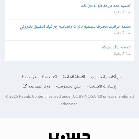
تصميم عدد من مقاطع الافترافكت
منذ 1 ساعة
مصمم جرافيك محترف لتصميم بانرات وتصاميم جرافيك لتطبيق الكتروني
منذ 1 ساعة
تصميم لوقو لشركة
منذ 1 ساعة
عن أكاديمية حسوب
الأسئلة الشائعة
اكتب معنا
درّب معنا
إرشادات الاستخدام
بيان الخصوصية
مركز المساعدة
© 2025
Hsoub
.
Content licensed under
CC BY-NC-SA 4.0
unless mentioned
otherwise.