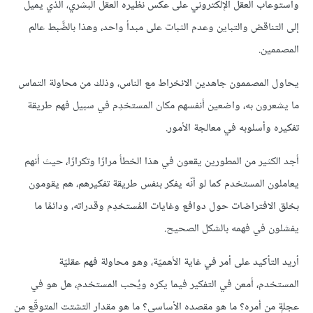
واستوعاب العقل الإلكتروني على عكس نظيره العقل البشري، الذي يميل
إلى التناقض والتباين وعدم الثبات على مبدأ واحد، وهذا بالضَّبط عالم
المصممين.
يحاول المصممون جاهدين الانخراط مع الناس، وذلك من محاولة التماس
ما يشعرون به، واضعين أنفسهم مكان المستخدِم في سبيل فهم طريقة
تفكيره وأسلوبه في معالجة الأمور.
أجد الكثير من المطورين يقعون في هذا الخطأ مرارًا وتكرارًا، حيث أنهم
يعاملون المستخدم كما لو أنّه يفكر بنفس طريقة تفكيرهم، هم يقومون
بخلق الافتراضات حول دوافع وغايات المُستخدِم وقدراته، ودائمًا ما
يفشلون في فهمه بالشكل الصحيح.
أريد التأكيد على أمر في غاية الأهميّة، وهو محاولة فهم عقليّة
المستخدم، أمعن في التفكير فيما يكره ويُحب المستخدم، هل هو في
عجلةٍ من أمره؟ ما هو مقصده الأساسي؟ ما هو مقدار التشتت المتوقّع من