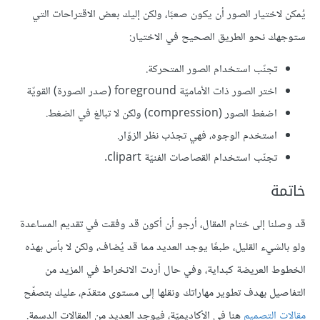
يُمكن لاختيار الصور أن يكون صعبًا، ولكن إليك بعض الاقتراحات التي
ستوجهك نحو الطريق الصحيح في الاختيار:
تجنّب استخدام الصور المتحركة.
اختر الصور ذات الأماميّة foreground (صدر الصورة) القويّة
اضغط الصور (compression) ولكن لا تبالغ في الضغط.
استخدم الوجوه، فهي تجذب نظر الزوّار.
تجنّب استخدام القصاصات الفنيّة clipart.
خاتمة
قد وصلنا إلى ختام المقال، أرجو أن أكون قد وفقت في تقديم المساعدة
ولو بالشيء القليل، طبعًا يوجد العديد مما قد يُضاف، ولكن لا بأس بهذه
الخطوط العريضة كبداية، وفي حال أردت الانخراط في المزيد من
التفاصيل بهدف تطوير مهاراتك ونقلها إلى مستوى متقدّم، عليك بتصفّح
مقالات التصميم
هنا في الأكاديميّة، فيوجد العديد من المقالات الدسمة.