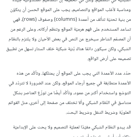
الشبكيّة في التصميم، ولكن في الحقيقة إن التصاميم الصندوقيّة جيّدة
ومناسبة لأغلب المواقع والتصاميم، يجب على الموقع الحسن أن يتكوّن
من بنية تحتيّة تتألف من أعمدة (columns) وصفوف (rows)، فهي
تساعد المستخدم على فهم هرميّة الموقع وتنظم أركانه، وعلى الرغم من
أن المصمّم الشاطر سيخرج عن النص في بعض الأحيان ولا يلتزم بالنظام
الشبكي، ولكن سيكون دائمًا هناك بُنيّة شبكيّة خلف الستار تسهل من تطبيق
تصميمه على أرض الواقع.
حدّد عدد الأعمدة التي يجب على الموقع أن يمتلكها، وتأكّد من هذه
الأعمدة متطابقة في جميع أرجاء الموقع، ولكن عند الضرورة لا تتردّد في
التوسّع واستخدام أكثر من عمود، وتأكّد أيضًا من توزّع العناصر بشكل
متناسق في النّظام الشبكي وألا تختلف من صفحة إلى أخرى، مثل القوائم
العلويّة وشريط التنقل وشريط البحث.
قد يبدو النظام الشبكي مقيّدًا لعمليّة التصميم ولا يحث على الإبداعيّة