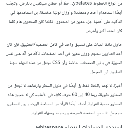
من أنواع الخطوط typefaces، خطّ أو خطّان سيكفيان بالغرض، وتجنّب
أيضًا استخدام أحجام متعدّدة وأوزان لونيّة مختلفة، بل استخدمها في
التأكيد على أهميّة جزء معيّن من المحتوى، فكلما كان المحتوى هام كلما
كان الخط أكبر وأعرض.
حاول دائمًا الثبات على تنسيق واحد في كامل التصميم/التطبيق، فإن كان
أحد العناوين بحجم ووزن معيّن في أحد الصفحات، تأكّد من أنّه على نفس
السويّة في باقي الصفحات، خاصّة وأن CSS تجعل من هذه المهام سهلة
التطبيق في المجمل.
أخيرًا، لا تهتم بالخطّ فقط بل أيضًا في طول السطر وارتفاعه، لا تجعل من
السطور طويلة، ربما 40 إلى 60 حرف كافٍ في الأغلب، كي لا تصبح هذه
السطور صعبة القراءة، أضف أيضًا قليلًا من المساحة البيضاء بين السطور،
سيجعل ذلك من الصّفحة فسيحة ووسيعة وسهلة القراءة.
استخدم المساحات البيضاء whitespace