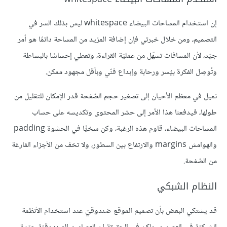
إن استخدام المساحات البيضاء whitespace ليس بذلك السر في
التصميم، ومن خلال خبرتي فإن إضافة المزيد من المساحة دائمًا هو أمر
جيّد، لأن المسافات تسهّل من عمليّة القراءة، وتعطي إحساسًا بالبساطة
وتُوصِل الفكرة بيُسر ورحابة وإبداع فنّي وبأقل مجهود ممكن.
نميل في معظم الأحيان إلى تصغير حجم الصّفحة قدر الإمكان للتقليل من
طولها، فيدفعنا هذا الأمر إلى حشر المحتوى وتكديسه على حساب
المساحات البيضاء، قاوم هذه الرغبة، وكن سخيًّا في الحشوة padding
والهوامش margins والارتفاع بين السطور، ولا تخف من الأجزاء الفارغة
من الصّفحة.
النظام الشبكي
قد يشتكي البعض بأن تصميم الموقع صَندوقيّ عند استخدام الأنظمة