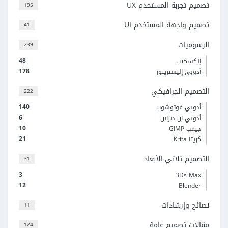
تصميم تجربة المستخدم UX
195
تصميم واجهة المستخدم UI
41
الرسوميات
239
48
إنكسكيب
178
أدوبي إليستريتور
التصميم الجرافيكي
222
140
أدوبي فوتوشوب
6
أدوبي إن ديزاين
10
جيمب GIMP
21
كريتا Krita
التصميم ثلاثي الأبعاد
31
3
3Ds Max
12
Blender
نصائح وإرشادات
11
مقالات تصميم عامة
124