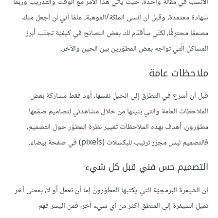
الأنسب في مقالة واحدة، حيث يأتي هذا الأمر مع الوقت والتدريب وربما
شهادة معتمدة، وقبل أن أنسى الملكة/الموهبة، علمًا أني لن أجعل منك
مصممًا محترفًا، لكنّي سأقدّم لك بعض النصائح في كيفيّة تجنّب أبرز
المشاكل الّتي تواجه بعض المطوّرين بين الحين والآخر.
ملاحظات عامة
قبل أن أشرع في التطرّق إلى الحيل نفسها، أود فقط مشاركة بعض
الملاحظات العامة والتي بَنيتها من خلال مشاهدتي لتصاميم صمّمها
مطوّرون، أهدف بهذه الملاحظات تغيير نظرة المطوّر حول التصميم،
فالتصميم ليس مجرّر ترتيب للبكسلات (pixels) في صفحة بيضاء.
التصميم حس فني قبل كل شيء
إن الشيفرة البرمجيّة التي يكتبها المطوّرون إما أن تعمل أو لا، بمعنى آخر
تميل الشيفرة إلى المنطق أكثر من أي شيء آخر، فمن اليسر فهم