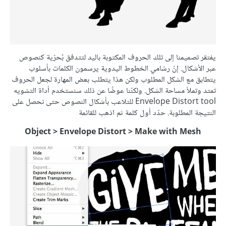
يفتقر تصميمنا إلى تلك الحروف المكتوبة باليد لتتدفق بُحرّية كنصوص
عبر الأشكال. إنّ رسّامي الخطوط اليدوية يرسمون الكلمات بأسلوب
يتطابق مع الشكل المطلوب ولكن هذا يتطلب بعض المهارة لجعل الحروف
تمتد وتملأ مساحة الشكل. ولكنّنا عوضًا عن ذلك سنستخدم أداة التشويه
Envelope Distort tool للتلاعب بأشكال النصوص حتى نحصل على
النتيجة المطلوبة. حدّد أول كلمة ثم اذهب للقائمة
Object > Envelope Distort > Make with Mesh