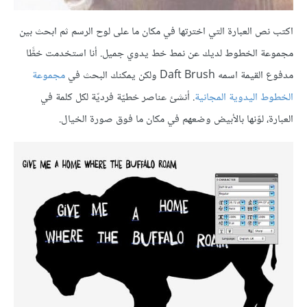
اكتب نص العبارة التي اخترتها في مكان ما على لوح الرسم ثم ابحث بين
مجموعة الخطوط لديك عن نمط خط يدوي جميل. أنا استخدمت خطًّا
مدفوع القيمة اسمه Daft Brush ولكن يمكنك البحث في
مجموعة
الخطوط اليدوية المجانية
. أنشئ عناصر خطيّة فرديّة لكل كلمة في
العبارة، لوّنها بالأبيض وضعهم في مكان ما فوق صورة الخيال.