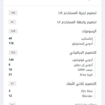
تصميم تجربة المستخدم UX
195
تصميم واجهة المستخدم UI
41
الرسوميات
239
48
إنكسكيب
178
أدوبي إليستريتور
التصميم الجرافيكي
222
140
أدوبي فوتوشوب
6
أدوبي إن ديزاين
10
جيمب GIMP
21
كريتا Krita
التصميم ثلاثي الأبعاد
31
3
3Ds Max
12
Blender
11