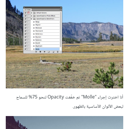
أنا اخترت إجراء "Molle" ثم خفّفت Opacity لنحو 75% للسماح
لبعض الألوان الأساسية بالظهور.