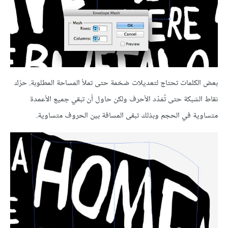
بعض الكلمات تحتاج لتعديلات ضخمة حتى تملأ المساحة المطلوبة. حرّك
نقاط الشبكة حتى تُمَدّد الأحرف ولكن حاول أن تبقي جميع الأعمدة
متساوية في الحجم وبذلك تبقى المسافة بين الحروف متساوية.