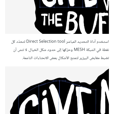
استخدم أداة التحديد المباشر Direct Selection tool لتحدّد كل
نقطة في الشبكة MESH وحرّكها إلى حدود شكل الخيال. لا تنسَ أن
تضبط مقابض البيزير لتمنح الأشكال بعض الانحناءات الناعمة.