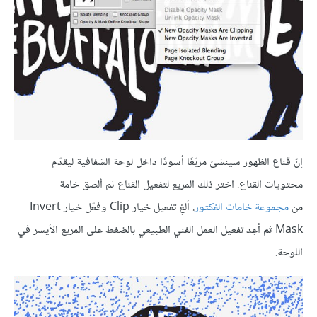
إنّ قناع الظهور سينشئ مربّعًا أسودًا داخل لوحة الشفافية ليقدّم
محتويات القناع. اختر ذلك المربع لتفعيل القناع ثم ألصق خامة
من
مجموعة خامات الفكتور
. ألغِ تفعيل خيار Clip وفعّل خيار Invert
Mask ثم أعِد تفعيل العمل الفني الطبيعي بالضغط على المربع الأيسر في
اللوحة.