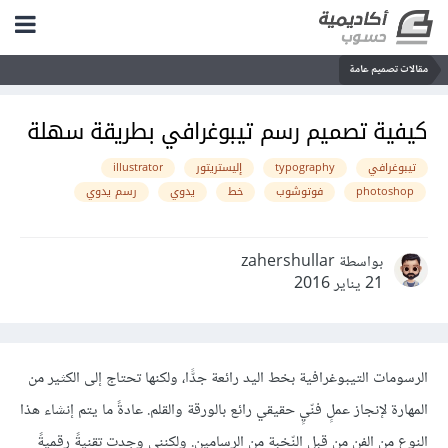
مقالات تصميم عامة
كيفية تصميم رسم تيبوغرافي بطريقة سهلة
تيبوغرافي
typography
إليستريتور
illustrator
photoshop
فوتوشوب
خط
يدوي
رسم يدوي
بواسطة zahershullar
21 يناير 2016
الرسومات التيبوغرافية بخط اليد رائعة جدًّا، ولكنها تحتاج إلى الكثير من
المهارة لإنجاز عملٍ فنّيٍ حقيقي رائع بالورقة والقلم. عادةً ما يتم إنشاء هذا
النوع من الفن من قبل النّخبة من الرسامين. ولكنني وجدت تقنيةً رقميةً