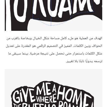
الهدف من العملية هو ملء كامل مساحة شكل الخيال وبخاصة بالقرب من
الحواف وبين الكلمات. المميز في التصميم الرقمي هو المقدرة على تعديل
شكل الكلمات باستمرار حتى نحصل على نتيجة مرضية. بينما سيبقى ما
ترسمه يدويًّا ثابتًا بلا تغيير.