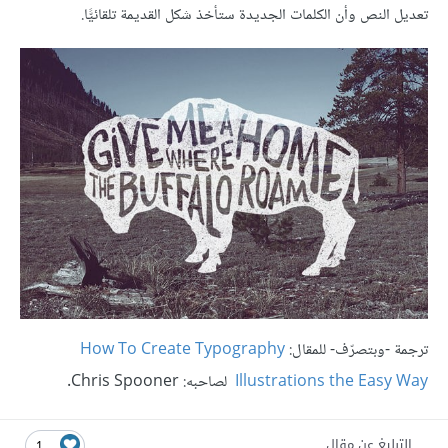
تعديل النص وأن الكلمات الجديدة ستأخذ شكل القديمة تلقائيًّا.
ترجمة -وبتصرّف- للمقال:
How To Create Typography
Illustrations the Easy Way
لصاحبه: Chris Spooner.
التبليغ عن مقال
1