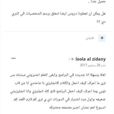
جميل جدا ..
هل يمكن ان تعطونا دروس ايضا تتعلق برسم الشخصيات في الثري
دي ؟؟
اقتباس
loola al zidany
0
نشر
28 سبتمبر 2017
اهلا وسهلا انا جديده في البرامج وابغى اتعلم اعتبروني مبتدئه بس
ترى ما اعرف كيف احمل والكلام الانجليزي ذا ماعندي انا من لاب
توبي وما اعرف كيف احمل البرامج لانو كله انجليزي وانا انجليزيتي
ضعيفه واول مره اشترك في الدورات ذي ي ترى كم لازم اقعد كم
اسبوع امم عشان اصير مصممه محترفه