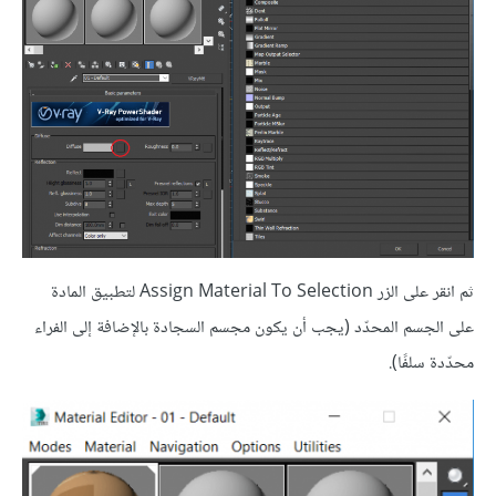
ثم انقر على الزر Assign Material To Selection لتطبيق المادة
على الجسم المحدّد (يجب أن يكون مجسم السجادة بالإضافة إلى الفراء
محدّدة سلفًا).