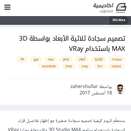
3Ds Max
تصميم سجادة ثلاثية الأبعاد بواسطة 3D
MAX باستخدام VRay
سجادة
ثلاثية
أبعاد
شعر
فراء
فرو
3d
autodesk
max
vray
fur
carpet
بواسطة zahershullar
18 أغسطس 2017
سنتعلّم اليوم كيفية تصميم سجادة صغيرة مع إظهار تفاصيل فراء
السجادة باستخدام برنامج 3D Studio MAX والاستعانة بمزايا VRay