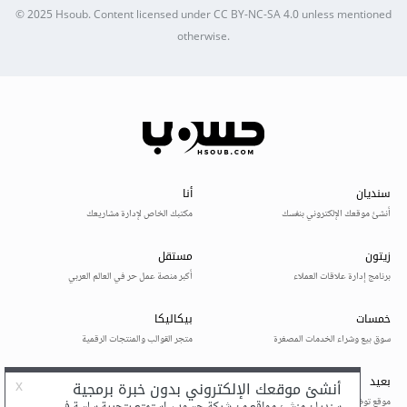
© 2025
Hsoub
.
Content licensed under
CC BY-NC-SA 4.0
unless mentioned
otherwise.