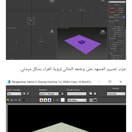
جرّب تصيير المشهد على وضعه الحالي لرؤية الفراء بشكل مبدئي.