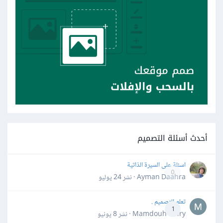
أحدث أسئلة التصميم
اسئلة على السيرة الذاتية
0
Ayman Daahra · نشر
24 يوليو
تعلم التصميم .
1
Mamdouh Khiry · نشر
8 يونيو