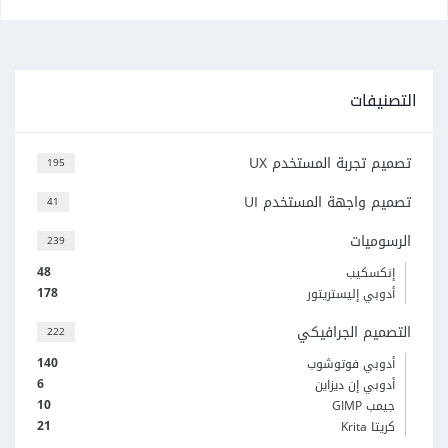
التصنيفات
تصميم تجربة المستخدم UX
195
تصميم واجهة المستخدم UI
41
الرسوميات
239
48
إنكسكيب
178
أدوبي إليستريتور
التصميم الجرافيكي
222
140
أدوبي فوتوشوب
6
أدوبي إن ديزاين
10
جيمب GIMP
21
كريتا Krita