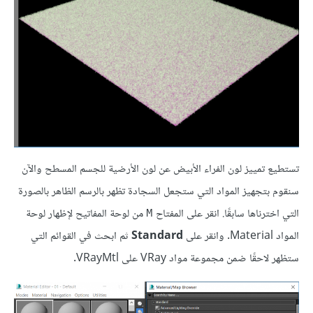
تستطيع تمييز لون الفراء الأبيض عن لون الأرضية للجسم المسطح والآن
سنقوم بتجهيز المواد التي ستجعل السجادة تظهر بالرسم الظاهر بالصورة
التي اخترناها سابقًا. انقر على المفتاح
من لوحة المفاتيح لإظهار لوحة
M
المواد Material. وانقر على
Standard
ثم ابحث في القوائم التي
ستظهر لاحقًا ضمن مجموعة مواد VRay على VRayMtl.