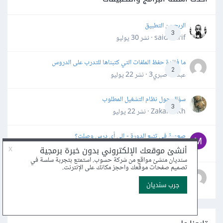
الربح من التطبيق
3
said darif · نشر
30 يوليو
ما فائدة حفظ الملفات التي كتبناها للتدرب على الدروس
2
عبدالله صبري3 · نشر
22 يوليو
سؤال حول نظام التشغيل المطلوب
3
Zakaria Kh · نشر
22 يوليو
صعوبة في تتبع الدورة - إلى أي درس وصلت؟
2
Mounzer Soufi · نشر
16 يونيو
ثورة الذكاء الاصطناعي في تطوير البرمجيات
0
Ahmed Hadi2 · نشر
5 يونيو