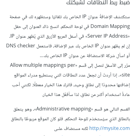
ضبط ربط النطاقات لشبكتك
ستكتشف الإضافةُ عنوانَ IP الخاص بك تلقائيًا وستظهره لك في صفحة
Domain Mapping في لوحة التحكم. انسخ ذاك العنوان إلى حقل
«Server IP Address» في أسفل المربع الأزرق الذي يُظهِر عنوان IP.
إن لم يظهر عنوان IP الخاص بك عبر الإضافة، فاستعمل DNS checker
أو اسأل شركة الاستضافة عن عنوان IP الخاص بك…
مرِّر إلى الأسفل لتصل إلى قسم «Allow multiple mappings per
site». إذا أردتَ أن تجعل عدد النطاقات التي يستطيع مدراء المواقع
إضافتها محدودًا إلى نطاقٍ وحيد، فاترك هذا الخيار معطلًا. لكنني أحب
عادةً استخدام أكثر من نطاق، لذا سأفعِّل هذا الخيار.
القسم التالي هو قسم «Administrative mapping»، وهو يتعلق
بالنطاق الذي سيُستخدَم للوحة التحكم. فلو كان الموقع مربوطًا بالنطاق
http://mysite.com
لكنه مستضاف علىى