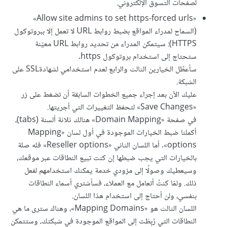
لصفحات التسوق الإلكتروني.
«Allow site admins to set https-forced urls»
(السماح لمدراء المواقع بضبط روابط URL لا تعمل إلا ببروتوكول
HTTPS): سيتمكن المدراء من تحديد روابط URL معيّنة
ستحتاج إلى استخدام بروتوكول https.
سأعطِّل الخيارين الثالث والرابع لعدم استخدامي لشهادةSSL على
الشبكة.
عليك الآن بعد إجراء جميع الخطوات السابقة أن تضغط على زر
«Save Changes» لتحفظ التغييرات التي أجريتها.
في صفحة «Domain Mapping» هنالك ثلاثة ألسنة (tabs)،
أكملنا ضبط الخيارات الموجودة في أول لسان «Mapping
options». أما اللسان الثاني «Reseller options» فله صلة
بالخيارات التي يجب ضبطها إن كنت تبيع النطاقات عبر موقعك،
وسيعطيك وصولًا إلى مزودي خدمة يمكنك استخدامهم لفعل
ذلك. ولمّا كنتُ أتعامل مع العملاء، فسأشتري أسماء النطاقات
بنفسي، ولن أحتاج إلى استخدام هذا اللسان.
اللسان الثالث هو «Mapping Domains»، وهناك سترى ما هي
النطاقات التي رُبِطَت إلى المواقع الموجودة في شبكتك، وستتمكن