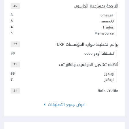
الترجمة بمساعدة الحاسوب
45
3
omegaT
8
memoQ
4
Trados
5
Memsource
برامج تخطيط موارد المؤسسات ERP
37
30
تطبيقات أودو odoo
أنظمة تشغيل الحواسيب والهواتف
71
33
ويندوز
7
لينكس
مقالات عامة
21
اعرض جميع التصنيفات