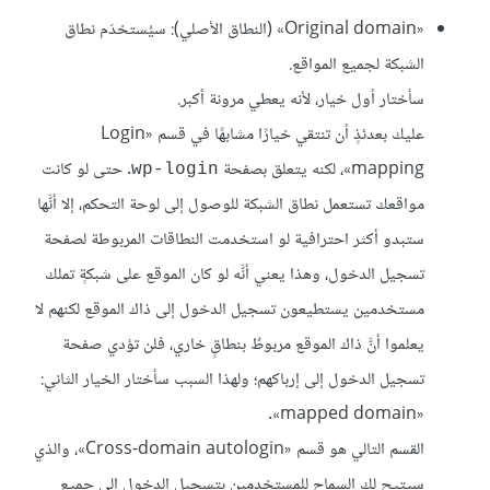
«Original domain» (النطاق الأصلي): سيُستخدَم نطاق
الشبكة لجميع المواقع.
سأختار أول خيار، لأنه يعطي مرونة أكبر.
عليك بعدئذٍ أن تنتقي خيارًا مشابهًا في قسم «Login
mapping»، لكنه يتعلق بصفحة
. حتى لو كانت
wp-login
مواقعك تستعمل نطاق الشبكة للوصول إلى لوحة التحكم، إلا أنَّها
ستبدو أكثر احترافية لو استخدمت النطاقات المربوطة لصفحة
تسجيل الدخول، وهذا يعني أنَّه لو كان الموقع على شبكةٍ تملك
مستخدمين يستطيعون تسجيل الدخول إلى ذاك الموقع لكنهم لا
يعلموا أنَّ ذاك الموقع مربوطٌ بنطاقٍ خاري، فلن تؤدي صفحة
تسجيل الدخول إلى إرباكهم؛ ولهذا السبب سأختار الخيار الثاني:
«mapped domain».
القسم التالي هو قسم «Cross-domain autologin»، والذي
سيتيح لك السماح للمستخدمين بتسجيل الدخول إلى جميع