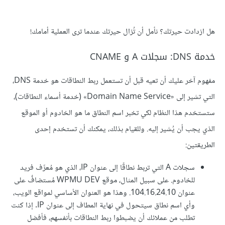
هل ازدادت حيرتك؟ نأمل أن تُزال حيرتك عندما ترى العملية أمامك!
خدمة DNS: سجلات A و CNAME
مفهوم آخر عليك أن تعيه قبل أن تستعمل ربط النطاقات هو خدمة DNS،
التي تشير إلى «Domain Name Service» (خدمة أسماء النطاقات)،
ستستخدم هذا النظام لكي تخبر اسم النطاق ما هو الخادوم أو الموقع
الذي يجب أن يُشير إليه. وللقيام بذلك، يمكنك أن تستخدم إحدى
الطريقتين:
سجلات A التي تربط نطاقًا إلى عنوان IP، الذي هو مُعرِّف فريد
للخادوم. على سبيل المثال، موقع WPMU DEV مُستضافٌ على
عنوان 104.16.24.10. وهذا هو العنوان الأساسي لمواقع الويب،
وأي اسم نطاق سيتحول في نهاية المطاف إلى عنوان IP. إذا كنت
تطلب من عملائك أن يضبطوا ربط النطاقات بأنفسهم، فأفضل