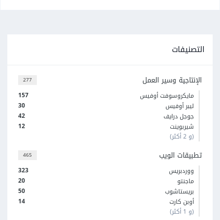
التصنيفات
الإنتاجية وسير العمل
277
157
مايكروسوفت أوفيس
30
ليبر أوفيس
42
جوجل درايف
12
شيربوينت
(و 2 أكثر)
تطبيقات الويب
465
323
ووردبريس
20
ماجنتو
50
بريستاشوب
14
أوبن كارت
(و 1 أكثر)