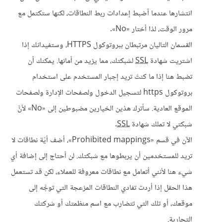
انتشارها عندما أضبط إعدادات ربط النطاقات، لكنها ستكتمل مع
مرور الوقت، لذا أختار «No».
القسمان التاليان مرتبطان ببروتوكول HTTPS، وستفيدانك إذا
اشتريت شهادة
SSL
لشبكتك، مما يزيد من أمانها. يمكنك أن
تضبط هنا إذا ما كنتَ تريد إجبار المستخدم على استخدام
بروتوكول https لتسجيل الدخول ولصفحات الإدارة ولصفحات
الموقع العادية. سأترك هذين الخيارين مضبوطين إلى «No» لأنَّ
شبكتي لا تملك شهادة
SSL
.
الآن في قسم «Prohibited mappings»، أضف أيّة نطاقات لا
تريد للمستخدمين أن يربطوها مع شبكتك. لن أحتاج إلى إضافة أي
شيء هنا لأنني أتعامل مع نطاقات معروفة للعملاء، لكن قد تستعمل
هذا الحقل إذا أردت تفادي النطاقات المزعجة التي توجَّه إلى
موقعك، أو تلك التي تتضارب مع اسم منظمتك أو شركتك
التجارية.