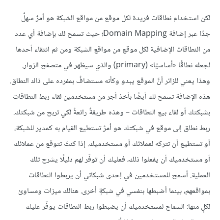
لكن استخدام نطاقات فريدة لكل موقع من مواقع الشبكة هو أمرٌ سهلٌ
جدًا عبر إضافة Domain Mapping؛ حيث تسمح لك بإضافة أي عدد
من النطاقات الإضافية لكل موقع من مواقع الشبكة ومن ثم انتقاء أحدها
لجعله نطاقًا «أساسيًا» (primary) والذي سيظهر في متصفح الزوار.
وهذا يعني للزائر أنَّ الموقع يبدو وكأنه مستضافٌ بمفرده على ذاك النطاق.
هذه الإضافة تسمح لك أيضًا بأخذ أجر من مستخدمين لقاء ربط النطاقات
بشبكتك أو لقاء بيع النطاقات – وهذه طريقةٌ رائعةٌ لكي تربح من شبكتك.
ربط نطاق إلى موقع في شبكتك هو أمرٌ تستطيع القيام به كمدير للشبكة،
أو تستطيع أن تتركه لعملائك أو مستخدميك. إذا كنتَ تتوقع من عملائك
أو مستخدميك أن يفعلوا ذلك، فعليك أن توفِّر لهم دليلًا يشرح تلك
العملية. أسمح للمستخدمين في إحدى شبكاتي أن يربطوا النطاقات
بمواقعهم، بينما أضبطها بنفسي في شبكةٍ أخرى. هنالك ميزات ومساوئ
لكلٍ منها: السماح لمستخدميك أن يضبطوا ربط النطاقات يوفِّر عليك