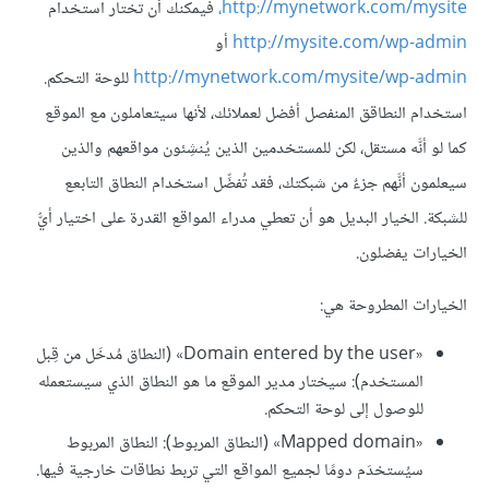
http://mynetwork.com/mysite،
فيمكنك أن تختار استخدام
http://mysite.com/wp-admin
أو
http://mynetwork.com/mysite/wp-admin
للوحة التحكم.
استخدام النطاقق المنفصل أفضل لعملائك، لأنها سيتعاملون مع الموقع
كما لو أنَّه مستقل، لكن للمستخدمين الذين يُنشِئون مواقعهم والذين
سيعلمون أنَّهم جزءٌ من شبكتك، فقد تُفضِّل استخدام النطاق التابعع
للشبكة. الخيار البديل هو أن تعطي مدراء المواقع القدرة على اختيار أيُّ
الخيارات يفضلون.
الخيارات المطروحة هي:
«Domain entered by the user» (النطاق مُدخَل من قِبل
المستخدم): سيختار مدير الموقع ما هو النطاق الذي سيستعمله
للوصول إلى لوحة التحكم.
«Mapped domain» (النطاق المربوط): النطاق المربوط
سيُستخدَم دومًا لجميع المواقع التي تربط نطاقات خارجية فيها.