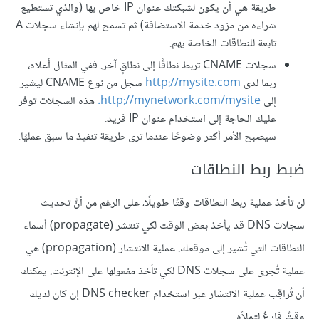
طريقة هي أن يكون لشبكتك عنوان IP خاص بها (والذي تستطيع
شراءه من مزود خدمة الاستضافة) ثم تسمح لهم بإنشاء سجلات A
تابعة للنطاقات الخاصة بهم.
سجلات CNAME تربط نطاقًا إلى نطاقٍ آخر. ففي المثال أعلاه،
ربما لدى
http://mysite.com
سجل من نوع CNAME ليشير
إلى
http://mynetwork.com/mysite.
هذه السجلات توفر
عليك الحاجة إلى استخدام عنوان IP فريد.
سيصبح الأمر أكثر وضوحًا عندما ترى طريقة تنفيذ ما سبق عمليًا.
ضبط ربط النطاقات
لن تأخذ عملية ربط النطاقات وقتًا طويلًا، على الرغم من أنَّ تحديث
سجلات DNS قد يأخذ بعض الوقت لكي تنتشر (propagate) أسماء
النطاقات التي تُشير إلى موقعك. عملية الانتشار (propagation) هي
عملية تُجرى على سجلات DNS لكي تأخذ مفعولها على الإنترنت. يمكنك
أن تُراقِب عملية الانتشار عبر استخدام DNS checker إن كان لديك
وقتٌ فارغٌ لتملأه.