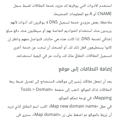
استخدم الأدوات التي يوفرها لك مزود خدمة النطاقات لضبط سجل
CNAME أو A مع المعلومات الصحيحة.
ملاحظة: بعض مزودي خدمة تسجيل DNS لا يوفرون لك أدوات لأنهم
يريدون منك استخدام الخواديم الخاصة بهم أو سيطلبون منك دفع مبلغ
إضافي لخدمة DNS. إذا كانت هذه هي حالتك، فتواصل معهم وانظر إن
كانوا يستطيعون فعل ذلك لك. أو أنصحك أن تبحث عن خدمة أخرى
لتسجيل النطاقات. النطاقٌ ملكٌ لك، وأنت حر في كيفية استخدامه.
إضافة النطاقات إلى موقع
بعد أن تجعل نطاقك يُشير إلى موقعك، فستحتاج إلى تعديل ضبط ربط
النطاقات لذاك الموقع. اذهب إلى صفحة «Tools > Domain
Mapping» في لوحة تحكم الموقع.
في حقل «Map new domain name» اكتب اسم النطاق الذي تريد
أن يُربَط بالموقع ثم اضغط على زر «Map domain». سترى في