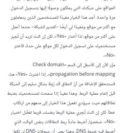
المواقع على شبكتك التي يملكون وصولًا إليها بتسجيل الدخول
مرة واحدة. أجد هذا الخيار مفيدًا للمستخدمين الذين يتعاملون
مع أكثر من موقع ومفيدًا لي أيضًا –كمدير للشبكة– عندما أعمل
على أكثر من موقع، لذا أختار «Yes»، لكن إن كنتَ تريد أن تُجبِر
مستخدميك على تسجيل الدخول لكل موقع على حدة، فاختر
«No».
مرِّر الآن إلى الأسفل إلى قسم «Check domain
propagation before mapping». إذا اخترتَ «Yes» هنا،
فستتحقق الإضافة من أنَّ النطاق قد رُبِطَ بشكلٍ سليم إلى الشبكة
قبل إتمام عملية الربط. وهذا مفيدٌ إذا سمحتَ لمستخدميك بضبط
نطاقاتهم حيث سيؤدي تفعيل هذا الخيار إلى منعهم من ارتكاب
خطأ. لكن إن كنتَ تُجري عملية الربط بنفسك، فربما تفضِّل اختيار
«No». شخصيًا، أضبط عادةً ربط النطاقات بنفس الوقت الذي
أضبط فيه خدمة DNS، وهذا يعني أن سجلات DNS لن تكمل