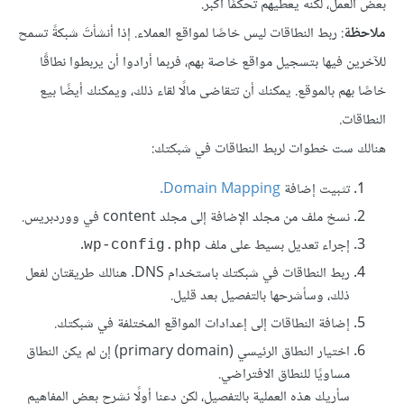
بعض العمل، لكنه يعطيهم تحكمًا أكبر.
ملاحظة
: ربط النطاقات ليس خاصًا لمواقع العملاء. إذا أنشأتَ شبكةً تسمح
للآخرين فيها بتسجيل مواقع خاصة بهم، فربما أرادوا أن يربطوا نطاقًا
خاصًا بهم بالموقع. يمكنك أن تتقاضى مالًا لقاء ذلك، ويمكنك أيضًا بيع
النطاقات.
هنالك ست خطوات لربط النطاقات في شبكتك:
تثبيت إضافة
Domain Mapping.
نسخ ملف من مجلد الإضافة إلى مجلد content في ووردبريس.
إجراء تعديل بسيط على ملف
.
wp-config.php
ربط النطاقات في شبكتك باستخدام DNS. هنالك طريقتان لفعل
ذلك، وسأشرحها بالتفصيل بعد قليل.
إضافة النطاقات إلى إعدادات المواقع المختلفة في شبكتك.
اختيار النطاق الرئيسي (primary domain) إن لم يكن النطاق
مساويًا للنطاق الافتراضي.
سأريك هذه العملية بالتفصيل، لكن دعنا أولًا نشرح بعض المفاهيم