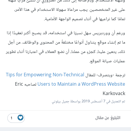
وسهلة الاستخدام. وبالإضافة إلى ذلك، من الضروري أن ننشئ مزايا سهلة
على غير المتخصصين. يجب مراعاة سهولة الاستخدام في هذا الأمر،
تمامًا كما نراعيها في أثناء تصميم الواجهة الأمامية.
ورغم أن ووردبريس سهل نسبيًا في استخدامه، قد يصبح أكثر تعقيدًا إذا
ما تم إنشاء موقعٍ يتناول أنواعًا مختلفةً من المحتوى والوظائف. من أجل
ذلك، يتعين علينا، كجزءٍ من عملنا، أن نضع العملاء في اعتبارنا أثناء تطوير
عمليات صيانة الموقع.
ترجمة -وبتصرف- للمقال
Tips for Empowering Non-Technical
Users to Maintain a WordPress Website
لصاحبه Eric
Karkovack
تم التعديل في
7 أغسطس 2019
بواسطة جميل بيلوني
التبليغ عن مقال
1