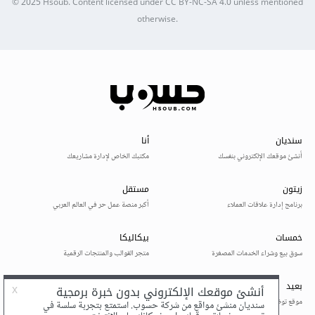
© 2025
Hsoub
.
Content licensed under
CC BY-NC-SA 4.0
unless mentioned
otherwise.