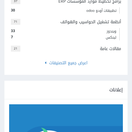
برامج تخطيط موارد المؤسسات ERP
37
30
تطبيقات أودو odoo
أنظمة تشغيل الحواسيب والهواتف
71
33
ويندوز
7
لينكس
مقالات عامة
21
اعرض جميع التصنيفات
إعلانات