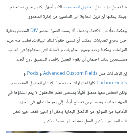
هنا تجعل مزايا مثل
الحقول المخصصة
الأمر أسهل بكثير. حين تستخدم
جيدًا، يمكنها أن تزيل الحاجة إلى التخمين من إدارة المحتوى.
وهكذا، بدلًا من الاكتفاء بالدعاء ألا يفسد العميل عنصر
DIV
المصمم بعناية
حين يجري تعديلات، يمكننا أن ننشئ حقولًا لتلك البيانات، تطلب منه ملء
الفراغات. يمكننا وضع جميع الحاويات والأنماط التي نحتاجها في القالب،
مستبعدين بذلك احتمال أن يقوم العميل بإفساد التنسيق دون قصد.
إن الإضافات مثل
Advanced Custom Fields
و
Pods
و
Carbon Fields
كلها اختيارات جيدة جدًا لإنشاء الحقول المخصصة.
ولكن التعامل معها متعلق قليلًا بمنحنى تعلم. فالحقول لا يتم إنشاؤها في
الجهة الخلفية وحسب، بل تحتاج أيضًا إلى رمز ما لتظهر في الجهة
الأمامية من الموقع. من الأفضل البداية بحقل أو اثنين فقط. حين تتقن
تلك العملية، سيكون العمل معه إجراء بسيط متكرر.