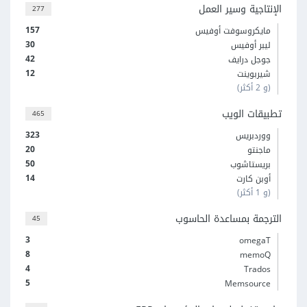
الإنتاجية وسير العمل
277
157
مايكروسوفت أوفيس
30
ليبر أوفيس
42
جوجل درايف
12
شيربوينت
(و 2 أكثر)
تطبيقات الويب
465
323
ووردبريس
20
ماجنتو
50
بريستاشوب
14
أوبن كارت
(و 1 أكثر)
الترجمة بمساعدة الحاسوب
45
3
omegaT
8
memoQ
4
Trados
5
Memsource