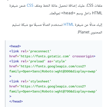
ملفات CSS. عليك إضافة تحميل عائلة الخط وملف
CSS
ضمن شيفرة
HTML داخل وسم
لموقعك.
<head>
إليك مثالًا عن شيفرة
HTML
تستخدم اتصالًا مسبقًا مع شبكة تسليم
المحتوى Planet:
<head>
<link
rel
=
'preconnect'
href
=
'https://fonts.gstatic.com'
crossorigin
>
<link
rel
=
'preload'
as
=
'style'
href
=
'https://fonts.googleapis.com/css2?
family=Open+Sans|Roboto:wght@300&display=swap'
>
<link
rel
=
'stylesheet'
href
=
'https://fonts.googleapis.com/css2?
family=Open+Sans|Roboto:wght@700&display=swap'
>
</head>