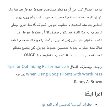
يوجد احتمال كبير في أن موقعك يستخدم خطوط جوجل بطريقة ما،
لكن إن اتبعت هذه النصائح الخمس لتحسين أداء موقع ووردبريس
الخاص بك عند استخدام خطوط جوجل، فسوف تُلاحظ الفرق. وعلى
الرغم من أن هذا الفرق قد يكون صغيرًا، إلا أن خطوط جوجل غير
المُحسنة تؤثر سلبًا على زمن تحميل موقعك وتجربة المستخدم العامة.
هناك عدة خيارات يدوية لتحسين خطوط جوجل، لكن يُنصح معظم
المستخدمين بتثبيت إضافة تحسين الخطوط مثل OMGF.
ترجمة -وبتصرّف- للمقال
5 Tips for Optimizing Performance
When Using Google Fonts with WordPress
لصاحبه
Randy A. Brown.
اقرأ أيضًا
خطوات أساسيّة لتحسين أداء المواقع