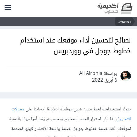
ووردبريس
نصائح لتحسين أداء موقعك عند استخدام
خطوط جوجل في ووردبريس
بواسطة Ali Alrohia
6 أبريل 2022
يترك استخدامك لخط مميز ضمن موقعك انطباعًا إيجابيًا على
معدلات
التحويل
، لذا فإن اختيار الخط الصحيح وتحسينه، يُعَد أمرًا مهمًا بالنسبة
لموقعك. تُعَد خدمة خطوط جوجل خدمةً واسعة الانتشار كونها مُصممة