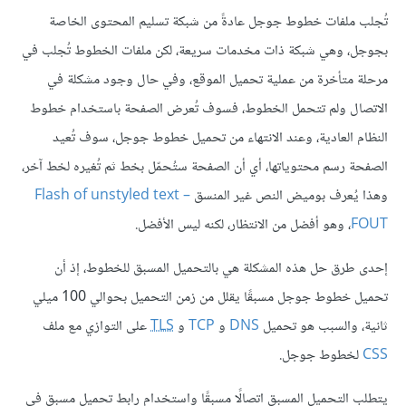
تُجلب ملفات خطوط جوجل عادةً من شبكة تسليم المحتوى الخاصة
بجوجل، وهي شبكة ذات مخدمات سريعة، لكن ملفات الخطوط تُجلب في
مرحلة متأخرة من عملية تحميل الموقع، وفي حال وجود مشكلة في
الاتصال ولم تتحمل الخطوط، فسوف تُعرض الصفحة باستخدام خطوط
النظام العادية، وعند الانتهاء من تحميل خطوط جوجل، سوف تُعيد
الصفحة رسم محتوياتها، أي أن الصفحة ستُحمّل بخط ثم تُغيره لخط آخر،
وهذا يُعرف بوميض النص غير المنسق
Flash of unstyled text –
FOUT
، وهو أفضل من الانتظار، لكنه ليس الأفضل.
إحدى طرق حل هذه المشكلة هي بالتحميل المسبق للخطوط، إذ أن
تحميل خطوط جوجل مسبقًا يقلل من زمن التحميل بحوالي 100 ميلي
ثانية، والسبب هو تحميل
DNS
و
TCP
و
TLS
على التوازي مع ملف
CSS
لخطوط جوجل.
يتطلب التحميل المسبق اتصالًا مسبقًا واستخدام رابط تحميل مسبق في