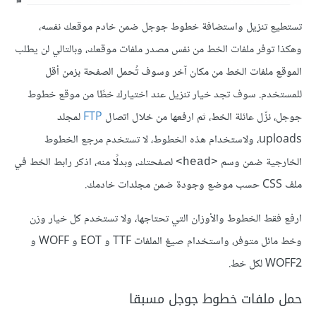
تستطيع تنزيل واستضافة خطوط جوجل ضمن خادم موقعك نفسه،
وهكذا توفر ملفات الخط من نفس مصدر ملفات موقعك، وبالتالي لن يطلب
الموقع ملفات الخط من مكان آخر وسوف تُحمل الصفحة بزمن أقل
للمستخدم. سوف تجد خيار تنزيل عند اختيارك خطًا من موقع خطوط
جوجل، نزّل عائلة الخط، ثم ارفعها من خلال اتصال
FTP
لمجلد
uploads، ولاستخدام هذه الخطوط، لا تستخدم مرجع الخطوط
الخارجية ضمن وسم
لصفحتك، وبدلًا منه، اذكر رابط الخط في
<head>
ملف CSS حسب موضع وجودة ضمن مجلدات خادمك.
ارفع فقط الخطوط والأوزان التي تحتاجها، ولا تستخدم كل خيار وزن
وخط مائل متوفر، واستخدام صيغ الملفات TTF و EOT و WOFF و
WOFF2 لكل خط.
حمل ملفات خطوط جوجل مسبقا