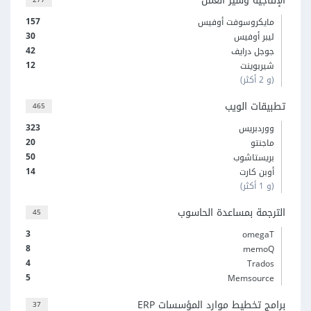
الإنتاجية وسير العمل
157
مايكروسوفت أوفيس
30
ليبر أوفيس
42
جوجل درايف
12
شيربوينت
(و 2 أكثر)
تطبيقات الويب
465
323
ووردبريس
20
ماجنتو
50
بريستاشوب
14
أوبن كارت
(و 1 أكثر)
الترجمة بمساعدة الحاسوب
45
3
omegaT
8
memoQ
4
Trados
5
Memsource
برامج تخطيط موارد المؤسسات ERP
37