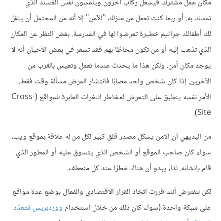
مكان عمل مشترك، فيسعل ركاب آخرون ويلمسون نفس المَسند الذي
تمسك به. أو ربما كنت تعمل من منزلك "الآمن" إلا أنه من المحتمل أن ينقل
لك أطفالك جراثيم خطيرة تعرضوا لها في المدرسة. بغض النظر عن المكان
الذي تذهب إليه أو من تكون محاطًا بهم فقد تشعر في بعض الأحيان أنه لا
يوجد مكان آمن. ولكن هذا ما يحدث عندما تعمل وتعيش بالقرب من
الآخرين. إذا كان شخص واحد مصابًا فانتشار المرض مسألة وقت فقط.
الأمر نفسه ينطبق على التعرض لمخاطر الثغرات العابرة للمواقع (Cross-
Site).
من البديهي أن الأمن يشكل مصدر قلق كبير لكل من له علاقة بموقع ويب،
سواء كان صاحب الموقع أو الشخص الذي يتسوق عليه أو المطور الذي
قام بإنشائه. لذا، يبدو أن هناك خطرًا عند كل منعطف.
لكن لنفترض أنك قررت اتخاذ القرار الاقتصادي والفعال بوضع عدة مواقع
على شبكة واحدة (سواء كان ذلك من خلال استخدام
ووردبريس مُتعدّد