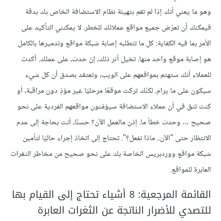
وهو ما يعني أنك إذا لم تقم بتهيئة نظام الاستضافة الخاص بك بدقة
فيمكنك أن تعرّض جميع مواقع عملائك للخطر. لا يمكنني التأكيد على
الأمر بما فيه الكفاية: كل ما تتطلبه إصابة شبكة مواقع وتدميرها بالكامل
هو إصابة موقع واحد منها. تخيل أثر ذلك، إنْ حدث، على عملك. أكدت
للعملاء أنك ستهتم بمواقعهم على الويب، وتعتقد بصدق أن كل شيء
سيكون على ما يرام. لكنّك تركت موقعًا مرحليًا غير مؤذٍ دون مراقبة، أو
كنت تثق في أن عملاء الاستضافة سيؤمّنون مواقعهم الفردية على نحو
صحيح … وحدث خطأ ما. إذن مالعمل الآن؟ حسنًا، أنت بحاجة إلى عدم
الانتظار حتى "الآن.. ماذا نفعل؟". تحتاج إلى اتخاذ إجراء حاليًا لتأمين
شبكة مواقع ووردبريس الخاصة بك على نحو صحيح من مخاطر الثغرات
العابرة للمواقع.
القائمة المرجعية: 8 أشياء تحتاج إلى القيام بها
للتصدي للأضرار الناتجة عن الثغرات العابرة