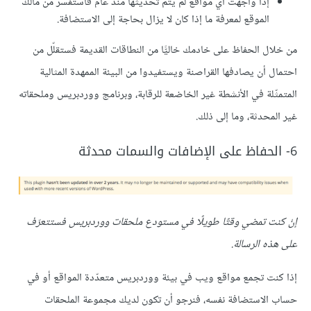
إذا واجهت أي مواقع لم يتم تحديثها منذ عام فاستفسر من مالك
الموقع لمعرفة ما إذا كان لا يزال بحاجة إلى الاستضافة.
من خلال الحفاظ على خادمك خاليًّا من النطاقات القديمة فستقلّل من
احتمال أن يصادفها القراصنة ويستفيدوا من البيئة الممهدة المثالية
المتمثّلة في الأنشطة غير الخاضعة للرقابة، وبرنامج ووردبريس وملحقاته
غير المحدثة، وما إلى ذلك.
6- الحفاظ على الإضافات والسمات محدثة
إنْ كنت تمضي وقتًا طويلًا في مستودع ملحقات ووردبريس فستتعرّف
على هذه الرسالة.
إذا كنت تجمع مواقع ويب في بيئة ووردبريس متعدّدة المواقع أو في
حساب الاستضافة نفسه، فنرجو أن تكون لديك مجموعة الملحقات