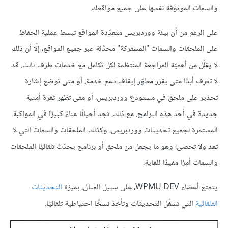
والسمات الموثوقة نفسها على جميع مواقعك.
على الرغم من أن بيئة ووردبريس متعدّدة المواقع تبسط عملية الحفاظ
على الملحقات والسمات "المشتركة" محدَّثة عبر جميع المواقع، إلّا أن ذلك
لا يقلّل من أهميّة المراجعة المنتظمة لكل تكامل مع خدمات طرف ثالث. قد
لا تعرف أبدًا متى يقرر مطوّر إيقاف دعم خدمة، أو متى توضع إشارة
تحذير على ملحق في مستودع ووردبريس، أو متى تظهر ثغرة أمنية
جديدة في أحد هذه البرامج. مع ذلك، تجد أحيانًا عناءً كبيرًا في المواكبة
المستمرة لجميع تحديثات ووردبريس، وكذلك الملحقات والسمات التي لا
تعد ولا تحصى؛ وهو ما يجعل من ملحق أو برنامج يحدّث تلقائيًا الملحقات
والسمات أمرًا مفيدًا للغاية.
يتمتع أعضاء WPMU DEV، على سبيل المثال، بميزة
التحديثات
التلقائية
التي تشغّل التحديثات وتأخذ نسخًا احتياطية تلقائيّا.