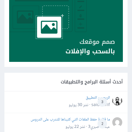
أحدث أسئلة البرامج والتطبيقات
الربح من التطبيق
3
said darif · نشر
30 يوليو
ما فائدة حفظ الملفات التي كتبناها للتدرب على الدروس
2
عبدالله صبري3 · نشر
22 يوليو