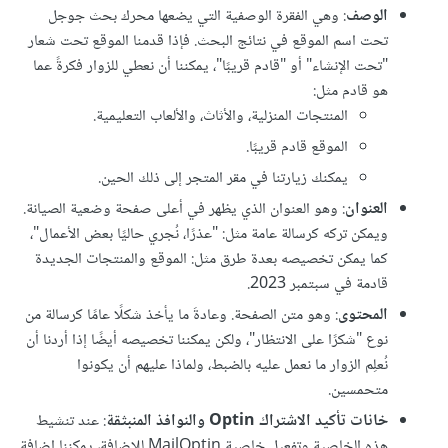
الوصف
: وهي الفقرة الوصفية التي يضعها محرك بحث جوجل
تحت اسم الموقع في نتائج البحث. فإذا قدمنا الموقع تحت شعار
"تحت الإنشاء" أو "قادم قريبًا"، يمكننا أن نعطي للزوار فكرةً عما
هو قادم مثل:
المنتجات المنزلية، والأثاث، والألعاب التعليمية.
الموقع قادم قريبًا.
يمكنك زيارتنا في مقر المتجر إلى ذلك الحين.
العنوان
: وهو العنوان الذي يظهر في أعلى صفحة وضعية الصيانة.
ويمكن تركه كرسالة عامة مثل: "عذرًا، نُجري حاليًا بعض الأعمال"،
كما يمكن تخصيصه بعدة طرق مثل: الموقع والمنتجات الجديدة
قادمة في سبتمبر 2023.
المحتوى
: وهو متن الصفحة. وعادةَ ما يأخذ شكلًا عامًا كرسالة من
نوع "شكرًا على الانتظار"، ولكن يمكننا تخصيصه أيضًا إذا أردنا أن
نُعلِم الزوار ما نعمل عليه بالضبط، ولماذا عليهم أن يكونوا
متحمسين.
خانات تأكيد الاشتراك Optin والنوافذ المنبثقة
: عند تنشيط
هذه الخاصية وتفعيل خاصية MailOptin للإضافة، يمكننا إضافة