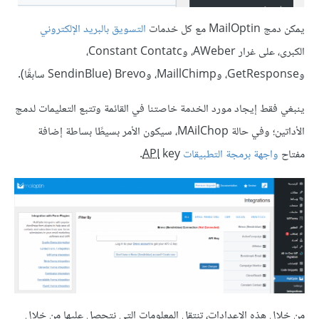
يمكن دمج MailOptin مع كل خدمات
التسويق بالبريد الإلكتروني
الكبرى، على غرار AWeber، وConstant Contatc،
وGetResponse، وMaillChimp، وBrevo (SendinBlue سابقًا).
ينبغي فقط إيجاد مورد الخدمة خاصتنا في القائمة وتتبع التعليمات لدمج
الأداتين؛ وفي حالة MAilChop، سيكون الأمر بسيطًا بساطة إضافة
مفتاح
واجهة برمجة التطبيقات
key.
API
من خلال هذه الإعدادات، تنتقل المعلومات التي نتحصل عليها من خلال