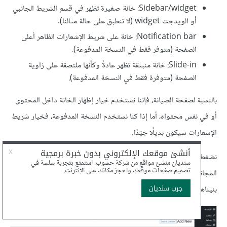
Sidebar/widget: خانة صغيرة تظهر في قسم الشريط الجانبي
أو الويدجت widget (لا تنطبق على حالة مثالنا).
Notification bar: خانة على شريط الإشعارات الظاهر أعلى
الصفحة (متوفر فقط في النسخة المدفوعة).
Slide-in: خانة منبثقة تظهر عادةً وكأنها ملتصقة على زاوية
الصفحة (متوفرة فقط في النسخة المدفوعة).
بالنسبة لصفحة الصيانة، فإننا نستخدم خيار إظهار الخانة داخل المحتوى
أو في نفس محتواه، أما إذا كنا نستخدم النسخة المدفوعة، فخيار شريط
الإشعارات سيكون بديلًا جيّدًا.
نضغط على نوع الخيار الذي نريد استخدامه، ستصعد خيارات القالب
المجاني إلى أعلى الصفحة، نختار واحدًا يعمل جيدًا مع الصفحة التي
بنيناها والذي يعجبنا شكله: