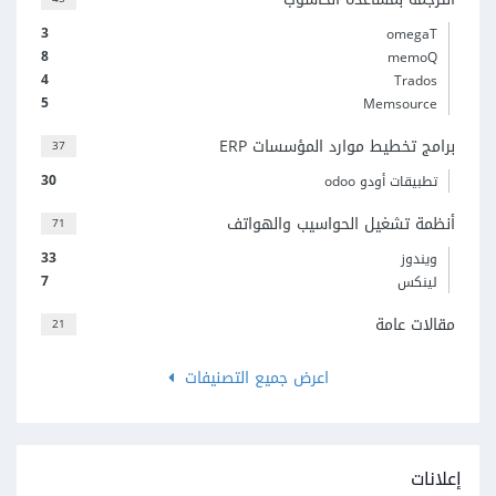
3
omegaT
8
memoQ
4
Trados
5
Memsource
برامج تخطيط موارد المؤسسات ERP
37
30
تطبيقات أودو odoo
أنظمة تشغيل الحواسيب والهواتف
71
33
ويندوز
7
لينكس
مقالات عامة
21
اعرض جميع التصنيفات
إعلانات