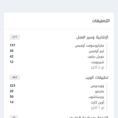
التصنيفات
الإنتاجية وسير العمل
277
157
مايكروسوفت أوفيس
30
ليبر أوفيس
42
جوجل درايف
12
شيربوينت
(و 2 أكثر)
تطبيقات الويب
465
323
ووردبريس
20
ماجنتو
50
بريستاشوب
14
أوبن كارت
(و 1 أكثر)
الترجمة بمساعدة الحاسوب
45