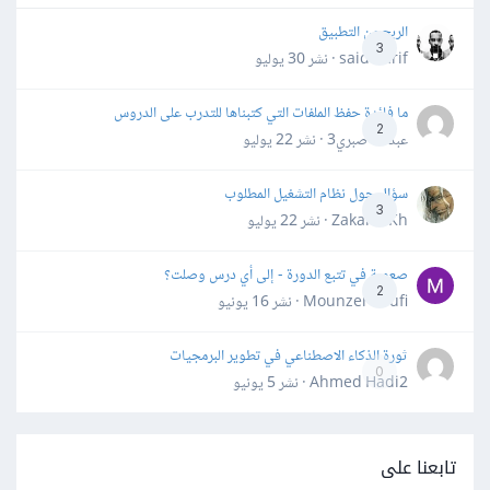
الربح من التطبيق
3
said darif · نشر
30 يوليو
ما فائدة حفظ الملفات التي كتبناها للتدرب على الدروس
2
عبدالله صبري3 · نشر
22 يوليو
سؤال حول نظام التشغيل المطلوب
3
Zakaria Kh · نشر
22 يوليو
صعوبة في تتبع الدورة - إلى أي درس وصلت؟
2
Mounzer Soufi · نشر
16 يونيو
ثورة الذكاء الاصطناعي في تطوير البرمجيات
0
Ahmed Hadi2 · نشر
5 يونيو
تابعنا على