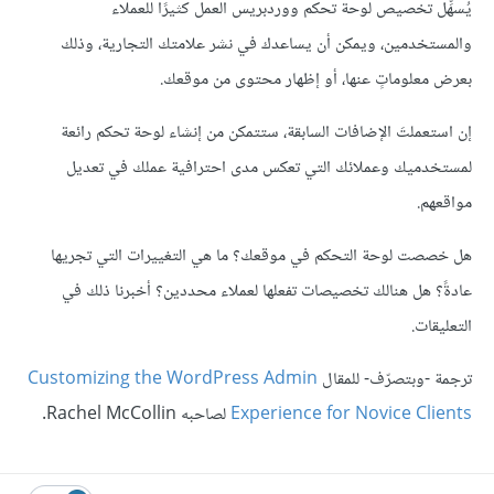
يُسهِّل تخصيص لوحة تحكم ووردبريس العمل كثيرًا للعملاء
والمستخدمين، ويمكن أن يساعدك في نشر علامتك التجارية، وذلك
بعرض معلوماتٍ عنها، أو إظهار محتوى من موقعك.
إن استعملتَ الإضافات السابقة، ستتمكن من إنشاء لوحة تحكم رائعة
لمستخدميك وعملائك التي تعكس مدى احترافية عملك في تعديل
مواقعهم.
هل خصصت لوحة التحكم في موقعك؟ ما هي التغييرات التي تجريها
عادةً؟ هل هنالك تخصيصات تفعلها لعملاء محددين؟ أخبرنا ذلك في
التعليقات.
ترجمة -وبتصرّف- للمقال
Customizing the WordPress Admin
Experience for Novice Clients
لصاحبه Rachel McCollin.