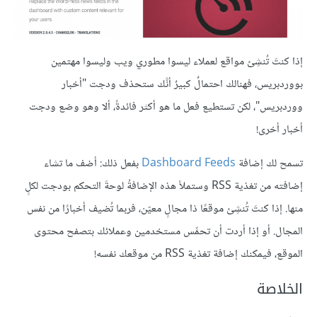
إذا كنتَ تُنشِئ مواقع لعملاء ليسوا مطوري ويب وليسوا مهتمين
بووردبريس، فهنالك احتمالٌ كبيرٌ أنَّك ستحذف ودجت "أخبار
ووردبريس"، لكن تستطيع فعل ما هو أكثر فائدةً، ألا وهو وضع ودجت
أخبار أخرى!
تسمح لك إضافة
Dashboard Feeds
بفعل ذلك: أضف ما تشاء
إضافته من تغذية RSS وستملأ هذه الإضافةُ لوحةَ التحكم بودجت لكلٍ
منها. إذا كنتَ تُنشِئ موقعًا ذا مجالٍ معيّن، فربما تُضيف أخبارًا من نفس
المجال. أو إذا أردت أن تحمِّس مستخدمين وعملائك بتصفح محتوى
الموقع، فيمكنك إضافة تغذية RSS من موقعك نفسه!
الخلاصة