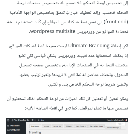
إلى تخصيص لوحة التحكم، فلا تسمح لك بتخصيص صفحات لوحة
التحكم فحسب، وإنما تعطيك خياراتٍ تتعلق بتخصيص الواجهة الأمامية
(front end) إلى نفس نمط شبكتك من المواقع إن كُنت تستخدم نسخة
مُتعدّدة المواقع من ووردبريس wordpress multisite.
لكن إضافة Ultimate Branding ليست مفيدة فقط لشبكات المواقع،
إذ يمكنك استعمالها عند تثبيت ووردبريس بشكلٍ قياسي لكي تضع
علامتك التجارية في الصفحات الإدارية، وتخصص صفحة تسجيل
الدخول، وتحذف عناصر القائمة التي لا تريدها وتغير ترتيب بعضها،
وتُنشِئ شريط لوحة التحكم الخاص بك، والكثير.
يمكن تفعيل أو تعطيل كل تلك الميزات من لوحة التحكم، لذلك تستطيع أن
تستعمل منها ما تشاء لموقعك، كما ترى في لقطة الشاشة الآتية: