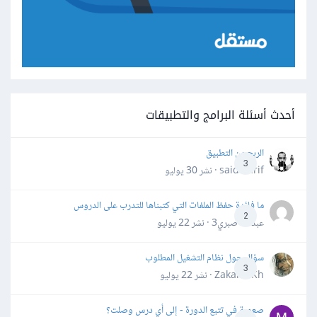
أحدث أسئلة البرامج والتطبيقات
الربح من التطبيق
3
said darif · نشر
30 يوليو
ما فائدة حفظ الملفات التي كتبناها للتدرب على الدروس
2
عبدالله صبري3 · نشر
22 يوليو
سؤال حول نظام التشغيل المطلوب
3
Zakaria Kh · نشر
22 يوليو
صعوبة في تتبع الدورة - إلى أي درس وصلت؟