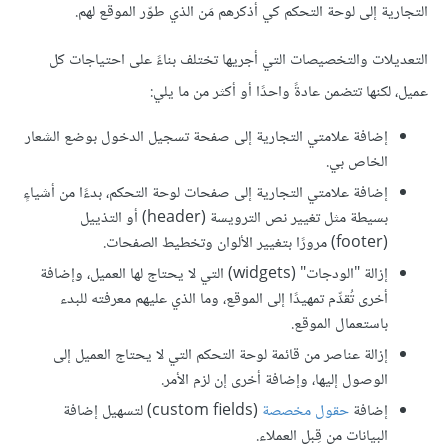
التجارية إلى لوحة التحكم كي أذكرهم مَن الذي طوّر الموقع لهم.
التعديلات والتخصيصات التي أجريها تختلف بناءً على احتياجات كل
عميل، لكنها تتضمن عادةً واحدًا أو أكثر من ما يلي:
إضافة علامتي التجارية إلى صفحة تسجيل الدخول بوضع الشعار
الخاص بي.
إضافة علامتي التجارية إلى صفحات لوحة التحكم، بدءًا من أشياءٍ
بسيطة مثل تغيير نص الترويسة (header) أو التذييل
(footer) مرورًا بتغيير الألوان وتخطيط الصفحات.
إزالة "الودجات" (widgets) التي لا يحتاج لها العميل، وإضافة
أخرى تُقدِّم تمهيدًا إلى الموقع، وما الذي عليهم معرفته للبدء
باستعمال الموقع.
إزالة عناصر من قائمة لوحة التحكم التي لا يحتاج العميل إلى
الوصول إليها، وإضافة أخرى إن لزم الأمر.
إضافة
حقول مخصصة
(custom fields) لتسهيل إضافة
البيانات من قِبل العملاء.