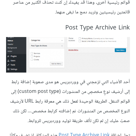
قوائم رئيسية أخرى، وهذا قد يفيدك إن كنت تحذف الكثير من عناصر
قائمتين رئيسيتين وتريد دمج ما تبقى منهما.
Post Type Archive Link
أحد الأشياء التي تزعجني في ووردبريس هو مدى صعوبة إضافة رابط
إلى أرشيف نوعٍ مخصصٍ من المنشورات (custom post type) إلى
قوائم التنقل. الطريقة الوحيدة لفعل ذلك هي معرفة رابط URL لأرشيف
النوع المخصص من المنشورات ثم إضافته كرابط مخصص… لكن ذلك
صعبٌ عليك إن لم تكن تألف طريقة توليد ووردبريس للروابط.
تحل إضافة
Post Type Archive Link
هذه المشكلة، إذ تضيف مكانًا