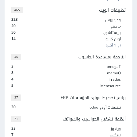
تطبيقات الويب
465
323
ووردبريس
20
ماجنتو
50
بريستاشوب
14
أوبن كارت
(و 1 أكثر)
الترجمة بمساعدة الحاسوب
45
3
omegaT
8
memoQ
4
Trados
5
Memsource
برامج تخطيط موارد المؤسسات ERP
37
30
تطبيقات أودو odoo
أنظمة تشغيل الحواسيب والهواتف
71
33
ويندوز
7
لينكس