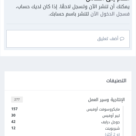
يمكنك أن تنشر الآن وتسجل لاحقًا. إذا كان لديك حساب،
فسجل الدخول الآن
لتنشر باسم حسابك.
أضف تعليق
التصنيفات
الإنتاجية وسير العمل
277
157
مايكروسوفت أوفيس
30
ليبر أوفيس
42
جوجل درايف
12
شيربوينت
(و 2 أكثر)