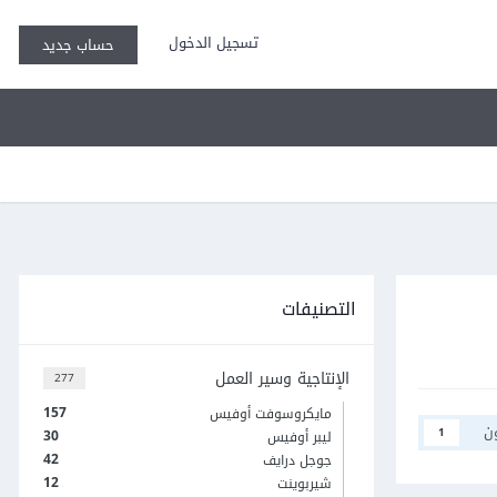
تسجيل الدخول
حساب جديد
التصنيفات
الإنتاجية وسير العمل
277
157
مايكروسوفت أوفيس
ن
1
30
ليبر أوفيس
42
جوجل درايف
12
شيربوينت