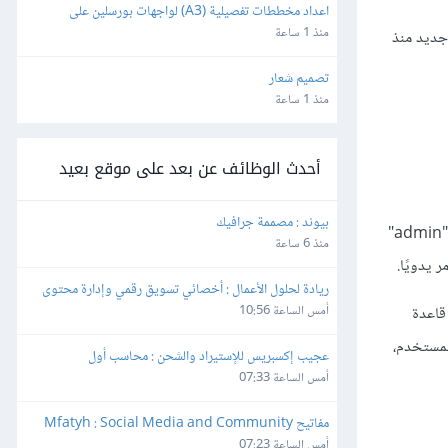
اعداد مخططات تفصيلية (A3) لواجهات بورسلين على 
الأوتوكاد
منذ 1 ساعة
بريس جديد منذ
تصميم شعار
منذ 1 ساعة
أحدث الوظائف عن بعد على موقع بعيد
بيوند : مصممة جرافيك
افتراضيًا، لا يسمح لك ووردبريس بتغيير اسم المستخدم، ولكن يمكنك إنشاء مستخدمٍ جديد إن أردت وإعطاؤه صلاحياتٍ إدارية كاملة وحذف المستخدم "admin"
منذ 6 ساعة
 يدويًا.
ريادة لحلول الأعمال : أخصائي تسويق رقمي وإدارة محتوى
أمس الساعة 10:56
 بعد هذا، ابحث عن قاعدة
لتعديل اسم المستخدم،
عجيب إكسبريس للإستيراد والشحن : محاسب أول
أمس الساعة 07:33
مفاتيح Mfatyh : Social Media and Community 
Manager
أمس الساعة 07:23