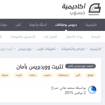
الرئيسية
دروس ومقالات
أسئلة وأجوبة
كتب
دورات
البرمجة
ريادة الأعمال
العمل الحر
التسويق والمبيعات
ال
الرئيسية
البرامج والتطبيقات
تطبيقات الويب
ووردبريس
تثبيت وورد
تثبيت ووردبريس بأمان
تنصيب ووردبريس بأمان
موقع
أمن
استضافة
تنصيب
حماية
تثبيت
مدونة
بواسطة محمد هاني صباغ
2 نوفمبر 2015