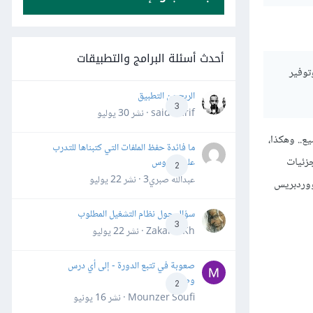
أحدث أسئلة البرامج والتطبيقات
توفير
الربح من التطبيق
3
said darif · نشر
30 يوليو
يع.. وهكذا،
ما فائدة حفظ الملفات التي كتبناها للتدرب
ن جزئيات
على الدروس
2
عبدالله صبري3 · نشر
22 يوليو
وردبريس
سؤال حول نظام التشغيل المطلوب
3
Zakaria Kh · نشر
22 يوليو
صعوبة في تتبع الدورة - إلى أي درس
وصلت؟
2
Mounzer Soufi · نشر
16 يونيو