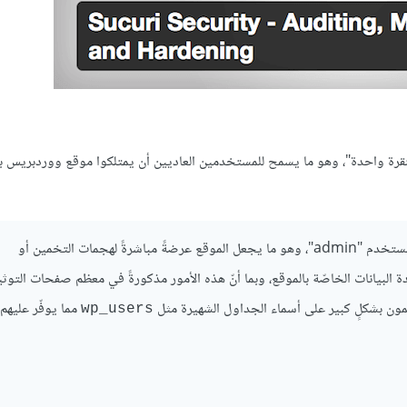
بنقرة واحدة"، وهو ما يسمح للمستخدمين العاديين أن يمتلكوا موقع ووردبريس ب
تقريبًا، تقوم جميع هذه السكربتات بإنشاء مواقع ووردبريس مع اسم المستخدم "admin"، وهو ما يجعل الموقع عرضةً مباشرةً لهجمات التخمين أو
 البيانات الخاصّة بالموقع، وبما أنّ هذه الأمور مذكورةً في معظم صفحات التوث
اجمون بشكلٍ كبير على أسماء الجداول الشهيرة مثل
مما يوفّر عليهم 
wp_users