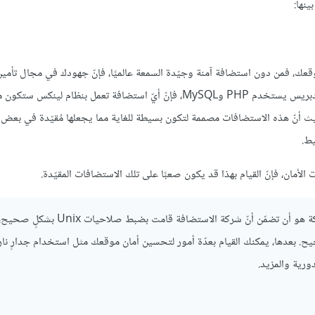
ينها:
وقعك، فمن دون استضافة آمنة وجيّدة السمعة عالميًا، فإنّ جهودك في مجال تأم
العامِل بووردبريس قد تذهب أدراج الرياح. على الجانب التقني، بِما أنّ ووردبريس يستخدم PHP وMySQL، فإنّ أيّ استضافة تعمل
 عن استضافة GoDaddy و Yahoo! ومثيلاتها حيث أنّ هذه الاستضافات مصممة لتكون بسيطة للغاية مما يجعلها مُقيّدة في ب
يط.
لأمان، فإنّ القيام بهذا قد يكون صعبًا على تلك الاستضافات المقيّدة.
الشيء الأساسي الذي يجب أن تكون قلقًا حوله في أيّ استضافة مشتركة هو أن تضمّن أنّ شركة الا
 بعدها، يمكنك القيام بعدّة أمور لتحسين أمان موقعك مثل استخدام جدارٍ نار