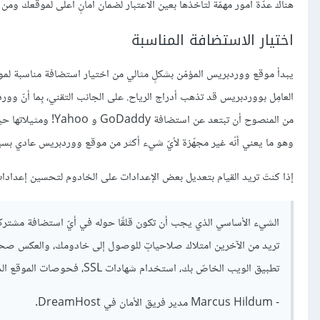
هناك عدّة أمور مهمّة لتأخذها بعين الاعتبار لضمان أمانٍ أعلى لموقعك ومن ب
اختيار الاستضافة المناسبة
يبدأ موقع ووردبريس المؤمّن بشكلٍ مثالي من اختيار استضافة مناسبة لم
من المنصوح أن تبتعد
وهو ما يعني أنّه غير مجهّزة لأيّ شيء أكثر من موقع ووردبريس عادي بس
إذا كنتَ تريد القيام بتعديل بعض الإعدادات على الخادوم لتحسين إعدادات ا
تريد من الآخرين امتلاك صلاحياتٍ للوصول إلى خادومك، والعكس صحيح.
تطبيق الويب الخاصّ بك، استخدام شهادات SSL، فحوصات الموقع الدورية والمزيد.
- Marcus Hildum مدير فريق الأمان في DreamHost.