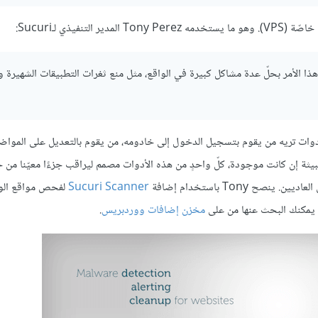
يذي لـSucuri:
ذا الأمر بحلّ عدة مشاكل كبيرة في الواقع، مثل منع ثغرات التطبيقات الشهيرة و
 هذه الأدوات تريه من يقوم بتسجيل الدخول إلى خادومه، من يقوم بالتعديل على المواض
WHOIS، الـDNS ونشاط البرمجيات الخبيثة إن كانت موجودة، كلّ واحدٍ من هذه الأدوات مصمم ليراقب جزءًا معيّنا م
 Tony باستخدام إضافة
Sucuri Scanner
لفحص مواقع الو
لتي يمكنك البحث عنها من على
مخزن إضافات ووردبريس
.