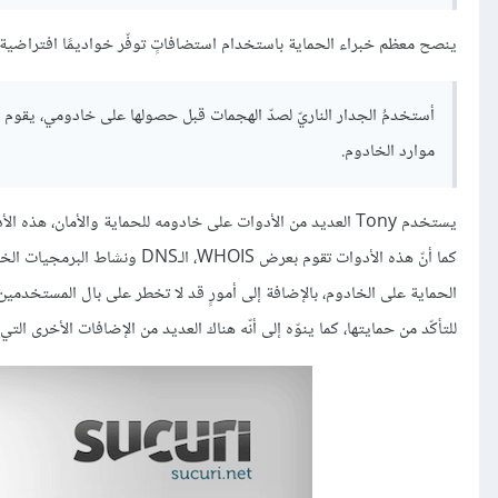
ينصح معظم خبراء الحماية باستخدام استضافاتٍ توفّر خواديمًا افتراضية خاصّة (VPS). وهو ما يستخدمه Tony Perez المدير التنف
أستخدمُ الجدار الناريّ لصدّ الهجمات قبل حصولها على خادومي، يقوم ه
موارد الخادوم.
يستخدم Tony العديد من الأدوات على خادومه للحماية والأمان،
كما أنّ هذه الأدوات تقوم بعرض 
الحماية على الخادوم، بالإضافة إلى أمورٍ قد لا تخطر على بال المستخدمين العاديين. ينصح
للتأكّد من حمايتها، كما ينوّه إلى أنّه هناك العديد من الإضافات الأخرى ا