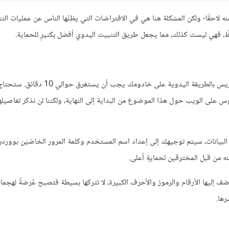
 لاحقًا- ولكن المشكلة هنا هي في الافتراضات التي يظنّها الناس عن عمليات التث
ّ، فهي ليست كذلك، مما يجعل طريق التثبيت اليدوي أفضل بكثيرٍ للحماية.
إذا كنتَ لا تستخدم عملية التثبيت بنقرة واحدة، فإنّ القيام بتثبيت ووردبريس بالطريقة اليدوية 
قواعد البيانات. هناك عدّة دروس على الويب حول هذا الموضوع من البداية إلى النهاية، ولكننا لن نذكر تفاص
ة البيانات، سيتم توجيهك إلى إعداد اسم المستخدم وكلمة المرور الخاصّيَن بوورد
 من قبل المخترقين لحمايةٍ أعلى.
أضف إليها الأرقام والرموز والأحرف الكبيرة، لا تتركها بسيطة فتصبح عُرضةً لهجم
رها.