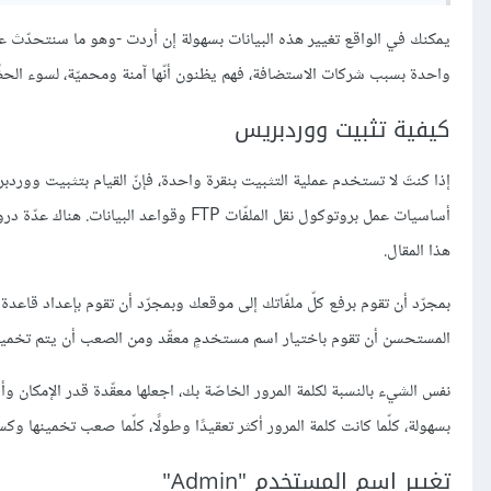
يمكنك في الواقع تغيير هذه البيانات بسهولة إن أردت -وهو ما سنتحدّث عنه
واحدة بسبب شركات الاستضافة، فهم يظنون أنّها آمنة ومحميّة، لسوء الحظ
كيفية تثبيت ووردبريس
أساسيات عمل بروتوكول نقل الملفّات FTP و
هذا المقال.
بمجرّد أن تقوم برفع كلّ ملفّاتك إلى موقعك وبمجرّد أن تقوم بإعداد قاعد
المستحسن أن تقوم باختيار اسم مستخدمٍ معقّد ومن الصعب أن يتم تخمينه
نفس الشيء بالنسبة لكلمة المرور الخاصّة بك، اجعلها معقّدة قدر الإمكان و
بسهولة، كلّما كانت كلمة المرور أكثر تعقيدًا وطولًا، كلّما صعب تخمينها وكس
تغيير اسم المستخدم "Admin"