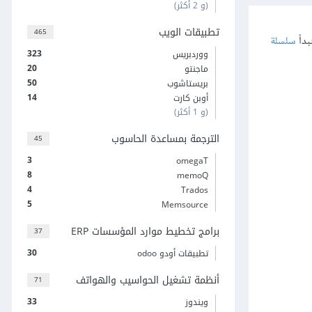
(و 2 أكثر)
تطبيقات الويب
465
بدأ
سلسلة
323
ووردبريس
20
ماجنتو
50
بريستاشوب
14
أوبن كارت
(و 1 أكثر)
الترجمة بمساعدة الحاسوب
45
3
omegaT
8
memoQ
4
Trados
5
Memsource
برامج تخطيط موارد المؤسسات ERP
37
30
تطبيقات أودو odoo
أنظمة تشغيل الحواسيب والهواتف
71
33
ويندوز