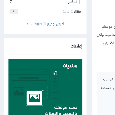
7
لينكس
مقالات عامة
21
اعرض جميع التصنيفات
ين موقعك
 بنظام لينكس ستكون مناسبة، ولكن
عض الأحيان،
إعلانات
ستضافة قامت بضبط صلاحيات Unix بشكلٍ صحيح، فأنت لا
ي لحماية