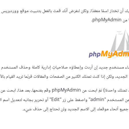
 تجنّب اسم المستخدم "admin" ولماذا يجب عليك أن تختارَ اسمًا معقدًا، ولكن لنفرض أنّك قمتَ بالفعل بتثبيت موقع وورد
ديد، ولكن إذا كنتَ تمتلك الكثير من الصفحات والمقالات فربّما تريد القيام بالأمر
للقيام بذلك، قم بالدخول إلى لوحة cPanel الخاصّة بك (على افتراض أنّك تمتلك واحدة!) ثمّ ابحث عن phpMyAdmin وقم بفتحها،
ضمنها. ابحث عن المستخدم "admin" واصغط على زر "Edit" أو تحرير بجانبه 
في جميع أنحاء موقعك إلى الاسم الجديد ولن تحتاج إلى حذف شيء.