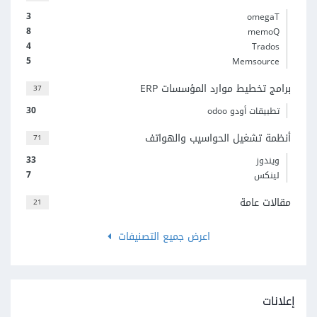
3
omegaT
8
memoQ
4
Trados
5
Memsource
برامج تخطيط موارد المؤسسات ERP
37
30
تطبيقات أودو odoo
أنظمة تشغيل الحواسيب والهواتف
71
33
ويندوز
7
لينكس
مقالات عامة
21
اعرض جميع التصنيفات
إعلانات