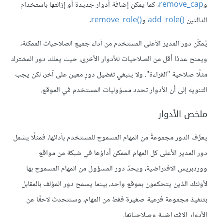
و
remove_cap
، كما يمكن إضافة أدوار جديدة أو إزالتها باستخدام
الدالتين
add_role()
role()
_
remove
يُمكِّن دور المدير الأعلى المستخدم من أداء جميع الصلاحيات الممكنة،
ويمنح عددًا أقل من الصلاحيات للأدوار الأخرى، حيث يملك دور المشترك
مثلًا صلاحية "القراءة". ولا ينبغي تفضيل دورٍ معين على آخر، لكن يجب
التنويه إلى أن الأدوار تحدد مسؤوليات المستخدم في الموقع.
ملخص الأدوار
يعرِّف الدور مجموعةً من المهام المسموح للمستخدم بأدائها، فمثلًا يشمل
دور المدير الأعلى كل المهام الممكن أداؤها في شبكة من مواقع
ووردبريس الافتراضية، ويحدّ دور المسؤول من المهام المسموح بها
لأولئك الذين يتحكمون بموقع واحد، بينما يسمح دور المؤلف بالمقابل
بتنفيذ مجموعة فرعية صغيرة فقط من المهام، وسنتحدث لاحقًا عن
الأدوار الافتراضية وصلاحياتها.