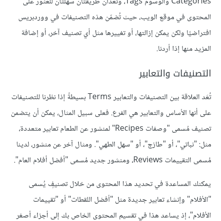
Categories والوسوم Tags، وتُعَدان طريقتان سهلتان للعثور على
المحتوى في موقع الويب، حيث تُضمّن هذه التصنيفات في ووردبريس
افتراضيًا ولكن يمكن إزالتها، أو تغييرها مثل أي تصنيف آخر، أو إضافة
المزيد منها إذا أردنا.
التصنيفات والتعابير
تُعَد العلاقة بين التصنيفات والتعابير Terms بسيطةً إذا نظرنا للتصنيفات
على أنها الأساس والتعابير هي الفرع. فعلى سبيل المثال، يمكن أن يتضمن
تصنيف مُسمى "وصفات Recipes" لمنشور عن الطعام تعابير متعددة،
مثل: "نباتي"، أو "طازج"، أو "سهل الطهي". ومثال آخر عن منشور، لدينا
مُسمى التقييمات Reviews، ومنشور جديد مُسمى "أفضل أفلام العام".
يمكنك المساعدة في تحديد هذا المحتوى من خلال تصنيفٍ يُسمى
"الأفلام" وإنشاء تعابير جديدة مثل "أفضل اللقطات" أو "تقييمات
الأفلام"، إذ يساعد هذا في تقسيم المحتوى الخاص بك إلى أجزاء أصغر