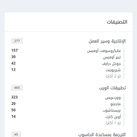
التصنيفات
الإنتاجية وسير العمل
277
157
مايكروسوفت أوفيس
30
ليبر أوفيس
42
جوجل درايف
12
شيربوينت
(و 2 أكثر)
تطبيقات الويب
465
323
ووردبريس
20
ماجنتو
50
بريستاشوب
14
أوبن كارت
(و 1 أكثر)
الترجمة بمساعدة الحاسوب
45