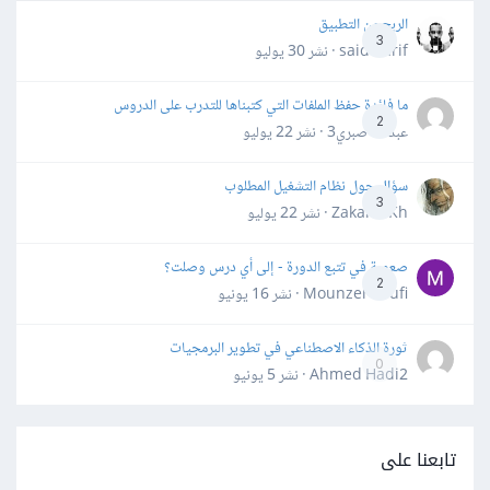
الربح من التطبيق
3
said darif · نشر
30 يوليو
ما فائدة حفظ الملفات التي كتبناها للتدرب على الدروس
2
عبدالله صبري3 · نشر
22 يوليو
سؤال حول نظام التشغيل المطلوب
3
Zakaria Kh · نشر
22 يوليو
صعوبة في تتبع الدورة - إلى أي درس وصلت؟
2
Mounzer Soufi · نشر
16 يونيو
ثورة الذكاء الاصطناعي في تطوير البرمجيات
0
Ahmed Hadi2 · نشر
5 يونيو
تابعنا على