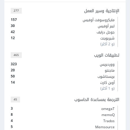
الإنتاجية وسير العمل
277
157
مايكروسوفت أوفيس
30
ليبر أوفيس
42
جوجل درايف
12
شيربوينت
(و 2 أكثر)
تطبيقات الويب
465
323
ووردبريس
20
ماجنتو
50
بريستاشوب
14
أوبن كارت
(و 1 أكثر)
الترجمة بمساعدة الحاسوب
45
3
omegaT
8
memoQ
4
Trados
5
Memsource