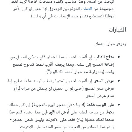
البحث عن اسمه، وهذا مناسب لإنشاء منتجات خاصة تريد فقط
لمجموعة من
العملاء
الموثوقين الوصول لها، حتى لو كان الأمر
مؤقتًا (تستطيع تغيير هذه الإعدادات في أي وقت).
الخيارات
يتوفر خياران هما:
متاح للطلب
: إن ألغيت اختيار هذا الخيار، فلن يتمكن العميل من
إضافة المنتج إلى سلته، وهذا يجعله أقرب لنمط كتالوج لمنتج
واحد (بالموازنة مع خيار "نمط الكاتالوج").
عرض السعر
: إن ألغيت اختيار "متوفر للطلب"، عندها تستطيع إما
عرض سعر المنتج (حتى لو أن العميل لن يتمكن من شرائه)، أو
عدم عرض السعر.
على الويب فقط
(لا يباع في متجر البيع بالتجزئة). إن كان عملك
مكونًا من متاجر فعلية على أرض الواقع، فإن هذا الخيار قيم جدًا
عندما تملك منتجًا يُباع فقط على الإنترنت وليس ضمن المتجر -
يمنع هذا العملاء من التحقق من سعر المنتج على الإنترنت