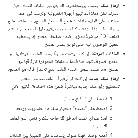
إرفاق ملف
: يسمح بريستاشوب لك بتوفير الملفات للعملاء قبل
الشراء. لنقل مثلًا أنك تبيع أجهزة إلكترونية وترغب في حث
عملائك على قراءة ملفات تتضمن آلية عمل المنتج، عندها تستطيع
رفع الملفات لهذا الهدف، كما تستطيع توفير دليل استخدام المنتج
كملف PDF مباشرةً للتنزيل ضمن صفحة المنتج، إذ يستطيع
العميل الوصول إليه حتى لو لم يشتر المنتج.
الملفات المرفقة
: إن كنت رفعت مسبقًا بعض الملفات لإرفاقها مع
المنتج، فسوف تجد هنا قائمةً بالملفات المتوفرة لإرفاقها مع
المنتج، وما عليك سوى اختيار الملف الذي تريد إرفاقه مع المنتج.
إرفاق ملف جديد
: إن كنت لم تُرفق أي ملف بعد مع المنتج
تستطيع رفع ملف جديد مباشرةً ضمن هذه الصفحة، فاتبع الآتي:
اضغط على "إرفاق ملف".
اضغط على "تصفح" لاختيار ملف من حاسوبك ورفعه.
املأ عنوان الملف المرفق (لا حاجة ليكون نفس اسم الملف
الأصلي).
أعطه وصفًا، فهذا سوف يُساعدك على التمييز بين الملفات