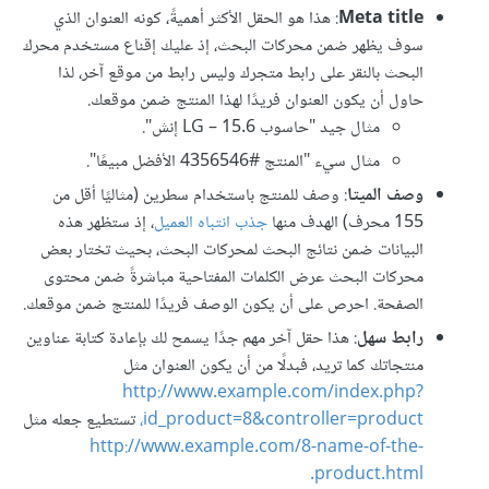
Meta title
: هذا هو الحقل الأكثر أهميةً، كونه العنوان الذي
سوف يظهر ضمن محركات البحث، إذ عليك إقناع مستخدم محرك
البحث بالنقر على رابط متجرك وليس رابط من موقع آخر، لذا
حاول أن يكون العنوان فريدًا لهذا المنتج ضمن موقعك.
مثال جيد "حاسوب LG – 15.6 إنش".
مثال سيء "المنتج #4356546 الأفضل مبيعًا".
وصف الميتا
: وصف للمنتج باستخدام سطرين (مثاليًا أقل من
155 محرف) الهدف منها
جذب انتباه العميل
، إذ ستظهر هذه
البيانات ضمن نتائج البحث لمحركات البحث، بحيث تختار بعض
محركات البحث عرض الكلمات المفتاحية مباشرةً ضمن محتوى
الصفحة. احرص على أن يكون الوصف فريدًا للمنتج ضمن موقعك.
رابط سهل
: هذا حقل آخر مهم جدًا يسمح لك بإعادة كتابة عناوين
منتجاتك كما تريد، فبدلًا من أن يكون العنوان مثل
http://www.example.com/index.php?
id_product=8&controller=product،
تستطيع جعله مثل
http://www.example.com/8-name-of-the-
product.html.