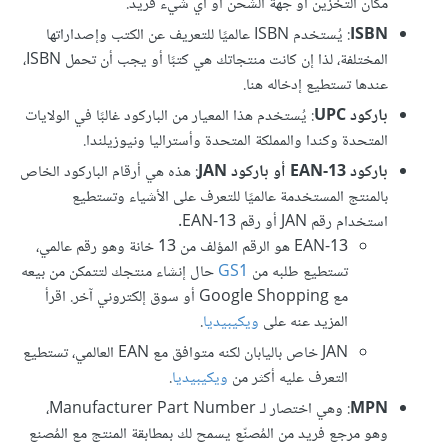
مكان التخزين أو جهة الشحن أو أي شيء فريد.
ISBN
: يُستخدم ISBN عالميًا للتعريف عن الكتب وإصداراتها
المختلفة، لذا إن كانت منتجاتك هي كتبًا أو يجب أن تحمل ISBN،
عندها تستطيع إدخاله هنا.
باركود UPC
: يُستخدم هذا المعيار من الباركود غالبًا في الولايات
المتحدة وكندا والمملكة المتحدة وأستراليا ونيوزيلندا.
باركود EAN-13 أو باركود JAN
: هذه هي أرقام الباركود الخاص
بالمنتج المستخدمة عالميًا للتعرف على الأشياء وتستطيع
استخدام رقم JAN أو رقم EAN-13.
EAN-13 هو الرقم المؤلف من 13 خانة وهو رقم عالمي،
تستطيع طلبه من
GS1
حال إنشاء منتجك لتتمكن من بيعه
مع Google Shopping أو سوق إلكتروني آخر. اقرأ
المزيد عنه على
ويكيبيديا
.
JAN خاص باليابان لكنه متوافق مع EAN العالمي، تستطيع
التعرف عليه أكثر من
ويكيبيديا
.
MPN
: وهي اختصار لـ Manufacturer Part Number،
وهو مرجع فريد من المُصنّع يسمح لك بمطابقة المنتج مع المُصنع