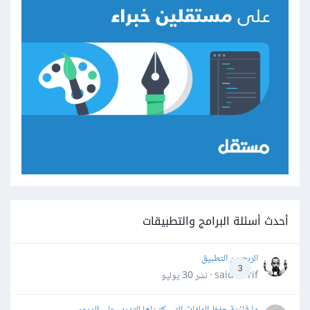
أحدث أسئلة البرامج والتطبيقات
الربح من التطبيق
3
said darif · نشر
30 يوليو
ما فائدة حفظ الملفات التي كتبناها للتدرب على الدروس