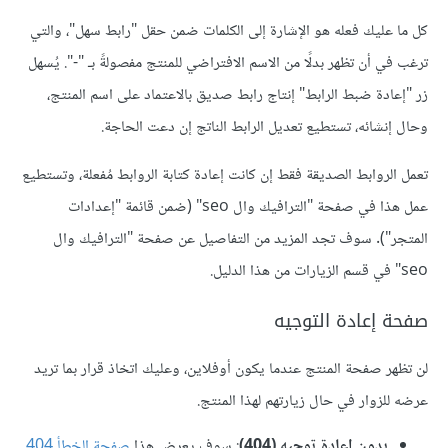
كل ما عليك فعله هو الإشارة إلى الكلمات ضمن حقل "رابط سهل"، والتي
ترغب في أن تظهر بدلًا من الاسم الافتراضي للمنتج مفصولةً بـ "-". يُسهل
زر "إعادة ضبط الرابط" إنتاج رابط صديق بالاعتماد على اسم المنتج،
وحال إنشائه، تستطيع تعديل الرابط الناتج إن دعت الحاجة.
تعمل الروابط الصديقة فقط إن كانت إعادة كتابة الروابط مُفعلة، وتستطيع
عمل هذا في صفحة "الترافيك وال seo" (ضمن قائمة "إعدادات
المتجر"). سوف تجد المزيد من التفاصيل عن صفحة "الترافيك وال
seo" في قسم الزيارات من هذا الدليل.
صفحة إعادة التوجيه
لن تظهر صفحة المنتج عندما يكون أوفلاين، وعليك اتخاذ قرار بما تريد
عرضه للزوار في حال زيارتهم لهذا المنتج.
بدون إعادة توجيه (404)
: سوف يعرض هذا
صفحة الخطأ 404