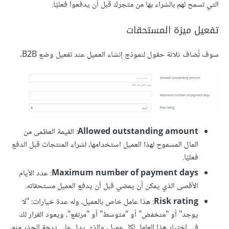
التي تسمح لهم بالشراء بها من متجرك قبل أن يدفعوا فعليًا.
تفعيل ميزة المستحقات
سوف تُضاف ثلاثة حقول لنموذج إنشاء العميل عند تفعيل وضع B2B.
Allowed outstanding amount
: القيمة العظمى من
المال المسموح لهذا العميل استخدامها، لشراء المنتجات قبل الدفع
فعليًا.
Maximum number of payment days
: عدد الأيام
الأقصى الذي يمكن أن يمضي قبل أن يدفع العميل مستحقاته.
Risk rating
: هذا عامل خاص بالعميل، وله عدة خيارات: "لا
يوجد" أو "منخفض" أو "متوسط" أو "مرتفع"، ويعود القرار لك
في اختيار هذا العامل لكل عميل، والذي يدل على درجة الحذر منه،