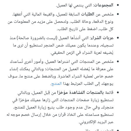
المجموعات
: التي ينتمي لها العميل.
ملخص عن
الطلبات
السابقة للعميل، والقيمة المالية التي أنفقها،
ونوع الدفعة، وحالة الطلب. ولتحصل على مزيد من المعلومات عن
كل طلب، اضغط على تاريخ الطلب.
عربات الشراء
: التي أنشأها العميل (ليست بالضرورة صالحة) منذ
تسجيله، وعندما يكون عميلك ضمن المتجر تستطيع أن ترى ما
يُضيفه لعربة الشراء في الزمن الحقيقي.
ملخص عن المنتجات التي اشتراها العميل، وأمور أخرى تُساعدك
على معرفة ما يُفضله العميل من المنتجات؛ وبالتالي يمكنك إنشاء
خصم خاص لعملية الشراء العاشرة. وبالضغط على منتج ما، سوف
يوجهك إلى الطلب المرتبط بهذا
المنتج
.
قائمة
بالمنتجات المُشاهدة مؤخرًا
من قِبل العميل، وبالتالي
تستطيع زيارة صفحات المنتجات التي زارها عميلك مؤخرًا في
متجرك، وفي حال عدم وجود طلب يتبع زيارة العميل للمنتج،
تستطيع مساعدته على اتخاذ قرار؛ من خلال إرسال خصم موجه له
عبر البريد الإلكتروني.