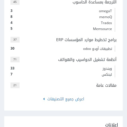
الترجمة بمساعدة الحاسوب
45
3
omegaT
8
memoQ
4
Trados
5
Memsource
برامج تخطيط موارد المؤسسات ERP
37
30
تطبيقات أودو odoo
أنظمة تشغيل الحواسيب والهواتف
71
33
ويندوز
7
لينكس
مقالات عامة
21
اعرض جميع التصنيفات
إعلانات