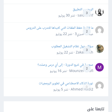
الربح من التطبيق
3
said darif · نشر
30 يوليو
ما فائدة حفظ الملفات التي كتبناها للتدرب على الدروس
2
عبدالله صبري3 · نشر
22 يوليو
سؤال حول نظام التشغيل المطلوب
3
Zakaria Kh · نشر
22 يوليو
صعوبة في تتبع الدورة - إلى أي درس وصلت؟
2
Mounzer Soufi · نشر
16 يونيو
ثورة الذكاء الاصطناعي في تطوير البرمجيات
0
Ahmed Hadi2 · نشر
5 يونيو
تابعنا على