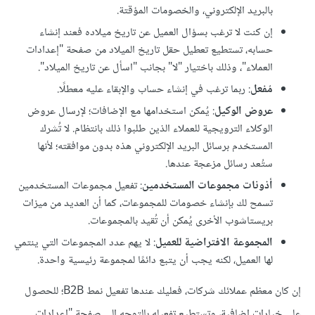
بالبريد الإلكتروني، والخصومات المؤقتة.
إن كنت لا ترغب بسؤال العميل عن تاريخ ميلاده فعند إنشاء
حسابه، تستطيع تعطيل حقل تاريخ الميلاد من صفحة "إعدادات
العملاء"، وذلك باختيار "لا" بجانب "اسأل عن تاريخ الميلاد".
مُفعل
: ربما ترغب في إنشاء حساب والإبقاء عليه معطلًا.
عروض الوكيل
: يُمكن استخدامها مع الإضافات؛ لإرسال عروض
الوكلاء الترويجية للعملاء الذين طلبوا ذلك بانتظام. لا تُشرك
المستخدم برسائل البريد الإلكتروني هذه بدون موافقته؛ لأنها
ستُعد رسائل مزعجة عندها.
أذونات مجموعات المستخدمين
: تفعيل مجموعات المستخدمين
تسمح لك بإنشاء خصومات للمجموعات، كما أن العديد من ميزات
بريستاشوب الأخرى يُمكن أن تُقيد بالمجموعات.
المجموعة الافتراضية للعميل
: لا يهم عدد المجموعات التي ينتمي
لها العميل، لكنه يجب أن يتبع دائمًا لمجموعة رئيسية واحدة.
إن كان معظم عملائك شركات، فعليك عندها تفعيل نمط B2B؛ للحصول
على خيارات إضافية، وتستطيع تفعيله بالتوجه إلى صفحة "إعدادات