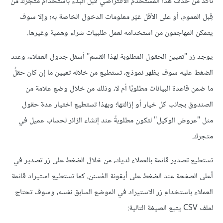
تأكد من حذف هذا المستخدم الافتراضي قبل البدء باستخدام متجرك من
قِبل العموم، أو على الأقل غيّر معلومات الدخول الخاصة به؛ وإلا سوف
يتمكن المهاجمون من استخدامه لعمل طلبيات شراء وهمية وغيرها.
يوجد زر "تعيين الحقول المطلوبة لهذا القسم" أسفل جدول العملاء، وعند
الضغط عليه سوف يظهر نموذج، تستطيع من خلاله تعيين ما إن كان حقلٌ
ما ضمن قاعدة البيانات مطلوبًا أم لا، وذلك من خلال وضع علامة من
الصندوق بجانب كل خيار أو إزالتها؛ وبهذا تستطيع اختيار عدة حقول
مثل "عروض الوكيل" لتكون مطلوبةً عند إنشاء الزائر لحساب عميل في
متجرك.
تستطيع تصدير قائمة بالعملاء لديك، من خلال الضغط على زر تصدير في
أعلى الصفحة عند الضغط على أيقونة المُسنن، كما تستطيع استيراد قائمة
العملاء باستخدام زر الاستيراد في الموضع السابق نفسه، وسوف تحتاج
لملف CSV يتبع الصيغة التالية: