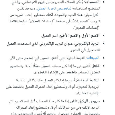
المسميات
: يُمكن للعملاء التصريح عن لقبهم الاجتماعي، والذي
تستطيع استخدامه
لتخصيص تجربة العميل
، ويوجد لقبان
افتراضيان، هما: السيد والسيدة، لكنك تستطيع إنشاء المزيد من
تبويب "المسميات"، في صفحة "إعدادات العملاء" التابعة لقائمة
"إعدادات المتجر".
الاسم الأول والاسم الأخير
: اسم العميل.
البريد الإلكتروني
: عنوان البريد الإلكتروني الذي استخدمه العميل
للتسجيل في المتجر.
ا
لمبيعات
: القيمة المالية التي أنفقها العميل في المتجر حتى الآن.
مُفعل
: تُشير إلى ما إذا كان حساب العميل مفعّلًا أم لا، وتستطيع
تعطيل الحساب بالضغط على الإشارة الخضراء.
النشرة البريدية
: تُبين ما إذا كان العميل مشتركًا في النشرة
البريدية لمتجرك أم لا، وتستطيع إلغاء اشتراك العميل بالضغط على
الإشارة الخضراء.
عروض الوكيل
: تُظهر إذا ما كان هذا الحساب قبل استلام رسائل
البريد الإلكتروني من شركائك أم لا، وتستطيع إلغاء اشتراكه
بالضغط على الإشارة الخضراء. وانتبه ألا تُشرك المستخدم بهذه