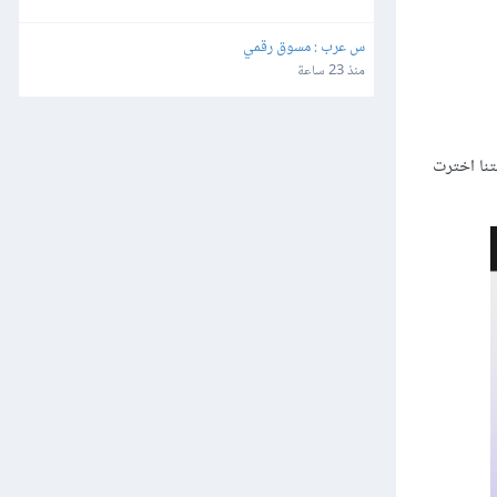
س عرب : مسوق رقمي
منذ 23 ساعة
 أنك تبيع فعلًا عبر الإنترنت، ثم انقر على زر "Next"، وفي حالتنا اخترت