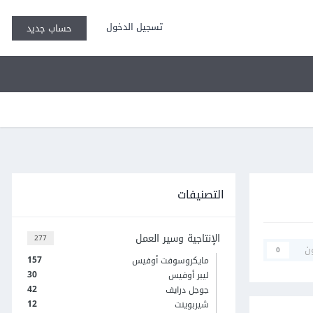
تسجيل الدخول
حساب جديد
التصنيفات
الإنتاجية وسير العمل
277
ن
0
157
مايكروسوفت أوفيس
30
ليبر أوفيس
42
جوجل درايف
12
شيربوينت