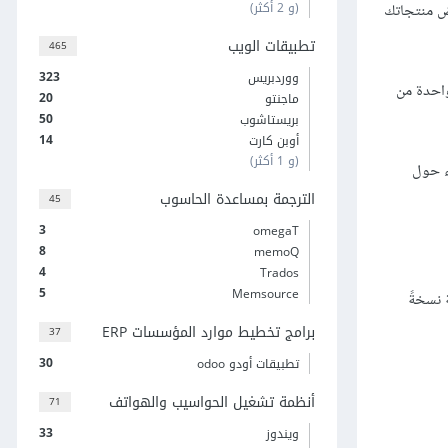
(و 2 أكثر)
رض منتجاتك
تطبيقات الويب
465
323
ووردبريس
احدة من
20
ماجنتو
50
بريستاشوب
14
أوبن كارت
(و 1 أكثر)
ء حول
الترجمة بمساعدة الحاسوب
45
3
omegaT
8
memoQ
4
Trados
5
Memsource
 نسخةً
برامج تخطيط موارد المؤسسات ERP
37
30
تطبيقات أودو odoo
أنظمة تشغيل الحواسيب والهواتف
71
33
ويندوز