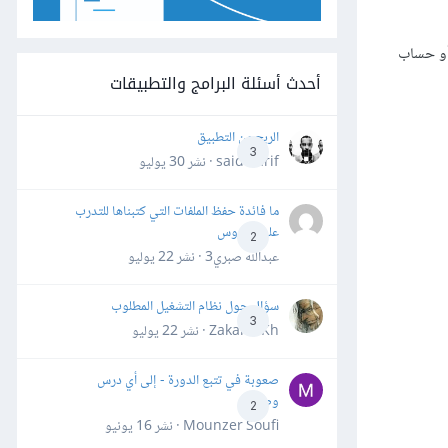
أو حساب
أحدث أسئلة البرامج والتطبيقات
الربح من التطبيق
3
said darif · نشر
30 يوليو
ما فائدة حفظ الملفات التي كتبناها للتدرب
على الدروس
2
عبدالله صبري3 · نشر
22 يوليو
سؤال حول نظام التشغيل المطلوب
3
Zakaria Kh · نشر
22 يوليو
صعوبة في تتبع الدورة - إلى أي درس
وصلت؟
2
Mounzer Soufi · نشر
16 يونيو