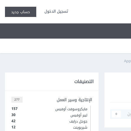
تسجيل الدخول
حساب جديد
التصنيفات
الإنتاجية وسير العمل
277
157
مايكروسوفت أوفيس
ن
0
30
ليبر أوفيس
42
جوجل درايف
12
شيربوينت