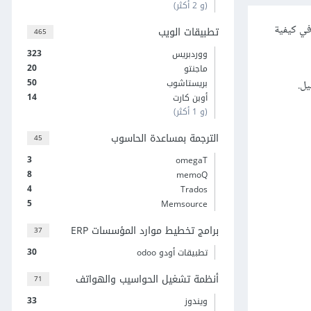
(و 2 أكثر)
في كيفية
تطبيقات الويب
465
323
ووردبريس
20
ماجنتو
50
بريستاشوب
يل.
14
أوبن كارت
(و 1 أكثر)
الترجمة بمساعدة الحاسوب
45
3
omegaT
8
memoQ
4
Trados
5
Memsource
برامج تخطيط موارد المؤسسات ERP
37
30
تطبيقات أودو odoo
أنظمة تشغيل الحواسيب والهواتف
71
33
ويندوز