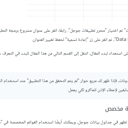
رمجية لـ Apps Script بالنقر على "الإضافات" ثم اختيار "محرر تطبيقات جوجل". رابعًا، انقر على عنوان مشروع برمجة
يانات ومشروع Apps Script فارغين فأنت على استعداد لبدء المقال، انتقل إلى القسم التالي من هذا المقال للبدء في التع
ونات، فإذا ظهر لك مربع حوار "لم يتم التحقق من هذا التطبيق" عند استخدام ال
بقين لإعطاء الإذن للماكرو لكي يعمل.
ئمة مخصص
 التي يمكن أن تظهر في جداول بيانات جوجل، ويمكنك أيضًا استخدام القوائم المخصصة في