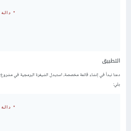
دالة

التطبيق
يلي:
دالة
