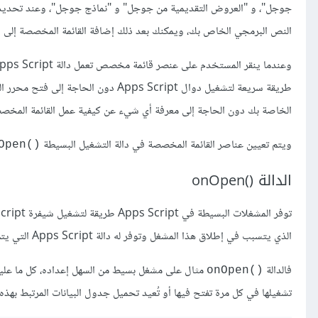
النص البرمجي الخاص بك، ويمكنك بعد ذلك إضافة القائمة المخصصة إلى
و
طريقة سريعة لتشغيل دوال Apps Script 
الخاصة بك دون الحاجة إلى معرفة أي شيء عن كيفية عمل القائمة المخصصة أو كيفية عمل Apps Script، فبالنسبة له
ويتم تعيين عناصر القائمة المخصصة في دالة التشغيل البسيطة
()onOpen
الدالة ()onOpen
الذي يتسبب في إطلاق هذا المشغل وتوفر له دالة Apps Script التي يتم تشغيلها لهذا الحدث.
فالدالة
مثال على مشغل بسيط من السهل إعداده، كل ما عليك فعله هو كت
()onOpen
تشغيلها في كل مرة تفتح فيها أو تُعيد تحميل جدول البيانات المرتبط بهذه ا