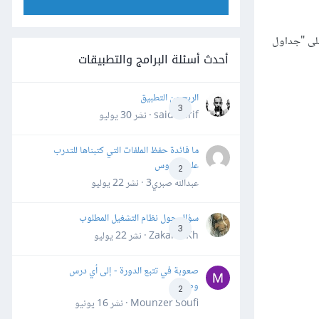
على "جداول
أحدث أسئلة البرامج والتطبيقات
الربح من التطبيق
3
said darif · نشر
30 يوليو
ما فائدة حفظ الملفات التي كتبناها للتدرب
على الدروس
2
عبدالله صبري3 · نشر
22 يوليو
سؤال حول نظام التشغيل المطلوب
3
Zakaria Kh · نشر
22 يوليو
صعوبة في تتبع الدورة - إلى أي درس
وصلت؟
2
Mounzer Soufi · نشر
16 يونيو