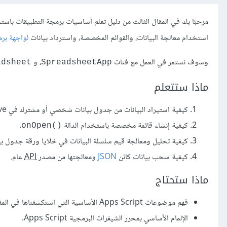
مرحبًا بك في المقال الثالث من دليل تعلم أساسيات برمجة التطبيقات با
استخدام معالجة البيانات، والقوائم المخصصة، واسترداد بيانات
لواجهة بر
وسوف نستمر في العمل مع فئات
، و
adsheet
SpreadsheetApp
ماذا ستتعلم
كيفية استيراد البيانات من جدول بيانات شخصي أو مشترك في Google Drive.
كيفية إنشاء قائمة مخصصة باستخدام الدالة
.
()onOpen
كيفية تحليل ومعالجة قيم سلسلة البيانات في خلايا ورقة جدول ب
كيفية سحب بيانات كائن
JSON
ومعالجتها من مصدر
API
عام.
ماذا ستحتاج
فهم موضوعات Apps Script الأساسية التي استكشفناها في المقاين السابقين من هذا الدليل.
الإلمام الأساسي بمحرر الشيفرات البرمجية Apps Script.