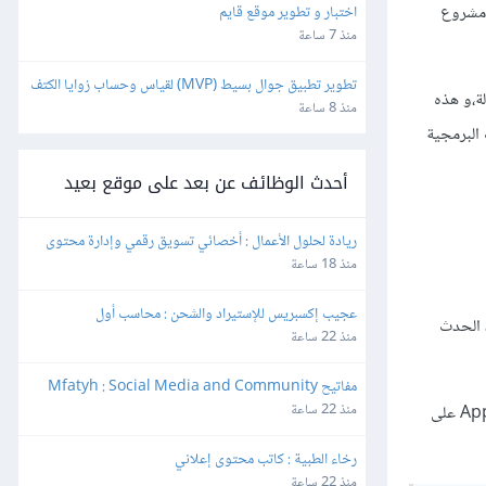
وعند تحديد عنصر قائمة مخصص تنشىء لها تسمية نصية وتربطها بدالة Apps Script في مشروع
اختبار و تطوير موقع قايم
منذ 7 ساعة
تطوير تطبيق جوال بسيط (MVP) لقياس وحساب زوايا الكتف
ه الدالة،و هذه
منذ 8 ساعة
ات البرمجية
أحدث الوظائف عن بعد على موقع بعيد
ريادة لحلول الأعمال : أخصائي تسويق رقمي وإدارة محتوى
منذ 18 ساعة
عجيب إكسبريس للإستيراد والشحن : محاسب أول
نك تحدد الحدث
منذ 22 ساعة
مفاتيح Mfatyh : Social Media and Community 
Manager
منذ 22 ساعة
ليعمل Apps Script على
رخاء الطبية : كاتب محتوى إعلاني
منذ 22 ساعة