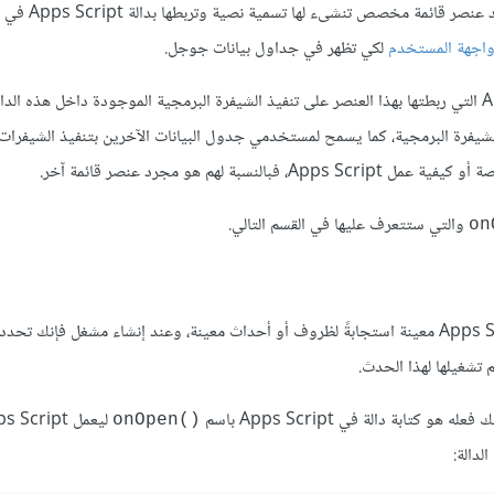
جوجل"، و "العروض التقديمية من جوجل" و "نماذج جوجل"، 
اجهة المستخدم
لكي تظهر في جداول بيانات جوجل.
وعندما ينقر المستخدم على عنصر قائمة مخصص تعمل دالة Apps Script التي ربطتها بهذا العنصر على تنفيذ الشيفرة البرمجية الموجودة داخل هذ
دون الحاجة إلى فتح محرر الشيفرة البرمجية، كما يسمح لمستخدمي جدول البيانات الآخرين بتنفيذ الشيفر
م هو مجرد عنصر قائمة آخر.
والتي ستتعرف عليها في القسم التالي.
توفر المشغلات البسيطة في Apps Script طريقة لتشغيل شيفرة Apps Script معينة استجابةً لظروف أو أحداث معينة، وعند إنشاء مشغل فإ
ابة دالة في Apps Script باسم
()onOpen
لدالة: