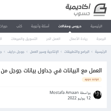
الرئيسية
دروس ومقالات
أسئلة وأجوبة
كتب
دورات
البرمجة
ريادة الأعمال
العمل الحر
التسويق والمبيعات
ال
الرئيسية
البرامج والتطبيقات
الإنتاجية وسير العمل
جوجل درايف
جد
العمل مع البيانات في جداول بيانات جوجل من خلال cript
apps script
بواسطة Mostafa Amaan
12 يوليو 2022