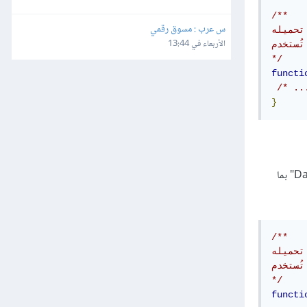
/**

س عرب : مسوق رقمي
ميله *
الأربعاء في 13:44
تُستخدم ()onOpen لإضافة عناصر قائمة مخصصة إلى جدول البيانات *

*/
functi
/* ..
}
دعنا نبدأ في إنشاء قائمة مخصصة، استبدل الشيفرة البرمجية في مشروع Apps Script الذي أسميناه "Data Manipulation and Custom Menus" بما
/**

ميله *
تُستخدم ()onOpen لإضافة عناصر قائمة مخصصة إلى جدول البيانات *

*/
functi