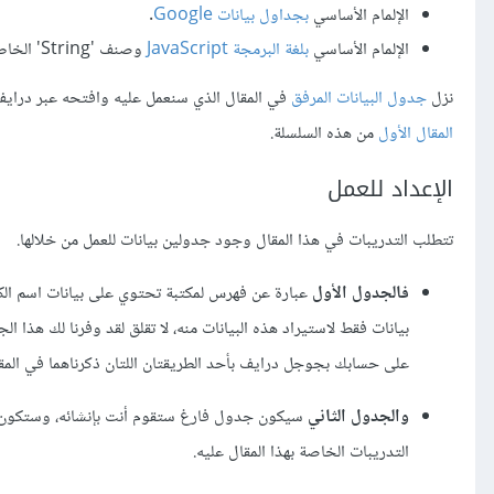
الإلمام الأساسي
بجداول بيانات Google
.
الإلمام الأساسي
بلغة البرمجة JavaScript
وصنف 'String' الخاص به.
نزل
جدول البيانات المرفق
في المقال الذي سنعمل عليه وافتحه عبر دراي
المقال الأول
من هذه السلسلة.
الإعداد للعمل
تتطلب التدريبات في هذا المقال وجود جدولين بيانات للعمل من خلالها.
فالجدول الأول
عبارة عن فهرس لمكتبة تحتوي على بيانات اسم الك
بيانات فقط لاستيراد هذه البيانات منه، لا تقلق لقد وفرنا لك هذا 
على حسابك بجوجل درايف بأحد الطريقتان اللتان ذكرناهما في المقا
والجدول الثاني
سيكون جدول فارغ ستقوم أنت بإنشائه، وستكون وظي
التدريبات الخاصة بهذا المقال عليه.