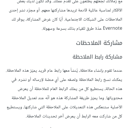
مع زملائك لجعلهم يطلعون على تقدّم عملك. وقد تكون لديك بعض
الأفكار لمناسبة عائلية قادمة تريدها مشاركتها معهم. أو مجرّد نشر إحدى
الملاحظات على الشبكات الاجتماعية. أيّا كان غرض المشاركة، يوفر لك
Evernote عدّة طرق للقيام بذلك بسرعة وسهولة.
مشاركة الملاحظات
مشاركة رابط الملاحظة
عندما تقوم بإنشاء ملاحظة، يُنشأ معها رابط عام فريد يميّز هذه الملاحظة.
يمكنك نسخ رابط الملاحظة ولصقه على أي منصّة لإرساله أو نشره. في
هذه الحالة، يستطيع كل من يملك الرابط العام للملاحظة أن يعرض
محتوياتها. وما يميّز طريقة المشاركة هذه هو أنّه عند تعديل الملاحظة
الأصلية ستنعكس هذه التعديلات على الملاحظة التي شاركتها، ويستطيع
كل من شاركت معه الرابط أن يعرض آخر تحديثات الملاحظة.