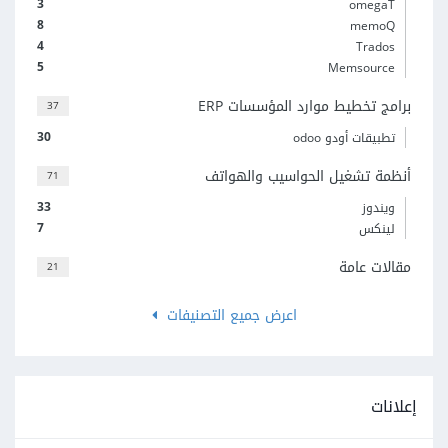
3
omegaT
8
memoQ
4
Trados
5
Memsource
برامج تخطيط موارد المؤسسات ERP
37
30
تطبيقات أودو odoo
أنظمة تشغيل الحواسيب والهواتف
71
33
ويندوز
7
لينكس
مقالات عامة
21
اعرض جميع التصنيفات
إعلانات