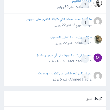
الربح من التطبيق
3
said darif · نشر
30 يوليو
ما فائدة حفظ الملفات التي كتبناها للتدرب على الدروس
2
عبدالله صبري3 · نشر
22 يوليو
سؤال حول نظام التشغيل المطلوب
3
Zakaria Kh · نشر
22 يوليو
صعوبة في تتبع الدورة - إلى أي درس وصلت؟
2
Mounzer Soufi · نشر
16 يونيو
ثورة الذكاء الاصطناعي في تطوير البرمجيات
0
Ahmed Hadi2 · نشر
5 يونيو
تابعنا على