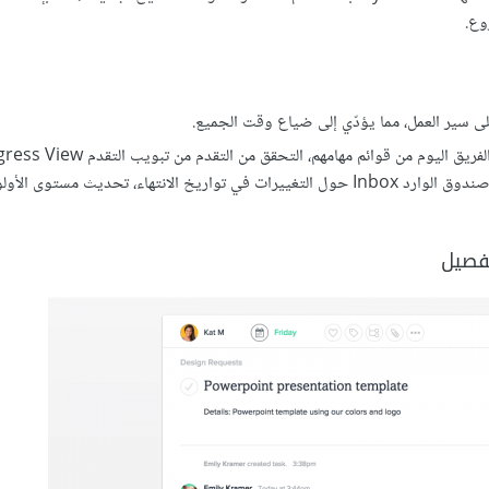
 على سير العمل، مما يؤدّي إلى ضياع وقت الجميع.
لوحة التحكم Dashboard، والحصول على تحديثات تلقائية في صندوق الوارد Inbox حول التغييرات في تواريخ الانتهاء، تحديث مستوى