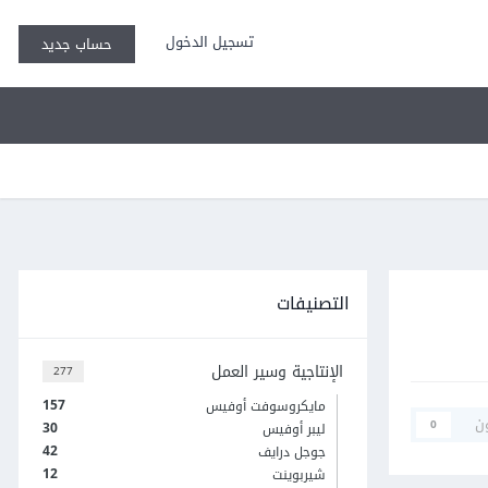
تسجيل الدخول
حساب جديد
التصنيفات
الإنتاجية وسير العمل
277
157
مايكروسوفت أوفيس
ن
0
30
ليبر أوفيس
42
جوجل درايف
12
شيربوينت