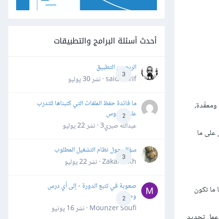
أحدث أسئلة البرامج والتطبيقات
الربح من التطبيق
3
said darif · نشر
30 يوليو
ما فائدة حفظ الملفات التي كتبناها للتدرب
معقّدة،
على الدروس
2
عبدالله صبري3 · نشر
22 يوليو
 على ما
سؤال حول نظام التشغيل المطلوب
3
Zakaria Kh · نشر
22 يوليو
صعوبة في تتبع الدورة - إلى أي درس
 ما تكون
وصلت؟
2
Mounzer Soufi · نشر
16 يونيو
 كما بإمكانك عمل تحديد