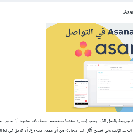
كتروني، قابلة للتنفيذ وترتبط بالعمل الذي يجب إنجازه. عندما تستخدم المحادثات ستجد أنّ تدفق
بريد الإلكتروني تصبح أقل. ابدأ محادثة من أي مهمة، مشروع، أو فريق في Asana.