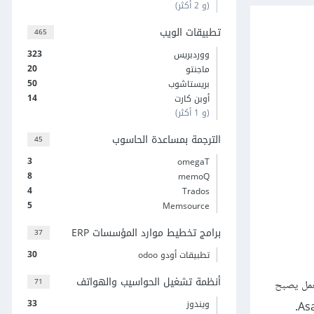
(و 2 أكثر)
تطبيقات الويب
465
323
ووردبريس
20
ماجنتو
50
بريستاشوب
14
أوبن كارت
(و 1 أكثر)
الترجمة بمساعدة الحاسوب
45
3
omegaT
8
memoQ
4
Trados
5
Memsource
برامج تخطيط موارد المؤسسات ERP
37
30
تطبيقات أودو odoo
أنظمة تشغيل الحواسيب والهواتف
71
 العمل يصبح
33
ويندوز