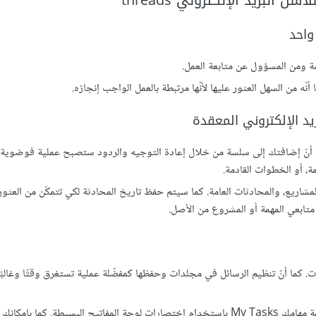
مة ومن المسؤول عن متابعة العمل.
ا أنّ إضافتك إلى سلسة من خلال إعادة التوجيه والردود ستصبح عملية فوضوية و
ة، أو الخطوات القادمة.
م، المشاريع، والمحادثات العامة. كما سيتم حفظ تاريخ المحادثة لكي تتمكّن من العثور
متابعي المهمة أو المشروع من الأصل.
. كما أنّ تنظيم الرسائل في مجلدات وحفظها كمفضّلة عملية تستغرق وقتًا وغالبًا
في Asana، تستطيع ترتيب المهام حسب مستوى الأولوية في قائمة مهامك My Tasks باستخدام اختصارات لوحة المفاتيح البسيطة.