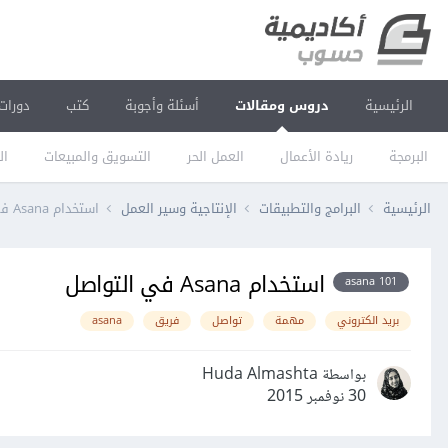
الرئيسية
دروس ومقالات
أسئلة وأجوبة
كتب
دورات
البرمجة
ريادة الأعمال
العمل الحر
التسويق والمبيعات
ال
الرئيسية
البرامج والتطبيقات
الإنتاجية وسير العمل
استخدام Asana في التواصل
استخدام Asana في التواصل
asana 101
بريد الكتروني
مهمة
تواصل
فريق
asana
بواسطة Huda Almashta
30 نوفمبر 2015