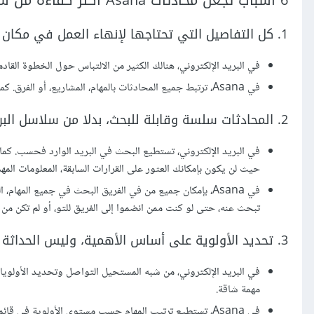
6 أسباب تجعل محادثات Asana أكثر كفاءة من سلاسل البريد الإلكتروني threads
1. كل التفاصيل التي تحتاجها لإنهاء العمل في مكان واحد
في البريد الإلكتروني، هنالك الكثير من الالتباس حول الخطوة القاد
في Asana، ترتبط جميع المحادثات بالمهام، المشاريع، أو الفرق. كما أنّه من السهل العثور عليها لأنّها مرتبطة بالعمل الواجب إنجازه.
2. المحادثات سلسة وقابلة للبحث، بدلا من سلاسل البريد الإلكتروني المعقدة
في البريد الإلكتروني، تستطيع البحث في البريد الوارد فحسب. كم
حيث لن يكون بإمكانك العثور على القرارات السابقة، المعلومات المهم
في Asana، بإمكان جميع من في الفريق البحث في جميع المها
تبحث عنه، حتى لو كنت ممن انضموا إلى الفريق للتو، أو لم تكن من 
3. تحديد الأولوية على أساس الأهمية، وليس الحداثة
في البريد الإلكتروني، من شبه المستحيل التواصل وتحديد الأولويات
مهمة شاقة.