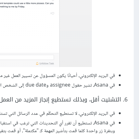
في البريد الإلكتروني، أحيانًا يكون المسؤول عن تسيير العمل غير 
في Asana، تشير حقول assignee وdue date إلى الشخص المسؤول والتاريخ الذي يجب أن ينتهي فيه العمل.
6. التشتيت أقل، وبذلك تستطيع إنجاز المزيد من العمل
في البريد الإلكتروني، لا تستطيع التحكّم في عدد الرسائل التي تستلم
في Asana، تستطيع أن تقرر أي التحديثات التي ترغب في استق
وبنقرة زر واحدة كلما قمت بتأشير المهمة كـ "مكتملة"، أو قمت بتقي