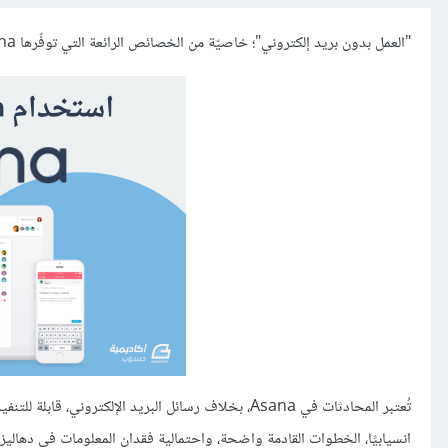
"العمل بدون بريد إلكتروني"؛ خاصيّة من الخصائص الرائعة التي توفّرها Asana.
تُعتبر المحادثات في Asana، بخلاف رسائل البريد الإل
انسيابيًا، الخطوات القادمة واضحة، واحتمالية فقدان المعلومات في دهاليز ال