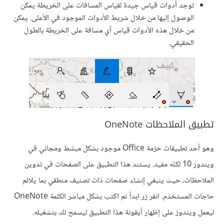
توجد أدوات قياس جيدة لقياس المسافات على الخريطة يمكن
الوصول إليها من خلال شريط الأدوات الموجود في الأعلى. يمكن
من خلال هذه الأدوات قياس أي مسافة على الخريطة بالطول
الحقيقي.
تطبيق الملاحظات OneNote
وهو أحد تطبيقات حزمة Office موجود بشكل مبسّط ومجاني في
ويندوز 10 لكنّه مفيد. يستند هذا التطبيق على الصفحات في تدوين
الملاحظات، حيث ينبغي إنشاء صفحات ذات تصنيف منطقي بما يلائم
حاجات المستخدم. انقر زر ابدأ ثم اكتب بشكل مباشر الكلمة OneNote
ليعمل ويندوز على إظهار أيقونة هذا التطبيق ليسمح لك بتشغيله.