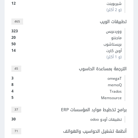
12
شيربوينت
(و 2 أكثر)
تطبيقات الويب
465
323
ووردبريس
20
ماجنتو
50
بريستاشوب
14
أوبن كارت
(و 1 أكثر)
الترجمة بمساعدة الحاسوب
45
3
omegaT
8
memoQ
4
Trados
5
Memsource
برامج تخطيط موارد المؤسسات ERP
37
30
تطبيقات أودو odoo
أنظمة تشغيل الحواسيب والهواتف
71