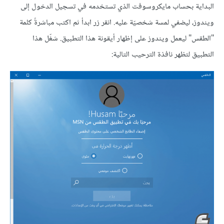
البداية بحساب مايكروسوفت الذي تستخدمه في تسجيل الدخول إلى
ويندوز، ليضفي لمسة شخصيّة عليه. انقر زر ابدأ ثم اكتب مباشرةً كلمة
"الطقس" ليعمل ويندوز على إظهار أيقونة هذا التطبيق. شغّل هذا
التطبيق لتظهر نافذة الترحيب التالية: