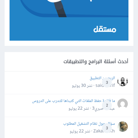
أحدث أسئلة البرامج والتطبيقات
الربح من التطبيق
3
said darif · نشر
30 يوليو
ما فائدة حفظ الملفات التي كتبناها للتدرب على الدروس
2
عبدالله صبري3 · نشر
22 يوليو
سؤال حول نظام التشغيل المطلوب
3
Zakaria Kh · نشر
22 يوليو